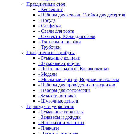
Праздничный стол
- Кейтеринг
- Наборы для кексов, Стойки для десертов
- Посуда
- Салфетки
- Свечи для торта
- Скатерти, Юбки для стола
- Топперы и шпажки
- Трубочки
Праздничные атрибуты
- Бумажные колпаки
- Звуковые атрибуты
- Ленты наградные, Колокольчики
- Медали
- Мыльные пузыри, Водные пистолеты
- Наборы для проведения праздников
- Наборы для фотосессии
- Флажки, ветряки
- Шуточные деньги
Гирлянды и украшения
- Бумажные гирлянды
- Занавесы и дождик
- Наклейки и магниты
- Плакаты
- Диски и помпоны