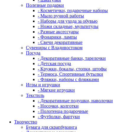
Полезные подарки
- Косметички, подарочные наборы
- Мыло ручной работы
- Наборы для ухода за обувью
- Ножи складные, мультитулы
- Разные аксессуары
- Фонарики, лампы
- Свечи декоративные
Сувениры с Владивостоком
Посуда
- Декоративные банки, тарелочки
- Детская посуда
- Кружки, бокалы, стопки, штофы
- Термоса, Спортивные бутылки
- Фляжки, наборы с фляжками
Игры и игрушки
- Мягкие игрушки
Текстиль
- Декоративные подушки, наволочки
- Носочки, колготки
- Полотенца подарочные
- Футболки, фартуки
Творчество
Бумага для скрапбукинга