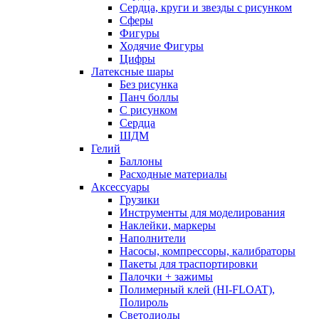
Сердца, круги и звезды с рисунком
Сферы
Фигуры
Ходячие Фигуры
Цифры
Латексные шары
Без рисунка
Панч боллы
С рисунком
Сердца
ШДМ
Гелий
Баллоны
Расходные материалы
Аксессуары
Грузики
Инструменты для моделирования
Наклейки, маркеры
Наполнители
Насосы, компрессоры, калибраторы
Пакеты для траспортировки
Палочки + зажимы
Полимерный клей (HI-FLOAT),
Полироль
Светодиоды