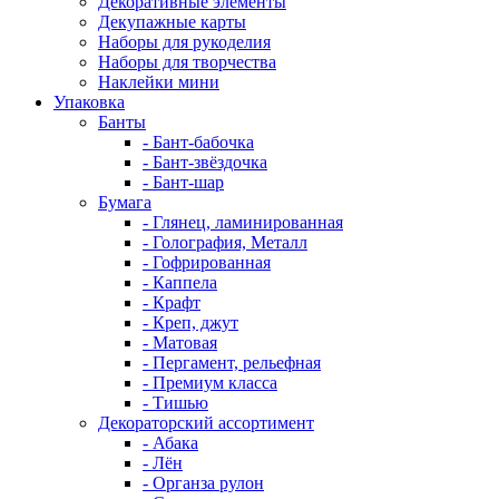
Декоративные элементы
Декупажные карты
Наборы для рукоделия
Наборы для творчества
Наклейки мини
Упаковка
Банты
- Бант-бабочка
- Бант-звёздочка
- Бант-шар
Бумага
- Глянец, ламинированная
- Голография, Металл
- Гофрированная
- Каппела
- Крафт
- Креп, джут
- Матовая
- Пергамент, рельефная
- Премиум класса
- Тишью
Декораторский ассортимент
- Абака
- Лён
- Органза рулон