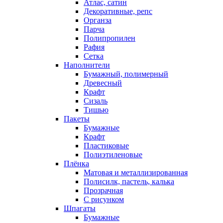
Атлас, сатин
Декоративные, репс
Органза
Парча
Полипропилен
Рафия
Сетка
Наполнители
Бумажный, полимерный
Древесный
Крафт
Сизаль
Тишью
Пакеты
Бумажные
Крафт
Пластиковые
Полиэтиленовые
Плёнка
Матовая и металлизированная
Полисилк, пастель, калька
Прозрачная
С рисунком
Шпагаты
Бумажные