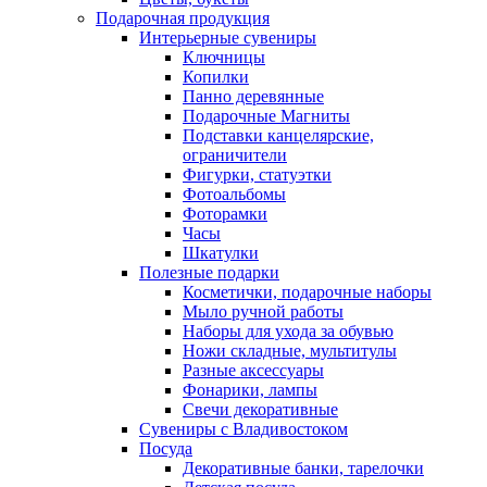
Подарочная продукция
Интерьерные сувениры
Ключницы
Копилки
Панно деревянные
Подарочные Магниты
Подставки канцелярские,
ограничители
Фигурки, статуэтки
Фотоальбомы
Фоторамки
Часы
Шкатулки
Полезные подарки
Косметички, подарочные наборы
Мыло ручной работы
Наборы для ухода за обувью
Ножи складные, мультитулы
Разные аксессуары
Фонарики, лампы
Свечи декоративные
Сувениры с Владивостоком
Посуда
Декоративные банки, тарелочки