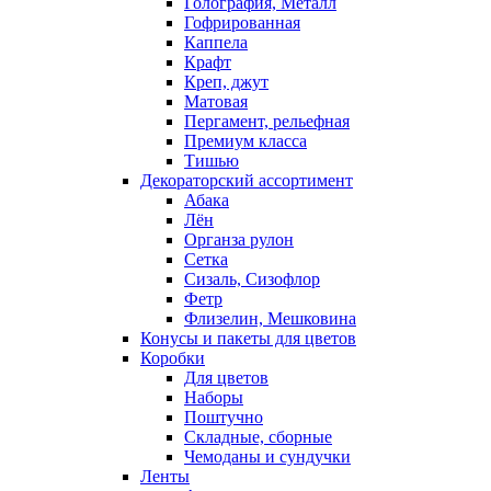
Голография, Металл
Гофрированная
Каппела
Крафт
Креп, джут
Матовая
Пергамент, рельефная
Премиум класса
Тишью
Декораторский ассортимент
Абака
Лён
Органза рулон
Сетка
Сизаль, Сизофлор
Фетр
Флизелин, Мешковина
Конусы и пакеты для цветов
Коробки
Для цветов
Наборы
Поштучно
Складные, сборные
Чемоданы и сундучки
Ленты