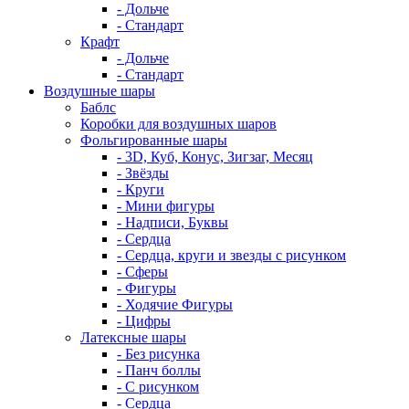
- Дольче
- Стандарт
Крафт
- Дольче
- Стандарт
Воздушные шары
Баблс
Коробки для воздушных шаров
Фольгированные шары
- 3D, Куб, Конус, Зигзаг, Месяц
- Звёзды
- Круги
- Мини фигуры
- Надписи, Буквы
- Сердца
- Сердца, круги и звезды с рисунком
- Сферы
- Фигуры
- Ходячие Фигуры
- Цифры
Латексные шары
- Без рисунка
- Панч боллы
- С рисунком
- Сердца