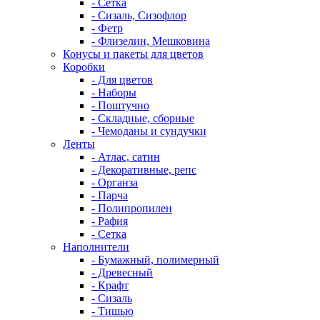
- Сетка
- Сизаль, Сизофлор
- Фетр
- Флизелин, Мешковина
Конусы и пакеты для цветов
Коробки
- Для цветов
- Наборы
- Поштучно
- Складные, сборные
- Чемоданы и сундучки
Ленты
- Атлас, сатин
- Декоративные, репс
- Органза
- Парча
- Полипропилен
- Рафия
- Сетка
Наполнители
- Бумажный, полимерный
- Древесный
- Крафт
- Сизаль
- Тишью