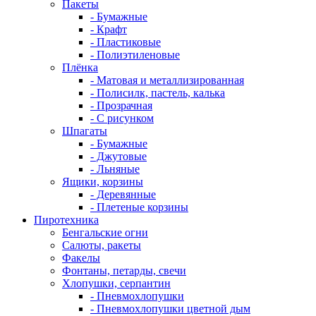
Пакеты
- Бумажные
- Крафт
- Пластиковые
- Полиэтиленовые
Плёнка
- Матовая и металлизированная
- Полисилк, пастель, калька
- Прозрачная
- С рисунком
Шпагаты
- Бумажные
- Джутовые
- Льняные
Ящики, корзины
- Деревянные
- Плетеные корзины
Пиротехника
Бенгальские огни
Салюты, ракеты
Факелы
Фонтаны, петарды, свечи
Хлопушки, серпантин
- Пневмохлопушки
- Пневмохлопушки цветной дым