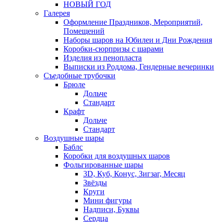
НОВЫЙ ГОД
Галерея
Оформление Праздников, Мероприятий,
Помещений
Наборы шаров на Юбилеи и Дни Рождения
Коробки-сюрпризы с шарами
Изделия из пенопласта
Выписки из Роддома, Гендерные вечеринки
Съедобные трубочки
Брюле
Дольче
Стандарт
Крафт
Дольче
Стандарт
Воздушные шары
Баблс
Коробки для воздушных шаров
Фольгированные шары
3D, Куб, Конус, Зигзаг, Месяц
Звёзды
Круги
Мини фигуры
Надписи, Буквы
Сердца