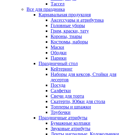
Тассел
Все для праздника
Карнавальная продукция
Аксессуары и атрибутика
Головные уборы
Грим, краски, тату
Короны, тиары
Костюмы, наборы
Маски
Ободки
Парики
Праздничный стол
Кейтеринг
Наборы для кексов, Стойки для
десертов
Посуда
Салфетки
Свечи для торта
Скатерти, Юбки для стола
Топперы и шпажки
Трубочки
Праздничные атрибуты
Бумажные колпаки
Звуковые атрибуты
Ленты наградные, Колокольчики