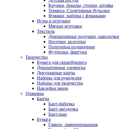
Детская посуда
Кружки, бокалы, стопки, штофы
Термоса, Спортивные бутылки
Фляжки, наборы с фляжками
Игры и игрушки
Мягкие игрушки
Текстиль
Декоративные подушки, наволочки
Носочки, колготки
Полотенца подарочные
Футболки, фартуки
Творчество
Бумага для скрапбукинга
Декоративные элементы
Декупажные карты
Наборы для рукоделия
Наборы для творчества
Наклейки мини
Упаковка
Банты
Бант-бабочка
Бант-звёздочка
Бант-шар
Бумага
Глянец, ламинированная