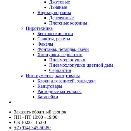
Джутовые
Льняные
Ящики, корзины
Деревянные
Плетеные корзины
Пиротехника
Бенгальские огни
Салюты, ракеты
Факелы
Фонтаны, петарды, свечи
Хлопушки, серпантин
Пневмохлопушки
Пневмохлопушки цветной дым
Серпантин
Инструменты, канцтовары
Блоки для записей, закладки
Канцтовары
Расходные материалы
Батарейки
Заказать обратный звонок
ПН - ПТ 10:00 - 19:00
СБ 10:00 - 15:00
+7 (914) 345-50-80