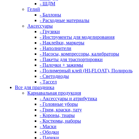
- ШДМ
Гелий
- Баллоны
- Расходные материалы
Аксессуары
- Грузики
- Инструменты для моделирования
- Наклейки, маркеры
- Наполнители
- Насосы, компрессоры, калибраторы
- Пакеты для траспортировки
- Палочки + зажимы
- Полимерный клей (HI-FLOAT), Полироль
- Светодиоды
- Тассел
Все для праздника
Карнавальная продукция
- Аксессуары и атрибутика
- Головные уборы
- Грим, краски, тату
- Короны, тиары
- Костюмы, наборы
- Маски
- Ободки
- Парики