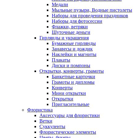
Медали
Мыльные пузыри, Водные пистолеты
Наборы для проведения праздников
Наборы для фотосессии
Флажки, ветряки
Шуточные деньги
Гирлянды и украшения
Бумажные гирлянды
Занавесы и дождик
Наклейки и магниты
Плакаты
Диски и помпоны
Открытки, конверты, грамоты
Банкетные карточки
Грамоты и дипломы
Конверты
Мини открытки
Открытки
Пригласительные
Флористика
Аксессуары для флористики
Ветки
Суккуленты
Флористические элементы
Цветы, букеты