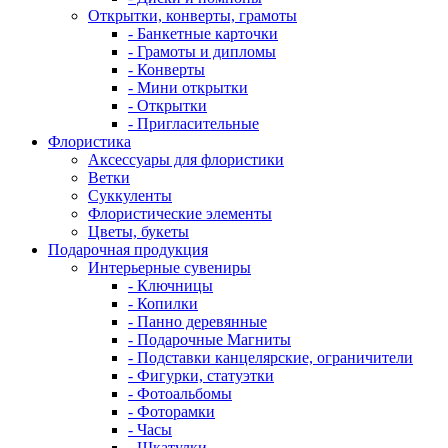
Открытки, конверты, грамоты
- Банкетные карточки
- Грамоты и дипломы
- Конверты
- Мини открытки
- Открытки
- Пригласительные
Флористика
Аксессуары для флористики
Ветки
Суккуленты
Флористические элементы
Цветы, букеты
Подарочная продукция
Интерьерные сувениры
- Ключницы
- Копилки
- Панно деревянные
- Подарочные Магниты
- Подставки канцелярские, ограничители
- Фигурки, статуэтки
- Фотоальбомы
- Фоторамки
- Часы
- Шкатулки