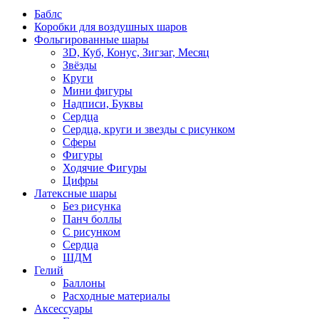
Баблс
Коробки для воздушных шаров
Фольгированные шары
3D, Куб, Конус, Зигзаг, Месяц
Звёзды
Круги
Мини фигуры
Надписи, Буквы
Сердца
Сердца, круги и звезды с рисунком
Сферы
Фигуры
Ходячие Фигуры
Цифры
Латексные шары
Без рисунка
Панч боллы
С рисунком
Сердца
ШДМ
Гелий
Баллоны
Расходные материалы
Аксессуары