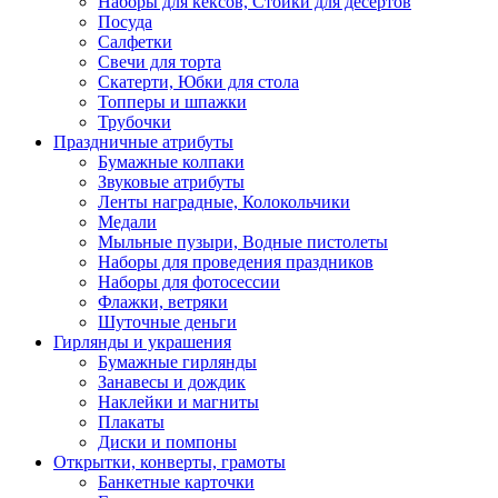
Наборы для кексов, Стойки для десертов
Посуда
Салфетки
Свечи для торта
Скатерти, Юбки для стола
Топперы и шпажки
Трубочки
Праздничные атрибуты
Бумажные колпаки
Звуковые атрибуты
Ленты наградные, Колокольчики
Медали
Мыльные пузыри, Водные пистолеты
Наборы для проведения праздников
Наборы для фотосессии
Флажки, ветряки
Шуточные деньги
Гирлянды и украшения
Бумажные гирлянды
Занавесы и дождик
Наклейки и магниты
Плакаты
Диски и помпоны
Открытки, конверты, грамоты
Банкетные карточки