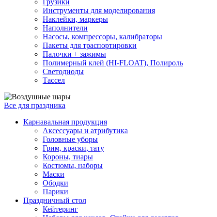
Грузики
Инструменты для моделирования
Наклейки, маркеры
Наполнители
Насосы, компрессоры, калибраторы
Пакеты для траспортировки
Палочки + зажимы
Полимерный клей (HI-FLOAT), Полироль
Светодиоды
Тассел
Все для праздника
Карнавальная продукция
Аксессуары и атрибутика
Головные уборы
Грим, краски, тату
Короны, тиары
Костюмы, наборы
Маски
Ободки
Парики
Праздничный стол
Кейтеринг