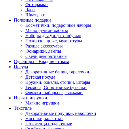
Фоторамки
Часы
Шкатулки
Полезные подарки
Косметички, подарочные наборы
Мыло ручной работы
Наборы для ухода за обувью
Ножи складные, мультитулы
Разные аксессуары
Фонарики, лампы
Свечи декоративные
Сувениры с Владивостоком
Посуда
Декоративные банки, тарелочки
Детская посуда
Кружки, бокалы, стопки, штофы
Термоса, Спортивные бутылки
Фляжки, наборы с фляжками
Игры и игрушки
Мягкие игрушки
Текстиль
Декоративные подушки, наволочки
Носочки, колготки
Полотенца подарочные
Футболки, фартуки