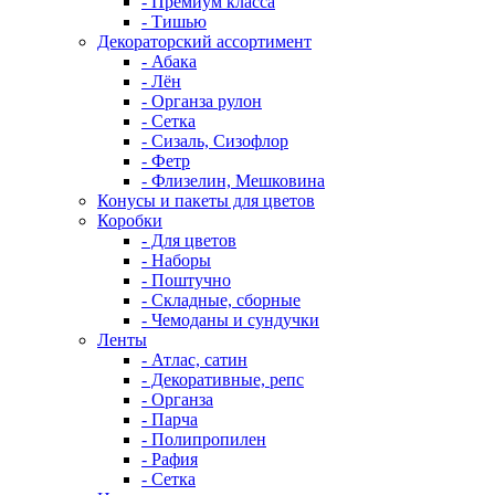
- Премиум класса
- Тишью
Декораторский ассортимент
- Абака
- Лён
- Органза рулон
- Сетка
- Сизаль, Сизофлор
- Фетр
- Флизелин, Мешковина
Конусы и пакеты для цветов
Коробки
- Для цветов
- Наборы
- Поштучно
- Складные, сборные
- Чемоданы и сундучки
Ленты
- Атлас, сатин
- Декоративные, репс
- Органза
- Парча
- Полипропилен
- Рафия
- Сетка