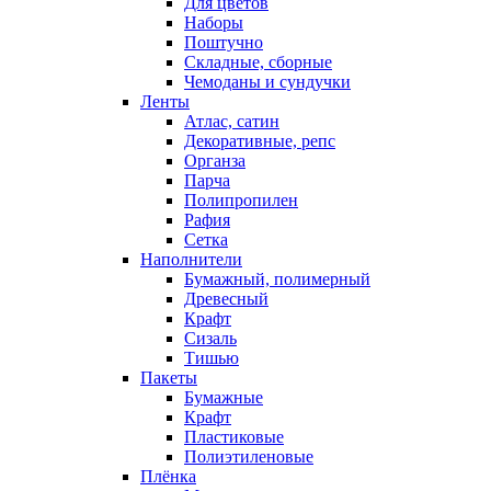
Для цветов
Наборы
Поштучно
Складные, сборные
Чемоданы и сундучки
Ленты
Атлас, сатин
Декоративные, репс
Органза
Парча
Полипропилен
Рафия
Сетка
Наполнители
Бумажный, полимерный
Древесный
Крафт
Сизаль
Тишью
Пакеты
Бумажные
Крафт
Пластиковые
Полиэтиленовые
Плёнка