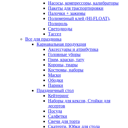
Насосы, компрессоры, калибраторы
Пакеты для траспортировки
Палочки + зажимы
Полимерный клей (HI-FLOAT),
Полироль
Светодиоды
Тассел
Все для праздника
Карнавальная продукция
Аксессуары и атрибутика
Головные уборы
Грим, краски, тату
Короны, тиары
Костюмы, наборы
Маски
Ободки
Парики
Праздничный стол
Кейтеринг
Наборы для кексов, Стойки для
десертов
Посуда
Салфетки
Свечи для торта
Скатерти, Юбки для стола