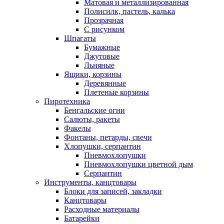
Матовая и металлизированная
Полисилк, пастель, калька
Прозрачная
С рисунком
Шпагаты
Бумажные
Джутовые
Льняные
Ящики, корзины
Деревянные
Плетеные корзины
Пиротехника
Бенгальские огни
Салюты, ракеты
Факелы
Фонтаны, петарды, свечи
Хлопушки, серпантин
Пневмохлопушки
Пневмохлопушки цветной дым
Серпантин
Инструменты, канцтовары
Блоки для записей, закладки
Канцтовары
Расходные материалы
Батарейки