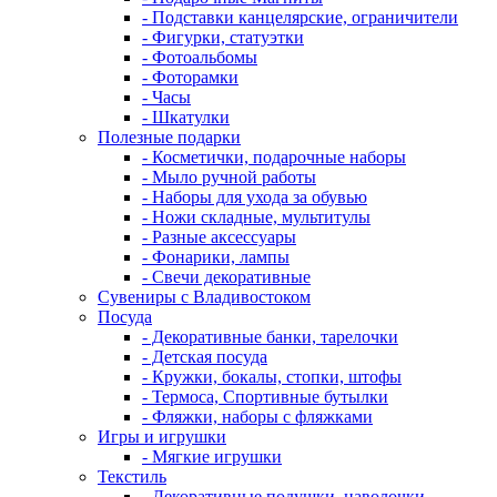
- Подставки канцелярские, ограничители
- Фигурки, статуэтки
- Фотоальбомы
- Фоторамки
- Часы
- Шкатулки
Полезные подарки
- Косметички, подарочные наборы
- Мыло ручной работы
- Наборы для ухода за обувью
- Ножи складные, мультитулы
- Разные аксессуары
- Фонарики, лампы
- Свечи декоративные
Сувениры с Владивостоком
Посуда
- Декоративные банки, тарелочки
- Детская посуда
- Кружки, бокалы, стопки, штофы
- Термоса, Спортивные бутылки
- Фляжки, наборы с фляжками
Игры и игрушки
- Мягкие игрушки
Текстиль
- Декоративные подушки, наволочки