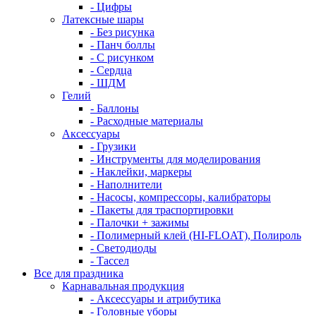
- Цифры
Латексные шары
- Без рисунка
- Панч боллы
- С рисунком
- Сердца
- ШДМ
Гелий
- Баллоны
- Расходные материалы
Аксессуары
- Грузики
- Инструменты для моделирования
- Наклейки, маркеры
- Наполнители
- Насосы, компрессоры, калибраторы
- Пакеты для траспортировки
- Палочки + зажимы
- Полимерный клей (HI-FLOAT), Полироль
- Светодиоды
- Тассел
Все для праздника
Карнавальная продукция
- Аксессуары и атрибутика
- Головные уборы