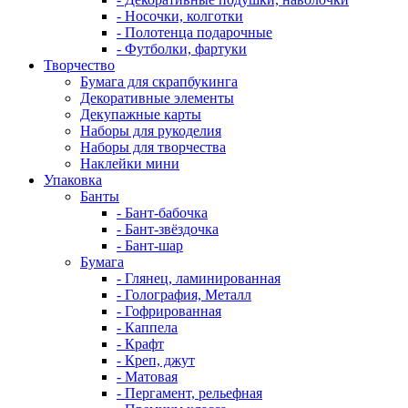
- Носочки, колготки
- Полотенца подарочные
- Футболки, фартуки
Творчество
Бумага для скрапбукинга
Декоративные элементы
Декупажные карты
Наборы для рукоделия
Наборы для творчества
Наклейки мини
Упаковка
Банты
- Бант-бабочка
- Бант-звёздочка
- Бант-шар
Бумага
- Глянец, ламинированная
- Голография, Металл
- Гофрированная
- Каппела
- Крафт
- Креп, джут
- Матовая
- Пергамент, рельефная