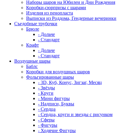
Наборы шаров на Юбилеи и Дни Рождения
Коробки-сюрпризы с шарами
Изделия из пенопласта
Выписки из Роддома, Гендерные вечеринки
Съедобные трубочки
Брюле
- Дольче
- Стандарт
Крафт
- Дольче
- Стандарт
Воздушные шары
Баблс
Коробки для воздушных шаров
Фольгированные шары
- 3D, Куб, Конус, Зигзаг, Месяц
- Звёзды
- Круги
- Мини фигуры
- Надписи, Буквы
- Сердца
- Сердца, круги и звезды с рисунком
- Сферы
- Фигуры
- Ходячие Фигуры