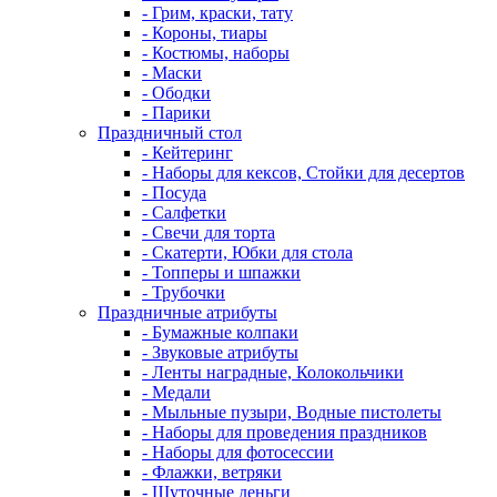
- Грим, краски, тату
- Короны, тиары
- Костюмы, наборы
- Маски
- Ободки
- Парики
Праздничный стол
- Кейтеринг
- Наборы для кексов, Стойки для десертов
- Посуда
- Салфетки
- Свечи для торта
- Скатерти, Юбки для стола
- Топперы и шпажки
- Трубочки
Праздничные атрибуты
- Бумажные колпаки
- Звуковые атрибуты
- Ленты наградные, Колокольчики
- Медали
- Мыльные пузыри, Водные пистолеты
- Наборы для проведения праздников
- Наборы для фотосессии
- Флажки, ветряки
- Шуточные деньги