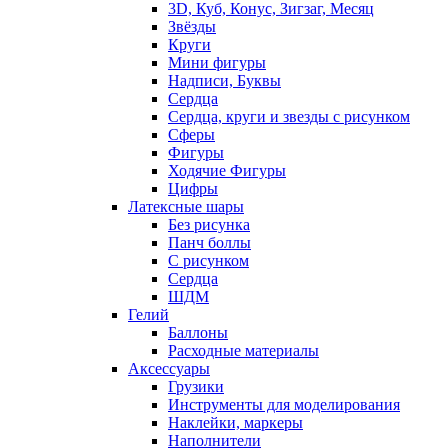
3D, Куб, Конус, Зигзаг, Месяц
Звёзды
Круги
Мини фигуры
Надписи, Буквы
Сердца
Сердца, круги и звезды с рисунком
Сферы
Фигуры
Ходячие Фигуры
Цифры
Латексные шары
Без рисунка
Панч боллы
С рисунком
Сердца
ШДМ
Гелий
Баллоны
Расходные материалы
Аксессуары
Грузики
Инструменты для моделирования
Наклейки, маркеры
Наполнители