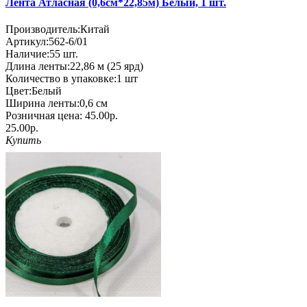
Лента Атласная (0,6см*22,85м) Белый, 1 шт.
Производитель:
Китай
Артикул:
562-6/01
Наличие:
55
шт.
Длина ленты:
22,86 м (25 ярд)
Количество в упаковке:
1 шт
Цвет:
Белый
Ширина ленты:
0,6 см
Розничная цена:
45.00р.
25.00р.
Купить