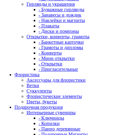
Гирлянды и украшения
- Бумажные гирлянды
- Занавесы и дождик
- Наклейки и магниты
- Плакаты
- Диски и помпоны
Открытки, конверты, грамоты
- Банкетные карточки
- Грамоты и дипломы
- Конверты
- Мини открытки
- Открытки
- Пригласительные
Флористика
Аксессуары для флористики
Ветки
Суккуленты
Флористические элементы
Цветы, букеты
Подарочная продукция
Интерьерные сувениры
- Ключницы
- Копилки
- Панно деревянные
- Подарочные Магниты