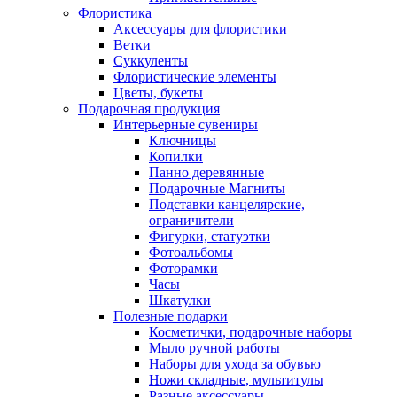
Флористика
Аксессуары для флористики
Ветки
Суккуленты
Флористические элементы
Цветы, букеты
Подарочная продукция
Интерьерные сувениры
Ключницы
Копилки
Панно деревянные
Подарочные Магниты
Подставки канцелярские,
ограничители
Фигурки, статуэтки
Фотоальбомы
Фоторамки
Часы
Шкатулки
Полезные подарки
Косметички, подарочные наборы
Мыло ручной работы
Наборы для ухода за обувью
Ножи складные, мультитулы
Разные аксессуары