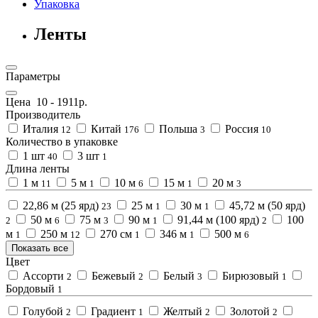
Упаковка
Ленты
Параметры
Цена
10
-
1911
р.
Производитель
Италия
Китай
Польша
Россия
12
176
3
10
Количество в упаковке
1 шт
3 шт
40
1
Длина ленты
1 м
5 м
10 м
15 м
20 м
11
1
6
1
3
22,86 м (25 ярд)
25 м
30 м
45,72 м (50 ярд)
23
1
1
50 м
75 м
90 м
91,44 м (100 ярд)
100
2
6
3
1
2
м
250 м
270 см
346 м
500 м
1
12
1
1
6
Показать все
Цвет
Ассорти
Бежевый
Белый
Бирюзовый
2
2
3
1
Бордовый
1
Голубой
Градиент
Желтый
Золотой
2
1
2
2