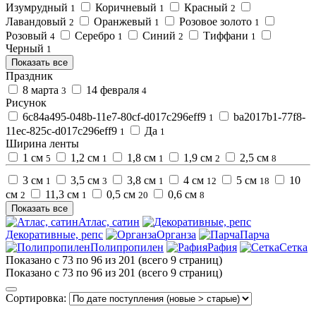
Изумрудный
Коричневый
Красный
1
1
2
Лавандовый
Оранжевый
Розовое золото
2
1
1
Розовый
Серебро
Синий
Тиффани
4
1
2
1
Черный
1
Показать все
Праздник
8 марта
14 февраля
3
4
Рисунок
6c84a495-048b-11e7-80cf-d017c296eff9
ba2017b1-77f8-
1
11ec-825c-d017c296eff9
Да
1
1
Ширина ленты
1 см
1,2 см
1,8 см
1,9 см
2,5 см
5
1
1
2
8
3 см
3,5 см
3,8 см
4 см
5 см
10
1
3
1
12
18
см
11,3 см
0,5 см
0,6 см
2
1
20
8
Показать все
Атлас, сатин
Декоративные, репс
Органза
Парча
Полипропилен
Рафия
Сетка
Показано с 73 по 96 из 201 (всего 9 страниц)
Показано с 73 по 96 из 201 (всего 9 страниц)
Сортировка: