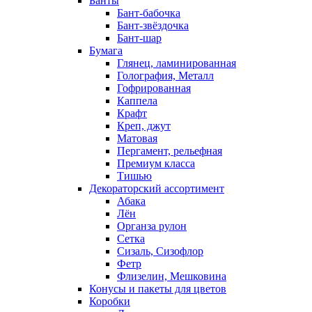
Банты
Бант-бабочка
Бант-звёздочка
Бант-шар
Бумага
Глянец, ламинированная
Голография, Металл
Гофрированная
Каппела
Крафт
Креп, джут
Матовая
Пергамент, рельефная
Премиум класса
Тишью
Декораторский ассортимент
Абака
Лён
Органза рулон
Сетка
Сизаль, Сизофлор
Фетр
Флизелин, Мешковина
Конусы и пакеты для цветов
Коробки