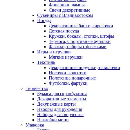
Фонарики, лампы
Свечи декоративные
Сувениры с Владивостоком
Посуда
Декоративные банки, тарелочки
Детская посуда
Кружки, бокалы, стопки, штофы
Термоса, Спортивные бутылки
Фляжки, наборы с фляжками
Игры и игрушки
Мягкие игрушки
Текстиль
Декоративные подушки, наволочки
Носочки, колготки
Полотенца подарочные
Футболки, фартуки
Творчество
Бумага для скрапбукинга
Декоративные элементы
Декупажные карты
Наборы для рукоделия
Наборы для творчества
Наклейки мини
Упаковка