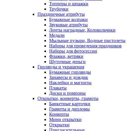
Топперы и шпажки
Трубочки
Праздничные атрибуты
Бумажные колпаки
Звуковые атрибуты
Ленты наградные, Колокольчики
Медали
Мыльные пузыри, Водные пистолеты
Наборы для проведения праздников
Наборы для фотосессии
Флажки, ветряки
Шуточные деньги
Гирлянды и украшения
Бумажные гирлянды
Занавесы и дождик
Наклейки и магниты
Плакаты
Диски и помпоны
Открытки, конверты, грамоты
Банкетные карточки
Грамоты и дипломы
Конверты
Мини открытки
Открытки
Пригласительные