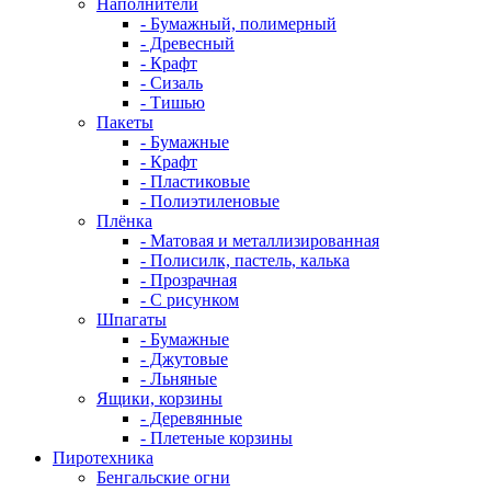
Наполнители
- Бумажный, полимерный
- Древесный
- Крафт
- Сизаль
- Тишью
Пакеты
- Бумажные
- Крафт
- Пластиковые
- Полиэтиленовые
Плёнка
- Матовая и металлизированная
- Полисилк, пастель, калька
- Прозрачная
- С рисунком
Шпагаты
- Бумажные
- Джутовые
- Льняные
Ящики, корзины
- Деревянные
- Плетеные корзины
Пиротехника
Бенгальские огни