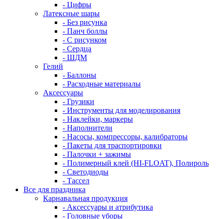
- Цифры
Латексные шары
- Без рисунка
- Панч боллы
- С рисунком
- Сердца
- ШДМ
Гелий
- Баллоны
- Расходные материалы
Аксессуары
- Грузики
- Инструменты для моделирования
- Наклейки, маркеры
- Наполнители
- Насосы, компрессоры, калибраторы
- Пакеты для траспортировки
- Палочки + зажимы
- Полимерный клей (HI-FLOAT), Полироль
- Светодиоды
- Тассел
Все для праздника
Карнавальная продукция
- Аксессуары и атрибутика
- Головные уборы