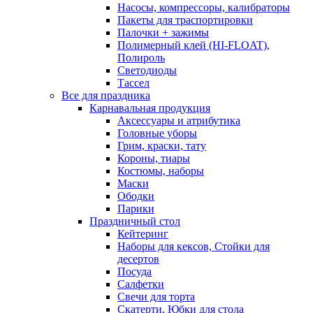
Насосы, компрессоры, калибраторы
Пакеты для траспортировки
Палочки + зажимы
Полимерный клей (HI-FLOAT),
Полироль
Светодиоды
Тассел
Все для праздника
Карнавальная продукция
Аксессуары и атрибутика
Головные уборы
Грим, краски, тату
Короны, тиары
Костюмы, наборы
Маски
Ободки
Парики
Праздничный стол
Кейтеринг
Наборы для кексов, Стойки для
десертов
Посуда
Салфетки
Свечи для торта
Скатерти, Юбки для стола