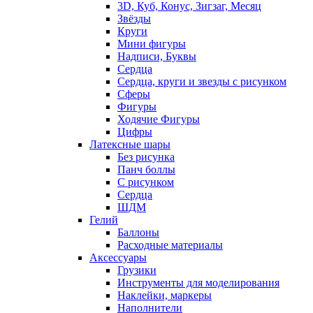
3D, Куб, Конус, Зигзаг, Месяц
Звёзды
Круги
Мини фигуры
Надписи, Буквы
Сердца
Сердца, круги и звезды с рисунком
Сферы
Фигуры
Ходячие Фигуры
Цифры
Латексные шары
Без рисунка
Панч боллы
С рисунком
Сердца
ШДМ
Гелий
Баллоны
Расходные материалы
Аксессуары
Грузики
Инструменты для моделирования
Наклейки, маркеры
Наполнители