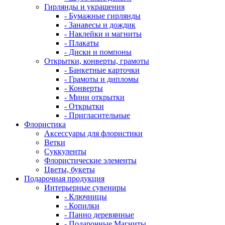
Гирлянды и украшения
- Бумажные гирлянды
- Занавесы и дождик
- Наклейки и магниты
- Плакаты
- Диски и помпоны
Открытки, конверты, грамоты
- Банкетные карточки
- Грамоты и дипломы
- Конверты
- Мини открытки
- Открытки
- Пригласительные
Флористика
Аксессуары для флористики
Ветки
Суккуленты
Флористические элементы
Цветы, букеты
Подарочная продукция
Интерьерные сувениры
- Ключницы
- Копилки
- Панно деревянные
- Подарочные Магниты