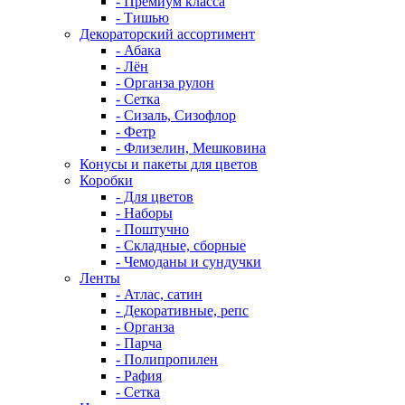
- Премиум класса
- Тишью
Декораторский ассортимент
- Абака
- Лён
- Органза рулон
- Сетка
- Сизаль, Сизофлор
- Фетр
- Флизелин, Мешковина
Конусы и пакеты для цветов
Коробки
- Для цветов
- Наборы
- Поштучно
- Складные, сборные
- Чемоданы и сундучки
Ленты
- Атлас, сатин
- Декоративные, репс
- Органза
- Парча
- Полипропилен
- Рафия
- Сетка