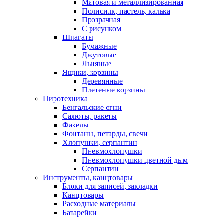
Матовая и металлизированная
Полисилк, пастель, калька
Прозрачная
С рисунком
Шпагаты
Бумажные
Джутовые
Льняные
Ящики, корзины
Деревянные
Плетеные корзины
Пиротехника
Бенгальские огни
Салюты, ракеты
Факелы
Фонтаны, петарды, свечи
Хлопушки, серпантин
Пневмохлопушки
Пневмохлопушки цветной дым
Серпантин
Инструменты, канцтовары
Блоки для записей, закладки
Канцтовары
Расходные материалы
Батарейки