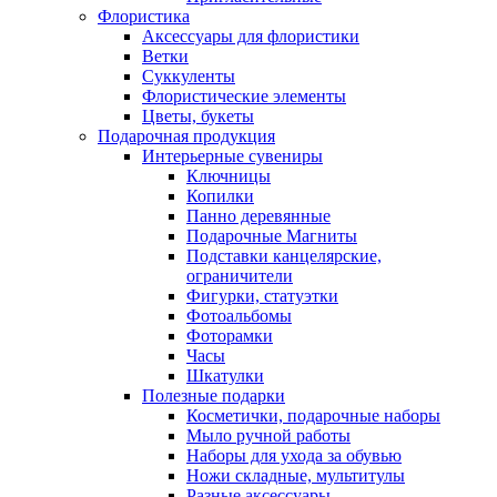
Флористика
Аксессуары для флористики
Ветки
Суккуленты
Флористические элементы
Цветы, букеты
Подарочная продукция
Интерьерные сувениры
Ключницы
Копилки
Панно деревянные
Подарочные Магниты
Подставки канцелярские,
ограничители
Фигурки, статуэтки
Фотоальбомы
Фоторамки
Часы
Шкатулки
Полезные подарки
Косметички, подарочные наборы
Мыло ручной работы
Наборы для ухода за обувью
Ножи складные, мультитулы
Разные аксессуары