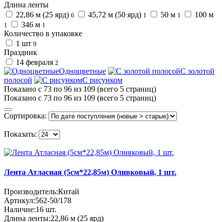
Длина ленты
22,86 м (25 ярд)
45,72 м (50 ярд)
50 м
100 м
6
1
1
346 м
1
1
Количество в упаковке
1 шт
9
Праздник
14 февраля
2
Одноцветные
С золотой
полосой
С рисунком
Показано с 73 по 96 из 109 (всего 5 страниц)
Показано с 73 по 96 из 109 (всего 5 страниц)
Сортировка:
Показать:
Лента Атласная (5см*22,85м) Оливковый, 1 шт.
Производитель:
Китай
Артикул:
562-50/178
Наличие:
16
шт.
Длина ленты:
22,86 м (25 ярд)