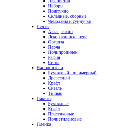
Для цветов
Наборы
Поштучно
Складные, сборные
Чемоданы и сундучки
Ленты
Атлас, сатин
Декоративные, репс
Органза
Парча
Полипропилен
Рафия
Сетка
Наполнители
Бумажный, полимерный
Древесный
Крафт
Сизаль
Тишью
Пакеты
Бумажные
Крафт
Пластиковые
Полиэтиленовые
Плёнка