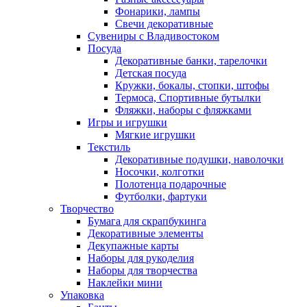
Фонарики, лампы
Свечи декоративные
Сувениры с Владивостоком
Посуда
Декоративные банки, тарелочки
Детская посуда
Кружки, бокалы, стопки, штофы
Термоса, Спортивные бутылки
Фляжки, наборы с фляжками
Игры и игрушки
Мягкие игрушки
Текстиль
Декоративные подушки, наволочки
Носочки, колготки
Полотенца подарочные
Футболки, фартуки
Творчество
Бумага для скрапбукинга
Декоративные элементы
Декупажные карты
Наборы для рукоделия
Наборы для творчества
Наклейки мини
Упаковка