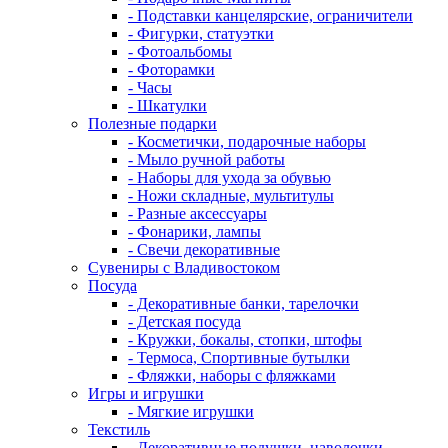
- Подставки канцелярские, ограничители
- Фигурки, статуэтки
- Фотоальбомы
- Фоторамки
- Часы
- Шкатулки
Полезные подарки
- Косметички, подарочные наборы
- Мыло ручной работы
- Наборы для ухода за обувью
- Ножи складные, мультитулы
- Разные аксессуары
- Фонарики, лампы
- Свечи декоративные
Сувениры с Владивостоком
Посуда
- Декоративные банки, тарелочки
- Детская посуда
- Кружки, бокалы, стопки, штофы
- Термоса, Спортивные бутылки
- Фляжки, наборы с фляжками
Игры и игрушки
- Мягкие игрушки
Текстиль
- Декоративные подушки, наволочки