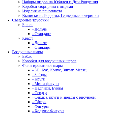
Наборы шаров на Юбилеи и Дни Рождения
Коробки-сюрпризы с шарами
Изделия из пенопласта
Выписки из Роддома, Гендерные вечеринки
Съедобные трубочки
Брюле
- Дольче
- Стандарт
Крафт
- Дольче
- Стандарт
Воздушные шары
Баблс
Коробки для воздушных шаров
Фольгированные шары
- 3D, Куб, Конус, Зигзаг, Месяц
- Звёзды
- Круги
- Мини фигуры
- Надписи, Буквы
- Сердца
- Сердца, круги и звезды с рисунком
- Сферы
- Фигуры
- Ходячие Фигуры