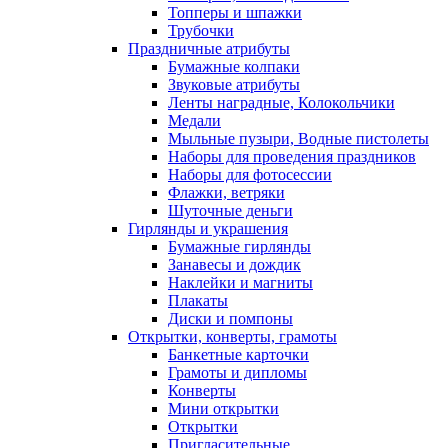
Топперы и шпажки
Трубочки
Праздничные атрибуты
Бумажные колпаки
Звуковые атрибуты
Ленты наградные, Колокольчики
Медали
Мыльные пузыри, Водные пистолеты
Наборы для проведения праздников
Наборы для фотосессии
Флажки, ветряки
Шуточные деньги
Гирлянды и украшения
Бумажные гирлянды
Занавесы и дождик
Наклейки и магниты
Плакаты
Диски и помпоны
Открытки, конверты, грамоты
Банкетные карточки
Грамоты и дипломы
Конверты
Мини открытки
Открытки
Пригласительные