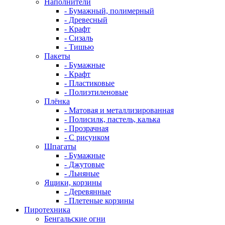
Наполнители
- Бумажный, полимерный
- Древесный
- Крафт
- Сизаль
- Тишью
Пакеты
- Бумажные
- Крафт
- Пластиковые
- Полиэтиленовые
Плёнка
- Матовая и металлизированная
- Полисилк, пастель, калька
- Прозрачная
- С рисунком
Шпагаты
- Бумажные
- Джутовые
- Льняные
Ящики, корзины
- Деревянные
- Плетеные корзины
Пиротехника
Бенгальские огни