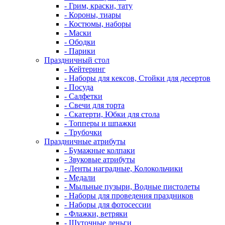
- Грим, краски, тату
- Короны, тиары
- Костюмы, наборы
- Маски
- Ободки
- Парики
Праздничный стол
- Кейтеринг
- Наборы для кексов, Стойки для десертов
- Посуда
- Салфетки
- Свечи для торта
- Скатерти, Юбки для стола
- Топперы и шпажки
- Трубочки
Праздничные атрибуты
- Бумажные колпаки
- Звуковые атрибуты
- Ленты наградные, Колокольчики
- Медали
- Мыльные пузыри, Водные пистолеты
- Наборы для проведения праздников
- Наборы для фотосессии
- Флажки, ветряки
- Шуточные деньги