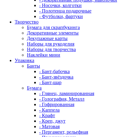
- Носочки, колготки
- Полотенца подарочные
- Футболки, фартуки
Творчество
Бумага для скрапбукинга
Декоративные элементы
Декупажные карты
Наборы для рукоделия
Наборы для творчества
Наклейки мини
Упаковка
Банты
- Бант-бабочка
- Бант-звёздочка
- Бант-шар
Бумага
- Глянец, ламинированная
- Голография, Металл
- Гофрированная
- Каппела
- Крафт
- Креп, джут
- Матовая
- Пергамент, рельефная