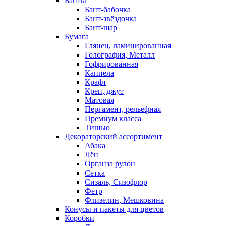
Банты
Бант-бабочка
Бант-звёздочка
Бант-шар
Бумага
Глянец, ламинированная
Голография, Металл
Гофрированная
Каппела
Крафт
Креп, джут
Матовая
Пергамент, рельефная
Премиум класса
Тишью
Декораторский ассортимент
Абака
Лён
Органза рулон
Сетка
Сизаль, Сизофлор
Фетр
Флизелин, Мешковина
Конусы и пакеты для цветов
Коробки