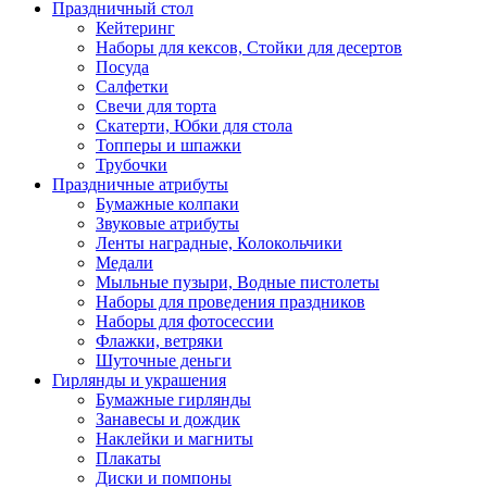
Праздничный стол
Кейтеринг
Наборы для кексов, Стойки для десертов
Посуда
Салфетки
Свечи для торта
Скатерти, Юбки для стола
Топперы и шпажки
Трубочки
Праздничные атрибуты
Бумажные колпаки
Звуковые атрибуты
Ленты наградные, Колокольчики
Медали
Мыльные пузыри, Водные пистолеты
Наборы для проведения праздников
Наборы для фотосессии
Флажки, ветряки
Шуточные деньги
Гирлянды и украшения
Бумажные гирлянды
Занавесы и дождик
Наклейки и магниты
Плакаты
Диски и помпоны