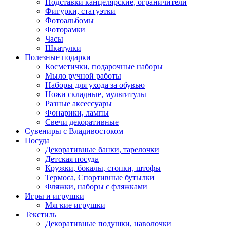
Подставки канцелярские, ограничители
Фигурки, статуэтки
Фотоальбомы
Фоторамки
Часы
Шкатулки
Полезные подарки
Косметички, подарочные наборы
Мыло ручной работы
Наборы для ухода за обувью
Ножи складные, мультитулы
Разные аксессуары
Фонарики, лампы
Свечи декоративные
Сувениры с Владивостоком
Посуда
Декоративные банки, тарелочки
Детская посуда
Кружки, бокалы, стопки, штофы
Термоса, Спортивные бутылки
Фляжки, наборы с фляжками
Игры и игрушки
Мягкие игрушки
Текстиль
Декоративные подушки, наволочки