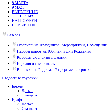
8 МАРТА
9 МАЯ
ВЫПУСКНЫЕ
1 СЕНТЯБРЯ
HALLOWEEN
НОВЫЙ ГОД
Галерея
Оформление Праздников, Мероприятий, Помещений
Наборы шаров на Юбилеи и Дни Рождения
Коробки-сюрпризы с шарами
Изделия из пенопласта
Выписки из Роддома, Гендерные вечеринки
Съедобные трубочки
Брюле
Дольче
Стандарт
Крафт
Дольче
Стандарт