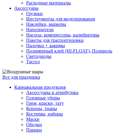
Расходные материалы
Аксессуары
Грузики
Инструменты для моделирования
Наклейки, маркеры
Наполнители
Насосы, компрессоры, калибраторы
Пакеты для траспортировки
Палочки + зажимы
Полимерный клей (HI-FLOAT), Полироль
Светодиоды
Тассел
Все для праздника
Карнавальная продукция
Аксессуары и атрибутика
Головные уборы
Грим, краски, тату
Короны, тиары
Костюмы, наборы
Маски
Ободки
Парики