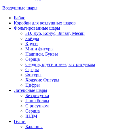
Воздушные шары
Баблс
Коробки для воздушных шаров
Фольгированные шары
3D, Куб, Конус, Зигзаг, Месяц
Звёзды
Круги
Мини фигуры
Надписи, Буквы
Сердца
Сердца, круги и звезды с рисунком
Сферы
Фигуры
Ходячие Фигуры
Цифры
Латексные шары
Без рисунка
Панч боллы
С рисунком
Сердца
ШДМ
Гелий
Баллоны