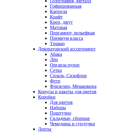
Голография, Металл
Гофрированная
Каппела
Крафт
Креп, джут
Матовая
Пергамент, рельефная
Премиум класса
Тишью
Декораторский ассортимент
Абака
Лён
Органза рулон
Сетка
Сизаль, Сизофлор
Фетр
Флизелин, Мешковина
Конусы и пакеты для цветов
Коробки
Для цветов
Наборы
Поштучно
Складные, сборные
Чемоданы и сундучки
Ленты