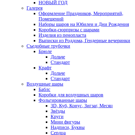
НОВЫЙ ГОД
Галерея
Оформление Праздников, Мероприятий,
Помещений
Наборы шаров на Юбилеи и Дни Рождения
Коробки-сюрпризы с шарами
Изделия из пенопласта
Выписки из Роддома, Гендерные вечеринки
Съедобные трубочки
Брюле
Дольче
Стандарт
Крафт
Дольче
Стандарт
Воздушные шары
Баблс
Коробки для воздушных шаров
Фольгированные шары
3D, Куб, Конус, Зигзаг, Месяц
Звёзды
Круги
Мини фигуры
Надписи, Буквы
Сердца