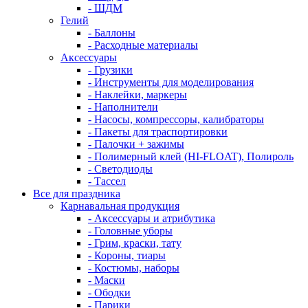
- ШДМ
Гелий
- Баллоны
- Расходные материалы
Аксессуары
- Грузики
- Инструменты для моделирования
- Наклейки, маркеры
- Наполнители
- Насосы, компрессоры, калибраторы
- Пакеты для траспортировки
- Палочки + зажимы
- Полимерный клей (HI-FLOAT), Полироль
- Светодиоды
- Тассел
Все для праздника
Карнавальная продукция
- Аксессуары и атрибутика
- Головные уборы
- Грим, краски, тату
- Короны, тиары
- Костюмы, наборы
- Маски
- Ободки
- Парики