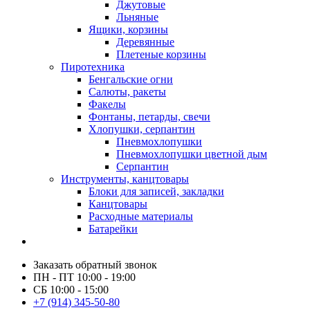
Джутовые
Льняные
Ящики, корзины
Деревянные
Плетеные корзины
Пиротехника
Бенгальские огни
Салюты, ракеты
Факелы
Фонтаны, петарды, свечи
Хлопушки, серпантин
Пневмохлопушки
Пневмохлопушки цветной дым
Серпантин
Инструменты, канцтовары
Блоки для записей, закладки
Канцтовары
Расходные материалы
Батарейки
Заказать обратный звонок
ПН - ПТ 10:00 - 19:00
СБ 10:00 - 15:00
+7 (914) 345-50-80