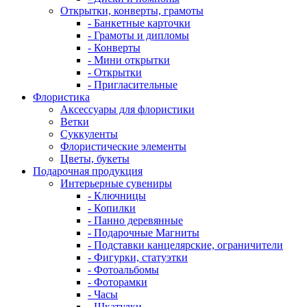
Открытки, конверты, грамоты
- Банкетные карточки
- Грамоты и дипломы
- Конверты
- Мини открытки
- Открытки
- Пригласительные
Флористика
Аксессуары для флористики
Ветки
Суккуленты
Флористические элементы
Цветы, букеты
Подарочная продукция
Интерьерные сувениры
- Ключницы
- Копилки
- Панно деревянные
- Подарочные Магниты
- Подставки канцелярские, ограничители
- Фигурки, статуэтки
- Фотоальбомы
- Фоторамки
- Часы
- Шкатулки