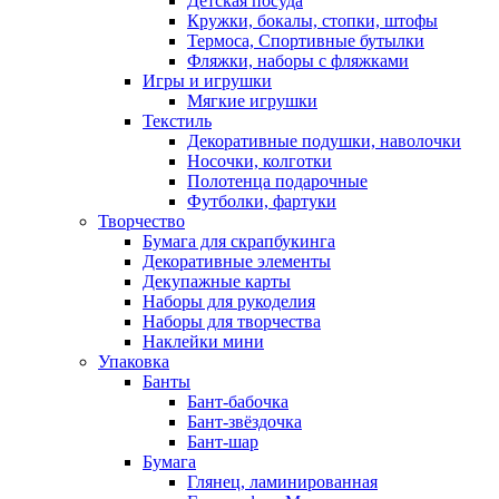
Детская посуда
Кружки, бокалы, стопки, штофы
Термоса, Спортивные бутылки
Фляжки, наборы с фляжками
Игры и игрушки
Мягкие игрушки
Текстиль
Декоративные подушки, наволочки
Носочки, колготки
Полотенца подарочные
Футболки, фартуки
Творчество
Бумага для скрапбукинга
Декоративные элементы
Декупажные карты
Наборы для рукоделия
Наборы для творчества
Наклейки мини
Упаковка
Банты
Бант-бабочка
Бант-звёздочка
Бант-шар
Бумага
Глянец, ламинированная