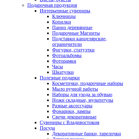
Подарочная продукция
Интерьерные сувениры
Ключницы
Копилки
Панно деревянные
Подарочные Магниты
Подставки канцелярские,
ограничители
Фигурки, статуэтки
Фотоальбомы
Фоторамки
Часы
Шкатулки
Полезные подарки
Косметички, подарочные наборы
Мыло ручной работы
Наборы для ухода за обувью
Ножи складные, мультитулы
Разные аксессуары
Фонарики, лампы
Свечи декоративные
Сувениры с Владивостоком
Посуда
Декоративные банки, тарелочки