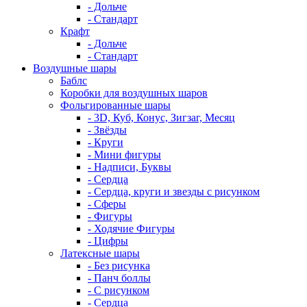
- Дольче
- Стандарт
Крафт
- Дольче
- Стандарт
Воздушные шары
Баблс
Коробки для воздушных шаров
Фольгированные шары
- 3D, Куб, Конус, Зигзаг, Месяц
- Звёзды
- Круги
- Мини фигуры
- Надписи, Буквы
- Сердца
- Сердца, круги и звезды с рисунком
- Сферы
- Фигуры
- Ходячие Фигуры
- Цифры
Латексные шары
- Без рисунка
- Панч боллы
- С рисунком
- Сердца