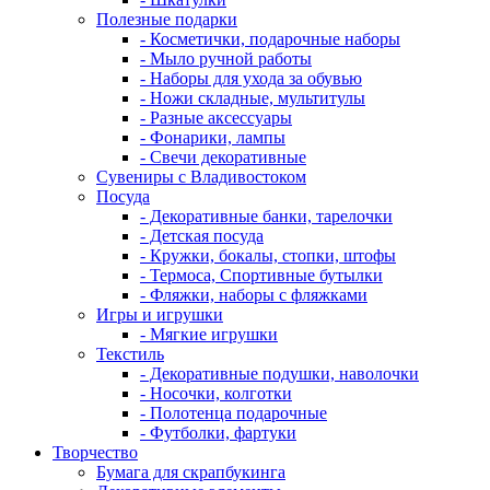
Полезные подарки
- Косметички, подарочные наборы
- Мыло ручной работы
- Наборы для ухода за обувью
- Ножи складные, мультитулы
- Разные аксессуары
- Фонарики, лампы
- Свечи декоративные
Сувениры с Владивостоком
Посуда
- Декоративные банки, тарелочки
- Детская посуда
- Кружки, бокалы, стопки, штофы
- Термоса, Спортивные бутылки
- Фляжки, наборы с фляжками
Игры и игрушки
- Мягкие игрушки
Текстиль
- Декоративные подушки, наволочки
- Носочки, колготки
- Полотенца подарочные
- Футболки, фартуки
Творчество
Бумага для скрапбукинга