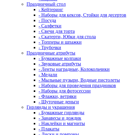
Праздничный стол
- Кейтеринг
- Наборы для кексов, Стойки для десертов
- Посуда
- Салфетки
- Свечи для торта
- Скатерти, Юбки для стола
- Топперы и шпажки
- Трубочки
Праздничные атрибуты
- Бумажные колпаки
- Звуковые атрибуты
- Ленты наградные, Колокольчики
- Медали
- Мыльные пузыри, Водные пистолеты
- Наборы для проведения праздников
- Наборы для фотосессии
- Флажки, ветряки
- Шуточные деньги
Гирлянды и украшения
- Бумажные гирлянды
- Занавесы и дождик
- Наклейки и магниты
- Плакаты
- Диски и помпоны