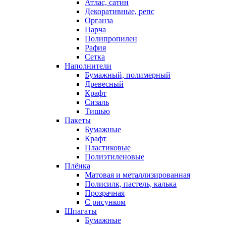
Атлас, сатин
Декоративные, репс
Органза
Парча
Полипропилен
Рафия
Сетка
Наполнители
Бумажный, полимерный
Древесный
Крафт
Сизаль
Тишью
Пакеты
Бумажные
Крафт
Пластиковые
Полиэтиленовые
Плёнка
Матовая и металлизированная
Полисилк, пастель, калька
Прозрачная
С рисунком
Шпагаты
Бумажные