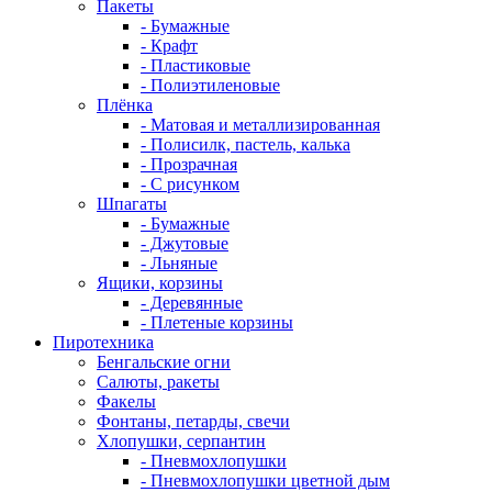
Пакеты
- Бумажные
- Крафт
- Пластиковые
- Полиэтиленовые
Плёнка
- Матовая и металлизированная
- Полисилк, пастель, калька
- Прозрачная
- С рисунком
Шпагаты
- Бумажные
- Джутовые
- Льняные
Ящики, корзины
- Деревянные
- Плетеные корзины
Пиротехника
Бенгальские огни
Салюты, ракеты
Факелы
Фонтаны, петарды, свечи
Хлопушки, серпантин
- Пневмохлопушки
- Пневмохлопушки цветной дым