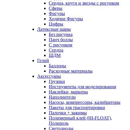
Сердца, круги и звезды с рисунком
Сферы
Фигуры
Ходячие Фигуры
Цифры
Латексные шары
Без рисунка
Панч боллы
С рисунком
Сердца
ШДМ
Гелий
Баллоны
Расходные материалы
Аксессуары
Грузики
Инструменты для моделирования
Наклейки, маркеры
Наполнители
Насосы, компрессоры, калибраторы
Пакеты для траспортировки
Палочки + зажимы
Полимерный клей (HI-FLOAT),
Полироль
Светодиоды