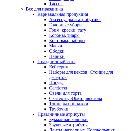
Тассел
Все для праздника
Карнавальная продукция
Аксессуары и атрибутика
Головные уборы
Грим, краски, тату
Короны, тиары
Костюмы, наборы
Маски
Ободки
Парики
Праздничный стол
Кейтеринг
Наборы для кексов, Стойки для
десертов
Посуда
Салфетки
Свечи для торта
Скатерти, Юбки для стола
Топперы и шпажки
Трубочки
Праздничные атрибуты
Бумажные колпаки
Звуковые атрибуты
Ленты наградные, Колокольчики