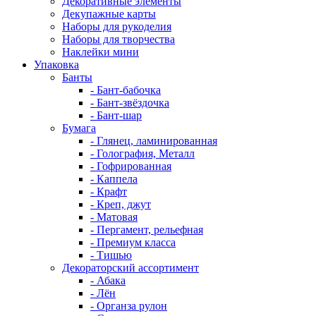
Декоративные элементы
Декупажные карты
Наборы для рукоделия
Наборы для творчества
Наклейки мини
Упаковка
Банты
- Бант-бабочка
- Бант-звёздочка
- Бант-шар
Бумага
- Глянец, ламинированная
- Голография, Металл
- Гофрированная
- Каппела
- Крафт
- Креп, джут
- Матовая
- Пергамент, рельефная
- Премиум класса
- Тишью
Декораторский ассортимент
- Абака
- Лён
- Органза рулон