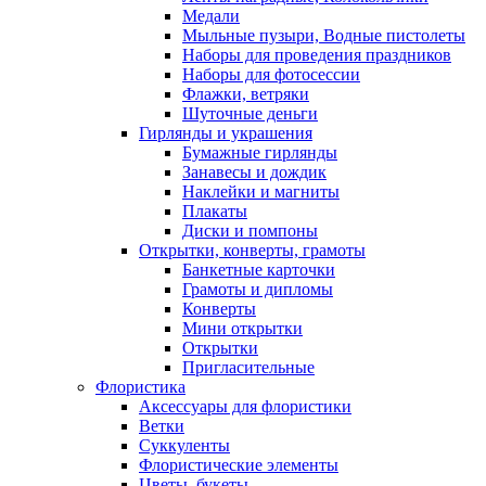
Медали
Мыльные пузыри, Водные пистолеты
Наборы для проведения праздников
Наборы для фотосессии
Флажки, ветряки
Шуточные деньги
Гирлянды и украшения
Бумажные гирлянды
Занавесы и дождик
Наклейки и магниты
Плакаты
Диски и помпоны
Открытки, конверты, грамоты
Банкетные карточки
Грамоты и дипломы
Конверты
Мини открытки
Открытки
Пригласительные
Флористика
Аксессуары для флористики
Ветки
Суккуленты
Флористические элементы
Цветы, букеты