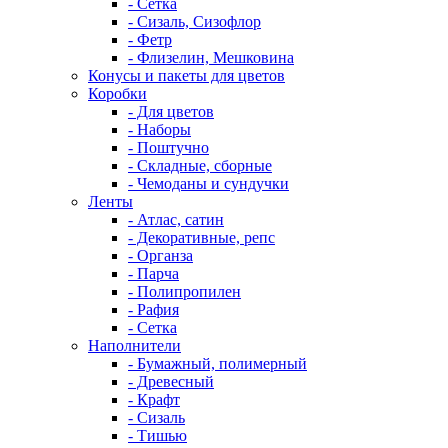
- Сетка
- Сизаль, Сизофлор
- Фетр
- Флизелин, Мешковина
Конусы и пакеты для цветов
Коробки
- Для цветов
- Наборы
- Поштучно
- Складные, сборные
- Чемоданы и сундучки
Ленты
- Атлас, сатин
- Декоративные, репс
- Органза
- Парча
- Полипропилен
- Рафия
- Сетка
Наполнители
- Бумажный, полимерный
- Древесный
- Крафт
- Сизаль
- Тишью