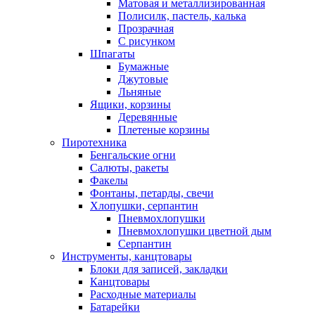
Матовая и металлизированная
Полисилк, пастель, калька
Прозрачная
С рисунком
Шпагаты
Бумажные
Джутовые
Льняные
Ящики, корзины
Деревянные
Плетеные корзины
Пиротехника
Бенгальские огни
Салюты, ракеты
Факелы
Фонтаны, петарды, свечи
Хлопушки, серпантин
Пневмохлопушки
Пневмохлопушки цветной дым
Серпантин
Инструменты, канцтовары
Блоки для записей, закладки
Канцтовары
Расходные материалы
Батарейки