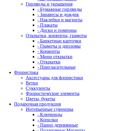
Гирлянды и украшения
- Бумажные гирлянды
- Занавесы и дождик
- Наклейки и магниты
- Плакаты
- Диски и помпоны
Открытки, конверты, грамоты
- Банкетные карточки
- Грамоты и дипломы
- Конверты
- Мини открытки
- Открытки
- Пригласительные
Флористика
Аксессуары для флористики
Ветки
Суккуленты
Флористические элементы
Цветы, букеты
Подарочная продукция
Интерьерные сувениры
- Ключницы
- Копилки
- Панно деревянные
- Подарочные Магниты