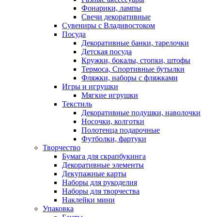
Фонарики, лампы
Свечи декоративные
Сувениры с Владивостоком
Посуда
Декоративные банки, тарелочки
Детская посуда
Кружки, бокалы, стопки, штофы
Термоса, Спортивные бутылки
Фляжки, наборы с фляжками
Игры и игрушки
Мягкие игрушки
Текстиль
Декоративные подушки, наволочки
Носочки, колготки
Полотенца подарочные
Футболки, фартуки
Творчество
Бумага для скрапбукинга
Декоративные элементы
Декупажные карты
Наборы для рукоделия
Наборы для творчества
Наклейки мини
Упаковка