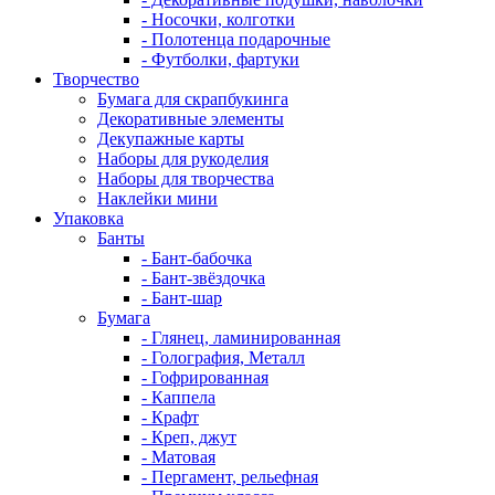
- Носочки, колготки
- Полотенца подарочные
- Футболки, фартуки
Творчество
Бумага для скрапбукинга
Декоративные элементы
Декупажные карты
Наборы для рукоделия
Наборы для творчества
Наклейки мини
Упаковка
Банты
- Бант-бабочка
- Бант-звёздочка
- Бант-шар
Бумага
- Глянец, ламинированная
- Голография, Металл
- Гофрированная
- Каппела
- Крафт
- Креп, джут
- Матовая
- Пергамент, рельефная