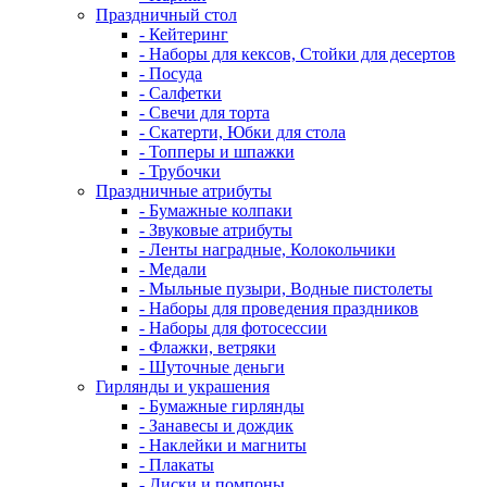
Праздничный стол
- Кейтеринг
- Наборы для кексов, Стойки для десертов
- Посуда
- Салфетки
- Свечи для торта
- Скатерти, Юбки для стола
- Топперы и шпажки
- Трубочки
Праздничные атрибуты
- Бумажные колпаки
- Звуковые атрибуты
- Ленты наградные, Колокольчики
- Медали
- Мыльные пузыри, Водные пистолеты
- Наборы для проведения праздников
- Наборы для фотосессии
- Флажки, ветряки
- Шуточные деньги
Гирлянды и украшения
- Бумажные гирлянды
- Занавесы и дождик
- Наклейки и магниты
- Плакаты
- Диски и помпоны