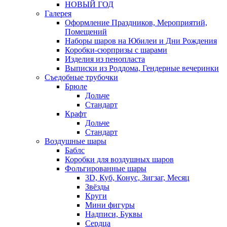
НОВЫЙ ГОД
Галерея
Оформление Праздников, Мероприятий,
Помещений
Наборы шаров на Юбилеи и Дни Рождения
Коробки-сюрпризы с шарами
Изделия из пенопласта
Выписки из Роддома, Гендерные вечеринки
Съедобные трубочки
Брюле
Дольче
Стандарт
Крафт
Дольче
Стандарт
Воздушные шары
Баблс
Коробки для воздушных шаров
Фольгированные шары
3D, Куб, Конус, Зигзаг, Месяц
Звёзды
Круги
Мини фигуры
Надписи, Буквы
Сердца