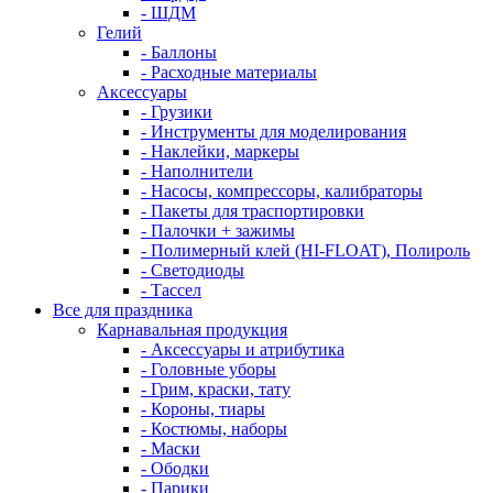
- ШДМ
Гелий
- Баллоны
- Расходные материалы
Аксессуары
- Грузики
- Инструменты для моделирования
- Наклейки, маркеры
- Наполнители
- Насосы, компрессоры, калибраторы
- Пакеты для траспортировки
- Палочки + зажимы
- Полимерный клей (HI-FLOAT), Полироль
- Светодиоды
- Тассел
Все для праздника
Карнавальная продукция
- Аксессуары и атрибутика
- Головные уборы
- Грим, краски, тату
- Короны, тиары
- Костюмы, наборы
- Маски
- Ободки
- Парики