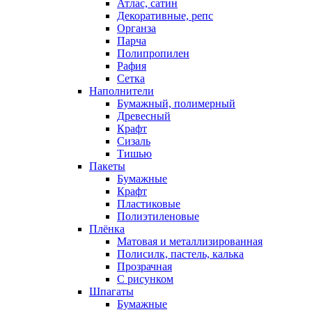
Атлас, сатин
Декоративные, репс
Органза
Парча
Полипропилен
Рафия
Сетка
Наполнители
Бумажный, полимерный
Древесный
Крафт
Сизаль
Тишью
Пакеты
Бумажные
Крафт
Пластиковые
Полиэтиленовые
Плёнка
Матовая и металлизированная
Полисилк, пастель, калька
Прозрачная
С рисунком
Шпагаты
Бумажные