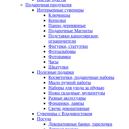
Подарочная продукция
Интерьерные сувениры
Ключницы
Копилки
Панно деревянные
Подарочные Магниты
Подставки канцелярские,
ограничители
Фигурки, статуэтки
Фотоальбомы
Фоторамки
Часы
Шкатулки
Полезные подарки
Косметички, подарочные наборы
Мыло ручной работы
Наборы для ухода за обувью
Ножи складные, мультитулы
Разные аксессуары
Фонарики, лампы
Свечи декоративные
Сувениры с Владивостоком
Посуда
Декоративные банки, тарелочки