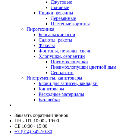
Джутовые
Льняные
Ящики, корзины
Деревянные
Плетеные корзины
Пиротехника
Бенгальские огни
Салюты, ракеты
Факелы
Фонтаны, петарды, свечи
Хлопушки, серпантин
Пневмохлопушки
Пневмохлопушки цветной дым
Серпантин
Инструменты, канцтовары
Блоки для записей, закладки
Канцтовары
Расходные материалы
Батарейки
Заказать обратный звонок
ПН - ПТ 10:00 - 19:00
СБ 10:00 - 15:00
+7 (914) 345-50-80