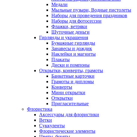
Медали
Мыльные пузыри, Водные пистолеты
Наборы для проведения праздников
Наборы для фотосессии
Флажки, ветряки
Шуточные деньги
Гирлянды и украшения
Бумажные гирлянды
Занавесы и дождик
Наклейки и магниты
Плакаты
Диски и помпоны
Открытки, конверты, грамоты
Банкетные карточки
Грамоты и дипломы
Конверты
Мини открытки
Открытки
Пригласительные
Флористика
Аксессуары для флористики
Ветки
Суккуленты
Флористические элементы
Цветы, букеты