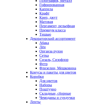
Голография, Металл
Гофрированная
Каппела
Крафт
Креп, джут
Матовая
Пергамент, рельефная
Премиум класса
Тишью
Декораторский ассортимент
Абака
Лён
Органза рулон
Сетка
Сизаль, Сизофлор
Фетр
Флизелин, Мешковина
Конусы и пакеты для цветов
Коробки
Для цветов
Наборы
Поштучно
Складные, сборные
Чемоданы и сундучки
Ленты