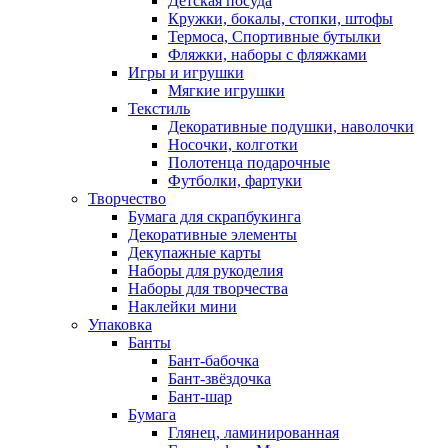
Детская посуда
Кружки, бокалы, стопки, штофы
Термоса, Спортивные бутылки
Фляжки, наборы с фляжками
Игры и игрушки
Мягкие игрушки
Текстиль
Декоративные подушки, наволочки
Носочки, колготки
Полотенца подарочные
Футболки, фартуки
Творчество
Бумага для скрапбукинга
Декоративные элементы
Декупажные карты
Наборы для рукоделия
Наборы для творчества
Наклейки мини
Упаковка
Банты
Бант-бабочка
Бант-звёздочка
Бант-шар
Бумага
Глянец, ламинированная