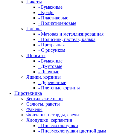
Пакеты
- Бумажные
- Крафт
- Пластиковые
- Полиэтиленовые
Плёнка
- Матовая и металлизированная
- Полисилк, пастель, калька
- Прозрачная
- С рисунком
Шпагаты
- Бумажные
- Джутовые
- Льняные
Ящики, корзины
- Деревянные
- Плетеные корзины
Пиротехника
Бенгальские огни
Салюты, ракеты
Факелы
Фонтаны, петарды, свечи
Хлопушки, серпантин
- Пневмохлопушки
- Пневмохлопушки цветной дым