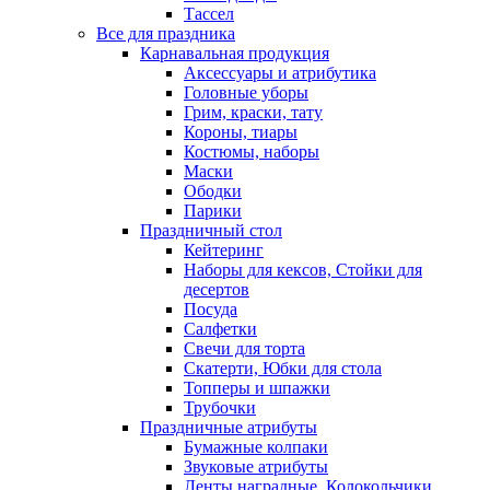
Тассел
Все для праздника
Карнавальная продукция
Аксессуары и атрибутика
Головные уборы
Грим, краски, тату
Короны, тиары
Костюмы, наборы
Маски
Ободки
Парики
Праздничный стол
Кейтеринг
Наборы для кексов, Стойки для
десертов
Посуда
Салфетки
Свечи для торта
Скатерти, Юбки для стола
Топперы и шпажки
Трубочки
Праздничные атрибуты
Бумажные колпаки
Звуковые атрибуты
Ленты наградные, Колокольчики