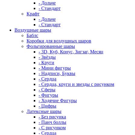
- Дольче
- Стандарт
Крафт
- Дольче
- Стандарт
Воздушные шары
Баблс
Коробки для воздушных шаров
Фольгированные шары
- 3D, Куб, Конус, Зигзаг, Месяц
- Звёзды
- Круги
- Мини фигуры
- Надписи, Буквы
- Сердца
- Сердца, круги и звезды с рисунком
- Сферы
- Фигуры
- Ходячие Фигуры
- Цифры
Латексные шары
- Без рисунка
- Панч боллы
- С рисунком
- Сердца