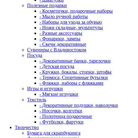
Полезные подарки
- Косметички, подарочные наборы
- Мыло ручной работы
- Наборы для ухода за обувью
- Ножи складные, мультитулы
- Разные аксессуары
- Фонарики, лампы
- Свечи декоративные
Сувениры с Владивостоком
Посуда
- Декоративные банки, тарелочки
- Детская посуда
- Кружки, бокалы, стопки, штофы
- Термоса, Спортивные бутылки
- Фляжки, наборы с фляжками
Игры и игрушки
- Мягкие игрушки
Текстиль
- Декоративные подушки, наволочки
- Носочки, колготки
- Полотенца подарочные
- Футболки, фартуки
Творчество
Бумага для скрапбукинга