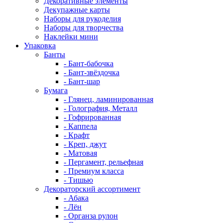
Декоративные элементы
Декупажные карты
Наборы для рукоделия
Наборы для творчества
Наклейки мини
Упаковка
Банты
- Бант-бабочка
- Бант-звёздочка
- Бант-шар
Бумага
- Глянец, ламинированная
- Голография, Металл
- Гофрированная
- Каппела
- Крафт
- Креп, джут
- Матовая
- Пергамент, рельефная
- Премиум класса
- Тишью
Декораторский ассортимент
- Абака
- Лён
- Органза рулон