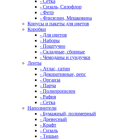
- Сетка
- Сизаль, Сизофлор
- Фетр
- Флизелин, Мешковина
Конусы и пакеты для цветов
Коробки
- Для цветов
- Наборы
- Поштучно
- Складные, сборные
- Чемоданы и сундучки
Ленты
- Атлас, сатин
- Декоративные, репс
- Органза
- Парча
- Полипропилен
- Рафия
- Сетка
Наполнители
- Бумажный, полимерный
- Древесный
- Крафт
- Сизаль
- Тишью