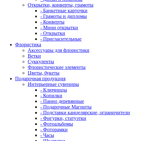
Открытки, конверты, грамоты
- Банкетные карточки
- Грамоты и дипломы
- Конверты
- Мини открытки
- Открытки
- Пригласительные
Флористика
Аксессуары для флористики
Ветки
Суккуленты
Флористические элементы
Цветы, букеты
Подарочная продукция
Интерьерные сувениры
- Ключницы
- Копилки
- Панно деревянные
- Подарочные Магниты
- Подставки канцелярские, ограничители
- Фигурки, статуэтки
- Фотоальбомы
- Фоторамки
- Часы
- Шкатулки