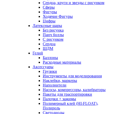
Сердца, круги и звезды с рисунком
Сферы
Фигуры
Ходячие Фигуры
Цифры
Латексные шары
Без рисунка
Панч боллы
С рисунком
Сердца
ШДМ
Гелий
Баллоны
Расходные материалы
Аксессуары
Грузики
Инструменты для моделирования
Наклейки, маркеры
Наполнители
Насосы, компрессоры, калибраторы
Пакеты для траспортировки
Палочки + зажимы
Полимерный клей (HI-FLOAT),
Полироль
Светодиоды