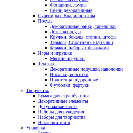
Фонарики, лампы
Свечи декоративные
Сувениры с Владивостоком
Посуда
Декоративные банки, тарелочки
Детская посуда
Кружки, бокалы, стопки, штофы
Термоса, Спортивные бутылки
Фляжки, наборы с фляжками
Игры и игрушки
Мягкие игрушки
Текстиль
Декоративные подушки, наволочки
Носочки, колготки
Полотенца подарочные
Футболки, фартуки
Творчество
Бумага для скрапбукинга
Декоративные элементы
Декупажные карты
Наборы для рукоделия
Наборы для творчества
Наклейки мини
Упаковка