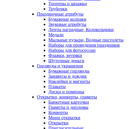
Топперы и шпажки
Трубочки
Праздничные атрибуты
Бумажные колпаки
Звуковые атрибуты
Ленты наградные, Колокольчики
Медали
Мыльные пузыри, Водные пистолеты
Наборы для проведения праздников
Наборы для фотосессии
Флажки, ветряки
Шуточные деньги
Гирлянды и украшения
Бумажные гирлянды
Занавесы и дождик
Наклейки и магниты
Плакаты
Диски и помпоны
Открытки, конверты, грамоты
Банкетные карточки
Грамоты и дипломы
Конверты
Мини открытки
Открытки
Пригласительные