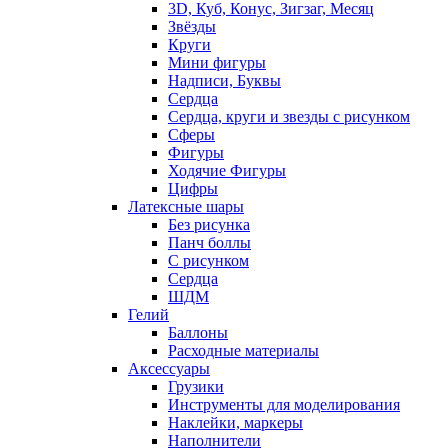
3D, Куб, Конус, Зигзаг, Месяц
Звёзды
Круги
Мини фигуры
Надписи, Буквы
Сердца
Сердца, круги и звезды с рисунком
Сферы
Фигуры
Ходячие Фигуры
Цифры
Латексные шары
Без рисунка
Панч боллы
С рисунком
Сердца
ШДМ
Гелий
Баллоны
Расходные материалы
Аксессуары
Грузики
Инструменты для моделирования
Наклейки, маркеры
Наполнители