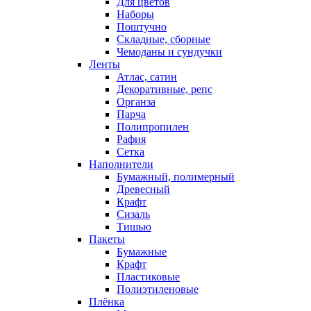
Для цветов
Наборы
Поштучно
Складные, сборные
Чемоданы и сундучки
Ленты
Атлас, сатин
Декоративные, репс
Органза
Парча
Полипропилен
Рафия
Сетка
Наполнители
Бумажный, полимерный
Древесный
Крафт
Сизаль
Тишью
Пакеты
Бумажные
Крафт
Пластиковые
Полиэтиленовые
Плёнка