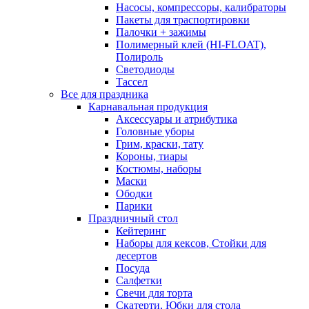
Насосы, компрессоры, калибраторы
Пакеты для траспортировки
Палочки + зажимы
Полимерный клей (HI-FLOAT),
Полироль
Светодиоды
Тассел
Все для праздника
Карнавальная продукция
Аксессуары и атрибутика
Головные уборы
Грим, краски, тату
Короны, тиары
Костюмы, наборы
Маски
Ободки
Парики
Праздничный стол
Кейтеринг
Наборы для кексов, Стойки для
десертов
Посуда
Салфетки
Свечи для торта
Скатерти, Юбки для стола