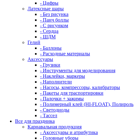
- Цифры
Латексные шары
- Без рисунка
- Панч боллы
- С рисунком
- Сердца
- ШДМ
Гелий
- Баллоны
- Расходные материалы
Аксессуары
- Грузики
- Инструменты для моделирования
- Наклейки, маркеры
- Наполнители
- Насосы, компрессоры, калибраторы
- Пакеты для траспортировки
- Палочки + зажимы
- Полимерный клей (HI-FLOAT), Полироль
- Светодиоды
- Тассел
Все для праздника
Карнавальная продукция
- Аксессуары и атрибутика
- Головные уборы