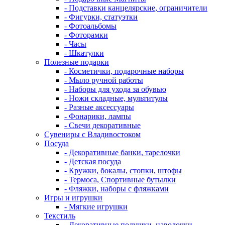
- Подставки канцелярские, ограничители
- Фигурки, статуэтки
- Фотоальбомы
- Фоторамки
- Часы
- Шкатулки
Полезные подарки
- Косметички, подарочные наборы
- Мыло ручной работы
- Наборы для ухода за обувью
- Ножи складные, мультитулы
- Разные аксессуары
- Фонарики, лампы
- Свечи декоративные
Сувениры с Владивостоком
Посуда
- Декоративные банки, тарелочки
- Детская посуда
- Кружки, бокалы, стопки, штофы
- Термоса, Спортивные бутылки
- Фляжки, наборы с фляжками
Игры и игрушки
- Мягкие игрушки
Текстиль
- Декоративные подушки, наволочки