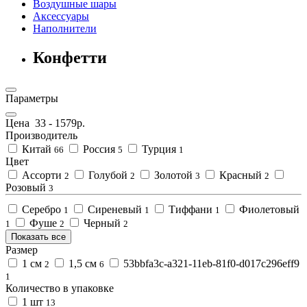
Воздушные шары
Аксессуары
Наполнители
Конфетти
Параметры
Цена
33
-
1579
р.
Производитель
Китай
Россия
Турция
66
5
1
Цвет
Ассорти
Голубой
Золотой
Красный
2
2
3
2
Розовый
3
Серебро
Сиреневый
Тиффани
Фиолетовый
1
1
1
Фуше
Черный
1
2
2
Показать все
Размер
1 см
1,5 см
53bbfa3c-a321-11eb-81f0-d017c296eff9
2
6
1
Количество в упаковке
1 шт
13