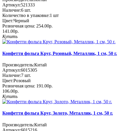
Артикул:
521333
Наличие:
6
шт.
Количество в упаковке:
1 шт
Цвет:
Черный
Розничная цена:
254.00р.
141.00р.
Купить
Конфетти фольга Круг, Розовый, Металлик, 1 см, 50 г.
Производитель:
Китай
Артикул:
6015305
Наличие:
7
шт.
Цвет:
Розовый
Розничная цена:
191.00р.
106.00р.
Купить
Конфетти фольга Круг, Золото, Металлик, 1 см, 50 г.
Производитель:
Китай
Артикул:
6015216