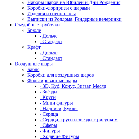
Наборы шаров на Юбилеи и Дни Рождения
Коробки-сюрпризы с шарами
Изделия из пенопласта
Выписки из Роддома, Гендерные вечеринки
Съедобные трубочки
Брюле
- Дольче
- Стандарт
Крафт
- Дольче
- Стандарт
Воздушные шары
Баблс
Коробки для воздушных шаров
Фольгированные шары
- 3D, Куб, Конус, Зигзаг, Месяц
- Звёзды
- Круги
- Мини фигуры
- Надписи, Буквы
- Сердца
- Сердца, круги и звезды с рисунком
- Сферы
- Фигуры
- Ходячие Фигуры