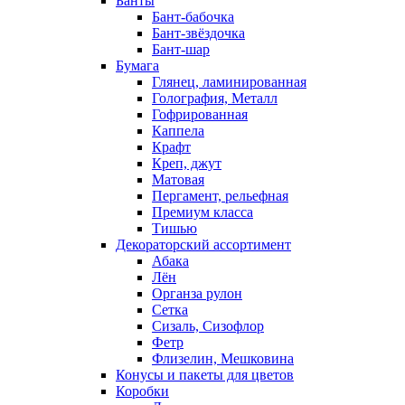
Банты
Бант-бабочка
Бант-звёздочка
Бант-шар
Бумага
Глянец, ламинированная
Голография, Металл
Гофрированная
Каппела
Крафт
Креп, джут
Матовая
Пергамент, рельефная
Премиум класса
Тишью
Декораторский ассортимент
Абака
Лён
Органза рулон
Сетка
Сизаль, Сизофлор
Фетр
Флизелин, Мешковина
Конусы и пакеты для цветов
Коробки