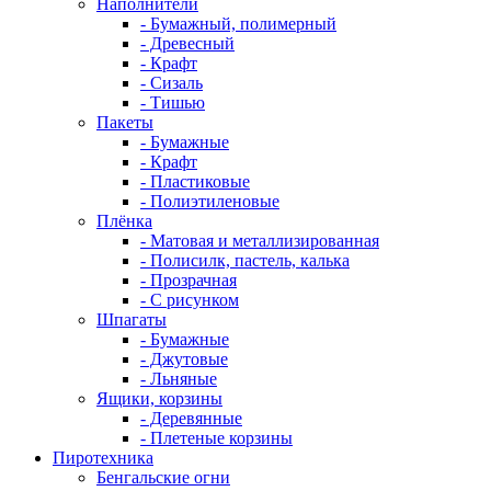
Наполнители
- Бумажный, полимерный
- Древесный
- Крафт
- Сизаль
- Тишью
Пакеты
- Бумажные
- Крафт
- Пластиковые
- Полиэтиленовые
Плёнка
- Матовая и металлизированная
- Полисилк, пастель, калька
- Прозрачная
- С рисунком
Шпагаты
- Бумажные
- Джутовые
- Льняные
Ящики, корзины
- Деревянные
- Плетеные корзины
Пиротехника
Бенгальские огни