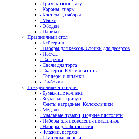
- Грим, краски, тату
- Короны, тиары
- Костюмы, наборы
- Маски
- Ободки
- Парики
Праздничный стол
- Кейтеринг
- Наборы для кексов, Стойки для десертов
- Посуда
- Салфетки
- Свечи для торта
- Скатерти, Юбки для стола
- Топперы и шпажки
- Трубочки
Праздничные атрибуты
- Бумажные колпаки
- Звуковые атрибуты
- Ленты наградные, Колокольчики
- Медали
- Мыльные пузыри, Водные пистолеты
- Наборы для проведения праздников
- Наборы для фотосессии
- Флажки, ветряки
- Шуточные деньги