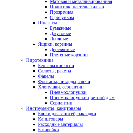
Матовая и металлизированная
Полисилк, пастель, калька
Прозрачная
С рисунком
Шпагаты
Бумажные
Джутовые
Льняные
Ящики, корзины
Деревянные
Плетеные корзины
Пиротехника
Бенгальские огни
Салюты, ракеты
Факелы
Фонтаны, петарды, свечи
Хлопушки, серпантин
Пневмохлопушки
Пневмохлопушки цветной дым
Серпантин
Инструменты, канцтовары
Блоки для записей, закладки
Канцтовары
Расходные материалы
Батарейки