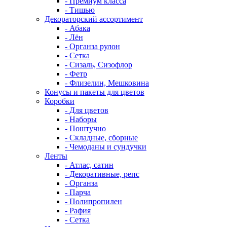
- Премиум класса
- Тишью
Декораторский ассортимент
- Абака
- Лён
- Органза рулон
- Сетка
- Сизаль, Сизофлор
- Фетр
- Флизелин, Мешковина
Конусы и пакеты для цветов
Коробки
- Для цветов
- Наборы
- Поштучно
- Складные, сборные
- Чемоданы и сундучки
Ленты
- Атлас, сатин
- Декоративные, репс
- Органза
- Парча
- Полипропилен
- Рафия
- Сетка