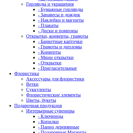
Гирлянды и украшения
- Бумажные гирлянды
- Занавесы и дождик
- Наклейки и магниты
- Плакаты
- Диски и помпоны
Открытки, конверты, грамоты
- Банкетные карточки
- Грамоты и дипломы
- Конверты
- Мини открытки
- Открытки
- Пригласительные
Флористика
Аксессуары для флористики
Ветки
Суккуленты
Флористические элементы
Цветы, букеты
Подарочная продукция
Интерьерные сувениры
- Ключницы
- Копилки
- Панно деревянные
- Подарочные Магниты