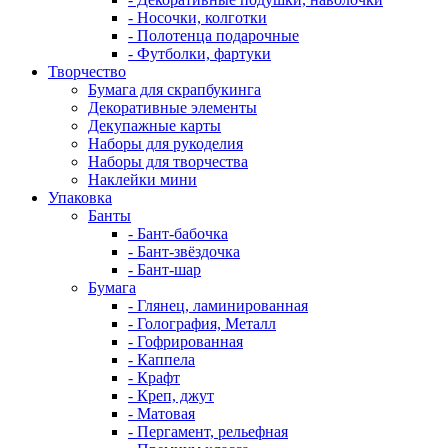
- Носочки, колготки
- Полотенца подарочные
- Футболки, фартуки
Творчество
Бумага для скрапбукинга
Декоративные элементы
Декупажные карты
Наборы для рукоделия
Наборы для творчества
Наклейки мини
Упаковка
Банты
- Бант-бабочка
- Бант-звёздочка
- Бант-шар
Бумага
- Глянец, ламинированная
- Голография, Металл
- Гофрированная
- Каппела
- Крафт
- Креп, джут
- Матовая
- Пергамент, рельефная