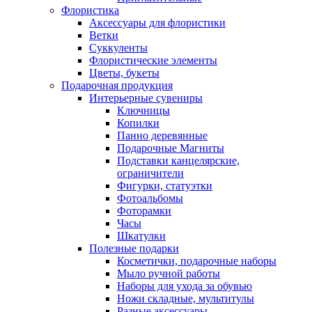
Флористика
Аксессуары для флористики
Ветки
Суккуленты
Флористические элементы
Цветы, букеты
Подарочная продукция
Интерьерные сувениры
Ключницы
Копилки
Панно деревянные
Подарочные Магниты
Подставки канцелярские,
ограничители
Фигурки, статуэтки
Фотоальбомы
Фоторамки
Часы
Шкатулки
Полезные подарки
Косметички, подарочные наборы
Мыло ручной работы
Наборы для ухода за обувью
Ножи складные, мультитулы
Разные аксессуары