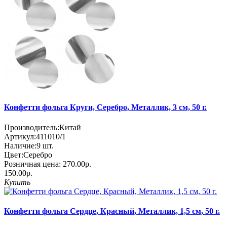
Конфетти фольга Круги, Серебро, Металлик, 3 см, 50 г.
Производитель:
Китай
Артикул:
411010/1
Наличие:
9
шт.
Цвет:
Серебро
Розничная цена:
270.00р.
150.00р.
Купить
Конфетти фольга Сердце, Красный, Металлик, 1,5 см, 50 г.