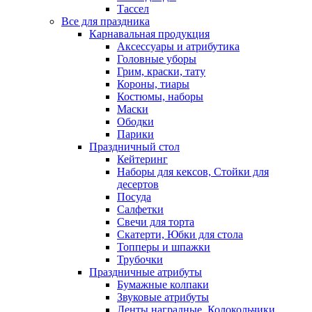
Тассел
Все для праздника
Карнавальная продукция
Аксессуары и атрибутика
Головные уборы
Грим, краски, тату
Короны, тиары
Костюмы, наборы
Маски
Ободки
Парики
Праздничный стол
Кейтеринг
Наборы для кексов, Стойки для
десертов
Посуда
Салфетки
Свечи для торта
Скатерти, Юбки для стола
Топперы и шпажки
Трубочки
Праздничные атрибуты
Бумажные колпаки
Звуковые атрибуты
Ленты наградные, Колокольчики