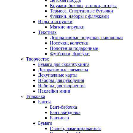
Детская посуда
Кружки, бокалы, стопки, штофы
Термоса, Спортивные бутылки
Фляжки, наборы с фляжками
Игры и игрушки
Мягкие игрушки
Текстиль
Декоративные подушки, наволочки
Носочки, колготки
Полотенца подарочные
Футболки, фартуки
Творчество
Бумага для скрапбукинга
Декоративные элементы
Декупажные карты
Наборы для рукоделия
Наборы для творчества
Наклейки мини
Упаковка
Банты
Бант-бабочка
Бант-звёздочка
Бант-шар
Бумага
Глянец, ламинированная