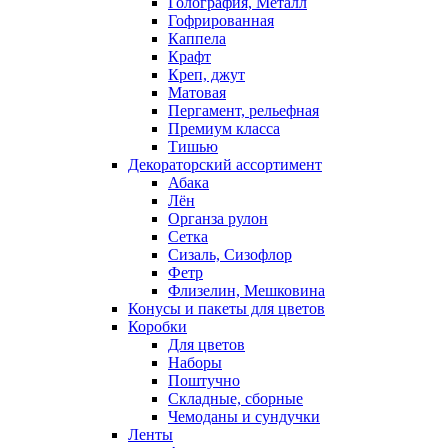
Голография, Металл
Гофрированная
Каппела
Крафт
Креп, джут
Матовая
Пергамент, рельефная
Премиум класса
Тишью
Декораторский ассортимент
Абака
Лён
Органза рулон
Сетка
Сизаль, Сизофлор
Фетр
Флизелин, Мешковина
Конусы и пакеты для цветов
Коробки
Для цветов
Наборы
Поштучно
Складные, сборные
Чемоданы и сундучки
Ленты