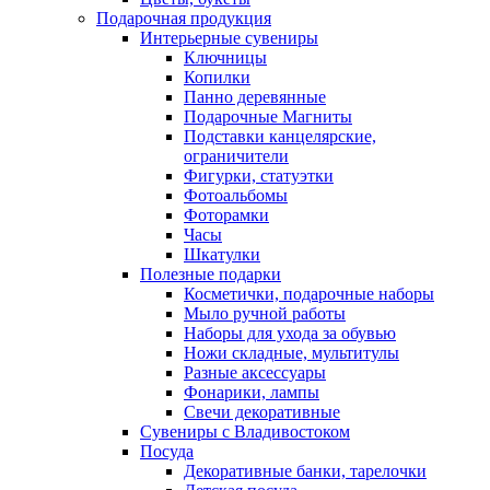
Подарочная продукция
Интерьерные сувениры
Ключницы
Копилки
Панно деревянные
Подарочные Магниты
Подставки канцелярские,
ограничители
Фигурки, статуэтки
Фотоальбомы
Фоторамки
Часы
Шкатулки
Полезные подарки
Косметички, подарочные наборы
Мыло ручной работы
Наборы для ухода за обувью
Ножи складные, мультитулы
Разные аксессуары
Фонарики, лампы
Свечи декоративные
Сувениры с Владивостоком
Посуда
Декоративные банки, тарелочки