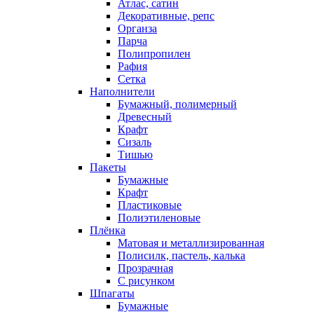
Атлас, сатин
Декоративные, репс
Органза
Парча
Полипропилен
Рафия
Сетка
Наполнители
Бумажный, полимерный
Древесный
Крафт
Сизаль
Тишью
Пакеты
Бумажные
Крафт
Пластиковые
Полиэтиленовые
Плёнка
Матовая и металлизированная
Полисилк, пастель, калька
Прозрачная
С рисунком
Шпагаты
Бумажные