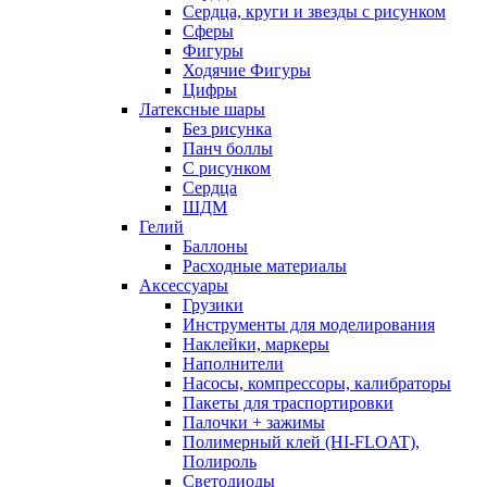
Сердца, круги и звезды с рисунком
Сферы
Фигуры
Ходячие Фигуры
Цифры
Латексные шары
Без рисунка
Панч боллы
С рисунком
Сердца
ШДМ
Гелий
Баллоны
Расходные материалы
Аксессуары
Грузики
Инструменты для моделирования
Наклейки, маркеры
Наполнители
Насосы, компрессоры, калибраторы
Пакеты для траспортировки
Палочки + зажимы
Полимерный клей (HI-FLOAT),
Полироль
Светодиоды