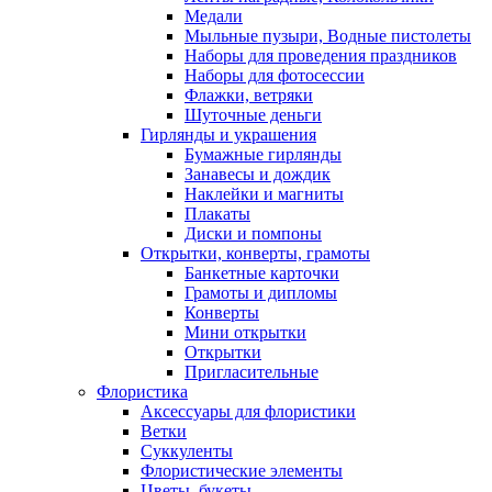
Медали
Мыльные пузыри, Водные пистолеты
Наборы для проведения праздников
Наборы для фотосессии
Флажки, ветряки
Шуточные деньги
Гирлянды и украшения
Бумажные гирлянды
Занавесы и дождик
Наклейки и магниты
Плакаты
Диски и помпоны
Открытки, конверты, грамоты
Банкетные карточки
Грамоты и дипломы
Конверты
Мини открытки
Открытки
Пригласительные
Флористика
Аксессуары для флористики
Ветки
Суккуленты
Флористические элементы
Цветы, букеты