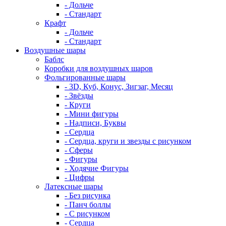
- Дольче
- Стандарт
Крафт
- Дольче
- Стандарт
Воздушные шары
Баблс
Коробки для воздушных шаров
Фольгированные шары
- 3D, Куб, Конус, Зигзаг, Месяц
- Звёзды
- Круги
- Мини фигуры
- Надписи, Буквы
- Сердца
- Сердца, круги и звезды с рисунком
- Сферы
- Фигуры
- Ходячие Фигуры
- Цифры
Латексные шары
- Без рисунка
- Панч боллы
- С рисунком
- Сердца