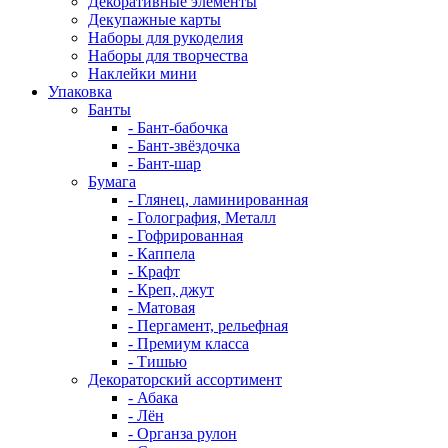
Декоративные элементы
Декупажные карты
Наборы для рукоделия
Наборы для творчества
Наклейки мини
Упаковка
Банты
- Бант-бабочка
- Бант-звёздочка
- Бант-шар
Бумага
- Глянец, ламинированная
- Голография, Металл
- Гофрированная
- Каппела
- Крафт
- Креп, джут
- Матовая
- Пергамент, рельефная
- Премиум класса
- Тишью
Декораторский ассортимент
- Абака
- Лён
- Органза рулон