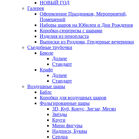
НОВЫЙ ГОД
Галерея
Оформление Праздников, Мероприятий,
Помещений
Наборы шаров на Юбилеи и Дни Рождения
Коробки-сюрпризы с шарами
Изделия из пенопласта
Выписки из Роддома, Гендерные вечеринки
Съедобные трубочки
Брюле
Дольче
Стандарт
Крафт
Дольче
Стандарт
Воздушные шары
Баблс
Коробки для воздушных шаров
Фольгированные шары
3D, Куб, Конус, Зигзаг, Месяц
Звёзды
Круги
Мини фигуры
Надписи, Буквы
Сердца