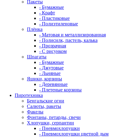
Пакеты
- Бумажные
- Крафт
- Пластиковые
- Полиэтиленовые
Плёнка
- Матовая и металлизированная
- Полисилк, пастель, калька
- Прозрачная
- С рисунком
Шпагаты
- Бумажные
- Джутовые
- Льняные
Ящики, корзины
- Деревянные
- Плетеные корзины
Пиротехника
Бенгальские огни
Салюты, ракеты
Факелы
Фонтаны, петарды, свечи
Хлопушки, серпантин
- Пневмохлопушки
- Пневмохлопушки цветной дым