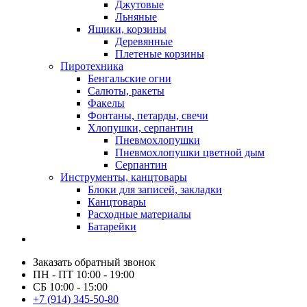
Джутовые
Льняные
Ящики, корзины
Деревянные
Плетеные корзины
Пиротехника
Бенгальские огни
Салюты, ракеты
Факелы
Фонтаны, петарды, свечи
Хлопушки, серпантин
Пневмохлопушки
Пневмохлопушки цветной дым
Серпантин
Инструменты, канцтовары
Блоки для записей, закладки
Канцтовары
Расходные материалы
Батарейки
Заказать обратный звонок
ПН - ПТ 10:00 - 19:00
СБ 10:00 - 15:00
+7 (914) 345-50-80