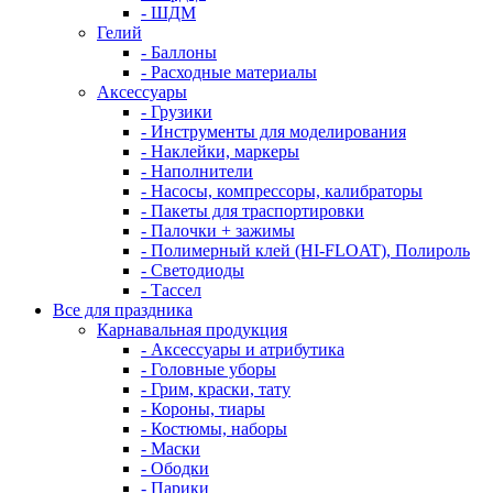
- ШДМ
Гелий
- Баллоны
- Расходные материалы
Аксессуары
- Грузики
- Инструменты для моделирования
- Наклейки, маркеры
- Наполнители
- Насосы, компрессоры, калибраторы
- Пакеты для траспортировки
- Палочки + зажимы
- Полимерный клей (HI-FLOAT), Полироль
- Светодиоды
- Тассел
Все для праздника
Карнавальная продукция
- Аксессуары и атрибутика
- Головные уборы
- Грим, краски, тату
- Короны, тиары
- Костюмы, наборы
- Маски
- Ободки
- Парики