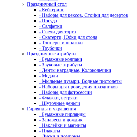
Праздничный стол
- Кейтеринг
- Наборы для кексов, Стойки для десертов
- Посуда
- Салфетки
- Свечи для торта
- Скатерти, Юбки для стола
- Топперы и шпажки
- Трубочки
Праздничные атрибуты
- Бумажные колпаки
- Звуковые атрибуты
- Ленты наградные, Колокольчики
- Медали
- Мыльные пузыри, Водные пистолеты
- Наборы для проведения праздников
- Наборы для фотосессии
- Флажки, ветряки
- Шуточные деньги
Гирлянды и украшения
- Бумажные гирлянды
- Занавесы и дождик
- Наклейки и магниты
- Плакаты
- Диски и помпоны