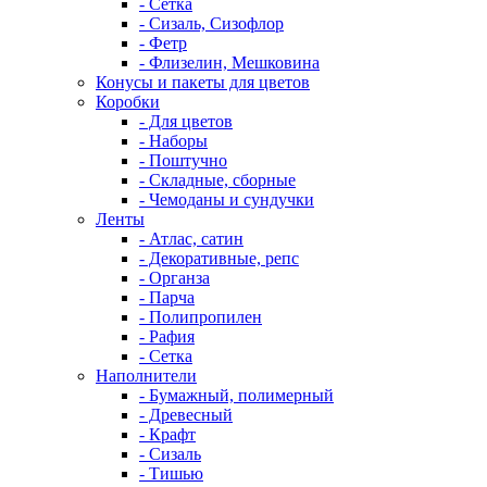
- Сетка
- Сизаль, Сизофлор
- Фетр
- Флизелин, Мешковина
Конусы и пакеты для цветов
Коробки
- Для цветов
- Наборы
- Поштучно
- Складные, сборные
- Чемоданы и сундучки
Ленты
- Атлас, сатин
- Декоративные, репс
- Органза
- Парча
- Полипропилен
- Рафия
- Сетка
Наполнители
- Бумажный, полимерный
- Древесный
- Крафт
- Сизаль
- Тишью