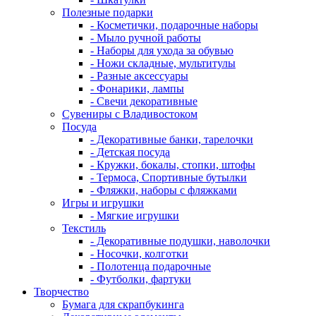
Полезные подарки
- Косметички, подарочные наборы
- Мыло ручной работы
- Наборы для ухода за обувью
- Ножи складные, мультитулы
- Разные аксессуары
- Фонарики, лампы
- Свечи декоративные
Сувениры с Владивостоком
Посуда
- Декоративные банки, тарелочки
- Детская посуда
- Кружки, бокалы, стопки, штофы
- Термоса, Спортивные бутылки
- Фляжки, наборы с фляжками
Игры и игрушки
- Мягкие игрушки
Текстиль
- Декоративные подушки, наволочки
- Носочки, колготки
- Полотенца подарочные
- Футболки, фартуки
Творчество
Бумага для скрапбукинга