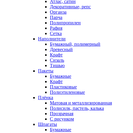
Атлас, сатин
Декоративные, репс
Органза
Парча
Полипропилен
Рафия
Сетка
Наполнители
Бумажный, полимерный
Древесный
Крафт
Сизаль
Тишью
Пакеты
Бумажные
Крафт
Пластиковые
Полиэтиленовые
Плёнка
Матовая и металлизированная
Полисилк, пастель, калька
Прозрачная
С рисунком
Шпагаты
Бумажные