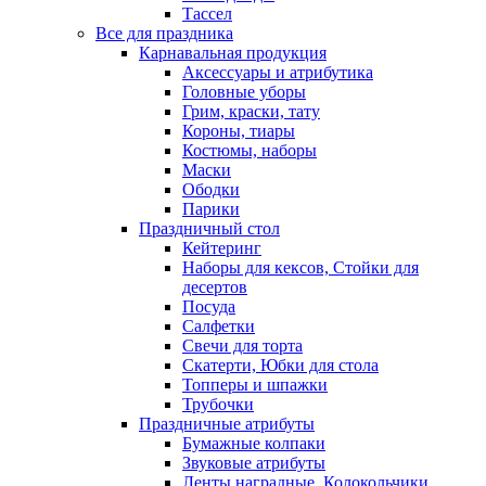
Тассел
Все для праздника
Карнавальная продукция
Аксессуары и атрибутика
Головные уборы
Грим, краски, тату
Короны, тиары
Костюмы, наборы
Маски
Ободки
Парики
Праздничный стол
Кейтеринг
Наборы для кексов, Стойки для
десертов
Посуда
Салфетки
Свечи для торта
Скатерти, Юбки для стола
Топперы и шпажки
Трубочки
Праздничные атрибуты
Бумажные колпаки
Звуковые атрибуты
Ленты наградные, Колокольчики