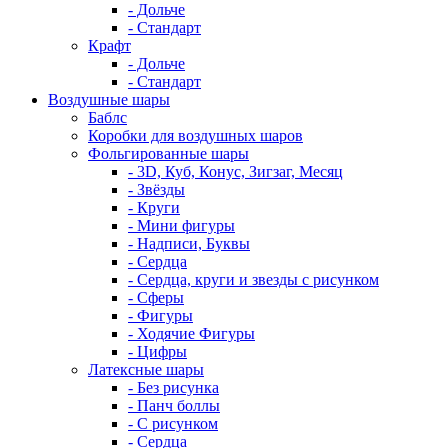
- Дольче
- Стандарт
Крафт
- Дольче
- Стандарт
Воздушные шары
Баблс
Коробки для воздушных шаров
Фольгированные шары
- 3D, Куб, Конус, Зигзаг, Месяц
- Звёзды
- Круги
- Мини фигуры
- Надписи, Буквы
- Сердца
- Сердца, круги и звезды с рисунком
- Сферы
- Фигуры
- Ходячие Фигуры
- Цифры
Латексные шары
- Без рисунка
- Панч боллы
- С рисунком
- Сердца