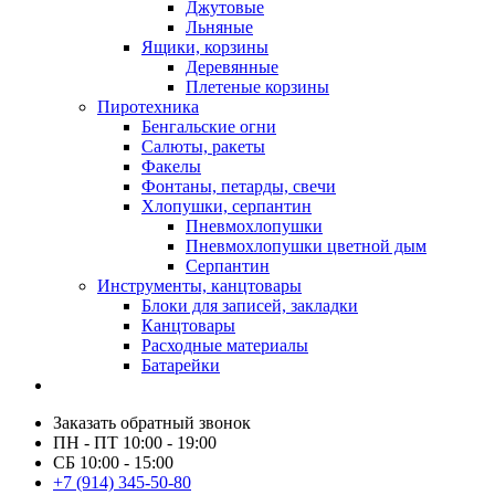
Джутовые
Льняные
Ящики, корзины
Деревянные
Плетеные корзины
Пиротехника
Бенгальские огни
Салюты, ракеты
Факелы
Фонтаны, петарды, свечи
Хлопушки, серпантин
Пневмохлопушки
Пневмохлопушки цветной дым
Серпантин
Инструменты, канцтовары
Блоки для записей, закладки
Канцтовары
Расходные материалы
Батарейки
Заказать обратный звонок
ПН - ПТ 10:00 - 19:00
СБ 10:00 - 15:00
+7 (914) 345-50-80