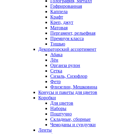
Голография, Металл
Гофрированная
Каппела
Крафт
Креп, джут
Матовая
Пергамент, рельефная
Премиум класса
Тишью
Декораторский ассортимент
Абака
Лён
Органза рулон
Сетка
Сизаль, Сизофлор
Фетр
Флизелин, Мешковина
Конусы и пакеты для цветов
Коробки
Для цветов
Наборы
Поштучно
Складные, сборные
Чемоданы и сундучки
Ленты