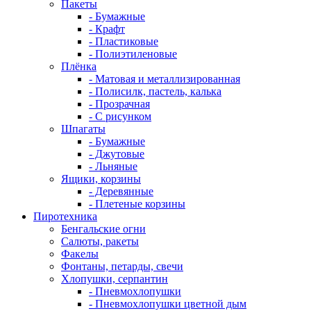
Пакеты
- Бумажные
- Крафт
- Пластиковые
- Полиэтиленовые
Плёнка
- Матовая и металлизированная
- Полисилк, пастель, калька
- Прозрачная
- С рисунком
Шпагаты
- Бумажные
- Джутовые
- Льняные
Ящики, корзины
- Деревянные
- Плетеные корзины
Пиротехника
Бенгальские огни
Салюты, ракеты
Факелы
Фонтаны, петарды, свечи
Хлопушки, серпантин
- Пневмохлопушки
- Пневмохлопушки цветной дым