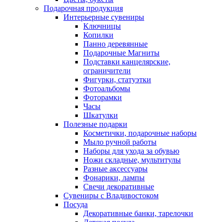
Подарочная продукция
Интерьерные сувениры
Ключницы
Копилки
Панно деревянные
Подарочные Магниты
Подставки канцелярские,
ограничители
Фигурки, статуэтки
Фотоальбомы
Фоторамки
Часы
Шкатулки
Полезные подарки
Косметички, подарочные наборы
Мыло ручной работы
Наборы для ухода за обувью
Ножи складные, мультитулы
Разные аксессуары
Фонарики, лампы
Свечи декоративные
Сувениры с Владивостоком
Посуда
Декоративные банки, тарелочки