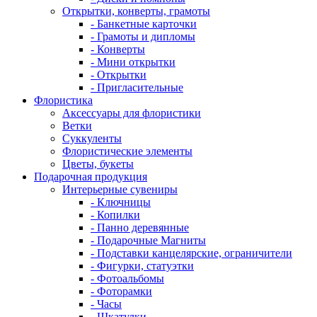
Открытки, конверты, грамоты
- Банкетные карточки
- Грамоты и дипломы
- Конверты
- Мини открытки
- Открытки
- Пригласительные
Флористика
Аксессуары для флористики
Ветки
Суккуленты
Флористические элементы
Цветы, букеты
Подарочная продукция
Интерьерные сувениры
- Ключницы
- Копилки
- Панно деревянные
- Подарочные Магниты
- Подставки канцелярские, ограничители
- Фигурки, статуэтки
- Фотоальбомы
- Фоторамки
- Часы
- Шкатулки