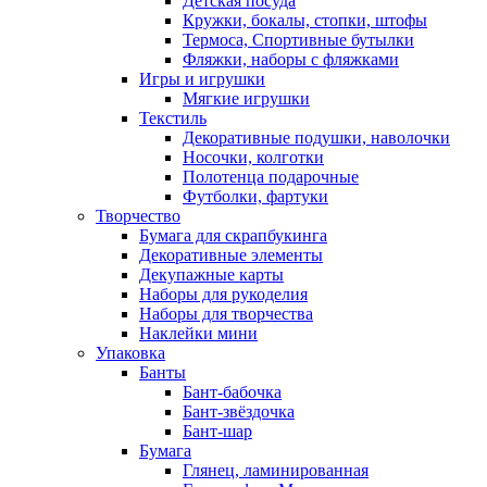
Детская посуда
Кружки, бокалы, стопки, штофы
Термоса, Спортивные бутылки
Фляжки, наборы с фляжками
Игры и игрушки
Мягкие игрушки
Текстиль
Декоративные подушки, наволочки
Носочки, колготки
Полотенца подарочные
Футболки, фартуки
Творчество
Бумага для скрапбукинга
Декоративные элементы
Декупажные карты
Наборы для рукоделия
Наборы для творчества
Наклейки мини
Упаковка
Банты
Бант-бабочка
Бант-звёздочка
Бант-шар
Бумага
Глянец, ламинированная