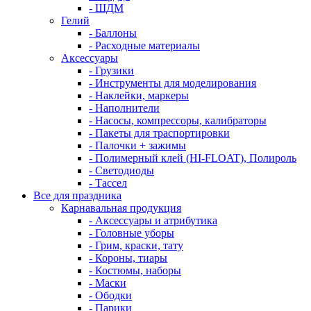
- ШДМ
Гелий
- Баллоны
- Расходные материалы
Аксессуары
- Грузики
- Инструменты для моделирования
- Наклейки, маркеры
- Наполнители
- Насосы, компрессоры, калибраторы
- Пакеты для траспортировки
- Палочки + зажимы
- Полимерный клей (HI-FLOAT), Полироль
- Светодиоды
- Тассел
Все для праздника
Карнавальная продукция
- Аксессуары и атрибутика
- Головные уборы
- Грим, краски, тату
- Короны, тиары
- Костюмы, наборы
- Маски
- Ободки
- Парики