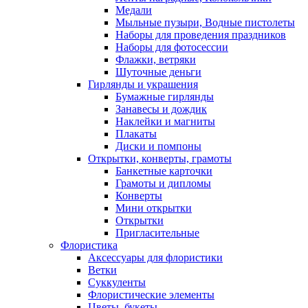
Медали
Мыльные пузыри, Водные пистолеты
Наборы для проведения праздников
Наборы для фотосессии
Флажки, ветряки
Шуточные деньги
Гирлянды и украшения
Бумажные гирлянды
Занавесы и дождик
Наклейки и магниты
Плакаты
Диски и помпоны
Открытки, конверты, грамоты
Банкетные карточки
Грамоты и дипломы
Конверты
Мини открытки
Открытки
Пригласительные
Флористика
Аксессуары для флористики
Ветки
Суккуленты
Флористические элементы
Цветы, букеты