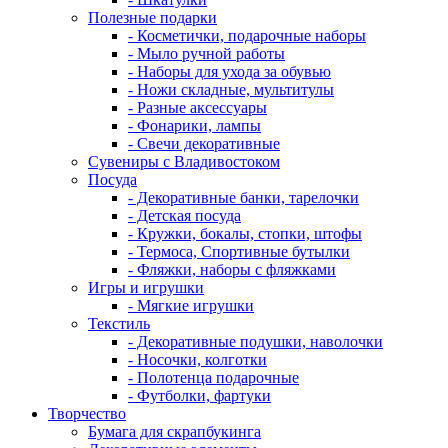
Полезные подарки
- Косметички, подарочные наборы
- Мыло ручной работы
- Наборы для ухода за обувью
- Ножи складные, мультитулы
- Разные аксессуары
- Фонарики, лампы
- Свечи декоративные
Сувениры с Владивостоком
Посуда
- Декоративные банки, тарелочки
- Детская посуда
- Кружки, бокалы, стопки, штофы
- Термоса, Спортивные бутылки
- Фляжки, наборы с фляжками
Игры и игрушки
- Мягкие игрушки
Текстиль
- Декоративные подушки, наволочки
- Носочки, колготки
- Полотенца подарочные
- Футболки, фартуки
Творчество
Бумага для скрапбукинга