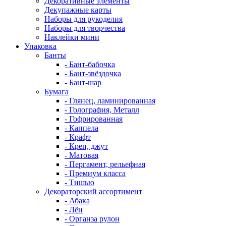
Декоративные элементы
Декупажные карты
Наборы для рукоделия
Наборы для творчества
Наклейки мини
Упаковка
Банты
- Бант-бабочка
- Бант-звёздочка
- Бант-шар
Бумага
- Глянец, ламинированная
- Голография, Металл
- Гофрированная
- Каппела
- Крафт
- Креп, джут
- Матовая
- Пергамент, рельефная
- Премиум класса
- Тишью
Декораторский ассортимент
- Абака
- Лён
- Органза рулон