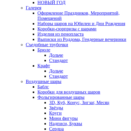
НОВЫЙ ГОД
Галерея
Оформление Праздников, Мероприятий,
Помещений
Наборы шаров на Юбилеи и Дни Рождения
Коробки-сюрпризы с шарами
Изделия из пенопласта
Выписки из Роддома, Гендерные вечеринки
Съедобные трубочки
Брюле
Дольче
Стандарт
Крафт
Дольче
Стандарт
Воздушные шары
Баблс
Коробки для воздушных шаров
Фольгированные шары
3D, Куб, Конус, Зигзаг, Месяц
Звёзды
Круги
Мини фигуры
Надписи, Буквы
Сердца