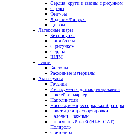
Сердца, круги и звезды с рисунком
Сферы
Фигуры
Ходячие Фигуры
Цифры
Латексные шары
Без рисунка
Панч боллы
С рисунком
Сердца
ШДМ
Гелий
Баллоны
Расходные материалы
Аксессуары
Грузики
Инструменты для моделирования
Наклейки, маркеры
Наполнители
Насосы, компрессоры, калибраторы
Пакеты для траспортировки
Палочки + зажимы
Полимерный клей (HI-FLOAT),
Полироль
Светодиоды