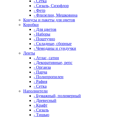
- Сетка
- Сизаль, Сизофлор
- Фетр
- Флизелин, Мешковина
Конусы и пакеты для цветов
Коробки
- Для цветов
- Наборы
- Поштучно
- Складные, сборные
- Чемоданы и сундучки
Ленты
- Атлас, сатин
- Декоративные, репс
- Органза
- Парча
- Полипропилен
- Рафия
- Сетка
Наполнители
- Бумажный, полимерный
- Древесный
- Крафт
- Сизаль
- Тишью