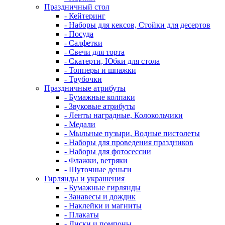
Праздничный стол
- Кейтеринг
- Наборы для кексов, Стойки для десертов
- Посуда
- Салфетки
- Свечи для торта
- Скатерти, Юбки для стола
- Топперы и шпажки
- Трубочки
Праздничные атрибуты
- Бумажные колпаки
- Звуковые атрибуты
- Ленты наградные, Колокольчики
- Медали
- Мыльные пузыри, Водные пистолеты
- Наборы для проведения праздников
- Наборы для фотосессии
- Флажки, ветряки
- Шуточные деньги
Гирлянды и украшения
- Бумажные гирлянды
- Занавесы и дождик
- Наклейки и магниты
- Плакаты
- Диски и помпоны