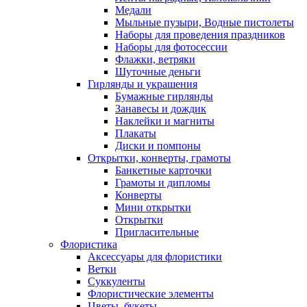
Медали
Мыльные пузыри, Водные пистолеты
Наборы для проведения праздников
Наборы для фотосессии
Флажки, ветряки
Шуточные деньги
Гирлянды и украшения
Бумажные гирлянды
Занавесы и дождик
Наклейки и магниты
Плакаты
Диски и помпоны
Открытки, конверты, грамоты
Банкетные карточки
Грамоты и дипломы
Конверты
Мини открытки
Открытки
Пригласительные
Флористика
Аксессуары для флористики
Ветки
Суккуленты
Флористические элементы
Цветы, букеты