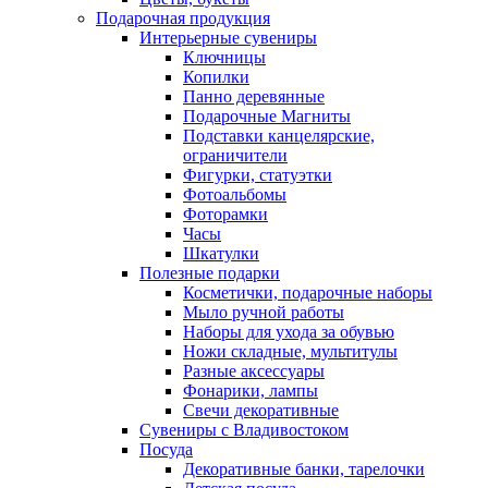
Подарочная продукция
Интерьерные сувениры
Ключницы
Копилки
Панно деревянные
Подарочные Магниты
Подставки канцелярские,
ограничители
Фигурки, статуэтки
Фотоальбомы
Фоторамки
Часы
Шкатулки
Полезные подарки
Косметички, подарочные наборы
Мыло ручной работы
Наборы для ухода за обувью
Ножи складные, мультитулы
Разные аксессуары
Фонарики, лампы
Свечи декоративные
Сувениры с Владивостоком
Посуда
Декоративные банки, тарелочки