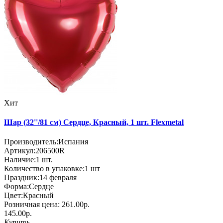
Хит
Шар (32''/81 см) Сердце, Красный, 1 шт. Flexmetal
Производитель:
Испания
Артикул:
206500R
Наличие:
1
шт.
Количество в упаковке:
1 шт
Праздник:
14 февраля
Форма:
Сердце
Цвет:
Красный
Розничная цена:
261.00р.
145.00р.
Купить