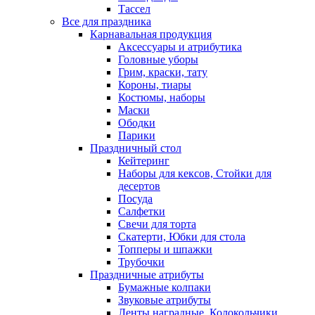
Тассел
Все для праздника
Карнавальная продукция
Аксессуары и атрибутика
Головные уборы
Грим, краски, тату
Короны, тиары
Костюмы, наборы
Маски
Ободки
Парики
Праздничный стол
Кейтеринг
Наборы для кексов, Стойки для
десертов
Посуда
Салфетки
Свечи для торта
Скатерти, Юбки для стола
Топперы и шпажки
Трубочки
Праздничные атрибуты
Бумажные колпаки
Звуковые атрибуты
Ленты наградные, Колокольчики