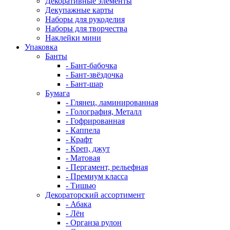
Декоративные элементы
Декупажные карты
Наборы для рукоделия
Наборы для творчества
Наклейки мини
Упаковка
Банты
- Бант-бабочка
- Бант-звёздочка
- Бант-шар
Бумага
- Глянец, ламинированная
- Голография, Металл
- Гофрированная
- Каппела
- Крафт
- Креп, джут
- Матовая
- Пергамент, рельефная
- Премиум класса
- Тишью
Декораторский ассортимент
- Абака
- Лён
- Органза рулон