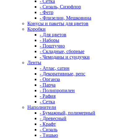
- Сетка
- Сизаль, Сизофлор
- Фетр
- Флизелин, Мешковина
Конусы и пакеты для цветов
Коробки
- Для цветов
- Наборы
- Поштучно
- Складные, сборные
- Чемоданы и сундучки
Ленты
- Атлас, сатин
- Декоративные, репс
- Органза
- Парча
- Полипропилен
- Рафия
- Сетка
Наполнители
- Бумажный, полимерный
- Древесный
- Крафт
- Сизаль
- Тишью