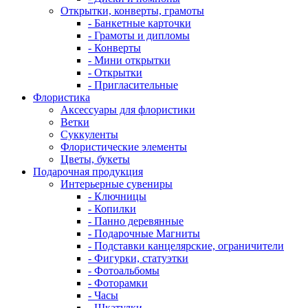
Открытки, конверты, грамоты
- Банкетные карточки
- Грамоты и дипломы
- Конверты
- Мини открытки
- Открытки
- Пригласительные
Флористика
Аксессуары для флористики
Ветки
Суккуленты
Флористические элементы
Цветы, букеты
Подарочная продукция
Интерьерные сувениры
- Ключницы
- Копилки
- Панно деревянные
- Подарочные Магниты
- Подставки канцелярские, ограничители
- Фигурки, статуэтки
- Фотоальбомы
- Фоторамки
- Часы
- Шкатулки