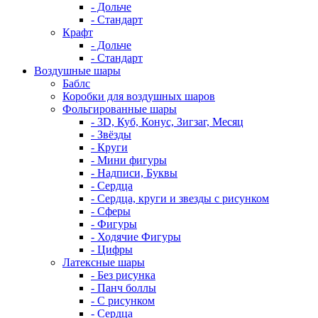
- Дольче
- Стандарт
Крафт
- Дольче
- Стандарт
Воздушные шары
Баблс
Коробки для воздушных шаров
Фольгированные шары
- 3D, Куб, Конус, Зигзаг, Месяц
- Звёзды
- Круги
- Мини фигуры
- Надписи, Буквы
- Сердца
- Сердца, круги и звезды с рисунком
- Сферы
- Фигуры
- Ходячие Фигуры
- Цифры
Латексные шары
- Без рисунка
- Панч боллы
- С рисунком
- Сердца