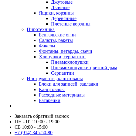
Джутовые
Льняные
Ящики, корзины
Деревянные
Плетеные корзины
Пиротехника
Бенгальские огни
Салюты, ракеты
Факелы
Фонтаны, петарды, свечи
Хлопушки, серпантин
Пневмохлопушки
Пневмохлопушки цветной дым
Серпантин
Инструменты, канцтовары
Блоки для записей, закладки
Канцтовары
Расходные материалы
Батарейки
Заказать обратный звонок
ПН - ПТ 10:00 - 19:00
СБ 10:00 - 15:00
+7 (914) 345-50-80