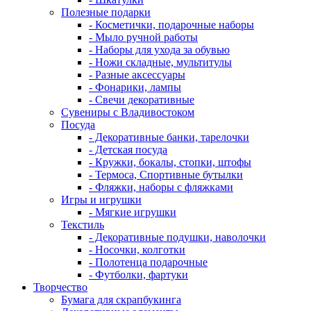
Полезные подарки
- Косметички, подарочные наборы
- Мыло ручной работы
- Наборы для ухода за обувью
- Ножи складные, мультитулы
- Разные аксессуары
- Фонарики, лампы
- Свечи декоративные
Сувениры с Владивостоком
Посуда
- Декоративные банки, тарелочки
- Детская посуда
- Кружки, бокалы, стопки, штофы
- Термоса, Спортивные бутылки
- Фляжки, наборы с фляжками
Игры и игрушки
- Мягкие игрушки
Текстиль
- Декоративные подушки, наволочки
- Носочки, колготки
- Полотенца подарочные
- Футболки, фартуки
Творчество
Бумага для скрапбукинга