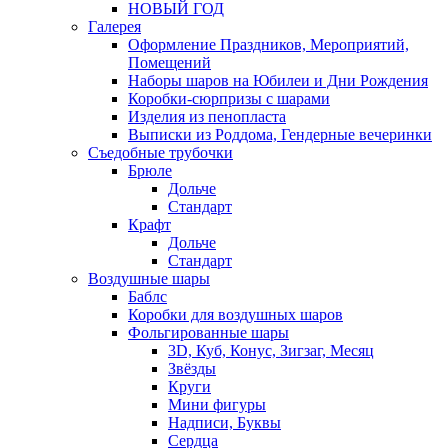
НОВЫЙ ГОД
Галерея
Оформление Праздников, Мероприятий,
Помещений
Наборы шаров на Юбилеи и Дни Рождения
Коробки-сюрпризы с шарами
Изделия из пенопласта
Выписки из Роддома, Гендерные вечеринки
Съедобные трубочки
Брюле
Дольче
Стандарт
Крафт
Дольче
Стандарт
Воздушные шары
Баблс
Коробки для воздушных шаров
Фольгированные шары
3D, Куб, Конус, Зигзаг, Месяц
Звёзды
Круги
Мини фигуры
Надписи, Буквы
Сердца