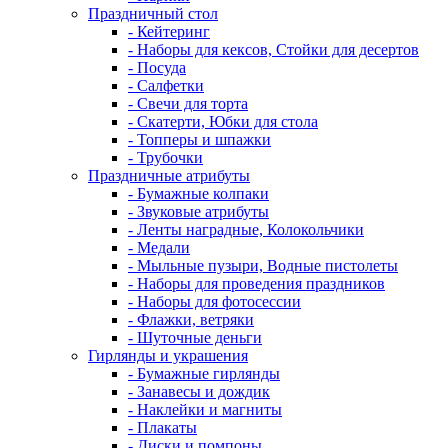
Праздничный стол
- Кейтеринг
- Наборы для кексов, Стойки для десертов
- Посуда
- Салфетки
- Свечи для торта
- Скатерти, Юбки для стола
- Топперы и шпажки
- Трубочки
Праздничные атрибуты
- Бумажные колпаки
- Звуковые атрибуты
- Ленты наградные, Колокольчики
- Медали
- Мыльные пузыри, Водные пистолеты
- Наборы для проведения праздников
- Наборы для фотосессии
- Флажки, ветряки
- Шуточные деньги
Гирлянды и украшения
- Бумажные гирлянды
- Занавесы и дождик
- Наклейки и магниты
- Плакаты
- Диски и помпоны