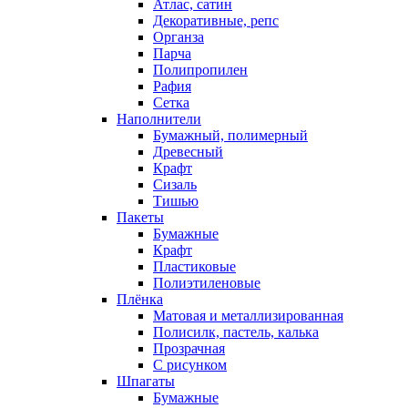
Атлас, сатин
Декоративные, репс
Органза
Парча
Полипропилен
Рафия
Сетка
Наполнители
Бумажный, полимерный
Древесный
Крафт
Сизаль
Тишью
Пакеты
Бумажные
Крафт
Пластиковые
Полиэтиленовые
Плёнка
Матовая и металлизированная
Полисилк, пастель, калька
Прозрачная
С рисунком
Шпагаты
Бумажные