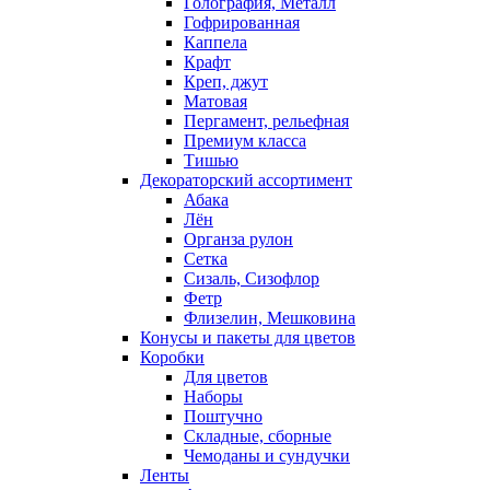
Голография, Металл
Гофрированная
Каппела
Крафт
Креп, джут
Матовая
Пергамент, рельефная
Премиум класса
Тишью
Декораторский ассортимент
Абака
Лён
Органза рулон
Сетка
Сизаль, Сизофлор
Фетр
Флизелин, Мешковина
Конусы и пакеты для цветов
Коробки
Для цветов
Наборы
Поштучно
Складные, сборные
Чемоданы и сундучки
Ленты