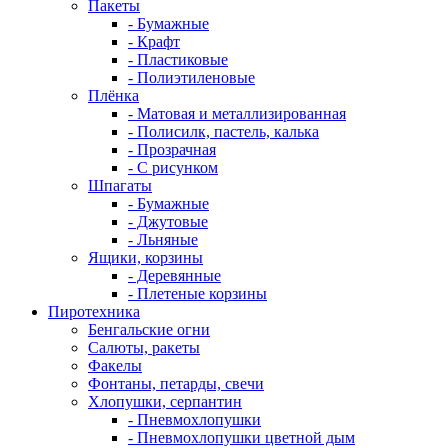
Пакеты
- Бумажные
- Крафт
- Пластиковые
- Полиэтиленовые
Плёнка
- Матовая и металлизированная
- Полисилк, пастель, калька
- Прозрачная
- С рисунком
Шпагаты
- Бумажные
- Джутовые
- Льняные
Ящики, корзины
- Деревянные
- Плетеные корзины
Пиротехника
Бенгальские огни
Салюты, ракеты
Факелы
Фонтаны, петарды, свечи
Хлопушки, серпантин
- Пневмохлопушки
- Пневмохлопушки цветной дым