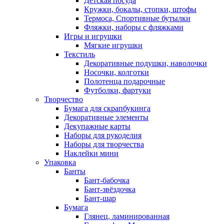
Детская посуда
Кружки, бокалы, стопки, штофы
Термоса, Спортивные бутылки
Фляжки, наборы с фляжками
Игры и игрушки
Мягкие игрушки
Текстиль
Декоративные подушки, наволочки
Носочки, колготки
Полотенца подарочные
Футболки, фартуки
Творчество
Бумага для скрапбукинга
Декоративные элементы
Декупажные карты
Наборы для рукоделия
Наборы для творчества
Наклейки мини
Упаковка
Банты
Бант-бабочка
Бант-звёздочка
Бант-шар
Бумага
Глянец, ламинированная