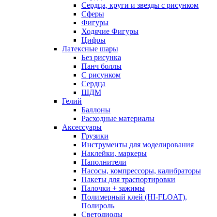
Сердца, круги и звезды с рисунком
Сферы
Фигуры
Ходячие Фигуры
Цифры
Латексные шары
Без рисунка
Панч боллы
С рисунком
Сердца
ШДМ
Гелий
Баллоны
Расходные материалы
Аксессуары
Грузики
Инструменты для моделирования
Наклейки, маркеры
Наполнители
Насосы, компрессоры, калибраторы
Пакеты для траспортировки
Палочки + зажимы
Полимерный клей (HI-FLOAT),
Полироль
Светодиоды