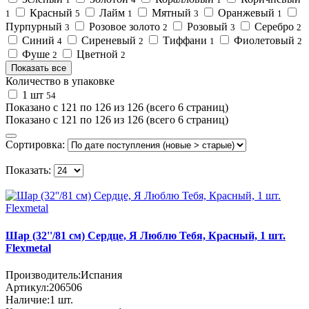
Красный
Лайм
Мятный
Оранжевый
1
5
1
3
1
Пурпурный
Розовое золото
Розовый
Серебро
3
2
3
2
Синий
Сиреневый
Тиффани
Фиолетовый
4
2
1
2
Фуше
Цветной
2
2
Показать все
Количество в упаковке
1 шт
54
Показано с 121 по 126 из 126 (всего 6 страниц)
Показано с 121 по 126 из 126 (всего 6 страниц)
Сортировка:
Показать:
Шар (32''/81 см) Сердце, Я Люблю Тебя, Красный, 1 шт.
Flexmetal
Производитель:
Испания
Артикул:
206506
Наличие:
1
шт.