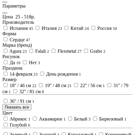
Параметры
Цена
25
-
518
р.
Производитель
Испания
Италия
Китай
Россия
45
23
24
34
Форма
Сердце
47
Марка (бренд)
Agura
Falali
Flexmetal
Grabo
23
2
27
2
Рисунок
Да
Нет
10
3
Праздник
14 февраля
День рождения
23
1
Размер
18'' / 46 см
19'' / 48 см
22'' / 56 см
31'' / 79
22
21
1
см
32'' / 81 см
1
8
36'' / 91 см
1
Показать все
Цвет
Абрикос
Аквамарин
Белый
Бирюзовый
1
1
5
1
Голубой
6
Зеленый
Золотой
Коралловый
Коричневый
1
4
1