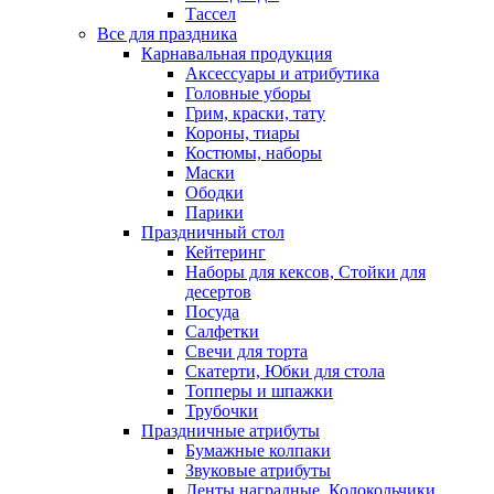
Тассел
Все для праздника
Карнавальная продукция
Аксессуары и атрибутика
Головные уборы
Грим, краски, тату
Короны, тиары
Костюмы, наборы
Маски
Ободки
Парики
Праздничный стол
Кейтеринг
Наборы для кексов, Стойки для
десертов
Посуда
Салфетки
Свечи для торта
Скатерти, Юбки для стола
Топперы и шпажки
Трубочки
Праздничные атрибуты
Бумажные колпаки
Звуковые атрибуты
Ленты наградные, Колокольчики