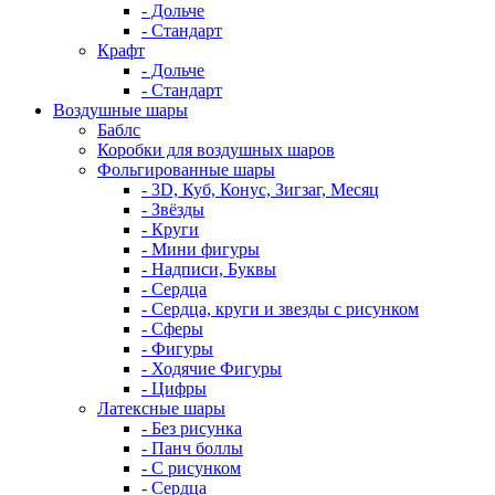
- Дольче
- Стандарт
Крафт
- Дольче
- Стандарт
Воздушные шары
Баблс
Коробки для воздушных шаров
Фольгированные шары
- 3D, Куб, Конус, Зигзаг, Месяц
- Звёзды
- Круги
- Мини фигуры
- Надписи, Буквы
- Сердца
- Сердца, круги и звезды с рисунком
- Сферы
- Фигуры
- Ходячие Фигуры
- Цифры
Латексные шары
- Без рисунка
- Панч боллы
- С рисунком
- Сердца