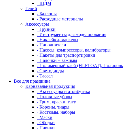
- ШДМ
Гелий
- Баллоны
- Расходные материалы
Аксессуары
- Грузики
- Инструменты для моделирования
- Наклейки, маркеры
- Наполнители
- Насосы, компрессоры, калибраторы
- Пакеты для траспортировки
- Палочки + зажимы
- Полимерный клей (HI-FLOAT), Полироль
- Светодиоды
- Тассел
Все для праздника
Карнавальная продукция
- Аксессуары и атрибутика
- Головные уборы
- Грим, краски, тату
- Короны, тиары
- Костюмы, наборы
- Маски
- Ободки
- Парики