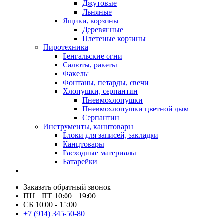
Джутовые
Льняные
Ящики, корзины
Деревянные
Плетеные корзины
Пиротехника
Бенгальские огни
Салюты, ракеты
Факелы
Фонтаны, петарды, свечи
Хлопушки, серпантин
Пневмохлопушки
Пневмохлопушки цветной дым
Серпантин
Инструменты, канцтовары
Блоки для записей, закладки
Канцтовары
Расходные материалы
Батарейки
Заказать обратный звонок
ПН - ПТ 10:00 - 19:00
СБ 10:00 - 15:00
+7 (914) 345-50-80