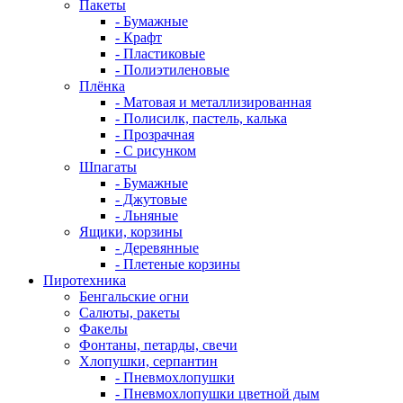
Пакеты
- Бумажные
- Крафт
- Пластиковые
- Полиэтиленовые
Плёнка
- Матовая и металлизированная
- Полисилк, пастель, калька
- Прозрачная
- С рисунком
Шпагаты
- Бумажные
- Джутовые
- Льняные
Ящики, корзины
- Деревянные
- Плетеные корзины
Пиротехника
Бенгальские огни
Салюты, ракеты
Факелы
Фонтаны, петарды, свечи
Хлопушки, серпантин
- Пневмохлопушки
- Пневмохлопушки цветной дым