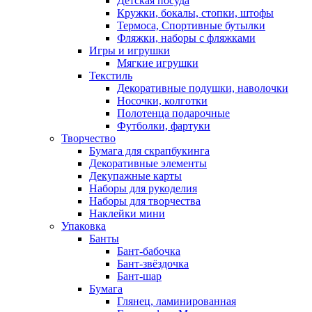
Детская посуда
Кружки, бокалы, стопки, штофы
Термоса, Спортивные бутылки
Фляжки, наборы с фляжками
Игры и игрушки
Мягкие игрушки
Текстиль
Декоративные подушки, наволочки
Носочки, колготки
Полотенца подарочные
Футболки, фартуки
Творчество
Бумага для скрапбукинга
Декоративные элементы
Декупажные карты
Наборы для рукоделия
Наборы для творчества
Наклейки мини
Упаковка
Банты
Бант-бабочка
Бант-звёздочка
Бант-шар
Бумага
Глянец, ламинированная