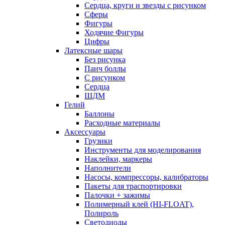
Сердца, круги и звезды с рисунком
Сферы
Фигуры
Ходячие Фигуры
Цифры
Латексные шары
Без рисунка
Панч боллы
С рисунком
Сердца
ШДМ
Гелий
Баллоны
Расходные материалы
Аксессуары
Грузики
Инструменты для моделирования
Наклейки, маркеры
Наполнители
Насосы, компрессоры, калибраторы
Пакеты для траспортировки
Палочки + зажимы
Полимерный клей (HI-FLOAT),
Полироль
Светодиоды