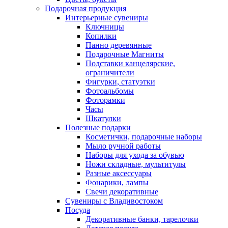
Подарочная продукция
Интерьерные сувениры
Ключницы
Копилки
Панно деревянные
Подарочные Магниты
Подставки канцелярские,
ограничители
Фигурки, статуэтки
Фотоальбомы
Фоторамки
Часы
Шкатулки
Полезные подарки
Косметички, подарочные наборы
Мыло ручной работы
Наборы для ухода за обувью
Ножи складные, мультитулы
Разные аксессуары
Фонарики, лампы
Свечи декоративные
Сувениры с Владивостоком
Посуда
Декоративные банки, тарелочки