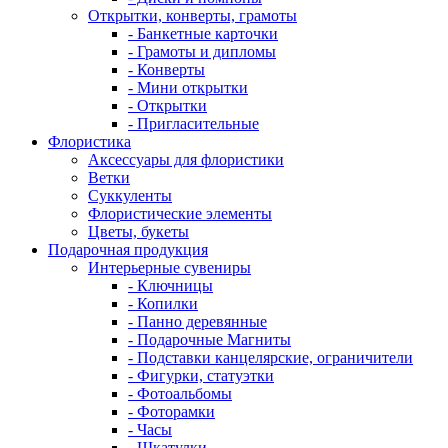
Открытки, конверты, грамоты
- Банкетные карточки
- Грамоты и дипломы
- Конверты
- Мини открытки
- Открытки
- Пригласительные
Флористика
Аксессуары для флористики
Ветки
Суккуленты
Флористические элементы
Цветы, букеты
Подарочная продукция
Интерьерные сувениры
- Ключницы
- Копилки
- Панно деревянные
- Подарочные Магниты
- Подставки канцелярские, ограничители
- Фигурки, статуэтки
- Фотоальбомы
- Фоторамки
- Часы
- Шкатулки