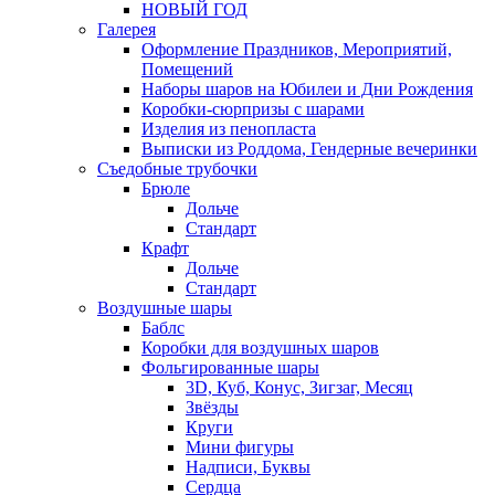
НОВЫЙ ГОД
Галерея
Оформление Праздников, Мероприятий,
Помещений
Наборы шаров на Юбилеи и Дни Рождения
Коробки-сюрпризы с шарами
Изделия из пенопласта
Выписки из Роддома, Гендерные вечеринки
Съедобные трубочки
Брюле
Дольче
Стандарт
Крафт
Дольче
Стандарт
Воздушные шары
Баблс
Коробки для воздушных шаров
Фольгированные шары
3D, Куб, Конус, Зигзаг, Месяц
Звёзды
Круги
Мини фигуры
Надписи, Буквы
Сердца