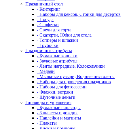
Праздничный стол
- Кейтеринг
- Наборы для кексов, Стойки для десертов
- Посуда
- Салфетки
- Свечи для торта
- Скатерти, Юбки для стола
- Топперы и шпажки
- Трубочки
Праздничные атрибуты
- Бумажные колпаки
- Звуковые атрибуты
- Ленты наградные, Колокольчики
- Медали
- Мыльные пузыри, Водные пистолеты
- Наборы для проведения праздников
- Наборы для фотосессии
- Флажки, ветряки
- Шуточные деньги
Гирлянды и украшения
- Бумажные гирлянды
- Занавесы и дождик
- Наклейки и магниты
- Плакаты
- Диски и помпоны