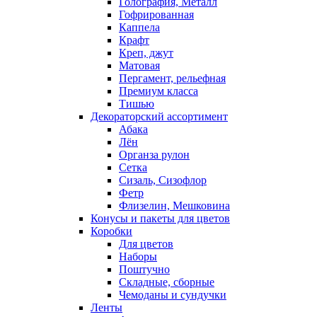
Голография, Металл
Гофрированная
Каппела
Крафт
Креп, джут
Матовая
Пергамент, рельефная
Премиум класса
Тишью
Декораторский ассортимент
Абака
Лён
Органза рулон
Сетка
Сизаль, Сизофлор
Фетр
Флизелин, Мешковина
Конусы и пакеты для цветов
Коробки
Для цветов
Наборы
Поштучно
Складные, сборные
Чемоданы и сундучки
Ленты