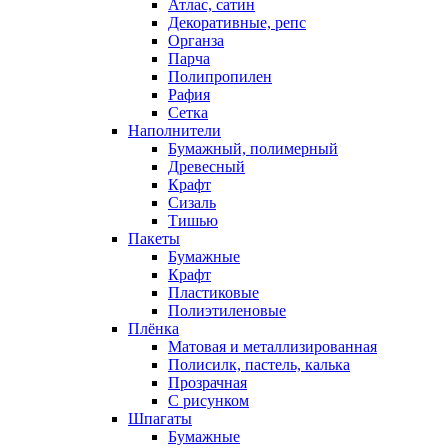
Атлас, сатин
Декоративные, репс
Органза
Парча
Полипропилен
Рафия
Сетка
Наполнители
Бумажный, полимерный
Древесный
Крафт
Сизаль
Тишью
Пакеты
Бумажные
Крафт
Пластиковые
Полиэтиленовые
Плёнка
Матовая и металлизированная
Полисилк, пастель, калька
Прозрачная
С рисунком
Шпагаты
Бумажные