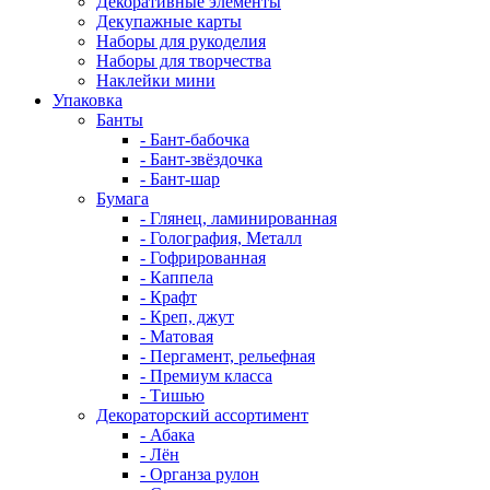
Декоративные элементы
Декупажные карты
Наборы для рукоделия
Наборы для творчества
Наклейки мини
Упаковка
Банты
- Бант-бабочка
- Бант-звёздочка
- Бант-шар
Бумага
- Глянец, ламинированная
- Голография, Металл
- Гофрированная
- Каппела
- Крафт
- Креп, джут
- Матовая
- Пергамент, рельефная
- Премиум класса
- Тишью
Декораторский ассортимент
- Абака
- Лён
- Органза рулон