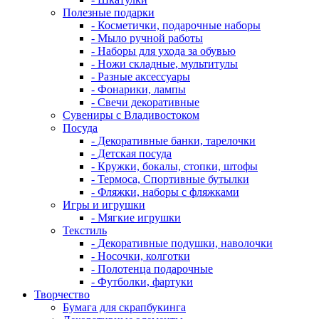
Полезные подарки
- Косметички, подарочные наборы
- Мыло ручной работы
- Наборы для ухода за обувью
- Ножи складные, мультитулы
- Разные аксессуары
- Фонарики, лампы
- Свечи декоративные
Сувениры с Владивостоком
Посуда
- Декоративные банки, тарелочки
- Детская посуда
- Кружки, бокалы, стопки, штофы
- Термоса, Спортивные бутылки
- Фляжки, наборы с фляжками
Игры и игрушки
- Мягкие игрушки
Текстиль
- Декоративные подушки, наволочки
- Носочки, колготки
- Полотенца подарочные
- Футболки, фартуки
Творчество
Бумага для скрапбукинга