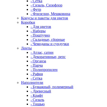
- Сетка
- Сизаль, Сизофлор
- Фетр
- Флизелин, Мешковина
Конусы и пакеты для цветов
Коробки
- Для цветов
- Наборы
- Поштучно
- Складные, сборные
- Чемоданы и сундучки
Ленты
- Атлас, сатин
- Декоративные, репс
- Органза
- Парча
- Полипропилен
- Рафия
- Сетка
Наполнители
- Бумажный, полимерный
- Древесный
- Крафт
- Сизаль
- Тишью