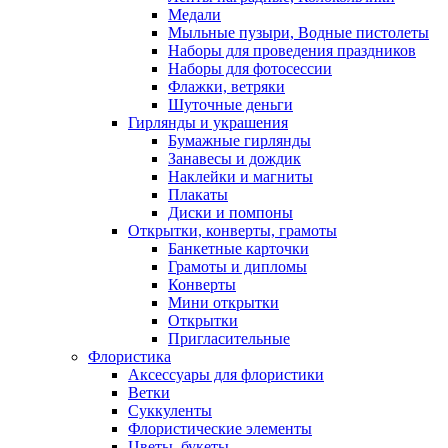
Медали
Мыльные пузыри, Водные пистолеты
Наборы для проведения праздников
Наборы для фотосессии
Флажки, ветряки
Шуточные деньги
Гирлянды и украшения
Бумажные гирлянды
Занавесы и дождик
Наклейки и магниты
Плакаты
Диски и помпоны
Открытки, конверты, грамоты
Банкетные карточки
Грамоты и дипломы
Конверты
Мини открытки
Открытки
Пригласительные
Флористика
Аксессуары для флористики
Ветки
Суккуленты
Флористические элементы
Цветы, букеты