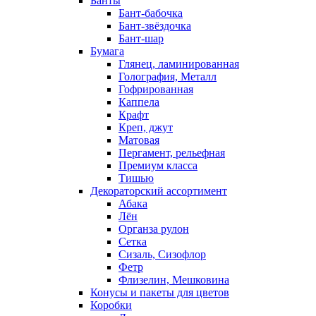
Банты
Бант-бабочка
Бант-звёздочка
Бант-шар
Бумага
Глянец, ламинированная
Голография, Металл
Гофрированная
Каппела
Крафт
Креп, джут
Матовая
Пергамент, рельефная
Премиум класса
Тишью
Декораторский ассортимент
Абака
Лён
Органза рулон
Сетка
Сизаль, Сизофлор
Фетр
Флизелин, Мешковина
Конусы и пакеты для цветов
Коробки