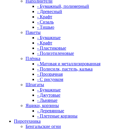
Наполнители
- Бумажный, полимерный
- Древесный
- Крафт
- Сизаль
- Тишью
Пакеты
- Бумажные
- Крафт
- Пластиковые
- Полиэтиленовые
Плёнка
- Матовая и металлизированная
- Полисилк, пастель, калька
- Прозрачная
- С рисунком
Шпагаты
- Бумажные
- Джутовые
- Льняные
Ящики, корзины
- Деревянные
- Плетеные корзины
Пиротехника
Бенгальские огни