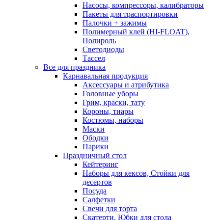
Насосы, компрессоры, калибраторы
Пакеты для траспортировки
Палочки + зажимы
Полимерный клей (HI-FLOAT),
Полироль
Светодиоды
Тассел
Все для праздника
Карнавальная продукция
Аксессуары и атрибутика
Головные уборы
Грим, краски, тату
Короны, тиары
Костюмы, наборы
Маски
Ободки
Парики
Праздничный стол
Кейтеринг
Наборы для кексов, Стойки для
десертов
Посуда
Салфетки
Свечи для торта
Скатерти, Юбки для стола