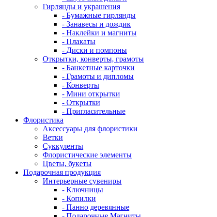
Гирлянды и украшения
- Бумажные гирлянды
- Занавесы и дождик
- Наклейки и магниты
- Плакаты
- Диски и помпоны
Открытки, конверты, грамоты
- Банкетные карточки
- Грамоты и дипломы
- Конверты
- Мини открытки
- Открытки
- Пригласительные
Флористика
Аксессуары для флористики
Ветки
Суккуленты
Флористические элементы
Цветы, букеты
Подарочная продукция
Интерьерные сувениры
- Ключницы
- Копилки
- Панно деревянные
- Подарочные Магниты