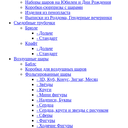
Наборы шаров на Юбилеи и Дни Рождения
Коробки-сюрпризы с шарами
Изделия из пенопласта
Выписки из Роддома, Гендерные вечеринки
Съедобные трубочки
Брюле
- Дольче
- Стандарт
Крафт
- Дольче
- Стандарт
Воздушные шары
Баблс
Коробки для воздушных шаров
Фольгированные шары
- 3D, Куб, Конус, Зигзаг, Месяц
- Звёзды
- Круги
- Мини фигуры
- Надписи, Буквы
- Сердца
- Сердца, круги и звезды с рисунком
- Сферы
- Фигуры
- Ходячие Фигуры