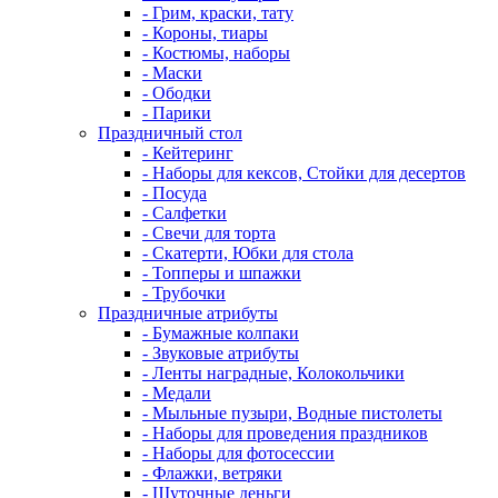
- Грим, краски, тату
- Короны, тиары
- Костюмы, наборы
- Маски
- Ободки
- Парики
Праздничный стол
- Кейтеринг
- Наборы для кексов, Стойки для десертов
- Посуда
- Салфетки
- Свечи для торта
- Скатерти, Юбки для стола
- Топперы и шпажки
- Трубочки
Праздничные атрибуты
- Бумажные колпаки
- Звуковые атрибуты
- Ленты наградные, Колокольчики
- Медали
- Мыльные пузыри, Водные пистолеты
- Наборы для проведения праздников
- Наборы для фотосессии
- Флажки, ветряки
- Шуточные деньги