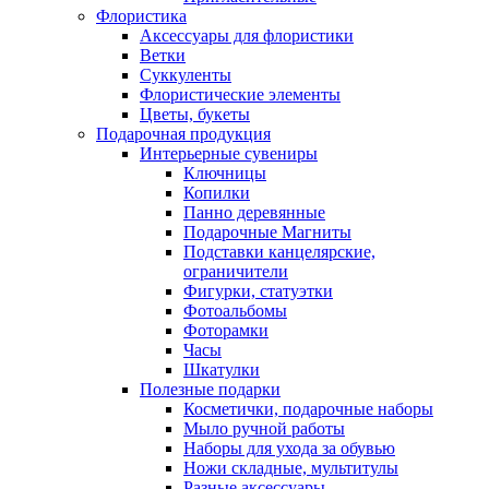
Флористика
Аксессуары для флористики
Ветки
Суккуленты
Флористические элементы
Цветы, букеты
Подарочная продукция
Интерьерные сувениры
Ключницы
Копилки
Панно деревянные
Подарочные Магниты
Подставки канцелярские,
ограничители
Фигурки, статуэтки
Фотоальбомы
Фоторамки
Часы
Шкатулки
Полезные подарки
Косметички, подарочные наборы
Мыло ручной работы
Наборы для ухода за обувью
Ножи складные, мультитулы
Разные аксессуары