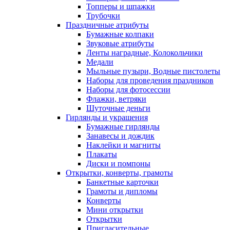
Топперы и шпажки
Трубочки
Праздничные атрибуты
Бумажные колпаки
Звуковые атрибуты
Ленты наградные, Колокольчики
Медали
Мыльные пузыри, Водные пистолеты
Наборы для проведения праздников
Наборы для фотосессии
Флажки, ветряки
Шуточные деньги
Гирлянды и украшения
Бумажные гирлянды
Занавесы и дождик
Наклейки и магниты
Плакаты
Диски и помпоны
Открытки, конверты, грамоты
Банкетные карточки
Грамоты и дипломы
Конверты
Мини открытки
Открытки
Пригласительные