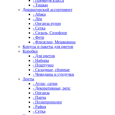
- Премиум класса
- Тишью
Декораторский ассортимент
- Абака
- Лён
- Органза рулон
- Сетка
- Сизаль, Сизофлор
- Фетр
- Флизелин, Мешковина
Конусы и пакеты для цветов
Коробки
- Для цветов
- Наборы
- Поштучно
- Складные, сборные
- Чемоданы и сундучки
Ленты
- Атлас, сатин
- Декоративные, репс
- Органза
- Парча
- Полипропилен
- Рафия
- Сетка