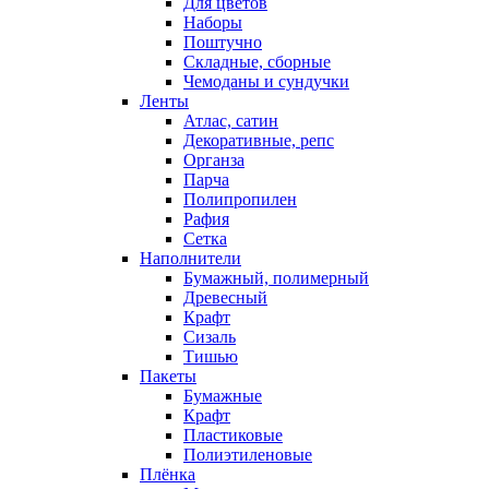
Для цветов
Наборы
Поштучно
Складные, сборные
Чемоданы и сундучки
Ленты
Атлас, сатин
Декоративные, репс
Органза
Парча
Полипропилен
Рафия
Сетка
Наполнители
Бумажный, полимерный
Древесный
Крафт
Сизаль
Тишью
Пакеты
Бумажные
Крафт
Пластиковые
Полиэтиленовые
Плёнка