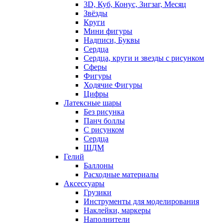
3D, Куб, Конус, Зигзаг, Месяц
Звёзды
Круги
Мини фигуры
Надписи, Буквы
Сердца
Сердца, круги и звезды с рисунком
Сферы
Фигуры
Ходячие Фигуры
Цифры
Латексные шары
Без рисунка
Панч боллы
С рисунком
Сердца
ШДМ
Гелий
Баллоны
Расходные материалы
Аксессуары
Грузики
Инструменты для моделирования
Наклейки, маркеры
Наполнители