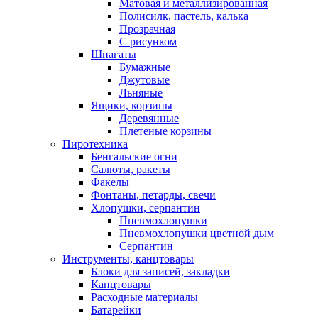
Матовая и металлизированная
Полисилк, пастель, калька
Прозрачная
С рисунком
Шпагаты
Бумажные
Джутовые
Льняные
Ящики, корзины
Деревянные
Плетеные корзины
Пиротехника
Бенгальские огни
Салюты, ракеты
Факелы
Фонтаны, петарды, свечи
Хлопушки, серпантин
Пневмохлопушки
Пневмохлопушки цветной дым
Серпантин
Инструменты, канцтовары
Блоки для записей, закладки
Канцтовары
Расходные материалы
Батарейки