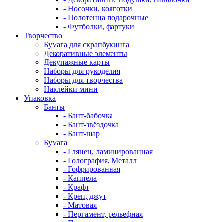
- Носочки, колготки
- Полотенца подарочные
- Футболки, фартуки
Творчество
Бумага для скрапбукинга
Декоративные элементы
Декупажные карты
Наборы для рукоделия
Наборы для творчества
Наклейки мини
Упаковка
Банты
- Бант-бабочка
- Бант-звёздочка
- Бант-шар
Бумага
- Глянец, ламинированная
- Голография, Металл
- Гофрированная
- Каппела
- Крафт
- Креп, джут
- Матовая
- Пергамент, рельефная