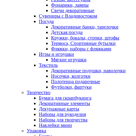
Фонарики, лампы
Свечи декоративные
Сувениры с Владивостоком
Посуда
Декоративные банки, тарелочки
Детская посуда
Кружки, бокалы, стопки, штофы
Термоса, Спортивные бутылки
Фляжки, наборы с фляжками
Игры и игрушки
Мягкие игрушки
Текстиль
Декоративные подушки, наволочки
Носочки, колготки
Полотенца подарочные
Футболки, фартуки
Творчество
Бумага для скрапбукинга
Декоративные элементы
Декупажные карты
Наборы для рукоделия
Наборы для творчества
Наклейки мини
Упаковка