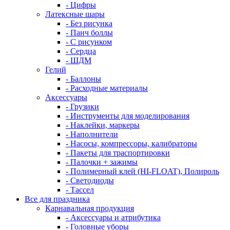
- Цифры
Латексные шары
- Без рисунка
- Панч боллы
- С рисунком
- Сердца
- ШДМ
Гелий
- Баллоны
- Расходные материалы
Аксессуары
- Грузики
- Инструменты для моделирования
- Наклейки, маркеры
- Наполнители
- Насосы, компрессоры, калибраторы
- Пакеты для траспортировки
- Палочки + зажимы
- Полимерный клей (HI-FLOAT), Полироль
- Светодиоды
- Тассел
Все для праздника
Карнавальная продукция
- Аксессуары и атрибутика
- Головные уборы