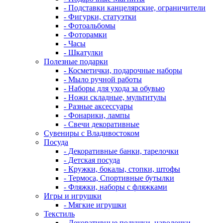
- Подставки канцелярские, ограничители
- Фигурки, статуэтки
- Фотоальбомы
- Фоторамки
- Часы
- Шкатулки
Полезные подарки
- Косметички, подарочные наборы
- Мыло ручной работы
- Наборы для ухода за обувью
- Ножи складные, мультитулы
- Разные аксессуары
- Фонарики, лампы
- Свечи декоративные
Сувениры с Владивостоком
Посуда
- Декоративные банки, тарелочки
- Детская посуда
- Кружки, бокалы, стопки, штофы
- Термоса, Спортивные бутылки
- Фляжки, наборы с фляжками
Игры и игрушки
- Мягкие игрушки
Текстиль
- Декоративные подушки, наволочки