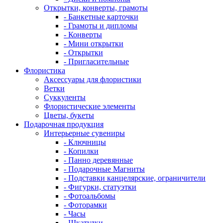
Открытки, конверты, грамоты
- Банкетные карточки
- Грамоты и дипломы
- Конверты
- Мини открытки
- Открытки
- Пригласительные
Флористика
Аксессуары для флористики
Ветки
Суккуленты
Флористические элементы
Цветы, букеты
Подарочная продукция
Интерьерные сувениры
- Ключницы
- Копилки
- Панно деревянные
- Подарочные Магниты
- Подставки канцелярские, ограничители
- Фигурки, статуэтки
- Фотоальбомы
- Фоторамки
- Часы
- Шкатулки