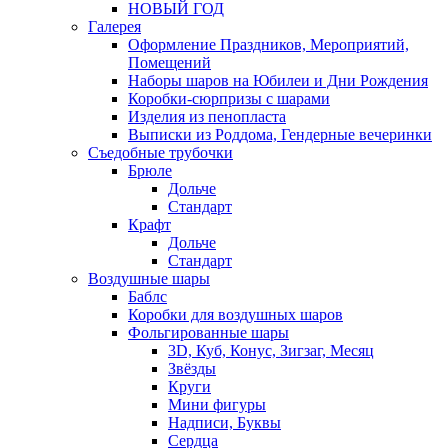
НОВЫЙ ГОД
Галерея
Оформление Праздников, Мероприятий,
Помещений
Наборы шаров на Юбилеи и Дни Рождения
Коробки-сюрпризы с шарами
Изделия из пенопласта
Выписки из Роддома, Гендерные вечеринки
Съедобные трубочки
Брюле
Дольче
Стандарт
Крафт
Дольче
Стандарт
Воздушные шары
Баблс
Коробки для воздушных шаров
Фольгированные шары
3D, Куб, Конус, Зигзаг, Месяц
Звёзды
Круги
Мини фигуры
Надписи, Буквы
Сердца