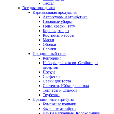
Тассел
Все для праздника
Карнавальная продукция
Аксессуары и атрибутика
Головные уборы
Грим, краски, тату
Короны, тиары
Костюмы, наборы
Маски
Ободки
Парики
Праздничный стол
Кейтеринг
Наборы для кексов, Стойки для
десертов
Посуда
Салфетки
Свечи для торта
Скатерти, Юбки для стола
Топперы и шпажки
Трубочки
Праздничные атрибуты
Бумажные колпаки
Звуковые атрибуты
Ленты наградные, Колокольчики