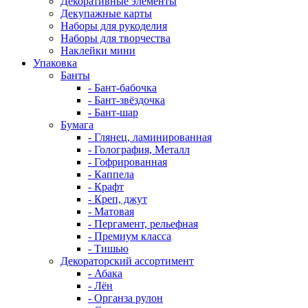
Декоративные элементы
Декупажные карты
Наборы для рукоделия
Наборы для творчества
Наклейки мини
Упаковка
Банты
- Бант-бабочка
- Бант-звёздочка
- Бант-шар
Бумага
- Глянец, ламинированная
- Голография, Металл
- Гофрированная
- Каппела
- Крафт
- Креп, джут
- Матовая
- Пергамент, рельефная
- Премиум класса
- Тишью
Декораторский ассортимент
- Абака
- Лён
- Органза рулон