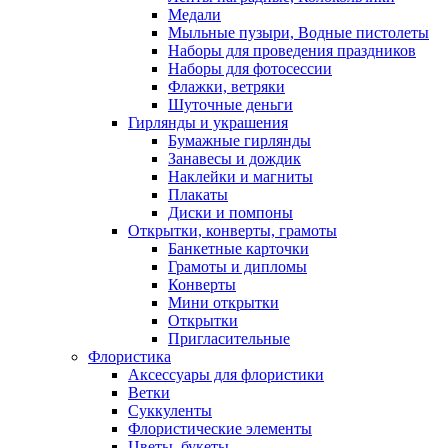
Медали
Мыльные пузыри, Водные пистолеты
Наборы для проведения праздников
Наборы для фотосессии
Флажки, ветряки
Шуточные деньги
Гирлянды и украшения
Бумажные гирлянды
Занавесы и дождик
Наклейки и магниты
Плакаты
Диски и помпоны
Открытки, конверты, грамоты
Банкетные карточки
Грамоты и дипломы
Конверты
Мини открытки
Открытки
Пригласительные
Флористика
Аксессуары для флористики
Ветки
Суккуленты
Флористические элементы
Цветы, букеты