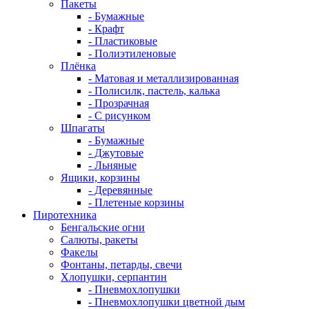
Пакеты
- Бумажные
- Крафт
- Пластиковые
- Полиэтиленовые
Плёнка
- Матовая и металлизированная
- Полисилк, пастель, калька
- Прозрачная
- С рисунком
Шпагаты
- Бумажные
- Джутовые
- Льняные
Ящики, корзины
- Деревянные
- Плетеные корзины
Пиротехника
Бенгальские огни
Салюты, ракеты
Факелы
Фонтаны, петарды, свечи
Хлопушки, серпантин
- Пневмохлопушки
- Пневмохлопушки цветной дым