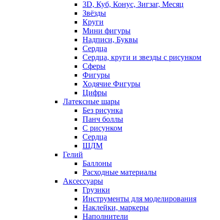
3D, Куб, Конус, Зигзаг, Месяц
Звёзды
Круги
Мини фигуры
Надписи, Буквы
Сердца
Сердца, круги и звезды с рисунком
Сферы
Фигуры
Ходячие Фигуры
Цифры
Латексные шары
Без рисунка
Панч боллы
С рисунком
Сердца
ШДМ
Гелий
Баллоны
Расходные материалы
Аксессуары
Грузики
Инструменты для моделирования
Наклейки, маркеры
Наполнители