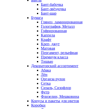
Банты
Бант-бабочка
Бант-звёздочка
Бант-шар
Бумага
Глянец, ламинированная
Голография, Металл
Гофрированная
Каппела
Крафт
Креп, джут
Матовая
Пергамент, рельефная
Премиум класса
Тишью
Декораторский ассортимент
Абака
Лён
Органза рулон
Сетка
Сизаль, Сизофлор
Фетр
Флизелин, Мешковина
Конусы и пакеты для цветов
Коробки