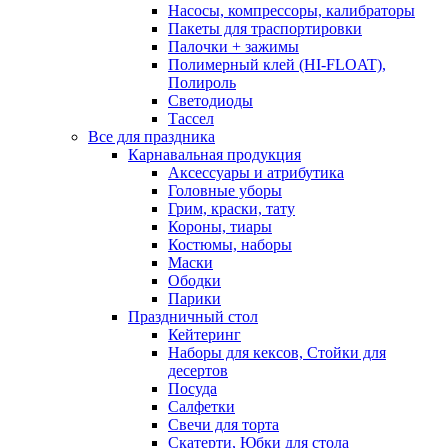
Насосы, компрессоры, калибраторы
Пакеты для траспортировки
Палочки + зажимы
Полимерный клей (HI-FLOAT),
Полироль
Светодиоды
Тассел
Все для праздника
Карнавальная продукция
Аксессуары и атрибутика
Головные уборы
Грим, краски, тату
Короны, тиары
Костюмы, наборы
Маски
Ободки
Парики
Праздничный стол
Кейтеринг
Наборы для кексов, Стойки для
десертов
Посуда
Салфетки
Свечи для торта
Скатерти, Юбки для стола