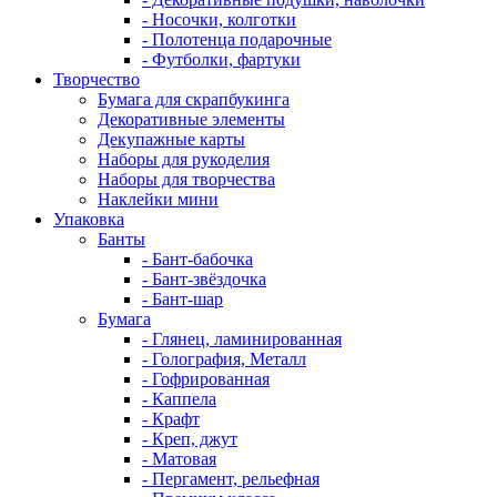
- Носочки, колготки
- Полотенца подарочные
- Футболки, фартуки
Творчество
Бумага для скрапбукинга
Декоративные элементы
Декупажные карты
Наборы для рукоделия
Наборы для творчества
Наклейки мини
Упаковка
Банты
- Бант-бабочка
- Бант-звёздочка
- Бант-шар
Бумага
- Глянец, ламинированная
- Голография, Металл
- Гофрированная
- Каппела
- Крафт
- Креп, джут
- Матовая
- Пергамент, рельефная