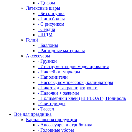
- Цифры
Латексные шары
- Без рисунка
- Панч боллы
- С рисунком
- Сердца
- ШДМ
Гелий
- Баллоны
- Расходные материалы
Аксессуары
- Грузики
- Инструменты для моделирования
- Наклейки, маркеры
- Наполнители
- Насосы, компрессоры, калибраторы
- Пакеты для траспортировки
- Палочки + зажимы
- Полимерный клей (HI-FLOAT), Полироль
- Светодиоды
- Тассел
Все для праздника
Карнавальная продукция
- Аксессуары и атрибутика
- Головные уборы