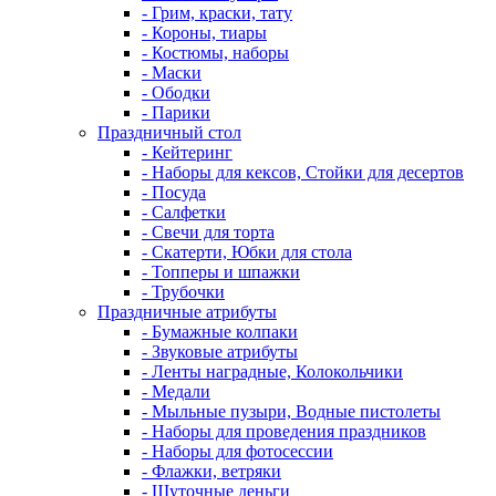
- Грим, краски, тату
- Короны, тиары
- Костюмы, наборы
- Маски
- Ободки
- Парики
Праздничный стол
- Кейтеринг
- Наборы для кексов, Стойки для десертов
- Посуда
- Салфетки
- Свечи для торта
- Скатерти, Юбки для стола
- Топперы и шпажки
- Трубочки
Праздничные атрибуты
- Бумажные колпаки
- Звуковые атрибуты
- Ленты наградные, Колокольчики
- Медали
- Мыльные пузыри, Водные пистолеты
- Наборы для проведения праздников
- Наборы для фотосессии
- Флажки, ветряки
- Шуточные деньги