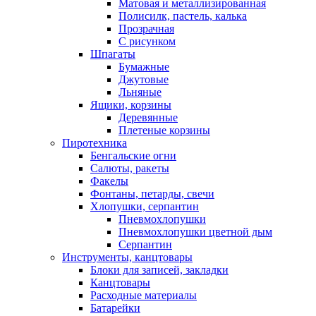
Матовая и металлизированная
Полисилк, пастель, калька
Прозрачная
С рисунком
Шпагаты
Бумажные
Джутовые
Льняные
Ящики, корзины
Деревянные
Плетеные корзины
Пиротехника
Бенгальские огни
Салюты, ракеты
Факелы
Фонтаны, петарды, свечи
Хлопушки, серпантин
Пневмохлопушки
Пневмохлопушки цветной дым
Серпантин
Инструменты, канцтовары
Блоки для записей, закладки
Канцтовары
Расходные материалы
Батарейки