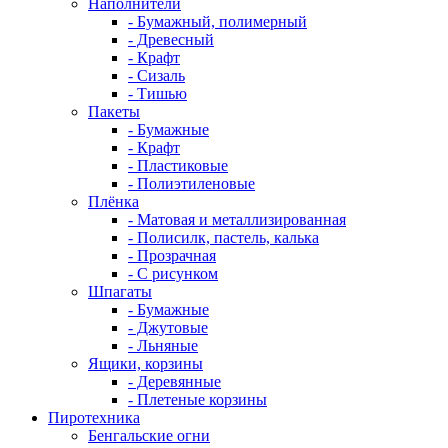
Наполнители
- Бумажный, полимерный
- Древесный
- Крафт
- Сизаль
- Тишью
Пакеты
- Бумажные
- Крафт
- Пластиковые
- Полиэтиленовые
Плёнка
- Матовая и металлизированная
- Полисилк, пастель, калька
- Прозрачная
- С рисунком
Шпагаты
- Бумажные
- Джутовые
- Льняные
Ящики, корзины
- Деревянные
- Плетеные корзины
Пиротехника
Бенгальские огни