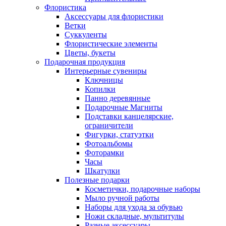
Флористика
Аксессуары для флористики
Ветки
Суккуленты
Флористические элементы
Цветы, букеты
Подарочная продукция
Интерьерные сувениры
Ключницы
Копилки
Панно деревянные
Подарочные Магниты
Подставки канцелярские,
ограничители
Фигурки, статуэтки
Фотоальбомы
Фоторамки
Часы
Шкатулки
Полезные подарки
Косметички, подарочные наборы
Мыло ручной работы
Наборы для ухода за обувью
Ножи складные, мультитулы
Разные аксессуары