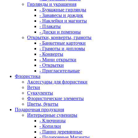
Гирлянды и украшения
- Бумажные гирлянды
- Занавесы и дождик
- Наклейки и магниты
- Плакаты
- Диски и помпоны
Открытки, конверты, грамоты
- Банкетные карточки
- Грамоты и дипломы
- Конверты
- Мини открытки
- Открытки
- Пригласительные
Флористика
Аксессуары для флористики
Ветки
Суккуленты
Флористические элементы
Цветы, букеты
Подарочная продукция
Интерьерные сувениры
- Ключницы
- Копилки
- Панно деревянные
- Подарочные Магниты