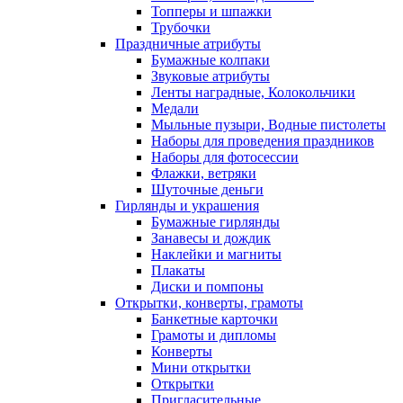
Топперы и шпажки
Трубочки
Праздничные атрибуты
Бумажные колпаки
Звуковые атрибуты
Ленты наградные, Колокольчики
Медали
Мыльные пузыри, Водные пистолеты
Наборы для проведения праздников
Наборы для фотосессии
Флажки, ветряки
Шуточные деньги
Гирлянды и украшения
Бумажные гирлянды
Занавесы и дождик
Наклейки и магниты
Плакаты
Диски и помпоны
Открытки, конверты, грамоты
Банкетные карточки
Грамоты и дипломы
Конверты
Мини открытки
Открытки
Пригласительные