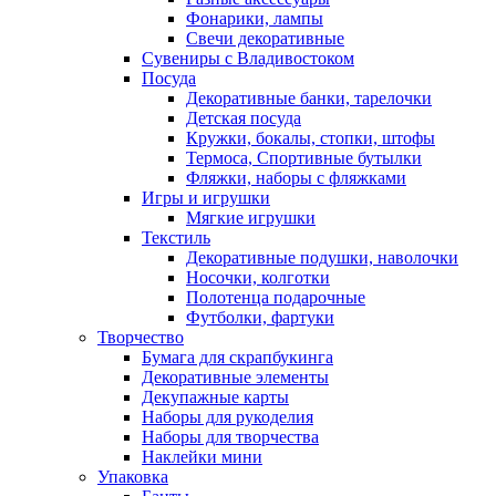
Фонарики, лампы
Свечи декоративные
Сувениры с Владивостоком
Посуда
Декоративные банки, тарелочки
Детская посуда
Кружки, бокалы, стопки, штофы
Термоса, Спортивные бутылки
Фляжки, наборы с фляжками
Игры и игрушки
Мягкие игрушки
Текстиль
Декоративные подушки, наволочки
Носочки, колготки
Полотенца подарочные
Футболки, фартуки
Творчество
Бумага для скрапбукинга
Декоративные элементы
Декупажные карты
Наборы для рукоделия
Наборы для творчества
Наклейки мини
Упаковка