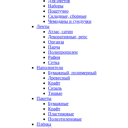
Для цветов
Наборы
Поштучно
Складные, сборные
Чемоданы и сундучки
Ленты
Атлас, сатин
Декоративные, репс
Органза
Парча
Полипропилен
Рафия
Сетка
Наполнители
Бумажный, полимерный
Древесный
Крафт
Сизаль
Тишью
Пакеты
Бумажные
Крафт
Пластиковые
Полиэтиленовые
Плёнка