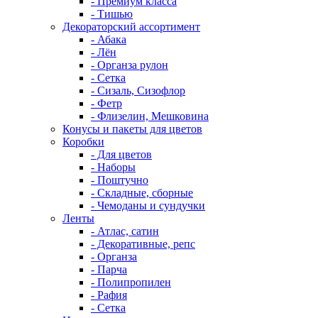
- Премиум класса
- Тишью
Декораторский ассортимент
- Абака
- Лён
- Органза рулон
- Сетка
- Сизаль, Сизофлор
- Фетр
- Флизелин, Мешковина
Конусы и пакеты для цветов
Коробки
- Для цветов
- Наборы
- Поштучно
- Складные, сборные
- Чемоданы и сундучки
Ленты
- Атлас, сатин
- Декоративные, репс
- Органза
- Парча
- Полипропилен
- Рафия
- Сетка