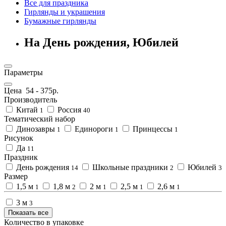
Все для праздника
Гирлянды и украшения
Бумажные гирлянды
На День рождения, Юбилей
Параметры
Цена
54
-
375
р.
Производитель
Китай
Россия
1
40
Тематический набор
Динозавры
Единороги
Принцессы
1
1
1
Рисунок
Да
11
Праздник
День рождения
Школьные праздники
Юбилей
14
2
3
Размер
1,5 м
1,8 м
2 м
2,5 м
2,6 м
1
2
1
1
1
3 м
3
Показать все
Количество в упаковке