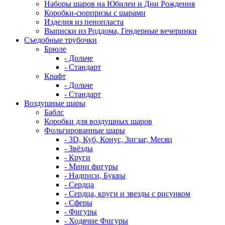
Наборы шаров на Юбилеи и Дни Рождения
Коробки-сюрпризы с шарами
Изделия из пенопласта
Выписки из Роддома, Гендерные вечеринки
Съедобные трубочки
Брюле
- Дольче
- Стандарт
Крафт
- Дольче
- Стандарт
Воздушные шары
Баблс
Коробки для воздушных шаров
Фольгированные шары
- 3D, Куб, Конус, Зигзаг, Месяц
- Звёзды
- Круги
- Мини фигуры
- Надписи, Буквы
- Сердца
- Сердца, круги и звезды с рисунком
- Сферы
- Фигуры
- Ходячие Фигуры