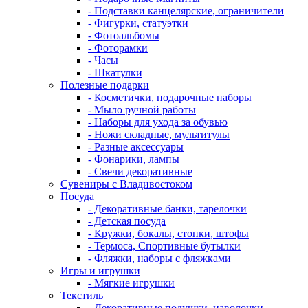
- Подставки канцелярские, ограничители
- Фигурки, статуэтки
- Фотоальбомы
- Фоторамки
- Часы
- Шкатулки
Полезные подарки
- Косметички, подарочные наборы
- Мыло ручной работы
- Наборы для ухода за обувью
- Ножи складные, мультитулы
- Разные аксессуары
- Фонарики, лампы
- Свечи декоративные
Сувениры с Владивостоком
Посуда
- Декоративные банки, тарелочки
- Детская посуда
- Кружки, бокалы, стопки, штофы
- Термоса, Спортивные бутылки
- Фляжки, наборы с фляжками
Игры и игрушки
- Мягкие игрушки
Текстиль
- Декоративные подушки, наволочки