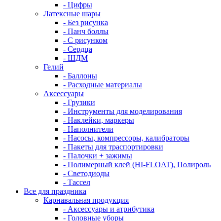
- Цифры
Латексные шары
- Без рисунка
- Панч боллы
- С рисунком
- Сердца
- ШДМ
Гелий
- Баллоны
- Расходные материалы
Аксессуары
- Грузики
- Инструменты для моделирования
- Наклейки, маркеры
- Наполнители
- Насосы, компрессоры, калибраторы
- Пакеты для траспортировки
- Палочки + зажимы
- Полимерный клей (HI-FLOAT), Полироль
- Светодиоды
- Тассел
Все для праздника
Карнавальная продукция
- Аксессуары и атрибутика
- Головные уборы