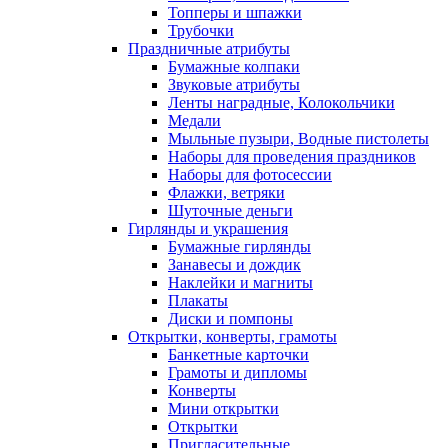
Топперы и шпажки
Трубочки
Праздничные атрибуты
Бумажные колпаки
Звуковые атрибуты
Ленты наградные, Колокольчики
Медали
Мыльные пузыри, Водные пистолеты
Наборы для проведения праздников
Наборы для фотосессии
Флажки, ветряки
Шуточные деньги
Гирлянды и украшения
Бумажные гирлянды
Занавесы и дождик
Наклейки и магниты
Плакаты
Диски и помпоны
Открытки, конверты, грамоты
Банкетные карточки
Грамоты и дипломы
Конверты
Мини открытки
Открытки
Пригласительные