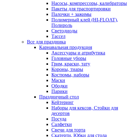
Насосы, компрессоры, калибраторы
Пакеты для траспортировки
Палочки + зажимы
Полимерный клей (HI-FLOAT),
Полироль
Светодиоды
Тассел
Все для праздника
Карнавальная продукция
Аксессуары и атрибутика
Головные уборы
Грим, краски, тату
Короны, тиары
Костюмы, наборы
Маски
Ободки
Парики
Праздничный стол
Кейтеринг
Наборы для кексов, Стойки для
десертов
Посуда
Салфетки
Свечи для торта
Скатерти, Юбки для стола