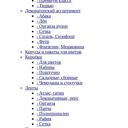
- Премиум класса
- Тишью
Декораторский ассортимент
- Абака
- Лён
- Органза рулон
- Сетка
- Сизаль, Сизофлор
- Фетр
- Флизелин, Мешковина
Конусы и пакеты для цветов
Коробки
- Для цветов
- Наборы
- Поштучно
- Складные, сборные
- Чемоданы и сундучки
Ленты
- Атлас, сатин
- Декоративные, репс
- Органза
- Парча
- Полипропилен
- Рафия
- Сетка