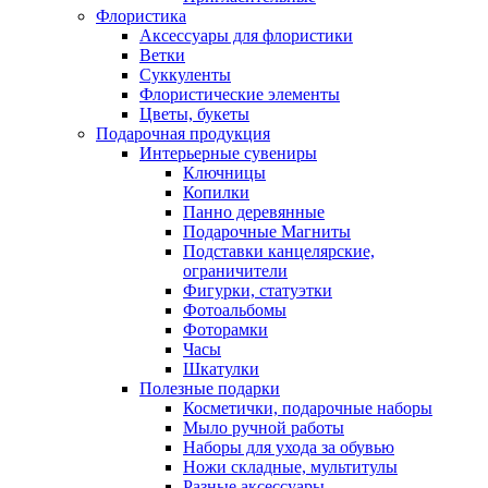
Флористика
Аксессуары для флористики
Ветки
Суккуленты
Флористические элементы
Цветы, букеты
Подарочная продукция
Интерьерные сувениры
Ключницы
Копилки
Панно деревянные
Подарочные Магниты
Подставки канцелярские,
ограничители
Фигурки, статуэтки
Фотоальбомы
Фоторамки
Часы
Шкатулки
Полезные подарки
Косметички, подарочные наборы
Мыло ручной работы
Наборы для ухода за обувью
Ножи складные, мультитулы
Разные аксессуары