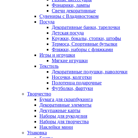
Фонарики, лампы
Свечи декоративные
Сувениры с Владивостоком
Посуда
Декоративные банки, тарелочки
Детская посуда
Кружки, бокалы, стопки, штофы
Термоса, Спортивные бутылки
Фляжки, наборы с фляжками
Игры и игрушки
Мягкие игрушки
Текстиль
Декоративные подушки, наволочки
Носочки, колготки
Полотенца подарочные
Футболки, фартуки
Творчество
Бумага для скрапбукинга
Декоративные элементы
Декупажные карты
Наборы для рукоделия
Наборы для творчества
Наклейки мини
Упаковка