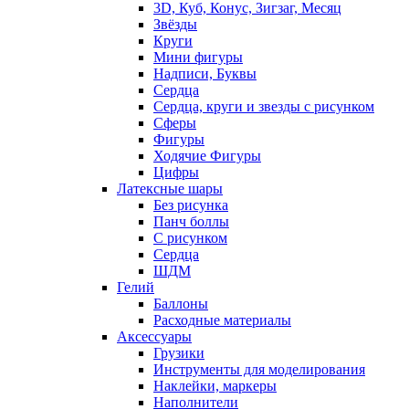
3D, Куб, Конус, Зигзаг, Месяц
Звёзды
Круги
Мини фигуры
Надписи, Буквы
Сердца
Сердца, круги и звезды с рисунком
Сферы
Фигуры
Ходячие Фигуры
Цифры
Латексные шары
Без рисунка
Панч боллы
С рисунком
Сердца
ШДМ
Гелий
Баллоны
Расходные материалы
Аксессуары
Грузики
Инструменты для моделирования
Наклейки, маркеры
Наполнители