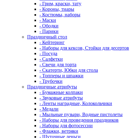
- Грим, краски, тату
- Короны, тиары
- Костюмы, наборы
- Маски
- Ободки
- Парики
Праздничный стол
- Кейтеринг
- Наборы для кексов, Стойки для десертов
- Посуда
- Салфетки
- Свечи для торта
- Скатерти, Юбки для стола
- Топперы и шпажки
- Трубочки
Праздничные атрибуты
- Бумажные колпаки
- Звуковые атрибуты
- Ленты наградные, Колокольчики
- Медали
- Мыльные пузыри, Водные пистолеты
- Наборы для проведения праздников
- Наборы для фотосессии
- Флажки, ветряки
- Шуточные деньги