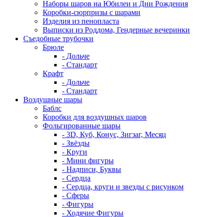
Наборы шаров на Юбилеи и Дни Рождения
Коробки-сюрпризы с шарами
Изделия из пенопласта
Выписки из Роддома, Гендерные вечеринки
Съедобные трубочки
Брюле
- Дольче
- Стандарт
Крафт
- Дольче
- Стандарт
Воздушные шары
Баблс
Коробки для воздушных шаров
Фольгированные шары
- 3D, Куб, Конус, Зигзаг, Месяц
- Звёзды
- Круги
- Мини фигуры
- Надписи, Буквы
- Сердца
- Сердца, круги и звезды с рисунком
- Сферы
- Фигуры
- Ходячие Фигуры