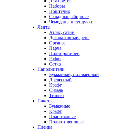
Для цветов
Наборы
Поштучно
Складные, сборные
Чемоданы и сундучки
Ленты
Атлас, сатин
Декоративные, репс
Органза
Парча
Полипропилен
Рафия
Сетка
Наполнители
Бумажный, полимерный
Древесный
Крафт
Сизаль
Тишью
Пакеты
Бумажные
Крафт
Пластиковые
Полиэтиленовые
Плёнка