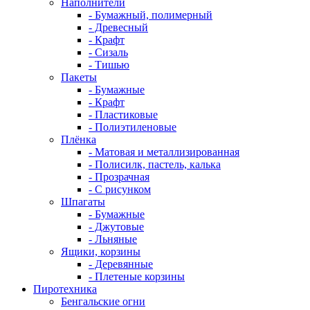
Наполнители
- Бумажный, полимерный
- Древесный
- Крафт
- Сизаль
- Тишью
Пакеты
- Бумажные
- Крафт
- Пластиковые
- Полиэтиленовые
Плёнка
- Матовая и металлизированная
- Полисилк, пастель, калька
- Прозрачная
- С рисунком
Шпагаты
- Бумажные
- Джутовые
- Льняные
Ящики, корзины
- Деревянные
- Плетеные корзины
Пиротехника
Бенгальские огни