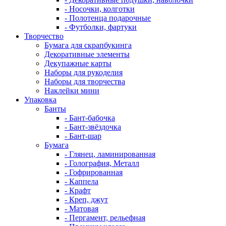
- Носочки, колготки
- Полотенца подарочные
- Футболки, фартуки
Творчество
Бумага для скрапбукинга
Декоративные элементы
Декупажные карты
Наборы для рукоделия
Наборы для творчества
Наклейки мини
Упаковка
Банты
- Бант-бабочка
- Бант-звёздочка
- Бант-шар
Бумага
- Глянец, ламинированная
- Голография, Металл
- Гофрированная
- Каппела
- Крафт
- Креп, джут
- Матовая
- Пергамент, рельефная