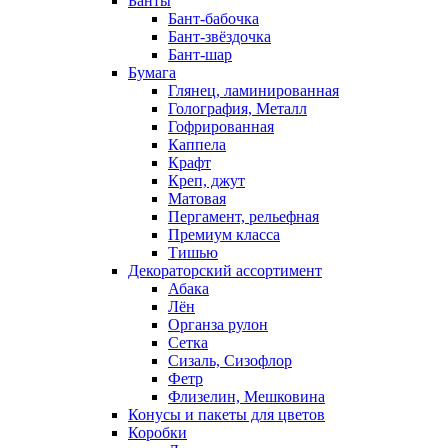
Банты
Бант-бабочка
Бант-звёздочка
Бант-шар
Бумага
Глянец, ламинированная
Голография, Металл
Гофрированная
Каппела
Крафт
Креп, джут
Матовая
Пергамент, рельефная
Премиум класса
Тишью
Декораторский ассортимент
Абака
Лён
Органза рулон
Сетка
Сизаль, Сизофлор
Фетр
Флизелин, Мешковина
Конусы и пакеты для цветов
Коробки