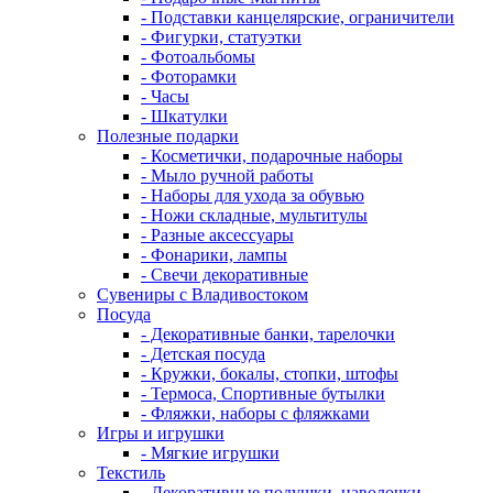
- Подставки канцелярские, ограничители
- Фигурки, статуэтки
- Фотоальбомы
- Фоторамки
- Часы
- Шкатулки
Полезные подарки
- Косметички, подарочные наборы
- Мыло ручной работы
- Наборы для ухода за обувью
- Ножи складные, мультитулы
- Разные аксессуары
- Фонарики, лампы
- Свечи декоративные
Сувениры с Владивостоком
Посуда
- Декоративные банки, тарелочки
- Детская посуда
- Кружки, бокалы, стопки, штофы
- Термоса, Спортивные бутылки
- Фляжки, наборы с фляжками
Игры и игрушки
- Мягкие игрушки
Текстиль
- Декоративные подушки, наволочки