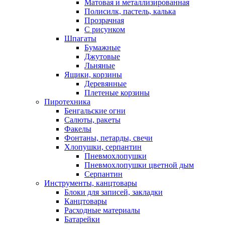
Матовая и металлизированная
Полисилк, пастель, калька
Прозрачная
С рисунком
Шпагаты
Бумажные
Джутовые
Льняные
Ящики, корзины
Деревянные
Плетеные корзины
Пиротехника
Бенгальские огни
Салюты, ракеты
Факелы
Фонтаны, петарды, свечи
Хлопушки, серпантин
Пневмохлопушки
Пневмохлопушки цветной дым
Серпантин
Инструменты, канцтовары
Блоки для записей, закладки
Канцтовары
Расходные материалы
Батарейки