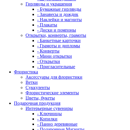
Гирлянды и украшения
- Бумажные гирлянды
- Занавесы и дождик
- Наклейки и магниты
- Плакаты
- Диски и помпоны
Открытки, конверты, грамоты
- Банкетные карточки
- Грамоты и дипломы
- Конверты
- Мини открытки
- Открытки
- Пригласительные
Флористика
Аксессуары для флористики
Ветки
Суккуленты
Флористические элементы
Цветы, букеты
Подарочная продукция
Интерьерные сувениры
- Ключницы
- Копилки
- Панно деревянные
- Подарочные Магниты