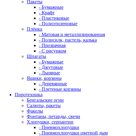
Пакеты
- Бумажные
- Крафт
- Пластиковые
- Полиэтиленовые
Плёнка
- Матовая и металлизированная
- Полисилк, пастель, калька
- Прозрачная
- С рисунком
Шпагаты
- Бумажные
- Джутовые
- Льняные
Ящики, корзины
- Деревянные
- Плетеные корзины
Пиротехника
Бенгальские огни
Салюты, ракеты
Факелы
Фонтаны, петарды, свечи
Хлопушки, серпантин
- Пневмохлопушки
- Пневмохлопушки цветной дым