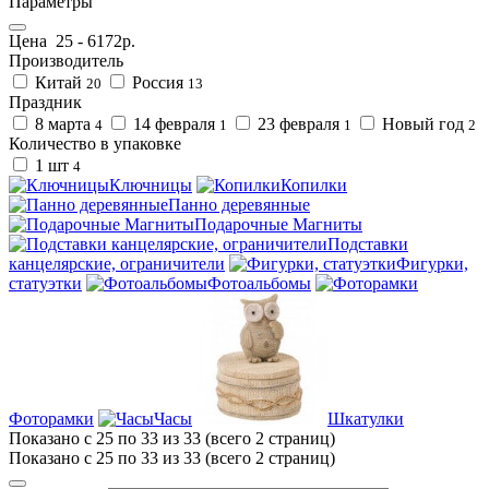
Параметры
Цена
25
-
6172
р.
Производитель
Китай
Россия
20
13
Праздник
8 марта
14 февраля
23 февраля
Новый год
4
1
1
2
Количество в упаковке
1 шт
4
Ключницы
Копилки
Панно деревянные
Подарочные Магниты
Подставки
канцелярские, ограничители
Фигурки,
статуэтки
Фотоальбомы
Фоторамки
Часы
Шкатулки
Показано с 25 по 33 из 33 (всего 2 страниц)
Показано с 25 по 33 из 33 (всего 2 страниц)