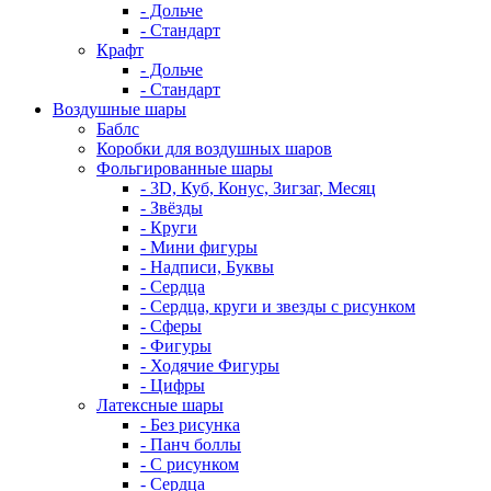
- Дольче
- Стандарт
Крафт
- Дольче
- Стандарт
Воздушные шары
Баблс
Коробки для воздушных шаров
Фольгированные шары
- 3D, Куб, Конус, Зигзаг, Месяц
- Звёзды
- Круги
- Мини фигуры
- Надписи, Буквы
- Сердца
- Сердца, круги и звезды с рисунком
- Сферы
- Фигуры
- Ходячие Фигуры
- Цифры
Латексные шары
- Без рисунка
- Панч боллы
- С рисунком
- Сердца