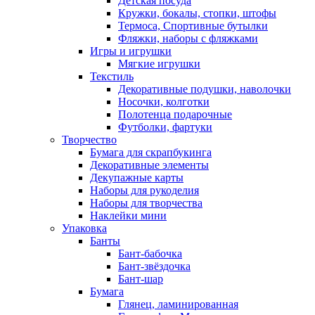
Детская посуда
Кружки, бокалы, стопки, штофы
Термоса, Спортивные бутылки
Фляжки, наборы с фляжками
Игры и игрушки
Мягкие игрушки
Текстиль
Декоративные подушки, наволочки
Носочки, колготки
Полотенца подарочные
Футболки, фартуки
Творчество
Бумага для скрапбукинга
Декоративные элементы
Декупажные карты
Наборы для рукоделия
Наборы для творчества
Наклейки мини
Упаковка
Банты
Бант-бабочка
Бант-звёздочка
Бант-шар
Бумага
Глянец, ламинированная