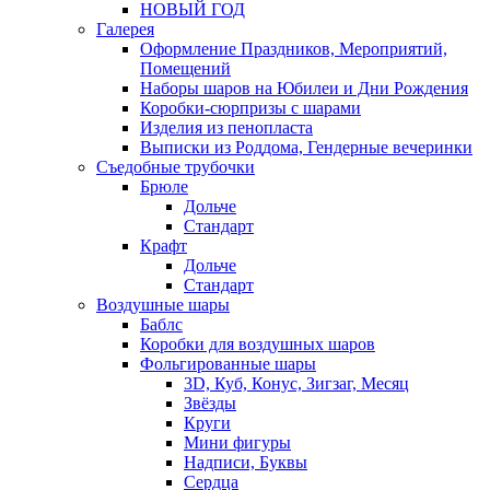
НОВЫЙ ГОД
Галерея
Оформление Праздников, Мероприятий,
Помещений
Наборы шаров на Юбилеи и Дни Рождения
Коробки-сюрпризы с шарами
Изделия из пенопласта
Выписки из Роддома, Гендерные вечеринки
Съедобные трубочки
Брюле
Дольче
Стандарт
Крафт
Дольче
Стандарт
Воздушные шары
Баблс
Коробки для воздушных шаров
Фольгированные шары
3D, Куб, Конус, Зигзаг, Месяц
Звёзды
Круги
Мини фигуры
Надписи, Буквы
Сердца