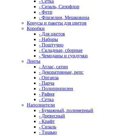
- Сетка
- Сизаль, Сизофлор
- Фетр
- Флизелин, Мешковина
Конусы и пакеты для цветов
Коробки
- Для цветов
- Наборы
- Поштучно
- Складные, сборные
- Чемоданы и сундучки
Ленты
- Атлас, сатин
- Декоративные, репс
- Органза
- Парча
- Полипропилен
- Рафия
- Сетка
Наполнители
- Бумажный, полимерный
- Древесный
- Крафт
- Сизаль
- Тишью