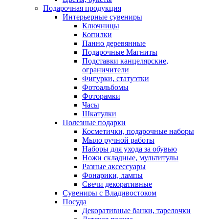
Подарочная продукция
Интерьерные сувениры
Ключницы
Копилки
Панно деревянные
Подарочные Магниты
Подставки канцелярские,
ограничители
Фигурки, статуэтки
Фотоальбомы
Фоторамки
Часы
Шкатулки
Полезные подарки
Косметички, подарочные наборы
Мыло ручной работы
Наборы для ухода за обувью
Ножи складные, мультитулы
Разные аксессуары
Фонарики, лампы
Свечи декоративные
Сувениры с Владивостоком
Посуда
Декоративные банки, тарелочки