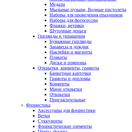
Медали
Мыльные пузыри, Водные пистолеты
Наборы для проведения праздников
Наборы для фотосессии
Флажки, ветряки
Шуточные деньги
Гирлянды и украшения
Бумажные гирлянды
Занавесы и дождик
Наклейки и магниты
Плакаты
Диски и помпоны
Открытки, конверты, грамоты
Банкетные карточки
Грамоты и дипломы
Конверты
Мини открытки
Открытки
Пригласительные
Флористика
Аксессуары для флористики
Ветки
Суккуленты
Флористические элементы
Цветы, букеты