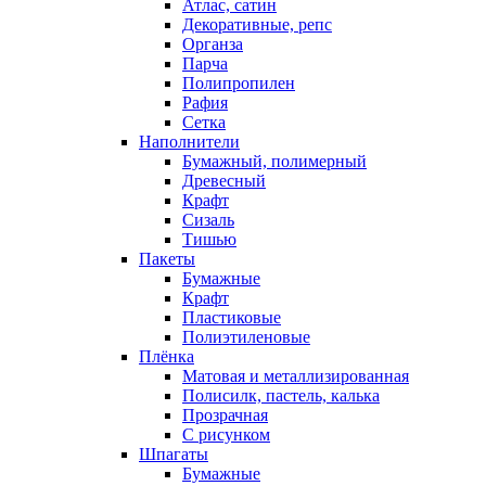
Атлас, сатин
Декоративные, репс
Органза
Парча
Полипропилен
Рафия
Сетка
Наполнители
Бумажный, полимерный
Древесный
Крафт
Сизаль
Тишью
Пакеты
Бумажные
Крафт
Пластиковые
Полиэтиленовые
Плёнка
Матовая и металлизированная
Полисилк, пастель, калька
Прозрачная
С рисунком
Шпагаты
Бумажные