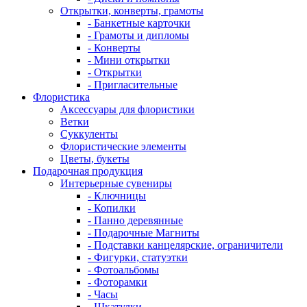
Открытки, конверты, грамоты
- Банкетные карточки
- Грамоты и дипломы
- Конверты
- Мини открытки
- Открытки
- Пригласительные
Флористика
Аксессуары для флористики
Ветки
Суккуленты
Флористические элементы
Цветы, букеты
Подарочная продукция
Интерьерные сувениры
- Ключницы
- Копилки
- Панно деревянные
- Подарочные Магниты
- Подставки канцелярские, ограничители
- Фигурки, статуэтки
- Фотоальбомы
- Фоторамки
- Часы
- Шкатулки