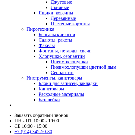
Джутовые
Льняные
Ящики, корзины
Деревянные
Плетеные корзины
Пиротехника
Бенгальские огни
Салюты, ракеты
Факелы
Фонтаны, петарды, свечи
Хлопушки, серпантин
Пневмохлопушки
Пневмохлопушки цветной дым
Серпантин
Инструменты, канцтовары
Блоки для записей, закладки
Канцтовары
Расходные материалы
Батарейки
Заказать обратный звонок
ПН - ПТ 10:00 - 19:00
СБ 10:00 - 15:00
+7 (914) 345-50-80