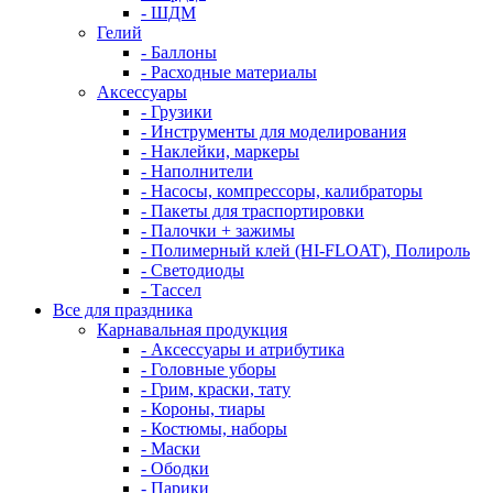
- ШДМ
Гелий
- Баллоны
- Расходные материалы
Аксессуары
- Грузики
- Инструменты для моделирования
- Наклейки, маркеры
- Наполнители
- Насосы, компрессоры, калибраторы
- Пакеты для траспортировки
- Палочки + зажимы
- Полимерный клей (HI-FLOAT), Полироль
- Светодиоды
- Тассел
Все для праздника
Карнавальная продукция
- Аксессуары и атрибутика
- Головные уборы
- Грим, краски, тату
- Короны, тиары
- Костюмы, наборы
- Маски
- Ободки
- Парики