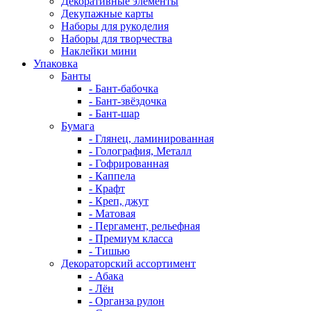
Декоративные элементы
Декупажные карты
Наборы для рукоделия
Наборы для творчества
Наклейки мини
Упаковка
Банты
- Бант-бабочка
- Бант-звёздочка
- Бант-шар
Бумага
- Глянец, ламинированная
- Голография, Металл
- Гофрированная
- Каппела
- Крафт
- Креп, джут
- Матовая
- Пергамент, рельефная
- Премиум класса
- Тишью
Декораторский ассортимент
- Абака
- Лён
- Органза рулон