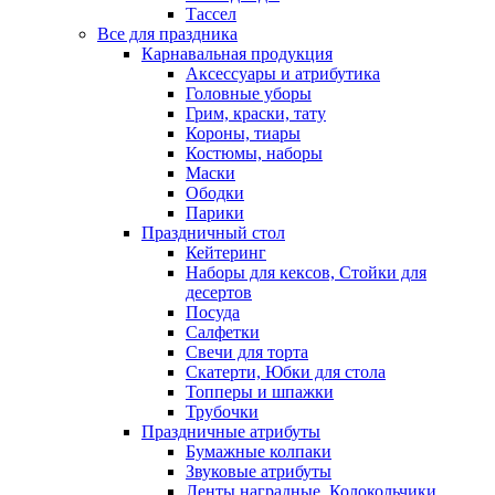
Тассел
Все для праздника
Карнавальная продукция
Аксессуары и атрибутика
Головные уборы
Грим, краски, тату
Короны, тиары
Костюмы, наборы
Маски
Ободки
Парики
Праздничный стол
Кейтеринг
Наборы для кексов, Стойки для
десертов
Посуда
Салфетки
Свечи для торта
Скатерти, Юбки для стола
Топперы и шпажки
Трубочки
Праздничные атрибуты
Бумажные колпаки
Звуковые атрибуты
Ленты наградные, Колокольчики