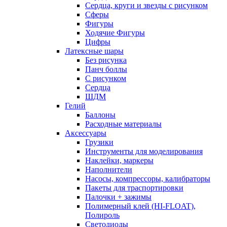
Сердца, круги и звезды с рисунком
Сферы
Фигуры
Ходячие Фигуры
Цифры
Латексные шары
Без рисунка
Панч боллы
С рисунком
Сердца
ШДМ
Гелий
Баллоны
Расходные материалы
Аксессуары
Грузики
Инструменты для моделирования
Наклейки, маркеры
Наполнители
Насосы, компрессоры, калибраторы
Пакеты для траспортировки
Палочки + зажимы
Полимерный клей (HI-FLOAT),
Полироль
Светодиоды