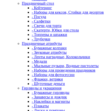
Праздничный стол
- Кейтеринг
- Наборы для кексов, Стойки для десертов
- Посуда
- Салфетки
- Свечи для торта
- Скатерти, Юбки для стола
- Топперы и шпажки
- Трубочки
Праздничные атрибуты
- Бумажные колпаки
- Звуковые атрибуты
- Ленты наградные, Колокольчики
- Медали
- Мыльные пузыри, Водные пистолеты
- Наборы для проведения праздников
- Наборы для фотосессии
- Флажки, ветряки
- Шуточные деньги
Гирлянды и украшения
- Бумажные гирлянды
- Занавесы и дождик
- Наклейки и магниты
- Плакаты
- Диски и помпоны