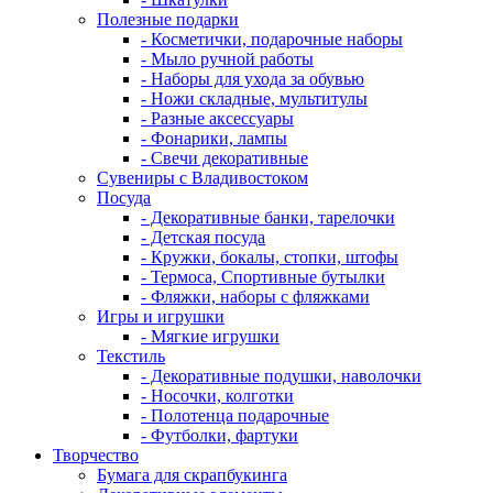
Полезные подарки
- Косметички, подарочные наборы
- Мыло ручной работы
- Наборы для ухода за обувью
- Ножи складные, мультитулы
- Разные аксессуары
- Фонарики, лампы
- Свечи декоративные
Сувениры с Владивостоком
Посуда
- Декоративные банки, тарелочки
- Детская посуда
- Кружки, бокалы, стопки, штофы
- Термоса, Спортивные бутылки
- Фляжки, наборы с фляжками
Игры и игрушки
- Мягкие игрушки
Текстиль
- Декоративные подушки, наволочки
- Носочки, колготки
- Полотенца подарочные
- Футболки, фартуки
Творчество
Бумага для скрапбукинга