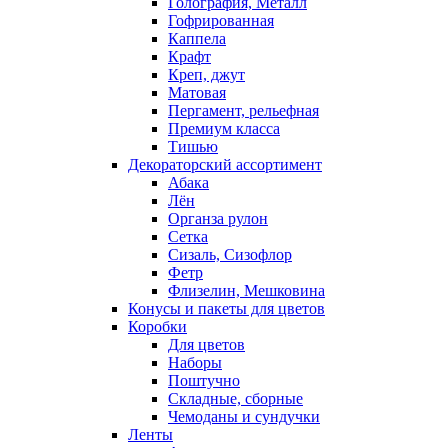
Голография, Металл
Гофрированная
Каппела
Крафт
Креп, джут
Матовая
Пергамент, рельефная
Премиум класса
Тишью
Декораторский ассортимент
Абака
Лён
Органза рулон
Сетка
Сизаль, Сизофлор
Фетр
Флизелин, Мешковина
Конусы и пакеты для цветов
Коробки
Для цветов
Наборы
Поштучно
Складные, сборные
Чемоданы и сундучки
Ленты