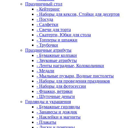
Праздничный стол
- Кейтеринг
- Наборы для кексов, Стойки для десертов
- Посуда
- Салфетки
- Свечи для торта
- Скатерти, Юбки для стола
- Топперы и шпажки
- Трубочки
Праздничные атрибуты
- Бумажные колпаки
- Звуковые атрибуты
- Ленты наградные, Колокольчики
- Медали
- Мыльные пузыри, Водные пистолеты
- Наборы для проведения праздников
- Наборы для фотосессии
- Флажки, ветряки
- Шуточные деньги
Гирлянды и украшения
- Бумажные гирлянды
- Занавесы и дождик
- Наклейки и магниты
- Плакаты
- Диски и помпоны