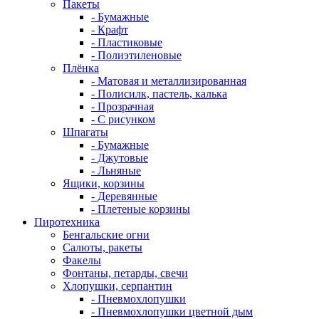
Пакеты
- Бумажные
- Крафт
- Пластиковые
- Полиэтиленовые
Плёнка
- Матовая и металлизированная
- Полисилк, пастель, калька
- Прозрачная
- С рисунком
Шпагаты
- Бумажные
- Джутовые
- Льняные
Ящики, корзины
- Деревянные
- Плетеные корзины
Пиротехника
Бенгальские огни
Салюты, ракеты
Факелы
Фонтаны, петарды, свечи
Хлопушки, серпантин
- Пневмохлопушки
- Пневмохлопушки цветной дым