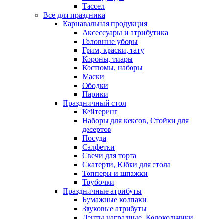
Тассел
Все для праздника
Карнавальная продукция
Аксессуары и атрибутика
Головные уборы
Грим, краски, тату
Короны, тиары
Костюмы, наборы
Маски
Ободки
Парики
Праздничный стол
Кейтеринг
Наборы для кексов, Стойки для
десертов
Посуда
Салфетки
Свечи для торта
Скатерти, Юбки для стола
Топперы и шпажки
Трубочки
Праздничные атрибуты
Бумажные колпаки
Звуковые атрибуты
Ленты наградные, Колокольчики