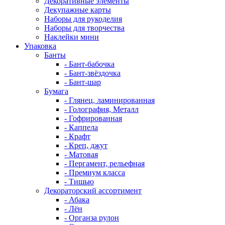
Декоративные элементы
Декупажные карты
Наборы для рукоделия
Наборы для творчества
Наклейки мини
Упаковка
Банты
- Бант-бабочка
- Бант-звёздочка
- Бант-шар
Бумага
- Глянец, ламинированная
- Голография, Металл
- Гофрированная
- Каппела
- Крафт
- Креп, джут
- Матовая
- Пергамент, рельефная
- Премиум класса
- Тишью
Декораторский ассортимент
- Абака
- Лён
- Органза рулон