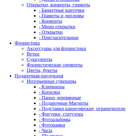
Открытки, конверты, грамоты
- Банкетные карточки
- Грамоты и дипломы
- Конверты
- Мини открытки
- Открытки
- Пригласительные
Флористика
Аксессуары для флористики
Ветки
Суккуленты
Флористические элементы
Цветы, букеты
Подарочная продукция
Интерьерные сувениры
- Ключницы
- Копилки
- Панно деревянные
- Подарочные Магниты
- Подставки канцелярские, ограничители
- Фигурки, статуэтки
- Фотоальбомы
- Фоторамки
- Часы
- Шкатулки