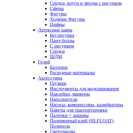
Сердца, круги и звезды с рисунком
Сферы
Фигуры
Ходячие Фигуры
Цифры
Латексные шары
Без рисунка
Панч боллы
С рисунком
Сердца
ШДМ
Гелий
Баллоны
Расходные материалы
Аксессуары
Грузики
Инструменты для моделирования
Наклейки, маркеры
Наполнители
Насосы, компрессоры, калибраторы
Пакеты для траспортировки
Палочки + зажимы
Полимерный клей (HI-FLOAT),
Полироль
Светодиоды