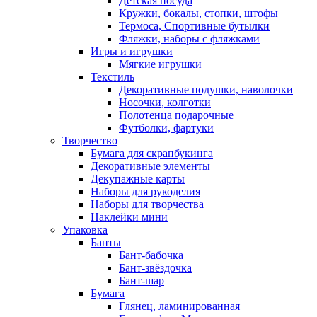
Детская посуда
Кружки, бокалы, стопки, штофы
Термоса, Спортивные бутылки
Фляжки, наборы с фляжками
Игры и игрушки
Мягкие игрушки
Текстиль
Декоративные подушки, наволочки
Носочки, колготки
Полотенца подарочные
Футболки, фартуки
Творчество
Бумага для скрапбукинга
Декоративные элементы
Декупажные карты
Наборы для рукоделия
Наборы для творчества
Наклейки мини
Упаковка
Банты
Бант-бабочка
Бант-звёздочка
Бант-шар
Бумага
Глянец, ламинированная