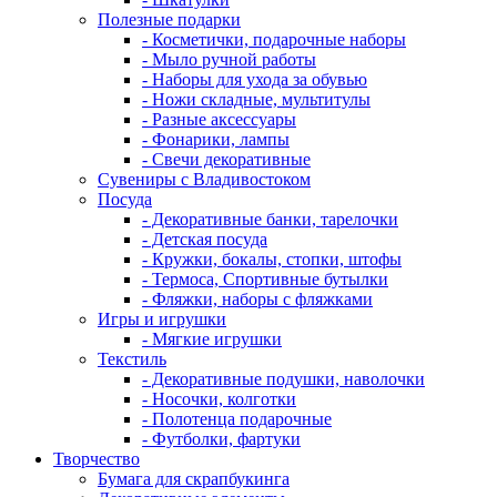
Полезные подарки
- Косметички, подарочные наборы
- Мыло ручной работы
- Наборы для ухода за обувью
- Ножи складные, мультитулы
- Разные аксессуары
- Фонарики, лампы
- Свечи декоративные
Сувениры с Владивостоком
Посуда
- Декоративные банки, тарелочки
- Детская посуда
- Кружки, бокалы, стопки, штофы
- Термоса, Спортивные бутылки
- Фляжки, наборы с фляжками
Игры и игрушки
- Мягкие игрушки
Текстиль
- Декоративные подушки, наволочки
- Носочки, колготки
- Полотенца подарочные
- Футболки, фартуки
Творчество
Бумага для скрапбукинга