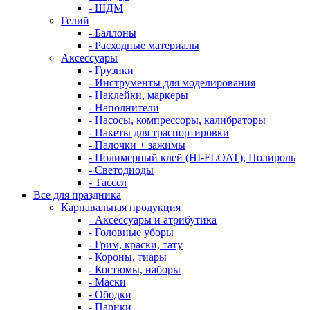
- ШДМ
Гелий
- Баллоны
- Расходные материалы
Аксессуары
- Грузики
- Инструменты для моделирования
- Наклейки, маркеры
- Наполнители
- Насосы, компрессоры, калибраторы
- Пакеты для траспортировки
- Палочки + зажимы
- Полимерный клей (HI-FLOAT), Полироль
- Светодиоды
- Тассел
Все для праздника
Карнавальная продукция
- Аксессуары и атрибутика
- Головные уборы
- Грим, краски, тату
- Короны, тиары
- Костюмы, наборы
- Маски
- Ободки
- Парики