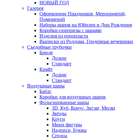
НОВЫЙ ГОД
Галерея
Оформление Праздников, Мероприятий,
Помещений
Наборы шаров на Юбилеи и Дни Рождения
Коробки-сюрпризы с шарами
Изделия из пенопласта
Выписки из Роддома, Гендерные вечеринки
Съедобные трубочки
Брюле
Дольче
Стандарт
Крафт
Дольче
Стандарт
Воздушные шары
Баблс
Коробки для воздушных шаров
Фольгированные шары
3D, Куб, Конус, Зигзаг, Месяц
Звёзды
Круги
Мини фигуры
Надписи, Буквы
Сердца