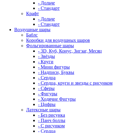
- Дольче
- Стандарт
Крафт
- Дольче
- Стандарт
Воздушные шары
Баблс
Коробки для воздушных шаров
Фольгированные шары
- 3D, Куб, Конус, Зигзаг, Месяц
- Звёзды
- Круги
- Мини фигуры
- Надписи, Буквы
- Сердца
- Сердца, круги и звезды с рисунком
- Сферы
- Фигуры
- Ходячие Фигуры
- Цифры
Латексные шары
- Без рисунка
- Панч боллы
- С рисунком
- Сердца