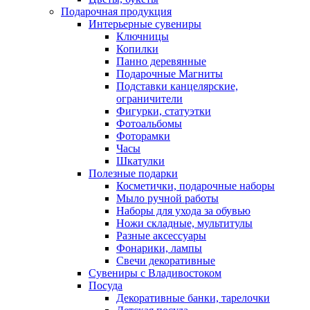
Подарочная продукция
Интерьерные сувениры
Ключницы
Копилки
Панно деревянные
Подарочные Магниты
Подставки канцелярские,
ограничители
Фигурки, статуэтки
Фотоальбомы
Фоторамки
Часы
Шкатулки
Полезные подарки
Косметички, подарочные наборы
Мыло ручной работы
Наборы для ухода за обувью
Ножи складные, мультитулы
Разные аксессуары
Фонарики, лампы
Свечи декоративные
Сувениры с Владивостоком
Посуда
Декоративные банки, тарелочки