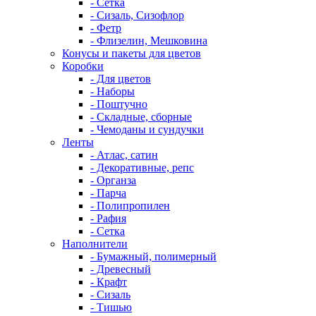
- Сетка
- Сизаль, Сизофлор
- Фетр
- Флизелин, Мешковина
Конусы и пакеты для цветов
Коробки
- Для цветов
- Наборы
- Поштучно
- Складные, сборные
- Чемоданы и сундучки
Ленты
- Атлас, сатин
- Декоративные, репс
- Органза
- Парча
- Полипропилен
- Рафия
- Сетка
Наполнители
- Бумажный, полимерный
- Древесный
- Крафт
- Сизаль
- Тишью