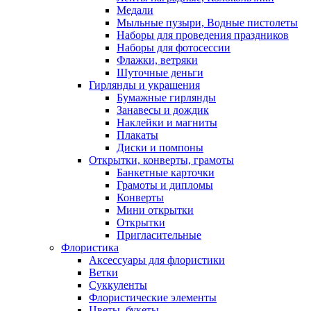
Медали
Мыльные пузыри, Водные пистолеты
Наборы для проведения праздников
Наборы для фотосессии
Флажки, ветряки
Шуточные деньги
Гирлянды и украшения
Бумажные гирлянды
Занавесы и дождик
Наклейки и магниты
Плакаты
Диски и помпоны
Открытки, конверты, грамоты
Банкетные карточки
Грамоты и дипломы
Конверты
Мини открытки
Открытки
Пригласительные
Флористика
Аксессуары для флористики
Ветки
Суккуленты
Флористические элементы
Цветы, букеты