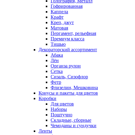
Голография, Металл
Гофрированная
Каппела
Крафт
Креп, джут
Матовая
Пергамент, рельефная
Премиум класса
Тишью
Декораторский ассортимент
Абака
Лён
Органза рулон
Сетка
Сизаль, Сизофлор
Фетр
Флизелин, Мешковина
Конусы и пакеты для цветов
Коробки
Для цветов
Наборы
Поштучно
Складные, сборные
Чемоданы и сундучки
Ленты