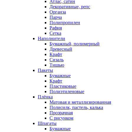
Атлас, сатин
Декоративные, репс
Органза
Парча
Полипропилен
Рафия
Сетка
Наполнители
Бумажный, полимерный
Древесный
Крафт
Сизаль
Тишью
Пакеты
Бумажные
Крафт
Пластиковые
Полиэтиленовые
Плёнка
Матовая и металлизированная
Полисилк, пастель, калька
Прозрачная
С рисунком
Шпагаты
Бумажные