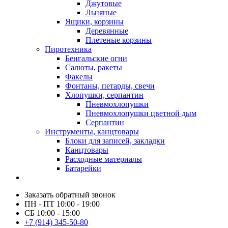
Джутовые
Льняные
Ящики, корзины
Деревянные
Плетеные корзины
Пиротехника
Бенгальские огни
Салюты, ракеты
Факелы
Фонтаны, петарды, свечи
Хлопушки, серпантин
Пневмохлопушки
Пневмохлопушки цветной дым
Серпантин
Инструменты, канцтовары
Блоки для записей, закладки
Канцтовары
Расходные материалы
Батарейки
Заказать обратный звонок
ПН - ПТ 10:00 - 19:00
СБ 10:00 - 15:00
+7 (914) 345-50-80