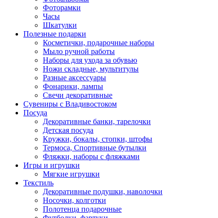
Фоторамки
Часы
Шкатулки
Полезные подарки
Косметички, подарочные наборы
Мыло ручной работы
Наборы для ухода за обувью
Ножи складные, мультитулы
Разные аксессуары
Фонарики, лампы
Свечи декоративные
Сувениры с Владивостоком
Посуда
Декоративные банки, тарелочки
Детская посуда
Кружки, бокалы, стопки, штофы
Термоса, Спортивные бутылки
Фляжки, наборы с фляжками
Игры и игрушки
Мягкие игрушки
Текстиль
Декоративные подушки, наволочки
Носочки, колготки
Полотенца подарочные
Футболки, фартуки