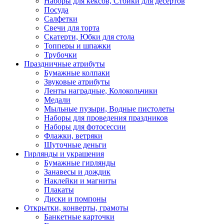
Наборы для кексов, Стойки для десертов
Посуда
Салфетки
Свечи для торта
Скатерти, Юбки для стола
Топперы и шпажки
Трубочки
Праздничные атрибуты
Бумажные колпаки
Звуковые атрибуты
Ленты наградные, Колокольчики
Медали
Мыльные пузыри, Водные пистолеты
Наборы для проведения праздников
Наборы для фотосессии
Флажки, ветряки
Шуточные деньги
Гирлянды и украшения
Бумажные гирлянды
Занавесы и дождик
Наклейки и магниты
Плакаты
Диски и помпоны
Открытки, конверты, грамоты
Банкетные карточки