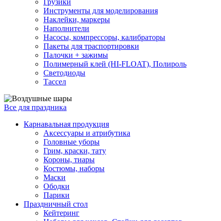
Грузики
Инструменты для моделирования
Наклейки, маркеры
Наполнители
Насосы, компрессоры, калибраторы
Пакеты для траспортировки
Палочки + зажимы
Полимерный клей (HI-FLOAT), Полироль
Светодиоды
Тассел
Все для праздника
Карнавальная продукция
Аксессуары и атрибутика
Головные уборы
Грим, краски, тату
Короны, тиары
Костюмы, наборы
Маски
Ободки
Парики
Праздничный стол
Кейтеринг