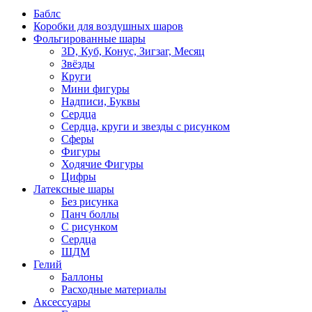
Баблс
Коробки для воздушных шаров
Фольгированные шары
3D, Куб, Конус, Зигзаг, Месяц
Звёзды
Круги
Мини фигуры
Надписи, Буквы
Сердца
Сердца, круги и звезды с рисунком
Сферы
Фигуры
Ходячие Фигуры
Цифры
Латексные шары
Без рисунка
Панч боллы
С рисунком
Сердца
ШДМ
Гелий
Баллоны
Расходные материалы
Аксессуары