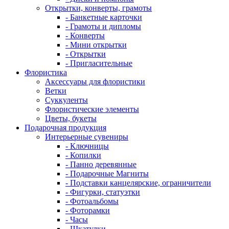
Открытки, конверты, грамоты
- Банкетные карточки
- Грамоты и дипломы
- Конверты
- Мини открытки
- Открытки
- Пригласительные
Флористика
Аксессуары для флористики
Ветки
Суккуленты
Флористические элементы
Цветы, букеты
Подарочная продукция
Интерьерные сувениры
- Ключницы
- Копилки
- Панно деревянные
- Подарочные Магниты
- Подставки канцелярские, ограничители
- Фигурки, статуэтки
- Фотоальбомы
- Фоторамки
- Часы
- Шкатулки