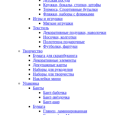
Детская посуда
Кружки, бокалы, стопки, штофы
Термоса, Спортивные бутылки
Фляжки, наборы с фляжками
Игры и игрушки
Мягкие игрушки
Текстиль
Декоративные подушки, наволочки
Носочки, колготки
Полотенца подарочные
Футболки, фартуки
Творчество
Бумага для скрапбукинга
Декоративные элементы
Декупажные карты
Наборы для рукоделия
Наборы для творчества
Наклейки мини
Упаковка
Банты
Бант-бабочка
Бант-звёздочка
Бант-шар
Бумага
Глянец, ламинированная