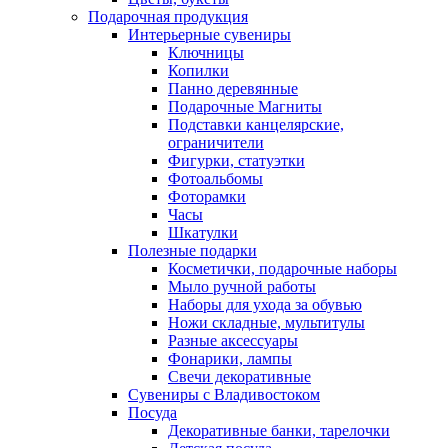
Подарочная продукция
Интерьерные сувениры
Ключницы
Копилки
Панно деревянные
Подарочные Магниты
Подставки канцелярские,
ограничители
Фигурки, статуэтки
Фотоальбомы
Фоторамки
Часы
Шкатулки
Полезные подарки
Косметички, подарочные наборы
Мыло ручной работы
Наборы для ухода за обувью
Ножи складные, мультитулы
Разные аксессуары
Фонарики, лампы
Свечи декоративные
Сувениры с Владивостоком
Посуда
Декоративные банки, тарелочки