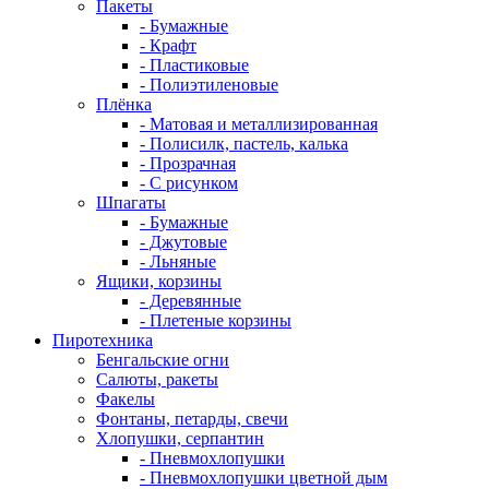
Пакеты
- Бумажные
- Крафт
- Пластиковые
- Полиэтиленовые
Плёнка
- Матовая и металлизированная
- Полисилк, пастель, калька
- Прозрачная
- С рисунком
Шпагаты
- Бумажные
- Джутовые
- Льняные
Ящики, корзины
- Деревянные
- Плетеные корзины
Пиротехника
Бенгальские огни
Салюты, ракеты
Факелы
Фонтаны, петарды, свечи
Хлопушки, серпантин
- Пневмохлопушки
- Пневмохлопушки цветной дым