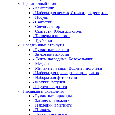
Праздничный стол
- Кейтеринг
- Наборы для кексов, Стойки для десертов
- Посуда
- Салфетки
- Свечи для торта
- Скатерти, Юбки для стола
- Топперы и шпажки
- Трубочки
Праздничные атрибуты
- Бумажные колпаки
- Звуковые атрибуты
- Ленты наградные, Колокольчики
- Медали
- Мыльные пузыри, Водные пистолеты
- Наборы для проведения праздников
- Наборы для фотосессии
- Флажки, ветряки
- Шуточные деньги
Гирлянды и украшения
- Бумажные гирлянды
- Занавесы и дождик
- Наклейки и магниты
- Плакаты
- Диски и помпоны