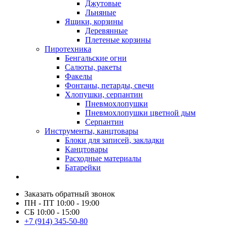
Джутовые
Льняные
Ящики, корзины
Деревянные
Плетеные корзины
Пиротехника
Бенгальские огни
Салюты, ракеты
Факелы
Фонтаны, петарды, свечи
Хлопушки, серпантин
Пневмохлопушки
Пневмохлопушки цветной дым
Серпантин
Инструменты, канцтовары
Блоки для записей, закладки
Канцтовары
Расходные материалы
Батарейки
Заказать обратный звонок
ПН - ПТ 10:00 - 19:00
СБ 10:00 - 15:00
+7 (914) 345-50-80