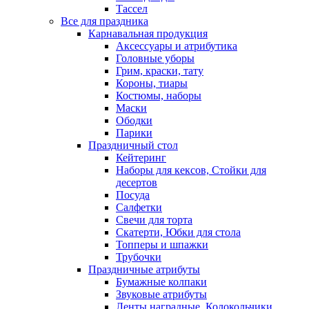
Тассел
Все для праздника
Карнавальная продукция
Аксессуары и атрибутика
Головные уборы
Грим, краски, тату
Короны, тиары
Костюмы, наборы
Маски
Ободки
Парики
Праздничный стол
Кейтеринг
Наборы для кексов, Стойки для
десертов
Посуда
Салфетки
Свечи для торта
Скатерти, Юбки для стола
Топперы и шпажки
Трубочки
Праздничные атрибуты
Бумажные колпаки
Звуковые атрибуты
Ленты наградные, Колокольчики