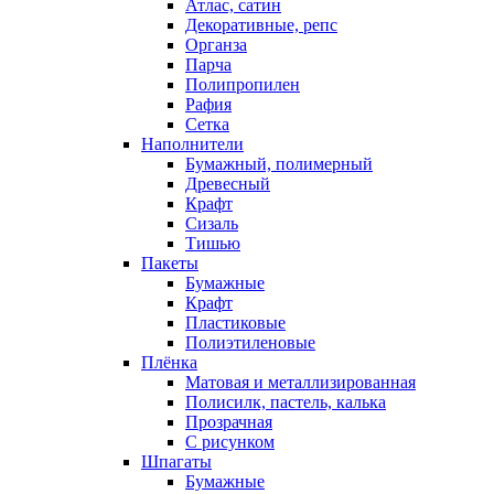
Атлас, сатин
Декоративные, репс
Органза
Парча
Полипропилен
Рафия
Сетка
Наполнители
Бумажный, полимерный
Древесный
Крафт
Сизаль
Тишью
Пакеты
Бумажные
Крафт
Пластиковые
Полиэтиленовые
Плёнка
Матовая и металлизированная
Полисилк, пастель, калька
Прозрачная
С рисунком
Шпагаты
Бумажные