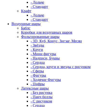
- Дольче
- Стандарт
Крафт
- Дольче
- Стандарт
Воздушные шары
Баблс
Коробки для воздушных шаров
Фольгированные шары
- 3D, Куб, Конус, Зигзаг, Месяц
- Звёзды
- Круги
- Мини фигуры
- Надписи, Буквы
- Сердца
- Сердца, круги и звезды с рисунком
- Сферы
- Фигуры
- Ходячие Фигуры
- Цифры
Латексные шары
- Без рисунка
- Панч боллы
- С рисунком
- Сердца