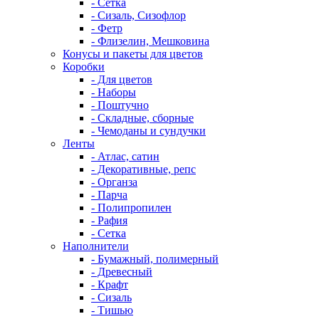
- Сетка
- Сизаль, Сизофлор
- Фетр
- Флизелин, Мешковина
Конусы и пакеты для цветов
Коробки
- Для цветов
- Наборы
- Поштучно
- Складные, сборные
- Чемоданы и сундучки
Ленты
- Атлас, сатин
- Декоративные, репс
- Органза
- Парча
- Полипропилен
- Рафия
- Сетка
Наполнители
- Бумажный, полимерный
- Древесный
- Крафт
- Сизаль
- Тишью