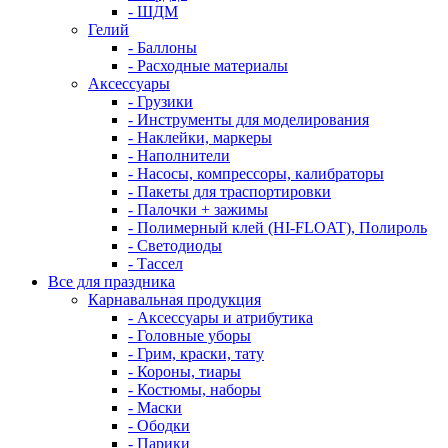
- ШДМ
Гелий
- Баллоны
- Расходные материалы
Аксессуары
- Грузики
- Инструменты для моделирования
- Наклейки, маркеры
- Наполнители
- Насосы, компрессоры, калибраторы
- Пакеты для траспортировки
- Палочки + зажимы
- Полимерный клей (HI-FLOAT), Полироль
- Светодиоды
- Тассел
Все для праздника
Карнавальная продукция
- Аксессуары и атрибутика
- Головные уборы
- Грим, краски, тату
- Короны, тиары
- Костюмы, наборы
- Маски
- Ободки
- Парики