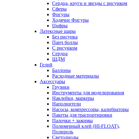
Сердца, круги и звезды с рисунком
Сферы
Фигуры
Ходячие Фигуры
Цифры
Латексные шары
Без рисунка
Панч боллы
С рисунком
Сердца
ШДМ
Гелий
Баллоны
Расходные материалы
Аксессуары
Грузики
Инструменты для моделирования
Наклейки, маркеры
Наполнители
Насосы, компрессоры, калибраторы
Пакеты для траспортировки
Палочки + зажимы
Полимерный клей (HI-FLOAT),
Полироль
Светодиоды