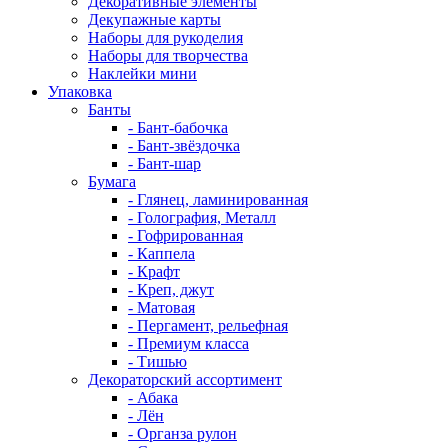
Декоративные элементы
Декупажные карты
Наборы для рукоделия
Наборы для творчества
Наклейки мини
Упаковка
Банты
- Бант-бабочка
- Бант-звёздочка
- Бант-шар
Бумага
- Глянец, ламинированная
- Голография, Металл
- Гофрированная
- Каппела
- Крафт
- Креп, джут
- Матовая
- Пергамент, рельефная
- Премиум класса
- Тишью
Декораторский ассортимент
- Абака
- Лён
- Органза рулон