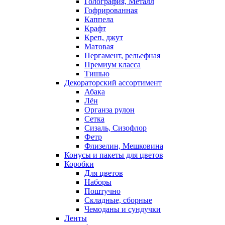
Голография, Металл
Гофрированная
Каппела
Крафт
Креп, джут
Матовая
Пергамент, рельефная
Премиум класса
Тишью
Декораторский ассортимент
Абака
Лён
Органза рулон
Сетка
Сизаль, Сизофлор
Фетр
Флизелин, Мешковина
Конусы и пакеты для цветов
Коробки
Для цветов
Наборы
Поштучно
Складные, сборные
Чемоданы и сундучки
Ленты