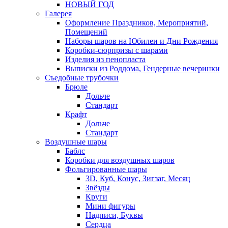
НОВЫЙ ГОД
Галерея
Оформление Праздников, Мероприятий,
Помещений
Наборы шаров на Юбилеи и Дни Рождения
Коробки-сюрпризы с шарами
Изделия из пенопласта
Выписки из Роддома, Гендерные вечеринки
Съедобные трубочки
Брюле
Дольче
Стандарт
Крафт
Дольче
Стандарт
Воздушные шары
Баблс
Коробки для воздушных шаров
Фольгированные шары
3D, Куб, Конус, Зигзаг, Месяц
Звёзды
Круги
Мини фигуры
Надписи, Буквы
Сердца