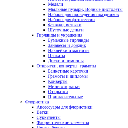
Медали
Мыльные пузыри, Водные пистолеты
Наборы для проведения праздников
Наборы для фотосессии
Флажки, ветряки
Шуточные деньги
Гирлянды и украшения
Бумажные гирлянды
Занавесы и дождик
Наклейки и магниты
Плакаты
Диски и помпоны
Открытки, конверты, грамоты
Банкетные карточки
Грамоты и дипломы
Конверты
Мини открытки
Открытки
Пригласительные
Флористика
Аксессуары для флористики
Ветки
Суккуленты
Флористические элементы
Цветы, букеты