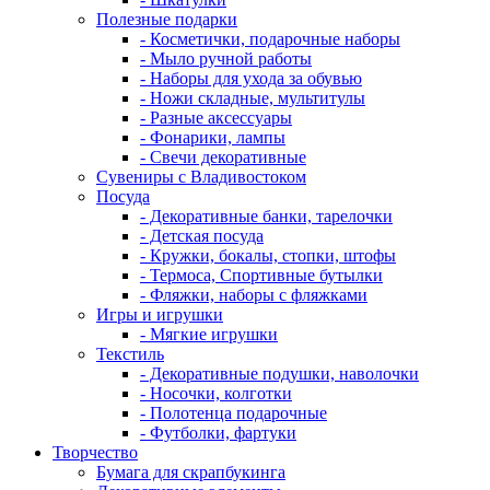
Полезные подарки
- Косметички, подарочные наборы
- Мыло ручной работы
- Наборы для ухода за обувью
- Ножи складные, мультитулы
- Разные аксессуары
- Фонарики, лампы
- Свечи декоративные
Сувениры с Владивостоком
Посуда
- Декоративные банки, тарелочки
- Детская посуда
- Кружки, бокалы, стопки, штофы
- Термоса, Спортивные бутылки
- Фляжки, наборы с фляжками
Игры и игрушки
- Мягкие игрушки
Текстиль
- Декоративные подушки, наволочки
- Носочки, колготки
- Полотенца подарочные
- Футболки, фартуки
Творчество
Бумага для скрапбукинга