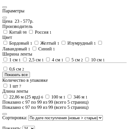
Параметры
Цена
23
-
577
р.
Производитель
Китай
Россия
98
1
Цвет
Бордовый
Желтый
Изумрудный
1
1
1
Лавандовый
Синий
1
1
Ширина ленты
1 см
2,5 см
4 см
5 см
10 см
1
1
1
2
1
0,6 см
2
Показать все
Количество в упаковке
1 шт
7
Длина ленты
22,86 м (25 ярд)
100 м
346 м
6
1
1
Показано с 97 по 99 из 99 (всего 5 страниц)
Показано с 97 по 99 из 99 (всего 5 страниц)
Сортировка:
Показать: