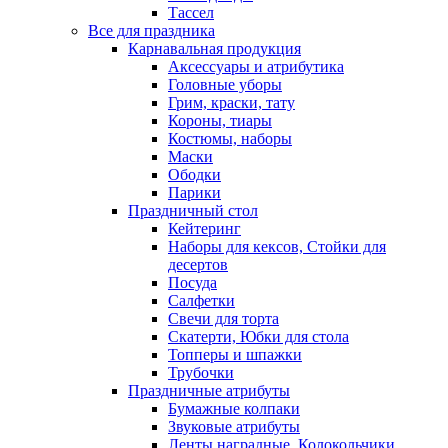
Тассел
Все для праздника
Карнавальная продукция
Аксессуары и атрибутика
Головные уборы
Грим, краски, тату
Короны, тиары
Костюмы, наборы
Маски
Ободки
Парики
Праздничный стол
Кейтеринг
Наборы для кексов, Стойки для
десертов
Посуда
Салфетки
Свечи для торта
Скатерти, Юбки для стола
Топперы и шпажки
Трубочки
Праздничные атрибуты
Бумажные колпаки
Звуковые атрибуты
Ленты наградные, Колокольчики