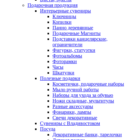
Подарочная продукция
Интерьерные сувениры
Ключницы
Копилки
Панно деревянные
Подарочные Магниты
Подставки канцелярские,
ограничители
Фигурки, статуэтки
Фотоальбомы
Фоторамки
Часы
Шкатулки
Полезные подарки
Косметички, подарочные наборы
Мыло ручной работы
Наборы для ухода за обувью
Ножи складные, мультитулы
Разные аксессуары
Фонарики, лампы
Свечи декоративные
Сувениры с Владивостоком
Посуда
Декоративные банки, тарелочки