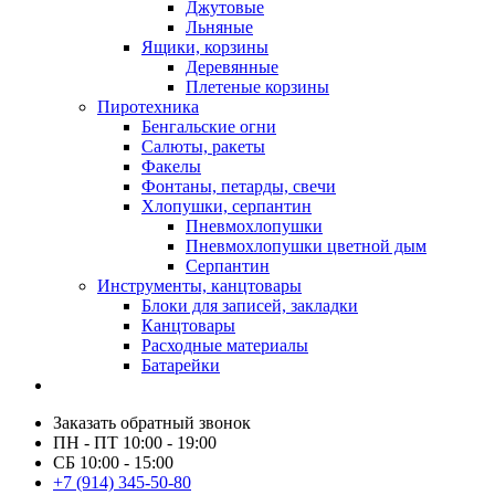
Джутовые
Льняные
Ящики, корзины
Деревянные
Плетеные корзины
Пиротехника
Бенгальские огни
Салюты, ракеты
Факелы
Фонтаны, петарды, свечи
Хлопушки, серпантин
Пневмохлопушки
Пневмохлопушки цветной дым
Серпантин
Инструменты, канцтовары
Блоки для записей, закладки
Канцтовары
Расходные материалы
Батарейки
Заказать обратный звонок
ПН - ПТ 10:00 - 19:00
СБ 10:00 - 15:00
+7 (914) 345-50-80