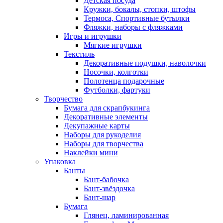
Детская посуда
Кружки, бокалы, стопки, штофы
Термоса, Спортивные бутылки
Фляжки, наборы с фляжками
Игры и игрушки
Мягкие игрушки
Текстиль
Декоративные подушки, наволочки
Носочки, колготки
Полотенца подарочные
Футболки, фартуки
Творчество
Бумага для скрапбукинга
Декоративные элементы
Декупажные карты
Наборы для рукоделия
Наборы для творчества
Наклейки мини
Упаковка
Банты
Бант-бабочка
Бант-звёздочка
Бант-шар
Бумага
Глянец, ламинированная