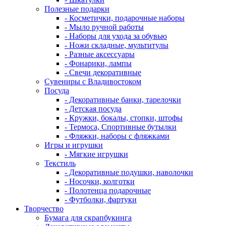
Полезные подарки
- Косметички, подарочные наборы
- Мыло ручной работы
- Наборы для ухода за обувью
- Ножи складные, мультитулы
- Разные аксессуары
- Фонарики, лампы
- Свечи декоративные
Сувениры с Владивостоком
Посуда
- Декоративные банки, тарелочки
- Детская посуда
- Кружки, бокалы, стопки, штофы
- Термоса, Спортивные бутылки
- Фляжки, наборы с фляжками
Игры и игрушки
- Мягкие игрушки
Текстиль
- Декоративные подушки, наволочки
- Носочки, колготки
- Полотенца подарочные
- Футболки, фартуки
Творчество
Бумага для скрапбукинга