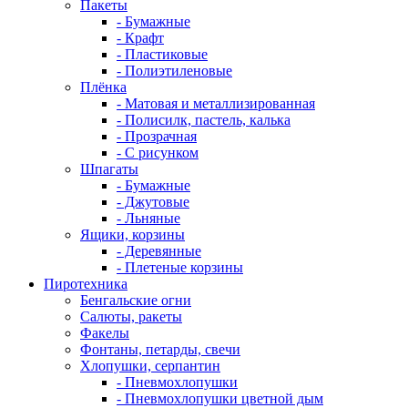
Пакеты
- Бумажные
- Крафт
- Пластиковые
- Полиэтиленовые
Плёнка
- Матовая и металлизированная
- Полисилк, пастель, калька
- Прозрачная
- С рисунком
Шпагаты
- Бумажные
- Джутовые
- Льняные
Ящики, корзины
- Деревянные
- Плетеные корзины
Пиротехника
Бенгальские огни
Салюты, ракеты
Факелы
Фонтаны, петарды, свечи
Хлопушки, серпантин
- Пневмохлопушки
- Пневмохлопушки цветной дым