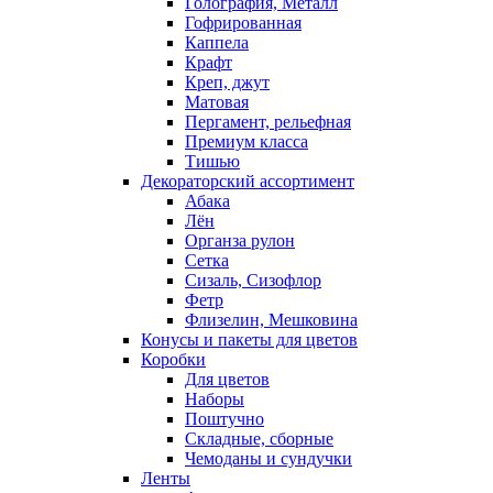
Голография, Металл
Гофрированная
Каппела
Крафт
Креп, джут
Матовая
Пергамент, рельефная
Премиум класса
Тишью
Декораторский ассортимент
Абака
Лён
Органза рулон
Сетка
Сизаль, Сизофлор
Фетр
Флизелин, Мешковина
Конусы и пакеты для цветов
Коробки
Для цветов
Наборы
Поштучно
Складные, сборные
Чемоданы и сундучки
Ленты