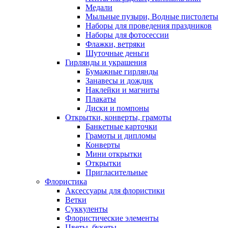
Медали
Мыльные пузыри, Водные пистолеты
Наборы для проведения праздников
Наборы для фотосессии
Флажки, ветряки
Шуточные деньги
Гирлянды и украшения
Бумажные гирлянды
Занавесы и дождик
Наклейки и магниты
Плакаты
Диски и помпоны
Открытки, конверты, грамоты
Банкетные карточки
Грамоты и дипломы
Конверты
Мини открытки
Открытки
Пригласительные
Флористика
Аксессуары для флористики
Ветки
Суккуленты
Флористические элементы
Цветы, букеты