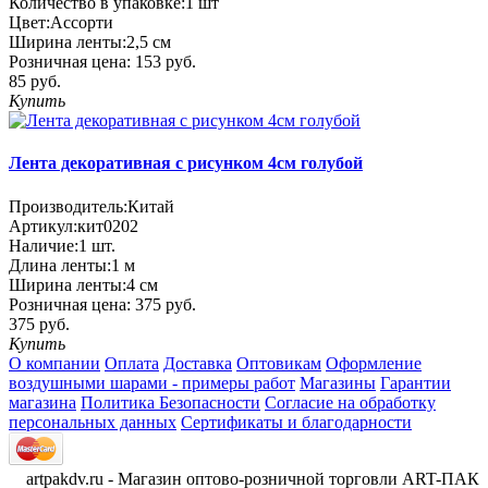
Количество в упаковке:
1 шт
Цвет:
Ассорти
Ширина ленты:
2,5 см
Розничная цена:
153 руб.
85 руб.
Купить
Лента декоративная с рисунком 4см голубой
Производитель:
Китай
Артикул:
кит0202
Наличие:
1
шт.
Длина ленты:
1 м
Ширина ленты:
4 см
Розничная цена:
375 руб.
375 руб.
Купить
О компании
Оплата
Доставка
Оптовикам
Оформление
воздушными шарами - примеры работ
Магазины
Гарантии
магазина
Политика Безопасности
Согласие на обработку
персональных данных
Сертификаты и благодарности
artpakdv.ru - Магазин оптово-розничной торговли ART-ПАК