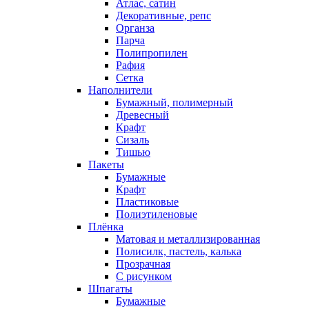
Атлас, сатин
Декоративные, репс
Органза
Парча
Полипропилен
Рафия
Сетка
Наполнители
Бумажный, полимерный
Древесный
Крафт
Сизаль
Тишью
Пакеты
Бумажные
Крафт
Пластиковые
Полиэтиленовые
Плёнка
Матовая и металлизированная
Полисилк, пастель, калька
Прозрачная
С рисунком
Шпагаты
Бумажные