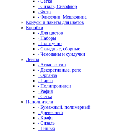
- Сетка
- Сизаль, Сизофлор
- Фетр
- Флизелин, Мешковина
Конусы и пакеты для цветов
Коробки
- Для цветов
- Наборы
- Поштучно
- Складные, сборные
- Чемоданы и сундучки
Ленты
- Атлас, сатин
- Декоративные, репс
- Органза
- Парча
- Полипропилен
- Рафия
- Сетка
Наполнители
- Бумажный, полимерный
- Древесный
- Крафт
- Сизаль
- Тишью