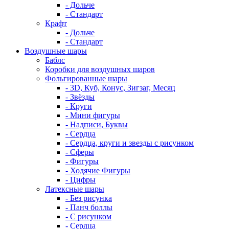
- Дольче
- Стандарт
Крафт
- Дольче
- Стандарт
Воздушные шары
Баблс
Коробки для воздушных шаров
Фольгированные шары
- 3D, Куб, Конус, Зигзаг, Месяц
- Звёзды
- Круги
- Мини фигуры
- Надписи, Буквы
- Сердца
- Сердца, круги и звезды с рисунком
- Сферы
- Фигуры
- Ходячие Фигуры
- Цифры
Латексные шары
- Без рисунка
- Панч боллы
- С рисунком
- Сердца