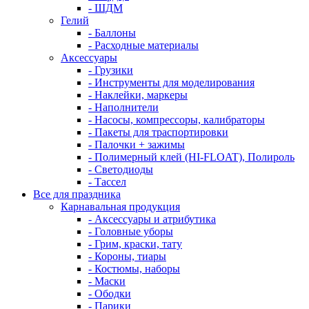
- ШДМ
Гелий
- Баллоны
- Расходные материалы
Аксессуары
- Грузики
- Инструменты для моделирования
- Наклейки, маркеры
- Наполнители
- Насосы, компрессоры, калибраторы
- Пакеты для траспортировки
- Палочки + зажимы
- Полимерный клей (HI-FLOAT), Полироль
- Светодиоды
- Тассел
Все для праздника
Карнавальная продукция
- Аксессуары и атрибутика
- Головные уборы
- Грим, краски, тату
- Короны, тиары
- Костюмы, наборы
- Маски
- Ободки
- Парики