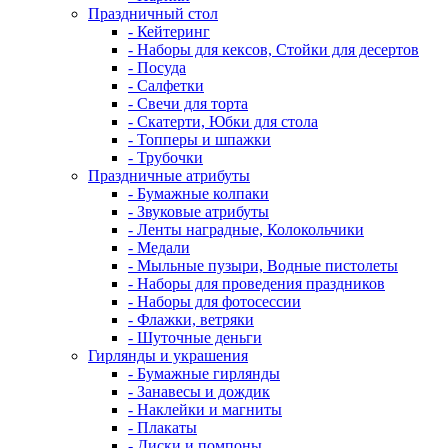
Праздничный стол
- Кейтеринг
- Наборы для кексов, Стойки для десертов
- Посуда
- Салфетки
- Свечи для торта
- Скатерти, Юбки для стола
- Топперы и шпажки
- Трубочки
Праздничные атрибуты
- Бумажные колпаки
- Звуковые атрибуты
- Ленты наградные, Колокольчики
- Медали
- Мыльные пузыри, Водные пистолеты
- Наборы для проведения праздников
- Наборы для фотосессии
- Флажки, ветряки
- Шуточные деньги
Гирлянды и украшения
- Бумажные гирлянды
- Занавесы и дождик
- Наклейки и магниты
- Плакаты
- Диски и помпоны