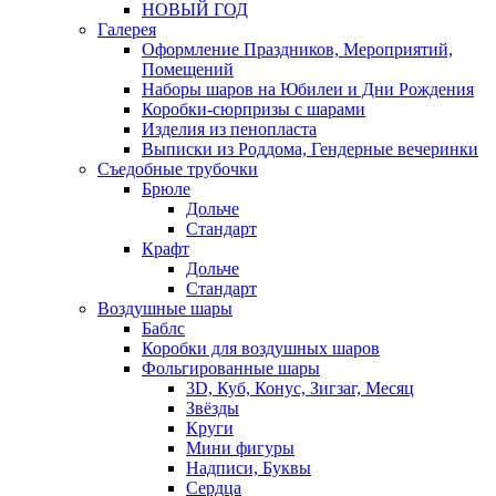
НОВЫЙ ГОД
Галерея
Оформление Праздников, Мероприятий,
Помещений
Наборы шаров на Юбилеи и Дни Рождения
Коробки-сюрпризы с шарами
Изделия из пенопласта
Выписки из Роддома, Гендерные вечеринки
Съедобные трубочки
Брюле
Дольче
Стандарт
Крафт
Дольче
Стандарт
Воздушные шары
Баблс
Коробки для воздушных шаров
Фольгированные шары
3D, Куб, Конус, Зигзаг, Месяц
Звёзды
Круги
Мини фигуры
Надписи, Буквы
Сердца