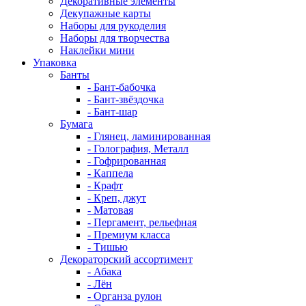
Декоративные элементы
Декупажные карты
Наборы для рукоделия
Наборы для творчества
Наклейки мини
Упаковка
Банты
- Бант-бабочка
- Бант-звёздочка
- Бант-шар
Бумага
- Глянец, ламинированная
- Голография, Металл
- Гофрированная
- Каппела
- Крафт
- Креп, джут
- Матовая
- Пергамент, рельефная
- Премиум класса
- Тишью
Декораторский ассортимент
- Абака
- Лён
- Органза рулон