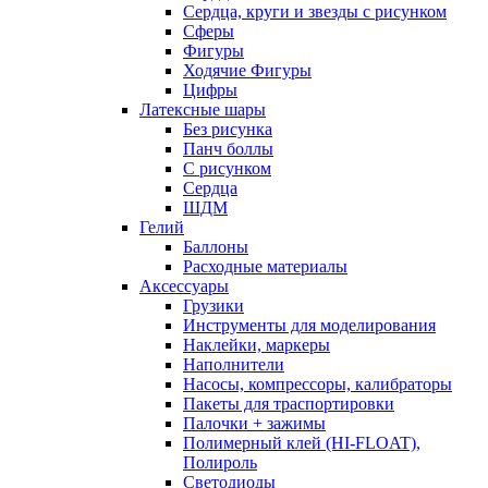
Сердца, круги и звезды с рисунком
Сферы
Фигуры
Ходячие Фигуры
Цифры
Латексные шары
Без рисунка
Панч боллы
С рисунком
Сердца
ШДМ
Гелий
Баллоны
Расходные материалы
Аксессуары
Грузики
Инструменты для моделирования
Наклейки, маркеры
Наполнители
Насосы, компрессоры, калибраторы
Пакеты для траспортировки
Палочки + зажимы
Полимерный клей (HI-FLOAT),
Полироль
Светодиоды