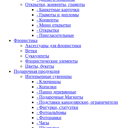
Открытки, конверты, грамоты
- Банкетные карточки
- Грамоты и дипломы
- Конверты
- Мини открытки
- Открытки
- Пригласительные
Флористика
Аксессуары для флористики
Ветки
Суккуленты
Флористические элементы
Цветы, букеты
Подарочная продукция
Интерьерные сувениры
- Ключницы
- Копилки
- Панно деревянные
- Подарочные Магниты
- Подставки канцелярские, ограничители
- Фигурки, статуэтки
- Фотоальбомы
- Фоторамки
- Часы
- Шкатулки