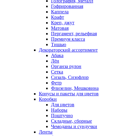
Голография, Металл
Гофрированная
Каппела
Крафт
Креп, джут
Матовая
Пергамент, рельефная
Премиум класса
Тишью
Декораторский ассортимент
Абака
Лён
Органза рулон
Сетка
Сизаль, Сизофлор
Фетр
Флизелин, Мешковина
Конусы и пакеты для цветов
Коробки
Для цветов
Наборы
Поштучно
Складные, сборные
Чемоданы и сундучки
Ленты