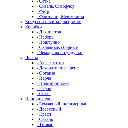
- Сетка
- Сизаль, Сизофлор
- Фетр
- Флизелин, Мешковина
Конусы и пакеты для цветов
Коробки
- Для цветов
- Наборы
- Поштучно
- Складные, сборные
- Чемоданы и сундучки
Ленты
- Атлас, сатин
- Декоративные, репс
- Органза
- Парча
- Полипропилен
- Рафия
- Сетка
Наполнители
- Бумажный, полимерный
- Древесный
- Крафт
- Сизаль
- Тишью