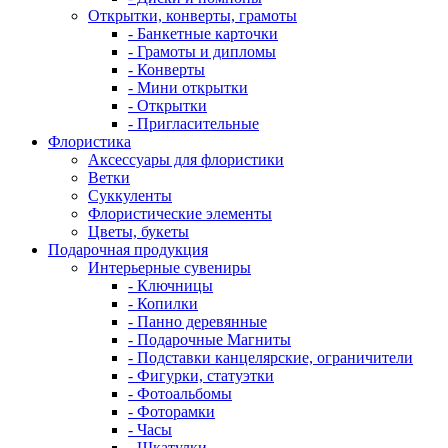
Открытки, конверты, грамоты
- Банкетные карточки
- Грамоты и дипломы
- Конверты
- Мини открытки
- Открытки
- Пригласительные
Флористика
Аксессуары для флористики
Ветки
Суккуленты
Флористические элементы
Цветы, букеты
Подарочная продукция
Интерьерные сувениры
- Ключницы
- Копилки
- Панно деревянные
- Подарочные Магниты
- Подставки канцелярские, ограничители
- Фигурки, статуэтки
- Фотоальбомы
- Фоторамки
- Часы
- Шкатулки