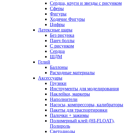
Сердца, круги и звезды с рисунком
Сферы
Фигуры
Ходячие Фигуры
Цифры
Латексные шары
Без рисунка
Панч боллы
С рисунком
Сердца
ШДМ
Гелий
Баллоны
Расходные материалы
Аксессуары
Грузики
Инструменты для моделирования
Наклейки, маркеры
Наполнители
Насосы, компрессоры, калибраторы
Пакеты для траспортировки
Палочки + зажимы
Полимерный клей (HI-FLOAT),
Полироль
Светодиоды