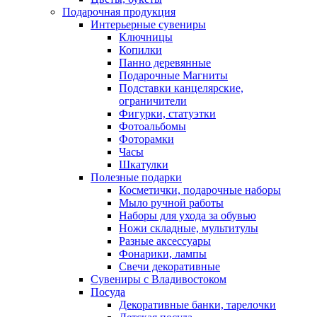
Подарочная продукция
Интерьерные сувениры
Ключницы
Копилки
Панно деревянные
Подарочные Магниты
Подставки канцелярские,
ограничители
Фигурки, статуэтки
Фотоальбомы
Фоторамки
Часы
Шкатулки
Полезные подарки
Косметички, подарочные наборы
Мыло ручной работы
Наборы для ухода за обувью
Ножи складные, мультитулы
Разные аксессуары
Фонарики, лампы
Свечи декоративные
Сувениры с Владивостоком
Посуда
Декоративные банки, тарелочки