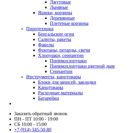
Джутовые
Льняные
Ящики, корзины
Деревянные
Плетеные корзины
Пиротехника
Бенгальские огни
Салюты, ракеты
Факелы
Фонтаны, петарды, свечи
Хлопушки, серпантин
Пневмохлопушки
Пневмохлопушки цветной дым
Серпантин
Инструменты, канцтовары
Блоки для записей, закладки
Канцтовары
Расходные материалы
Батарейки
Заказать обратный звонок
ПН - ПТ 10:00 - 19:00
СБ 10:00 - 15:00
+7 (914) 345-50-80