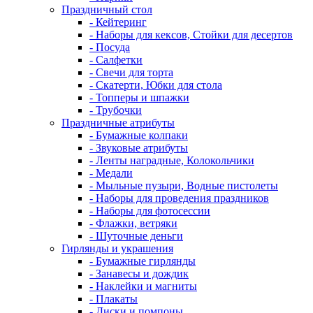
Праздничный стол
- Кейтеринг
- Наборы для кексов, Стойки для десертов
- Посуда
- Салфетки
- Свечи для торта
- Скатерти, Юбки для стола
- Топперы и шпажки
- Трубочки
Праздничные атрибуты
- Бумажные колпаки
- Звуковые атрибуты
- Ленты наградные, Колокольчики
- Медали
- Мыльные пузыри, Водные пистолеты
- Наборы для проведения праздников
- Наборы для фотосессии
- Флажки, ветряки
- Шуточные деньги
Гирлянды и украшения
- Бумажные гирлянды
- Занавесы и дождик
- Наклейки и магниты
- Плакаты
- Диски и помпоны