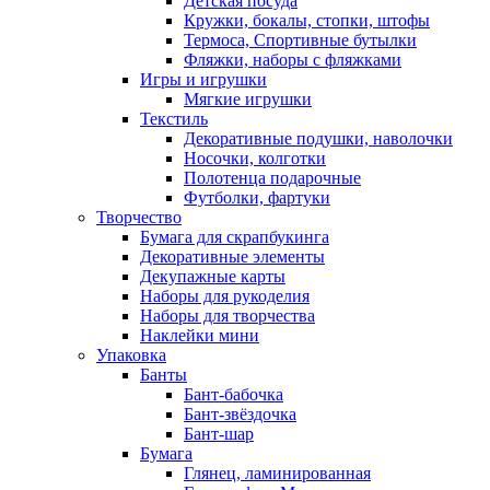
Детская посуда
Кружки, бокалы, стопки, штофы
Термоса, Спортивные бутылки
Фляжки, наборы с фляжками
Игры и игрушки
Мягкие игрушки
Текстиль
Декоративные подушки, наволочки
Носочки, колготки
Полотенца подарочные
Футболки, фартуки
Творчество
Бумага для скрапбукинга
Декоративные элементы
Декупажные карты
Наборы для рукоделия
Наборы для творчества
Наклейки мини
Упаковка
Банты
Бант-бабочка
Бант-звёздочка
Бант-шар
Бумага
Глянец, ламинированная