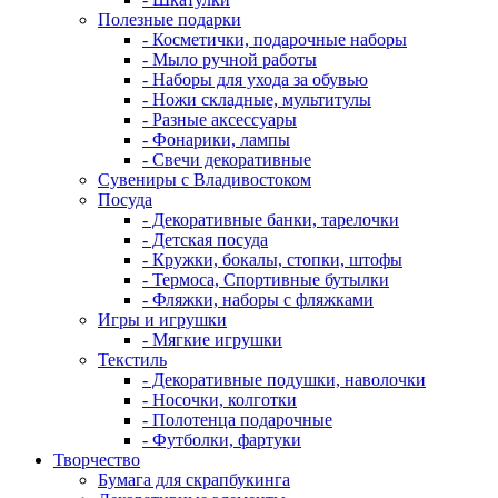
Полезные подарки
- Косметички, подарочные наборы
- Мыло ручной работы
- Наборы для ухода за обувью
- Ножи складные, мультитулы
- Разные аксессуары
- Фонарики, лампы
- Свечи декоративные
Сувениры с Владивостоком
Посуда
- Декоративные банки, тарелочки
- Детская посуда
- Кружки, бокалы, стопки, штофы
- Термоса, Спортивные бутылки
- Фляжки, наборы с фляжками
Игры и игрушки
- Мягкие игрушки
Текстиль
- Декоративные подушки, наволочки
- Носочки, колготки
- Полотенца подарочные
- Футболки, фартуки
Творчество
Бумага для скрапбукинга