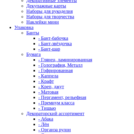
Декоративные элементы
Декупажные карты
Наборы для рукоделия
Наборы для творчества
Наклейки мини
Упаковка
Банты
- Бант-бабочка
- Бант-звёздочка
- Бант-шар
Бумага
- Глянец, ламинированная
- Голография, Металл
- Гофрированная
- Каппела
- Крафт
- Креп, джут
- Матовая
- Пергамент, рельефная
- Премиум класса
- Тишью
Декораторский ассортимент
- Абака
- Лён
- Органза рулон