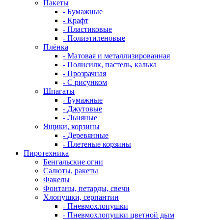
Пакеты
- Бумажные
- Крафт
- Пластиковые
- Полиэтиленовые
Плёнка
- Матовая и металлизированная
- Полисилк, пастель, калька
- Прозрачная
- С рисунком
Шпагаты
- Бумажные
- Джутовые
- Льняные
Ящики, корзины
- Деревянные
- Плетеные корзины
Пиротехника
Бенгальские огни
Салюты, ракеты
Факелы
Фонтаны, петарды, свечи
Хлопушки, серпантин
- Пневмохлопушки
- Пневмохлопушки цветной дым