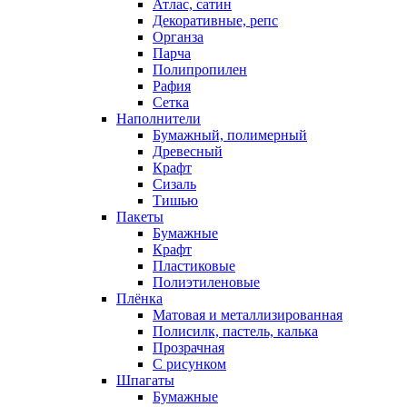
Атлас, сатин
Декоративные, репс
Органза
Парча
Полипропилен
Рафия
Сетка
Наполнители
Бумажный, полимерный
Древесный
Крафт
Сизаль
Тишью
Пакеты
Бумажные
Крафт
Пластиковые
Полиэтиленовые
Плёнка
Матовая и металлизированная
Полисилк, пастель, калька
Прозрачная
С рисунком
Шпагаты
Бумажные