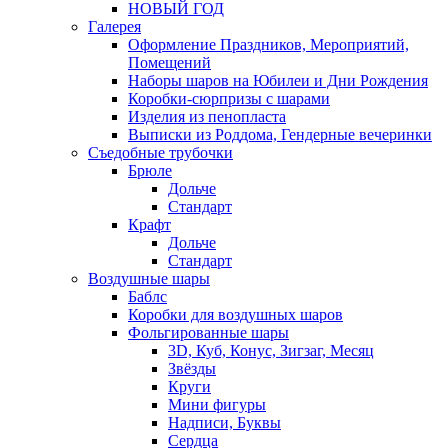
НОВЫЙ ГОД
Галерея
Оформление Праздников, Мероприятий,
Помещений
Наборы шаров на Юбилеи и Дни Рождения
Коробки-сюрпризы с шарами
Изделия из пенопласта
Выписки из Роддома, Гендерные вечеринки
Съедобные трубочки
Брюле
Дольче
Стандарт
Крафт
Дольче
Стандарт
Воздушные шары
Баблс
Коробки для воздушных шаров
Фольгированные шары
3D, Куб, Конус, Зигзаг, Месяц
Звёзды
Круги
Мини фигуры
Надписи, Буквы
Сердца