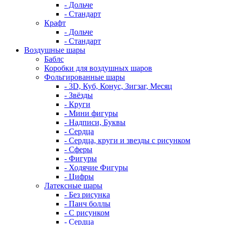
- Дольче
- Стандарт
Крафт
- Дольче
- Стандарт
Воздушные шары
Баблс
Коробки для воздушных шаров
Фольгированные шары
- 3D, Куб, Конус, Зигзаг, Месяц
- Звёзды
- Круги
- Мини фигуры
- Надписи, Буквы
- Сердца
- Сердца, круги и звезды с рисунком
- Сферы
- Фигуры
- Ходячие Фигуры
- Цифры
Латексные шары
- Без рисунка
- Панч боллы
- С рисунком
- Сердца