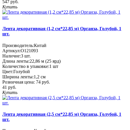
547 руб.
Купить
Лента декоративная (1,2 см*22,85 м) Органза, Голубой, 1
шт.
Производитель:
Китай
Артикул:
O121093
Наличие:
3
шт.
Длина ленты:
22,86 м (25 ярд)
Количество в упаковке:
1 шт
Цвет:
Голубой
Ширина ленты:
1,2 см
Розничная цена:
74 руб.
41 руб.
Купить
Лента декоративная (2,5 см*22,85 м) Органза, Голубой, 1
шт.