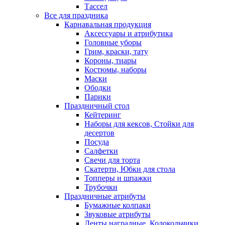
Тассел
Все для праздника
Карнавальная продукция
Аксессуары и атрибутика
Головные уборы
Грим, краски, тату
Короны, тиары
Костюмы, наборы
Маски
Ободки
Парики
Праздничный стол
Кейтеринг
Наборы для кексов, Стойки для
десертов
Посуда
Салфетки
Свечи для торта
Скатерти, Юбки для стола
Топперы и шпажки
Трубочки
Праздничные атрибуты
Бумажные колпаки
Звуковые атрибуты
Ленты наградные, Колокольчики