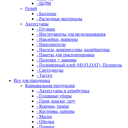
- ШДМ
Гелий
- Баллоны
- Расходные материалы
Аксессуары
- Грузики
- Инструменты для моделирования
- Наклейки, маркеры
- Наполнители
- Насосы, компрессоры, калибраторы
- Пакеты для траспортировки
- Палочки + зажимы
- Полимерный клей (HI-FLOAT), Полироль
- Светодиоды
- Тассел
Все для праздника
Карнавальная продукция
- Аксессуары и атрибутика
- Головные уборы
- Грим, краски, тату
- Короны, тиары
- Костюмы, наборы
- Маски
- Ободки
- Парики