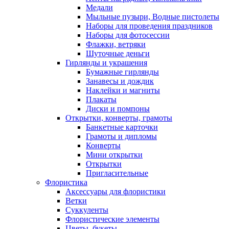
Медали
Мыльные пузыри, Водные пистолеты
Наборы для проведения праздников
Наборы для фотосессии
Флажки, ветряки
Шуточные деньги
Гирлянды и украшения
Бумажные гирлянды
Занавесы и дождик
Наклейки и магниты
Плакаты
Диски и помпоны
Открытки, конверты, грамоты
Банкетные карточки
Грамоты и дипломы
Конверты
Мини открытки
Открытки
Пригласительные
Флористика
Аксессуары для флористики
Ветки
Суккуленты
Флористические элементы
Цветы, букеты