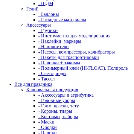
- ШДМ
Гелий
- Баллоны
- Расходные материалы
Аксессуары
- Грузики
- Инструменты для моделирования
- Наклейки, маркеры
- Наполнители
- Насосы, компрессоры, калибраторы
- Пакеты для траспортировки
- Палочки + зажимы
- Полимерный клей (HI-FLOAT), Полироль
- Светодиоды
- Тассел
Все для праздника
Карнавальная продукция
- Аксессуары и атрибутика
- Головные уборы
- Грим, краски, тату
- Короны, тиары
- Костюмы, наборы
- Маски
- Ободки
- Парики