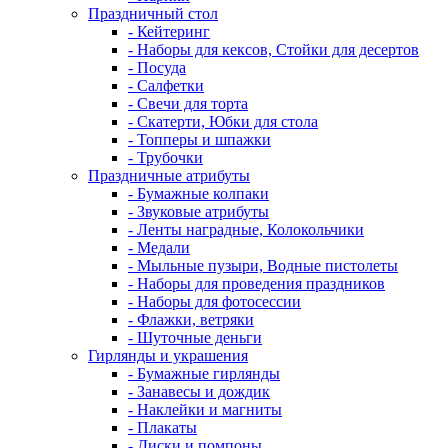
Праздничный стол
- Кейтеринг
- Наборы для кексов, Стойки для десертов
- Посуда
- Салфетки
- Свечи для торта
- Скатерти, Юбки для стола
- Топперы и шпажки
- Трубочки
Праздничные атрибуты
- Бумажные колпаки
- Звуковые атрибуты
- Ленты наградные, Колокольчики
- Медали
- Мыльные пузыри, Водные пистолеты
- Наборы для проведения праздников
- Наборы для фотосессии
- Флажки, ветряки
- Шуточные деньги
Гирлянды и украшения
- Бумажные гирлянды
- Занавесы и дождик
- Наклейки и магниты
- Плакаты
- Диски и помпоны