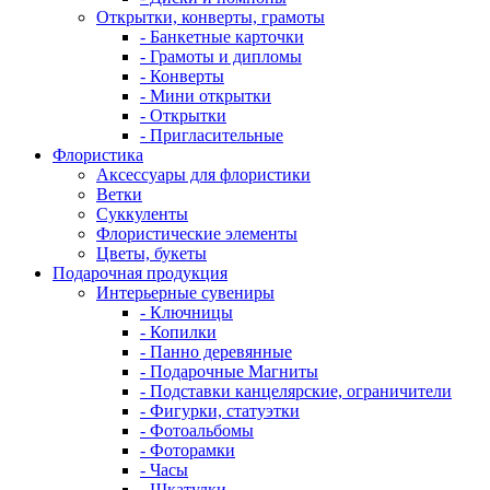
Открытки, конверты, грамоты
- Банкетные карточки
- Грамоты и дипломы
- Конверты
- Мини открытки
- Открытки
- Пригласительные
Флористика
Аксессуары для флористики
Ветки
Суккуленты
Флористические элементы
Цветы, букеты
Подарочная продукция
Интерьерные сувениры
- Ключницы
- Копилки
- Панно деревянные
- Подарочные Магниты
- Подставки канцелярские, ограничители
- Фигурки, статуэтки
- Фотоальбомы
- Фоторамки
- Часы
- Шкатулки