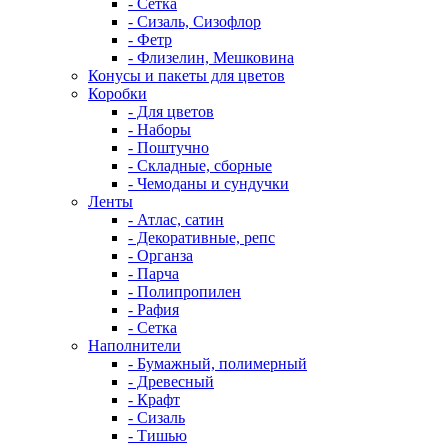
- Сетка
- Сизаль, Сизофлор
- Фетр
- Флизелин, Мешковина
Конусы и пакеты для цветов
Коробки
- Для цветов
- Наборы
- Поштучно
- Складные, сборные
- Чемоданы и сундучки
Ленты
- Атлас, сатин
- Декоративные, репс
- Органза
- Парча
- Полипропилен
- Рафия
- Сетка
Наполнители
- Бумажный, полимерный
- Древесный
- Крафт
- Сизаль
- Тишью