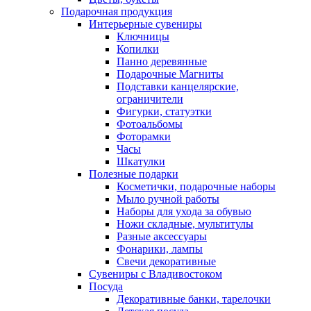
Подарочная продукция
Интерьерные сувениры
Ключницы
Копилки
Панно деревянные
Подарочные Магниты
Подставки канцелярские,
ограничители
Фигурки, статуэтки
Фотоальбомы
Фоторамки
Часы
Шкатулки
Полезные подарки
Косметички, подарочные наборы
Мыло ручной работы
Наборы для ухода за обувью
Ножи складные, мультитулы
Разные аксессуары
Фонарики, лампы
Свечи декоративные
Сувениры с Владивостоком
Посуда
Декоративные банки, тарелочки