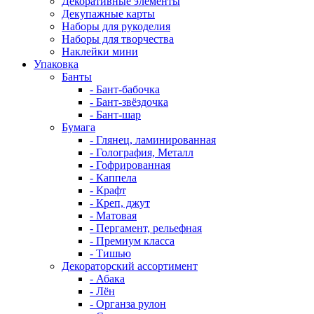
Декоративные элементы
Декупажные карты
Наборы для рукоделия
Наборы для творчества
Наклейки мини
Упаковка
Банты
- Бант-бабочка
- Бант-звёздочка
- Бант-шар
Бумага
- Глянец, ламинированная
- Голография, Металл
- Гофрированная
- Каппела
- Крафт
- Креп, джут
- Матовая
- Пергамент, рельефная
- Премиум класса
- Тишью
Декораторский ассортимент
- Абака
- Лён
- Органза рулон