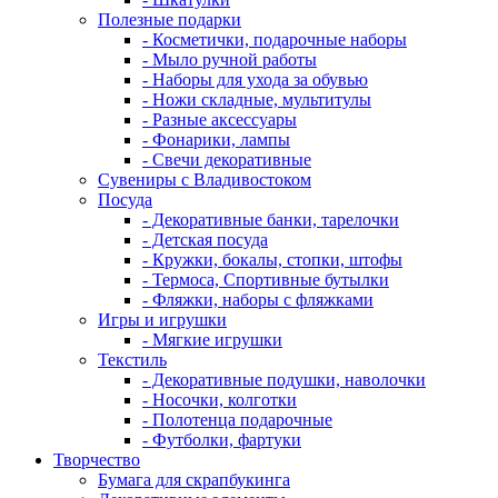
Полезные подарки
- Косметички, подарочные наборы
- Мыло ручной работы
- Наборы для ухода за обувью
- Ножи складные, мультитулы
- Разные аксессуары
- Фонарики, лампы
- Свечи декоративные
Сувениры с Владивостоком
Посуда
- Декоративные банки, тарелочки
- Детская посуда
- Кружки, бокалы, стопки, штофы
- Термоса, Спортивные бутылки
- Фляжки, наборы с фляжками
Игры и игрушки
- Мягкие игрушки
Текстиль
- Декоративные подушки, наволочки
- Носочки, колготки
- Полотенца подарочные
- Футболки, фартуки
Творчество
Бумага для скрапбукинга