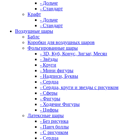
- Дольче
- Стандарт
Крафт
- Дольче
- Стандарт
Воздушные шары
Баблс
Коробки для воздушных шаров
Фольгированные шары
- 3D, Куб, Конус, Зигзаг, Месяц
- Звёзды
- Круги
- Мини фигуры
- Надписи, Буквы
- Сердца
- Сердца, круги и звезды с рисунком
- Сферы
- Фигуры
- Ходячие Фигуры
- Цифры
Латексные шары
- Без рисунка
- Панч боллы
- С рисунком
- Сердца