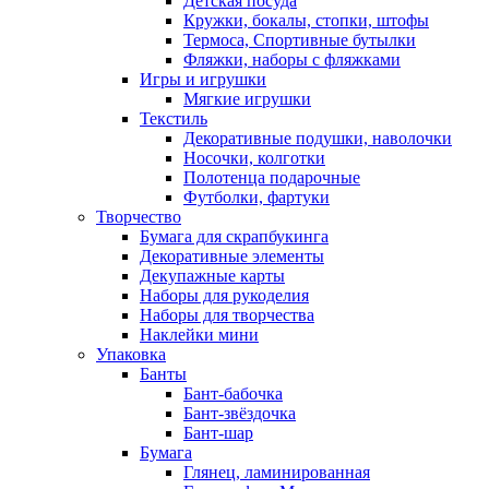
Детская посуда
Кружки, бокалы, стопки, штофы
Термоса, Спортивные бутылки
Фляжки, наборы с фляжками
Игры и игрушки
Мягкие игрушки
Текстиль
Декоративные подушки, наволочки
Носочки, колготки
Полотенца подарочные
Футболки, фартуки
Творчество
Бумага для скрапбукинга
Декоративные элементы
Декупажные карты
Наборы для рукоделия
Наборы для творчества
Наклейки мини
Упаковка
Банты
Бант-бабочка
Бант-звёздочка
Бант-шар
Бумага
Глянец, ламинированная