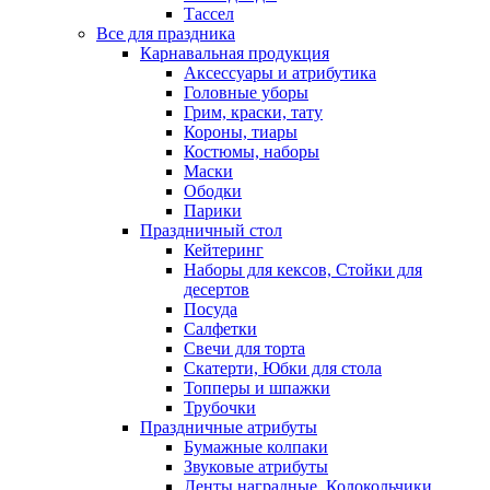
Тассел
Все для праздника
Карнавальная продукция
Аксессуары и атрибутика
Головные уборы
Грим, краски, тату
Короны, тиары
Костюмы, наборы
Маски
Ободки
Парики
Праздничный стол
Кейтеринг
Наборы для кексов, Стойки для
десертов
Посуда
Салфетки
Свечи для торта
Скатерти, Юбки для стола
Топперы и шпажки
Трубочки
Праздничные атрибуты
Бумажные колпаки
Звуковые атрибуты
Ленты наградные, Колокольчики