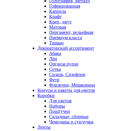
Голография, Металл
Гофрированная
Каппела
Крафт
Креп, джут
Матовая
Пергамент, рельефная
Премиум класса
Тишью
Декораторский ассортимент
Абака
Лён
Органза рулон
Сетка
Сизаль, Сизофлор
Фетр
Флизелин, Мешковина
Конусы и пакеты для цветов
Коробки
Для цветов
Наборы
Поштучно
Складные, сборные
Чемоданы и сундучки
Ленты