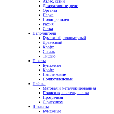
Атлас, сатин
Декоративные, репс
Органза
Парча
Полипропилен
Рафия
Сетка
Наполнители
Бумажный, полимерный
Древесный
Крафт
Сизаль
Тишью
Пакеты
Бумажные
Крафт
Пластиковые
Полиэтиленовые
Плёнка
Матовая и металлизированная
Полисилк, пастель, калька
Прозрачная
С рисунком
Шпагаты
Бумажные