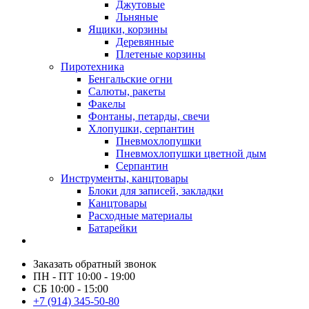
Джутовые
Льняные
Ящики, корзины
Деревянные
Плетеные корзины
Пиротехника
Бенгальские огни
Салюты, ракеты
Факелы
Фонтаны, петарды, свечи
Хлопушки, серпантин
Пневмохлопушки
Пневмохлопушки цветной дым
Серпантин
Инструменты, канцтовары
Блоки для записей, закладки
Канцтовары
Расходные материалы
Батарейки
Заказать обратный звонок
ПН - ПТ 10:00 - 19:00
СБ 10:00 - 15:00
+7 (914) 345-50-80