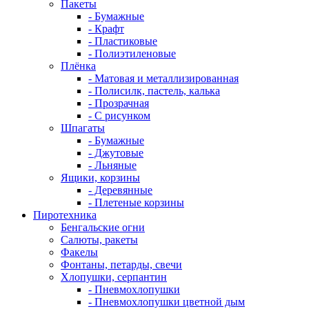
Пакеты
- Бумажные
- Крафт
- Пластиковые
- Полиэтиленовые
Плёнка
- Матовая и металлизированная
- Полисилк, пастель, калька
- Прозрачная
- С рисунком
Шпагаты
- Бумажные
- Джутовые
- Льняные
Ящики, корзины
- Деревянные
- Плетеные корзины
Пиротехника
Бенгальские огни
Салюты, ракеты
Факелы
Фонтаны, петарды, свечи
Хлопушки, серпантин
- Пневмохлопушки
- Пневмохлопушки цветной дым