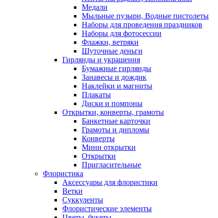
Медали
Мыльные пузыри, Водные пистолеты
Наборы для проведения праздников
Наборы для фотосессии
Флажки, ветряки
Шуточные деньги
Гирлянды и украшения
Бумажные гирлянды
Занавесы и дождик
Наклейки и магниты
Плакаты
Диски и помпоны
Открытки, конверты, грамоты
Банкетные карточки
Грамоты и дипломы
Конверты
Мини открытки
Открытки
Пригласительные
Флористика
Аксессуары для флористики
Ветки
Суккуленты
Флористические элементы
Цветы, букеты