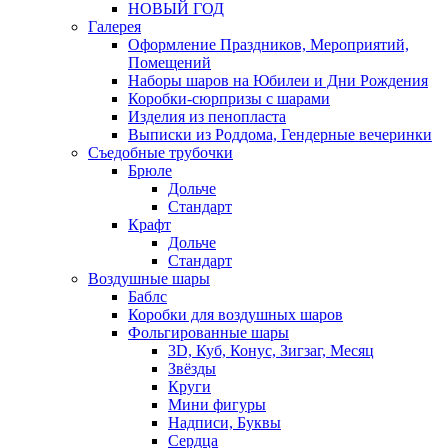
НОВЫЙ ГОД
Галерея
Оформление Праздников, Мероприятий,
Помещений
Наборы шаров на Юбилеи и Дни Рождения
Коробки-сюрпризы с шарами
Изделия из пенопласта
Выписки из Роддома, Гендерные вечеринки
Съедобные трубочки
Брюле
Дольче
Стандарт
Крафт
Дольче
Стандарт
Воздушные шары
Баблс
Коробки для воздушных шаров
Фольгированные шары
3D, Куб, Конус, Зигзаг, Месяц
Звёзды
Круги
Мини фигуры
Надписи, Буквы
Сердца