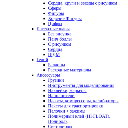
Сердца, круги и звезды с рисунком
Сферы
Фигуры
Ходячие Фигуры
Цифры
Латексные шары
Без рисунка
Панч боллы
С рисунком
Сердца
ШДМ
Гелий
Баллоны
Расходные материалы
Аксессуары
Грузики
Инструменты для моделирования
Наклейки, маркеры
Наполнители
Насосы, компрессоры, калибраторы
Пакеты для траспортировки
Палочки + зажимы
Полимерный клей (HI-FLOAT),
Полироль
Светодиоды