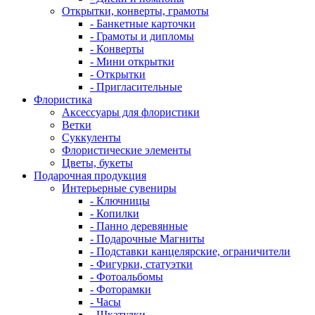
Открытки, конверты, грамоты
- Банкетные карточки
- Грамоты и дипломы
- Конверты
- Мини открытки
- Открытки
- Пригласительные
Флористика
Аксессуары для флористики
Ветки
Суккуленты
Флористические элементы
Цветы, букеты
Подарочная продукция
Интерьерные сувениры
- Ключницы
- Копилки
- Панно деревянные
- Подарочные Магниты
- Подставки канцелярские, ограничители
- Фигурки, статуэтки
- Фотоальбомы
- Фоторамки
- Часы
- Шкатулки