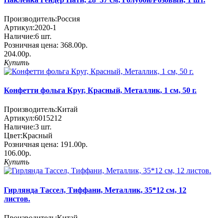
Производитель:
Россия
Артикул:
2020-1
Наличие:
6
шт.
Розничная цена:
368.00р.
204.00р.
Купить
Конфетти фольга Круг, Красный, Металлик, 1 см, 50 г.
Производитель:
Китай
Артикул:
6015212
Наличие:
3
шт.
Цвет:
Красный
Розничная цена:
191.00р.
106.00р.
Купить
Гирлянда Тассел, Тиффани, Металлик, 35*12 см, 12
листов.
Производитель:
Китай