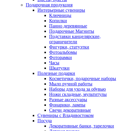
Подарочная продукция
Интерьерные сувениры
Ключницы
Копилки
Панно деревянные
Подарочные Магниты
Подставки канцелярские,
ограничители
Фигурки, статуэтки
Фотоальбомы
Фоторамки
Часы
Шкатулки
Полезные подарки
Косметички, подарочные наборы
Мыло ручной работы
Наборы для ухода за обувью
Ножи складные, мультитулы
Разные аксессуары
Фонарики, лампы
Свечи декоративные
Сувениры с Владивостоком
Посуда
Декоративные банки, тарелочки