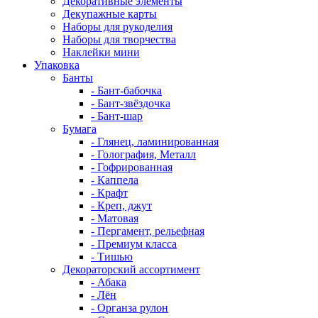
Декоративные элементы
Декупажные карты
Наборы для рукоделия
Наборы для творчества
Наклейки мини
Упаковка
Банты
- Бант-бабочка
- Бант-звёздочка
- Бант-шар
Бумага
- Глянец, ламинированная
- Голография, Металл
- Гофрированная
- Каппела
- Крафт
- Креп, джут
- Матовая
- Пергамент, рельефная
- Премиум класса
- Тишью
Декораторский ассортимент
- Абака
- Лён
- Органза рулон