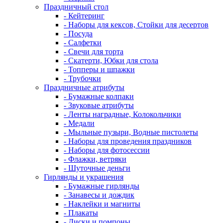
Праздничный стол
- Кейтеринг
- Наборы для кексов, Стойки для десертов
- Посуда
- Салфетки
- Свечи для торта
- Скатерти, Юбки для стола
- Топперы и шпажки
- Трубочки
Праздничные атрибуты
- Бумажные колпаки
- Звуковые атрибуты
- Ленты наградные, Колокольчики
- Медали
- Мыльные пузыри, Водные пистолеты
- Наборы для проведения праздников
- Наборы для фотосессии
- Флажки, ветряки
- Шуточные деньги
Гирлянды и украшения
- Бумажные гирлянды
- Занавесы и дождик
- Наклейки и магниты
- Плакаты
- Диски и помпоны