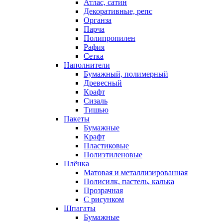
Атлас, сатин
Декоративные, репс
Органза
Парча
Полипропилен
Рафия
Сетка
Наполнители
Бумажный, полимерный
Древесный
Крафт
Сизаль
Тишью
Пакеты
Бумажные
Крафт
Пластиковые
Полиэтиленовые
Плёнка
Матовая и металлизированная
Полисилк, пастель, калька
Прозрачная
С рисунком
Шпагаты
Бумажные