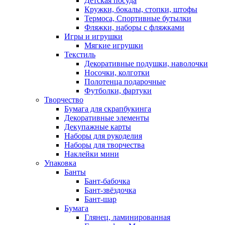
Детская посуда
Кружки, бокалы, стопки, штофы
Термоса, Спортивные бутылки
Фляжки, наборы с фляжками
Игры и игрушки
Мягкие игрушки
Текстиль
Декоративные подушки, наволочки
Носочки, колготки
Полотенца подарочные
Футболки, фартуки
Творчество
Бумага для скрапбукинга
Декоративные элементы
Декупажные карты
Наборы для рукоделия
Наборы для творчества
Наклейки мини
Упаковка
Банты
Бант-бабочка
Бант-звёздочка
Бант-шар
Бумага
Глянец, ламинированная