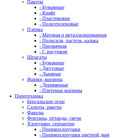
Пакеты
- Бумажные
- Крафт
- Пластиковые
- Полиэтиленовые
Плёнка
- Матовая и металлизированная
- Полисилк, пастель, калька
- Прозрачная
- С рисунком
Шпагаты
- Бумажные
- Джутовые
- Льняные
Ящики, корзины
- Деревянные
- Плетеные корзины
Пиротехника
Бенгальские огни
Салюты, ракеты
Факелы
Фонтаны, петарды, свечи
Хлопушки, серпантин
- Пневмохлопушки
- Пневмохлопушки цветной дым