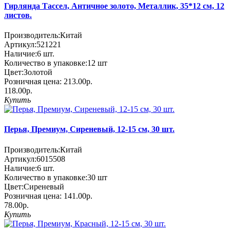
Гирлянда Тассел, Античное золото, Металлик, 35*12 см, 12
листов.
Производитель:
Китай
Артикул:
521221
Наличие:
6
шт.
Количество в упаковке:
12 шт
Цвет:
Золотой
Розничная цена:
213.00р.
118.00р.
Купить
Перья, Премиум, Сиреневый, 12-15 см, 30 шт.
Производитель:
Китай
Артикул:
6015508
Наличие:
6
шт.
Количество в упаковке:
30 шт
Цвет:
Сиреневый
Розничная цена:
141.00р.
78.00р.
Купить