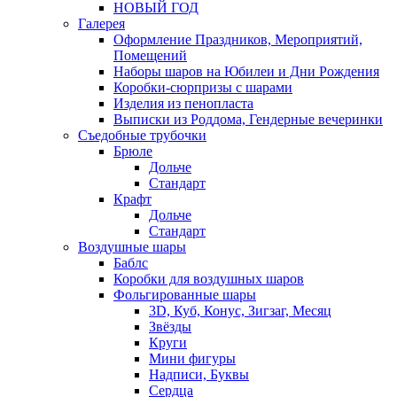
НОВЫЙ ГОД
Галерея
Оформление Праздников, Мероприятий,
Помещений
Наборы шаров на Юбилеи и Дни Рождения
Коробки-сюрпризы с шарами
Изделия из пенопласта
Выписки из Роддома, Гендерные вечеринки
Съедобные трубочки
Брюле
Дольче
Стандарт
Крафт
Дольче
Стандарт
Воздушные шары
Баблс
Коробки для воздушных шаров
Фольгированные шары
3D, Куб, Конус, Зигзаг, Месяц
Звёзды
Круги
Мини фигуры
Надписи, Буквы
Сердца