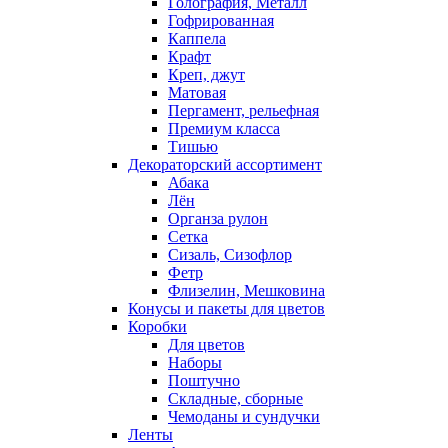
Голография, Металл
Гофрированная
Каппела
Крафт
Креп, джут
Матовая
Пергамент, рельефная
Премиум класса
Тишью
Декораторский ассортимент
Абака
Лён
Органза рулон
Сетка
Сизаль, Сизофлор
Фетр
Флизелин, Мешковина
Конусы и пакеты для цветов
Коробки
Для цветов
Наборы
Поштучно
Складные, сборные
Чемоданы и сундучки
Ленты