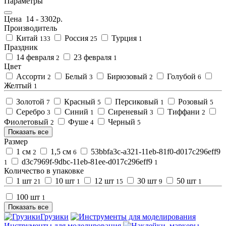
Параметры
Цена
14
-
3302
р.
Производитель
Китай
Россия
Турция
133
25
1
Праздник
14 февраля
23 февраля
2
1
Цвет
Ассорти
Белый
Бирюзовый
Голубой
2
3
2
6
Желтый
1
Золотой
Красный
Персиковый
Розовый
7
5
1
5
Серебро
Синий
Сиреневый
Тиффани
3
1
3
2
Фиолетовый
Фуше
Черный
2
4
5
Показать все
Размер
1 см
1,5 см
53bbfa3c-a321-11eb-81f0-d017c296eff9
2
6
d3c7969f-9dbc-11eb-81ee-d017c296eff9
1
1
Количество в упаковке
1 шт
10 шт
12 шт
30 шт
50 шт
21
1
15
9
1
100 шт
1
Показать все
Грузики
Инструменты для моделирования