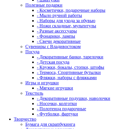
Полезные подарки
- Косметички, подарочные наборы
- Мыло ручной работы
- Наборы для ухода за обувью
- Ножи складные, мультитулы
- Разные аксессуары
- Фонарики, лампы
- Свечи декоративные
Сувениры с Владивостоком
Посуда
- Декоративные банки, тарелочки
- Детская посуда
- Кружки, бокалы, стопки, штофы
- Термоса, Спортивные бутылки
- Фляжки, наборы с фляжками
Игры и игрушки
- Мягкие игрушки
Текстиль
- Декоративные подушки, наволочки
- Носочки, колготки
- Полотенца подарочные
- Футболки, фартуки
Творчество
Бумага для скрапбукинга