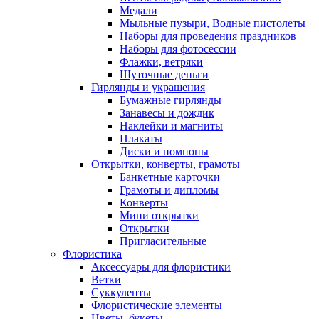
Медали
Мыльные пузыри, Водные пистолеты
Наборы для проведения праздников
Наборы для фотосессии
Флажки, ветряки
Шуточные деньги
Гирлянды и украшения
Бумажные гирлянды
Занавесы и дождик
Наклейки и магниты
Плакаты
Диски и помпоны
Открытки, конверты, грамоты
Банкетные карточки
Грамоты и дипломы
Конверты
Мини открытки
Открытки
Пригласительные
Флористика
Аксессуары для флористики
Ветки
Суккуленты
Флористические элементы
Цветы, букеты