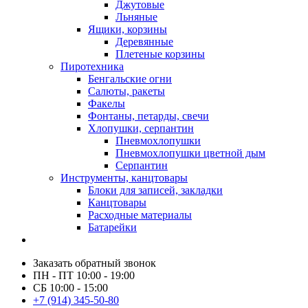
Джутовые
Льняные
Ящики, корзины
Деревянные
Плетеные корзины
Пиротехника
Бенгальские огни
Салюты, ракеты
Факелы
Фонтаны, петарды, свечи
Хлопушки, серпантин
Пневмохлопушки
Пневмохлопушки цветной дым
Серпантин
Инструменты, канцтовары
Блоки для записей, закладки
Канцтовары
Расходные материалы
Батарейки
Заказать обратный звонок
ПН - ПТ 10:00 - 19:00
СБ 10:00 - 15:00
+7 (914) 345-50-80