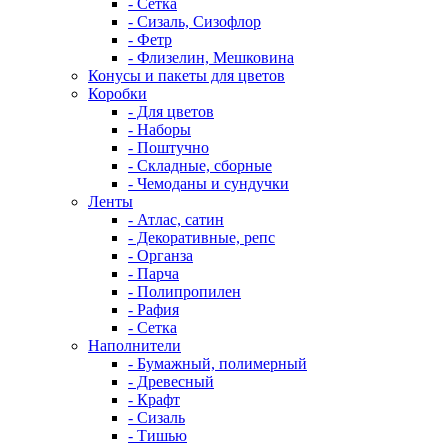
- Сетка
- Сизаль, Сизофлор
- Фетр
- Флизелин, Мешковина
Конусы и пакеты для цветов
Коробки
- Для цветов
- Наборы
- Поштучно
- Складные, сборные
- Чемоданы и сундучки
Ленты
- Атлас, сатин
- Декоративные, репс
- Органза
- Парча
- Полипропилен
- Рафия
- Сетка
Наполнители
- Бумажный, полимерный
- Древесный
- Крафт
- Сизаль
- Тишью