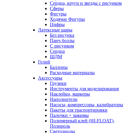
Сердца, круги и звезды с рисунком
Сферы
Фигуры
Ходячие Фигуры
Цифры
Латексные шары
Без рисунка
Панч боллы
С рисунком
Сердца
ШДМ
Гелий
Баллоны
Расходные материалы
Аксессуары
Грузики
Инструменты для моделирования
Наклейки, маркеры
Наполнители
Насосы, компрессоры, калибраторы
Пакеты для траспортировки
Палочки + зажимы
Полимерный клей (HI-FLOAT),
Полироль
Светодиоды