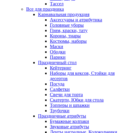
Тассел
Все для праздника
Карнавальная продукция
Аксессуары и атрибутика
Головные уборы
Грим, краски, тату
Короны, тиары
Костюмы, наборы
Маски
Ободки
Парики
Праздничный стол
Кейтеринг
Наборы для кексов, Стойки для
десертов
Посуда
Салфетки
Свечи для торта
Скатерти, Юбки для стола
Топперы и шпажки
Трубочки
Праздничные атрибуты
Бумажные колпаки
Звуковые атрибуты
Ленты наградные, Колокольчики