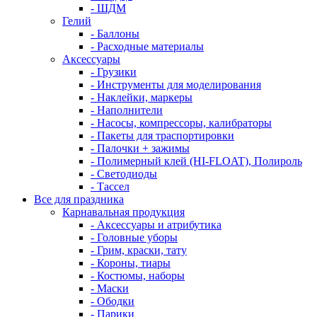
- ШДМ
Гелий
- Баллоны
- Расходные материалы
Аксессуары
- Грузики
- Инструменты для моделирования
- Наклейки, маркеры
- Наполнители
- Насосы, компрессоры, калибраторы
- Пакеты для траспортировки
- Палочки + зажимы
- Полимерный клей (HI-FLOAT), Полироль
- Светодиоды
- Тассел
Все для праздника
Карнавальная продукция
- Аксессуары и атрибутика
- Головные уборы
- Грим, краски, тату
- Короны, тиары
- Костюмы, наборы
- Маски
- Ободки
- Парики