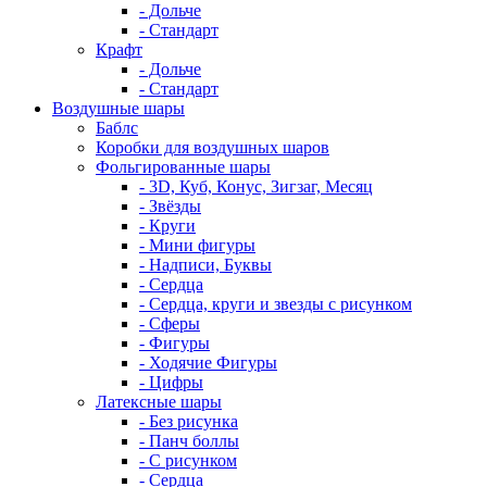
- Дольче
- Стандарт
Крафт
- Дольче
- Стандарт
Воздушные шары
Баблс
Коробки для воздушных шаров
Фольгированные шары
- 3D, Куб, Конус, Зигзаг, Месяц
- Звёзды
- Круги
- Мини фигуры
- Надписи, Буквы
- Сердца
- Сердца, круги и звезды с рисунком
- Сферы
- Фигуры
- Ходячие Фигуры
- Цифры
Латексные шары
- Без рисунка
- Панч боллы
- С рисунком
- Сердца