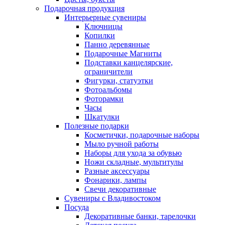
Подарочная продукция
Интерьерные сувениры
Ключницы
Копилки
Панно деревянные
Подарочные Магниты
Подставки канцелярские,
ограничители
Фигурки, статуэтки
Фотоальбомы
Фоторамки
Часы
Шкатулки
Полезные подарки
Косметички, подарочные наборы
Мыло ручной работы
Наборы для ухода за обувью
Ножи складные, мультитулы
Разные аксессуары
Фонарики, лампы
Свечи декоративные
Сувениры с Владивостоком
Посуда
Декоративные банки, тарелочки