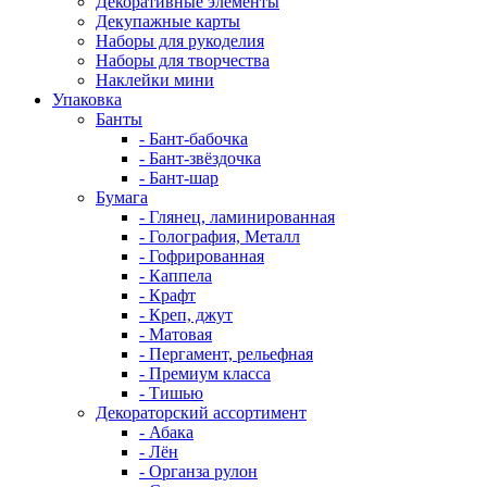
Декоративные элементы
Декупажные карты
Наборы для рукоделия
Наборы для творчества
Наклейки мини
Упаковка
Банты
- Бант-бабочка
- Бант-звёздочка
- Бант-шар
Бумага
- Глянец, ламинированная
- Голография, Металл
- Гофрированная
- Каппела
- Крафт
- Креп, джут
- Матовая
- Пергамент, рельефная
- Премиум класса
- Тишью
Декораторский ассортимент
- Абака
- Лён
- Органза рулон