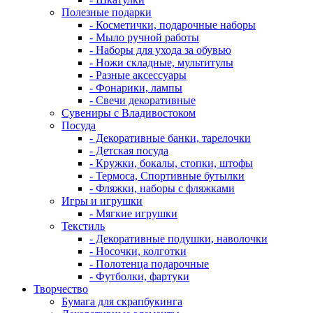
Полезные подарки
- Косметички, подарочные наборы
- Мыло ручной работы
- Наборы для ухода за обувью
- Ножи складные, мультитулы
- Разные аксессуары
- Фонарики, лампы
- Свечи декоративные
Сувениры с Владивостоком
Посуда
- Декоративные банки, тарелочки
- Детская посуда
- Кружки, бокалы, стопки, штофы
- Термоса, Спортивные бутылки
- Фляжки, наборы с фляжками
Игры и игрушки
- Мягкие игрушки
Текстиль
- Декоративные подушки, наволочки
- Носочки, колготки
- Полотенца подарочные
- Футболки, фартуки
Творчество
Бумага для скрапбукинга