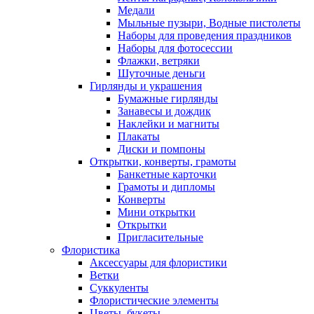
Медали
Мыльные пузыри, Водные пистолеты
Наборы для проведения праздников
Наборы для фотосессии
Флажки, ветряки
Шуточные деньги
Гирлянды и украшения
Бумажные гирлянды
Занавесы и дождик
Наклейки и магниты
Плакаты
Диски и помпоны
Открытки, конверты, грамоты
Банкетные карточки
Грамоты и дипломы
Конверты
Мини открытки
Открытки
Пригласительные
Флористика
Аксессуары для флористики
Ветки
Суккуленты
Флористические элементы
Цветы, букеты