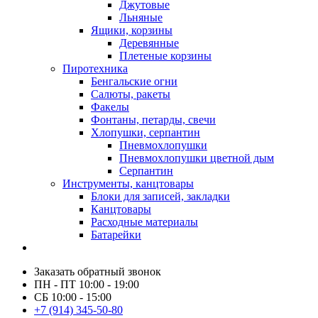
Джутовые
Льняные
Ящики, корзины
Деревянные
Плетеные корзины
Пиротехника
Бенгальские огни
Салюты, ракеты
Факелы
Фонтаны, петарды, свечи
Хлопушки, серпантин
Пневмохлопушки
Пневмохлопушки цветной дым
Серпантин
Инструменты, канцтовары
Блоки для записей, закладки
Канцтовары
Расходные материалы
Батарейки
Заказать обратный звонок
ПН - ПТ 10:00 - 19:00
СБ 10:00 - 15:00
+7 (914) 345-50-80