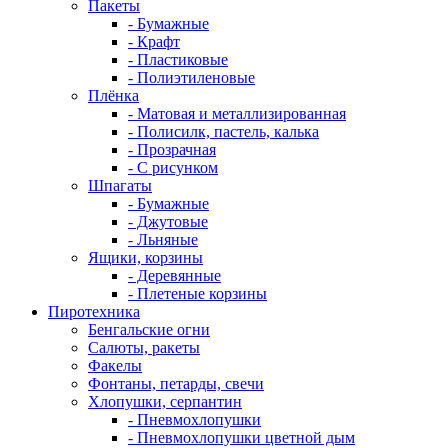
Пакеты
- Бумажные
- Крафт
- Пластиковые
- Полиэтиленовые
Плёнка
- Матовая и металлизированная
- Полисилк, пастель, калька
- Прозрачная
- С рисунком
Шпагаты
- Бумажные
- Джутовые
- Льняные
Ящики, корзины
- Деревянные
- Плетеные корзины
Пиротехника
Бенгальские огни
Салюты, ракеты
Факелы
Фонтаны, петарды, свечи
Хлопушки, серпантин
- Пневмохлопушки
- Пневмохлопушки цветной дым