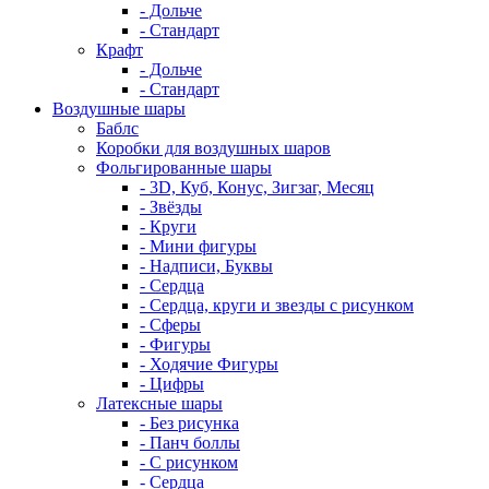
- Дольче
- Стандарт
Крафт
- Дольче
- Стандарт
Воздушные шары
Баблс
Коробки для воздушных шаров
Фольгированные шары
- 3D, Куб, Конус, Зигзаг, Месяц
- Звёзды
- Круги
- Мини фигуры
- Надписи, Буквы
- Сердца
- Сердца, круги и звезды с рисунком
- Сферы
- Фигуры
- Ходячие Фигуры
- Цифры
Латексные шары
- Без рисунка
- Панч боллы
- С рисунком
- Сердца