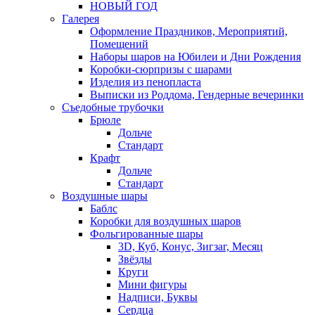
НОВЫЙ ГОД
Галерея
Оформление Праздников, Мероприятий,
Помещений
Наборы шаров на Юбилеи и Дни Рождения
Коробки-сюрпризы с шарами
Изделия из пенопласта
Выписки из Роддома, Гендерные вечеринки
Съедобные трубочки
Брюле
Дольче
Стандарт
Крафт
Дольче
Стандарт
Воздушные шары
Баблс
Коробки для воздушных шаров
Фольгированные шары
3D, Куб, Конус, Зигзаг, Месяц
Звёзды
Круги
Мини фигуры
Надписи, Буквы
Сердца