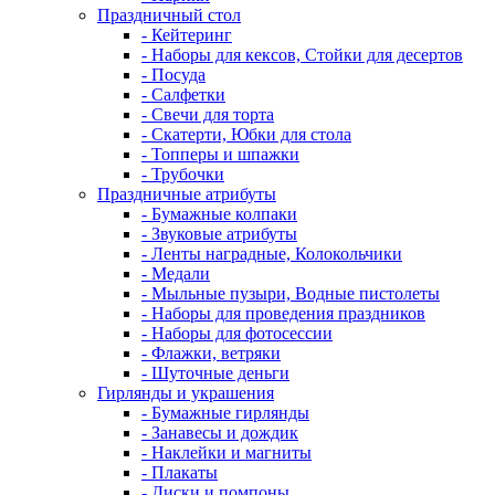
Праздничный стол
- Кейтеринг
- Наборы для кексов, Стойки для десертов
- Посуда
- Салфетки
- Свечи для торта
- Скатерти, Юбки для стола
- Топперы и шпажки
- Трубочки
Праздничные атрибуты
- Бумажные колпаки
- Звуковые атрибуты
- Ленты наградные, Колокольчики
- Медали
- Мыльные пузыри, Водные пистолеты
- Наборы для проведения праздников
- Наборы для фотосессии
- Флажки, ветряки
- Шуточные деньги
Гирлянды и украшения
- Бумажные гирлянды
- Занавесы и дождик
- Наклейки и магниты
- Плакаты
- Диски и помпоны