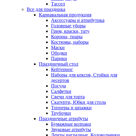
Тассел
Все для праздника
Карнавальная продукция
Аксессуары и атрибутика
Головные уборы
Грим, краски, тату
Короны, тиары
Костюмы, наборы
Маски
Ободки
Парики
Праздничный стол
Кейтеринг
Наборы для кексов, Стойки для
десертов
Посуда
Салфетки
Свечи для торта
Скатерти, Юбки для стола
Топперы и шпажки
Трубочки
Праздничные атрибуты
Бумажные колпаки
Звуковые атрибуты
Ленты наградные, Колокольчики