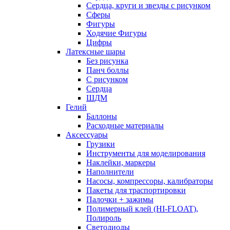
Сердца, круги и звезды с рисунком
Сферы
Фигуры
Ходячие Фигуры
Цифры
Латексные шары
Без рисунка
Панч боллы
С рисунком
Сердца
ШДМ
Гелий
Баллоны
Расходные материалы
Аксессуары
Грузики
Инструменты для моделирования
Наклейки, маркеры
Наполнители
Насосы, компрессоры, калибраторы
Пакеты для траспортировки
Палочки + зажимы
Полимерный клей (HI-FLOAT),
Полироль
Светодиоды