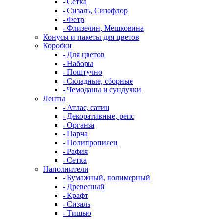
- Сетка
- Сизаль, Сизофлор
- Фетр
- Флизелин, Мешковина
Конусы и пакеты для цветов
Коробки
- Для цветов
- Наборы
- Поштучно
- Складные, сборные
- Чемоданы и сундучки
Ленты
- Атлас, сатин
- Декоративные, репс
- Органза
- Парча
- Полипропилен
- Рафия
- Сетка
Наполнители
- Бумажный, полимерный
- Древесный
- Крафт
- Сизаль
- Тишью