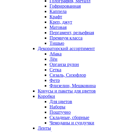
Голография, Металл
Гофрированная
Каппела
Крафт
Креп, джут
Матовая
Пергамент, рельефная
Премиум класса
Тишью
Декораторский ассортимент
Абака
Лён
Органза рулон
Сетка
Сизаль, Сизофлор
Фетр
Флизелин, Мешковина
Конусы и пакеты для цветов
Коробки
Для цветов
Наборы
Поштучно
Складные, сборные
Чемоданы и сундучки
Ленты