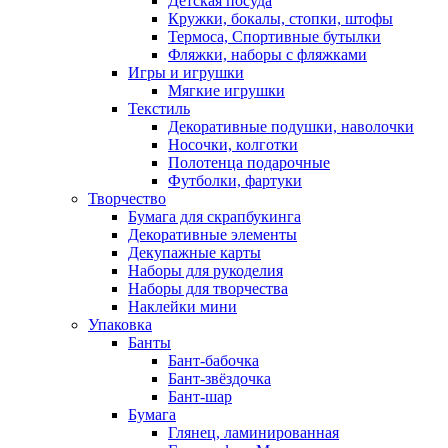
Детская посуда
Кружки, бокалы, стопки, штофы
Термоса, Спортивные бутылки
Фляжки, наборы с фляжками
Игры и игрушки
Мягкие игрушки
Текстиль
Декоративные подушки, наволочки
Носочки, колготки
Полотенца подарочные
Футболки, фартуки
Творчество
Бумага для скрапбукинга
Декоративные элементы
Декупажные карты
Наборы для рукоделия
Наборы для творчества
Наклейки мини
Упаковка
Банты
Бант-бабочка
Бант-звёздочка
Бант-шар
Бумага
Глянец, ламинированная