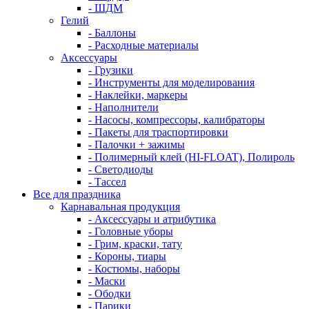
- ШДМ
Гелий
- Баллоны
- Расходные материалы
Аксессуары
- Грузики
- Инструменты для моделирования
- Наклейки, маркеры
- Наполнители
- Насосы, компрессоры, калибраторы
- Пакеты для траспортировки
- Палочки + зажимы
- Полимерный клей (HI-FLOAT), Полироль
- Светодиоды
- Тассел
Все для праздника
Карнавальная продукция
- Аксессуары и атрибутика
- Головные уборы
- Грим, краски, тату
- Короны, тиары
- Костюмы, наборы
- Маски
- Ободки
- Парики