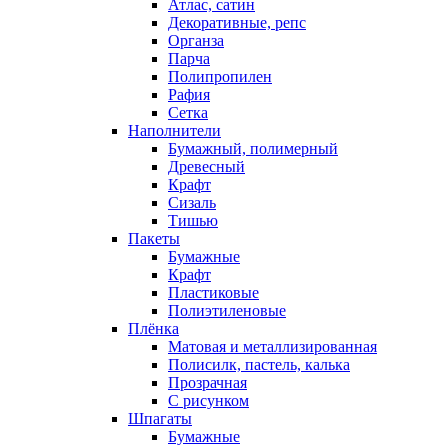
Атлас, сатин
Декоративные, репс
Органза
Парча
Полипропилен
Рафия
Сетка
Наполнители
Бумажный, полимерный
Древесный
Крафт
Сизаль
Тишью
Пакеты
Бумажные
Крафт
Пластиковые
Полиэтиленовые
Плёнка
Матовая и металлизированная
Полисилк, пастель, калька
Прозрачная
С рисунком
Шпагаты
Бумажные