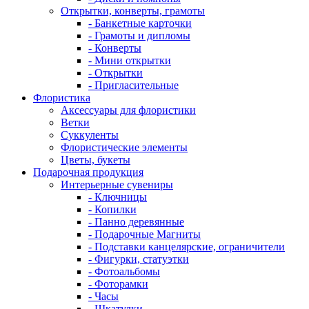
Открытки, конверты, грамоты
- Банкетные карточки
- Грамоты и дипломы
- Конверты
- Мини открытки
- Открытки
- Пригласительные
Флористика
Аксессуары для флористики
Ветки
Суккуленты
Флористические элементы
Цветы, букеты
Подарочная продукция
Интерьерные сувениры
- Ключницы
- Копилки
- Панно деревянные
- Подарочные Магниты
- Подставки канцелярские, ограничители
- Фигурки, статуэтки
- Фотоальбомы
- Фоторамки
- Часы
- Шкатулки