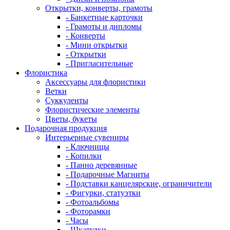
Открытки, конверты, грамоты
- Банкетные карточки
- Грамоты и дипломы
- Конверты
- Мини открытки
- Открытки
- Пригласительные
Флористика
Аксессуары для флористики
Ветки
Суккуленты
Флористические элементы
Цветы, букеты
Подарочная продукция
Интерьерные сувениры
- Ключницы
- Копилки
- Панно деревянные
- Подарочные Магниты
- Подставки канцелярские, ограничители
- Фигурки, статуэтки
- Фотоальбомы
- Фоторамки
- Часы
- Шкатулки