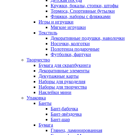
Детская посуда
Кружки, бокалы, стопки, штофы
Термоса, Спортивные бутылки
Фляжки, наборы с фляжками
Игры и игрушки
Мягкие игрушки
Текстиль
Декоративные подушки, наволочки
Носочки, колготки
Полотенца подарочные
Футболки, фартуки
Творчество
Бумага для скрапбукинга
Декоративные элементы
Декупажные карты
Наборы для рукоделия
Наборы для творчества
Наклейки мини
Упаковка
Банты
Бант-бабочка
Бант-звёздочка
Бант-шар
Бумага
Глянец, ламинированная