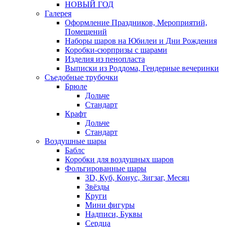
НОВЫЙ ГОД
Галерея
Оформление Праздников, Мероприятий,
Помещений
Наборы шаров на Юбилеи и Дни Рождения
Коробки-сюрпризы с шарами
Изделия из пенопласта
Выписки из Роддома, Гендерные вечеринки
Съедобные трубочки
Брюле
Дольче
Стандарт
Крафт
Дольче
Стандарт
Воздушные шары
Баблс
Коробки для воздушных шаров
Фольгированные шары
3D, Куб, Конус, Зигзаг, Месяц
Звёзды
Круги
Мини фигуры
Надписи, Буквы
Сердца