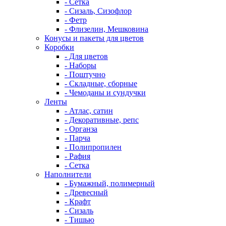
- Сетка
- Сизаль, Сизофлор
- Фетр
- Флизелин, Мешковина
Конусы и пакеты для цветов
Коробки
- Для цветов
- Наборы
- Поштучно
- Складные, сборные
- Чемоданы и сундучки
Ленты
- Атлас, сатин
- Декоративные, репс
- Органза
- Парча
- Полипропилен
- Рафия
- Сетка
Наполнители
- Бумажный, полимерный
- Древесный
- Крафт
- Сизаль
- Тишью