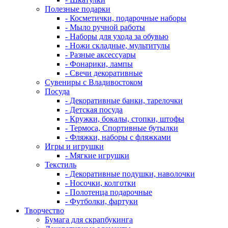
Полезные подарки
- Косметички, подарочные наборы
- Мыло ручной работы
- Наборы для ухода за обувью
- Ножи складные, мультитулы
- Разные аксессуары
- Фонарики, лампы
- Свечи декоративные
Сувениры с Владивостоком
Посуда
- Декоративные банки, тарелочки
- Детская посуда
- Кружки, бокалы, стопки, штофы
- Термоса, Спортивные бутылки
- Фляжки, наборы с фляжками
Игры и игрушки
- Мягкие игрушки
Текстиль
- Декоративные подушки, наволочки
- Носочки, колготки
- Полотенца подарочные
- Футболки, фартуки
Творчество
Бумага для скрапбукинга