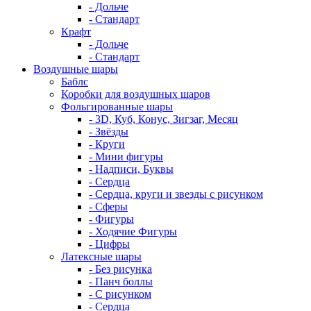
- Дольче
- Стандарт
Крафт
- Дольче
- Стандарт
Воздушные шары
Баблс
Коробки для воздушных шаров
Фольгированные шары
- 3D, Куб, Конус, Зигзаг, Месяц
- Звёзды
- Круги
- Мини фигуры
- Надписи, Буквы
- Сердца
- Сердца, круги и звезды с рисунком
- Сферы
- Фигуры
- Ходячие Фигуры
- Цифры
Латексные шары
- Без рисунка
- Панч боллы
- С рисунком
- Сердца