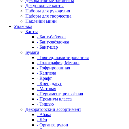
Декоративные элементы
Декупажные карты
Наборы для рукоделия
Наборы для творчества
Наклейки мини
Упаковка
Банты
- Бант-бабочка
- Бант-звёздочка
- Бант-шар
Бумага
- Глянец, ламинированная
- Голография, Металл
- Гофрированная
- Каппела
- Крафт
- Креп, джут
- Матовая
- Пергамент, рельефная
- Премиум класса
- Тишью
Декораторский ассортимент
- Абака
- Лён
- Органза рулон