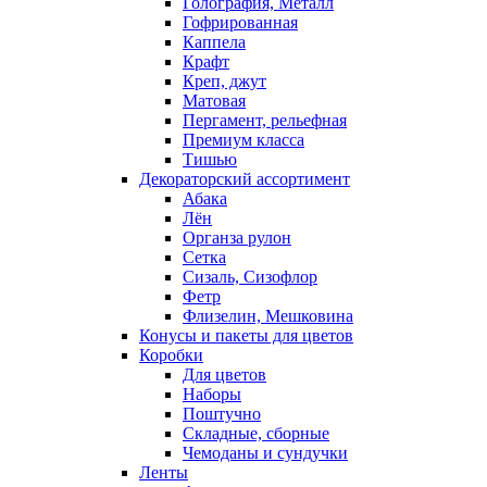
Голография, Металл
Гофрированная
Каппела
Крафт
Креп, джут
Матовая
Пергамент, рельефная
Премиум класса
Тишью
Декораторский ассортимент
Абака
Лён
Органза рулон
Сетка
Сизаль, Сизофлор
Фетр
Флизелин, Мешковина
Конусы и пакеты для цветов
Коробки
Для цветов
Наборы
Поштучно
Складные, сборные
Чемоданы и сундучки
Ленты