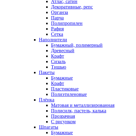
Атлас, сатин
Декоративные, репс
Органза
Парча
Полипропилен
Рафия
Сетка
Наполнители
Бумажный, полимерный
Древесный
Крафт
Сизаль
Тишью
Пакеты
Бумажные
Крафт
Пластиковые
Полиэтиленовые
Плёнка
Матовая и металлизированная
Полисилк, пастель, калька
Прозрачная
С рисунком
Шпагаты
Бумажные