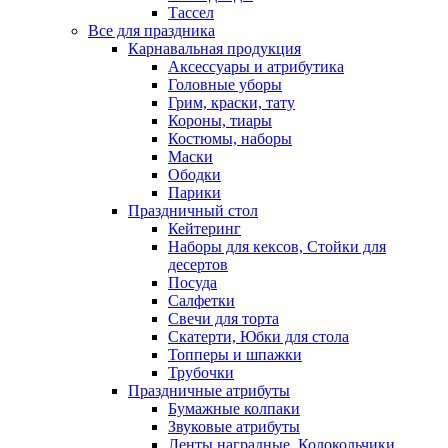
Тассел
Все для праздника
Карнавальная продукция
Аксессуары и атрибутика
Головные уборы
Грим, краски, тату
Короны, тиары
Костюмы, наборы
Маски
Ободки
Парики
Праздничный стол
Кейтеринг
Наборы для кексов, Стойки для
десертов
Посуда
Салфетки
Свечи для торта
Скатерти, Юбки для стола
Топперы и шпажки
Трубочки
Праздничные атрибуты
Бумажные колпаки
Звуковые атрибуты
Ленты наградные, Колокольчики