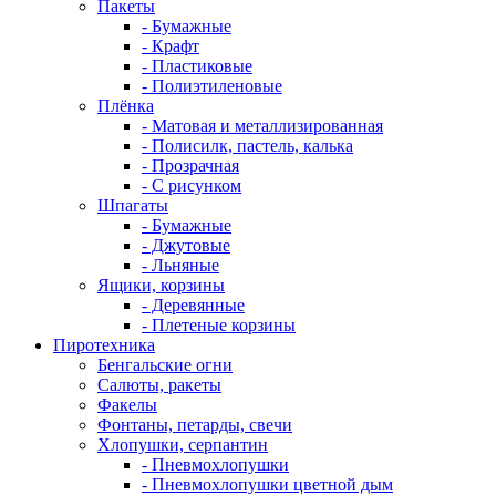
Пакеты
- Бумажные
- Крафт
- Пластиковые
- Полиэтиленовые
Плёнка
- Матовая и металлизированная
- Полисилк, пастель, калька
- Прозрачная
- С рисунком
Шпагаты
- Бумажные
- Джутовые
- Льняные
Ящики, корзины
- Деревянные
- Плетеные корзины
Пиротехника
Бенгальские огни
Салюты, ракеты
Факелы
Фонтаны, петарды, свечи
Хлопушки, серпантин
- Пневмохлопушки
- Пневмохлопушки цветной дым