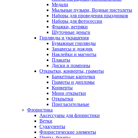
Медали
Мыльные пузыри, Водные пистолеты
Наборы для проведения праздников
Наборы для фотосессии
Флажки, ветряки
Шуточные деньги
Гирлянды и украшения
Бумажные гирлянды
Занавесы и дождик
Наклейки и магниты
Плакаты
Диски и помпоны
Открытки, конверты, грамоты
Банкетные карточки
Грамоты и дипломы
Конверты
Мини открытки
Открытки
Пригласительные
Флористика
Аксессуары для флористики
Ветки
Суккуленты
Флористические элементы
Цветы, букеты