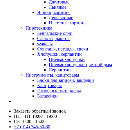
Джутовые
Льняные
Ящики, корзины
Деревянные
Плетеные корзины
Пиротехника
Бенгальские огни
Салюты, ракеты
Факелы
Фонтаны, петарды, свечи
Хлопушки, серпантин
Пневмохлопушки
Пневмохлопушки цветной дым
Серпантин
Инструменты, канцтовары
Блоки для записей, закладки
Канцтовары
Расходные материалы
Батарейки
Заказать обратный звонок
ПН - ПТ 10:00 - 19:00
СБ 10:00 - 15:00
+7 (914) 345-50-80