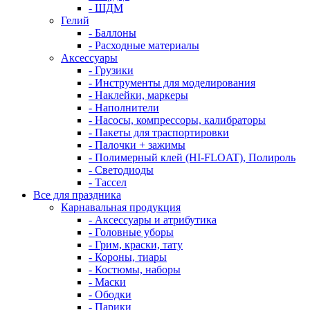
- ШДМ
Гелий
- Баллоны
- Расходные материалы
Аксессуары
- Грузики
- Инструменты для моделирования
- Наклейки, маркеры
- Наполнители
- Насосы, компрессоры, калибраторы
- Пакеты для траспортировки
- Палочки + зажимы
- Полимерный клей (HI-FLOAT), Полироль
- Светодиоды
- Тассел
Все для праздника
Карнавальная продукция
- Аксессуары и атрибутика
- Головные уборы
- Грим, краски, тату
- Короны, тиары
- Костюмы, наборы
- Маски
- Ободки
- Парики