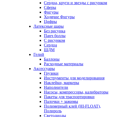
Сердца, круги и звезды с рисунком
Сферы
Фигуры
Ходячие Фигуры
Цифры
Латексные шары
Без рисунка
Панч боллы
С рисунком
Сердца
ШДМ
Гелий
Баллоны
Расходные материалы
Аксессуары
Грузики
Инструменты для моделирования
Наклейки, маркеры
Наполнители
Насосы, компрессоры, калибраторы
Пакеты для траспортировки
Палочки + зажимы
Полимерный клей (HI-FLOAT),
Полироль
Светодиоды