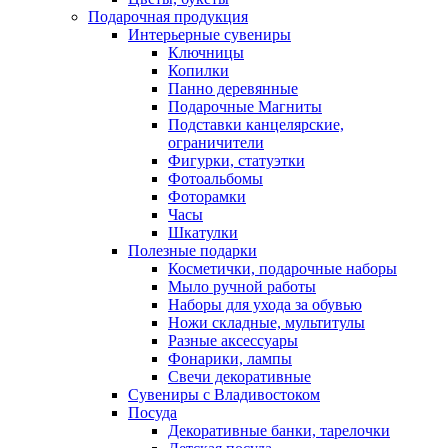
Подарочная продукция
Интерьерные сувениры
Ключницы
Копилки
Панно деревянные
Подарочные Магниты
Подставки канцелярские,
ограничители
Фигурки, статуэтки
Фотоальбомы
Фоторамки
Часы
Шкатулки
Полезные подарки
Косметички, подарочные наборы
Мыло ручной работы
Наборы для ухода за обувью
Ножи складные, мультитулы
Разные аксессуары
Фонарики, лампы
Свечи декоративные
Сувениры с Владивостоком
Посуда
Декоративные банки, тарелочки