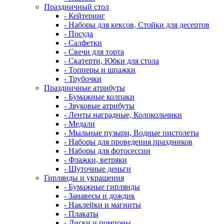
Праздничный стол
- Кейтеринг
- Наборы для кексов, Стойки для десертов
- Посуда
- Салфетки
- Свечи для торта
- Скатерти, Юбки для стола
- Топперы и шпажки
- Трубочки
Праздничные атрибуты
- Бумажные колпаки
- Звуковые атрибуты
- Ленты наградные, Колокольчики
- Медали
- Мыльные пузыри, Водные пистолеты
- Наборы для проведения праздников
- Наборы для фотосессии
- Флажки, ветряки
- Шуточные деньги
Гирлянды и украшения
- Бумажные гирлянды
- Занавесы и дождик
- Наклейки и магниты
- Плакаты
- Диски и помпоны