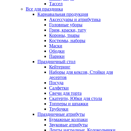
Тассел
Все для праздника
Карнавальная продукция
Аксессуары и атрибутика
Головные уборы
Грим, краски, тату
Короны, тиары
Костюмы, наборы
Маски
Ободки
Парики
Праздничный стол
Кейтеринг
Наборы для кексов, Стойки для
десертов
Посуда
Салфетки
Свечи для торта
Скатерти, Юбки для стола
Топперы и шпажки
Трубочки
Праздничные атрибуты
Бумажные колпаки
Звуковые атрибуты
Ленты наградные, Колокольчики