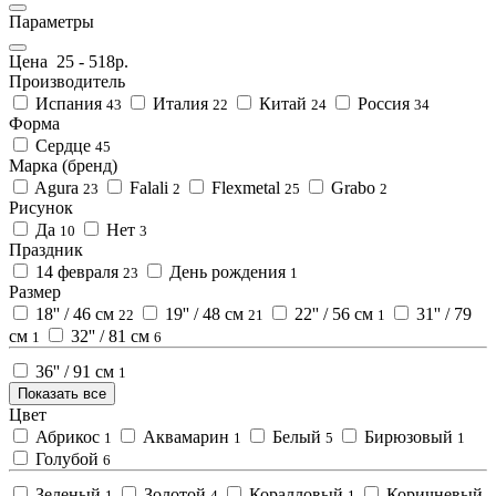
Параметры
Цена
25
-
518
р.
Производитель
Испания
Италия
Китай
Россия
43
22
24
34
Форма
Сердце
45
Марка (бренд)
Agura
Falali
Flexmetal
Grabo
23
2
25
2
Рисунок
Да
Нет
10
3
Праздник
14 февраля
День рождения
23
1
Размер
18'' / 46 см
19'' / 48 см
22'' / 56 см
31'' / 79
22
21
1
см
32'' / 81 см
1
6
36'' / 91 см
1
Показать все
Цвет
Абрикос
Аквамарин
Белый
Бирюзовый
1
1
5
1
Голубой
6
Зеленый
Золотой
Коралловый
Коричневый
1
4
1