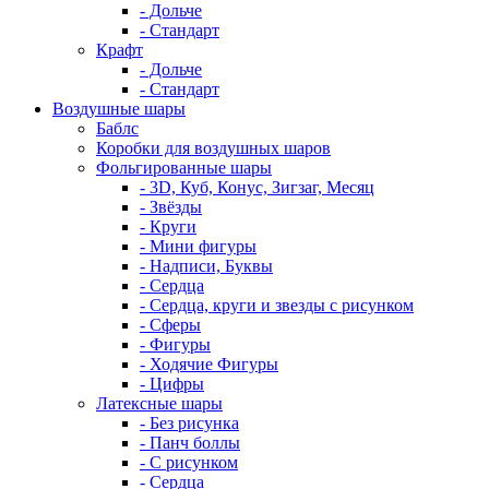
- Дольче
- Стандарт
Крафт
- Дольче
- Стандарт
Воздушные шары
Баблс
Коробки для воздушных шаров
Фольгированные шары
- 3D, Куб, Конус, Зигзаг, Месяц
- Звёзды
- Круги
- Мини фигуры
- Надписи, Буквы
- Сердца
- Сердца, круги и звезды с рисунком
- Сферы
- Фигуры
- Ходячие Фигуры
- Цифры
Латексные шары
- Без рисунка
- Панч боллы
- С рисунком
- Сердца