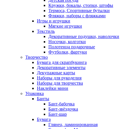
Детская посуда
Кружки, бокалы, стопки, штофы
Термоса, Спортивные бутылки
Фляжки, наборы с фляжками
Игры и игрушки
Мягкие игрушки
Текстиль
Декоративные подушки, наволочки
Носочки, колготки
Полотенца подарочные
Футболки, фартуки
Творчество
Бумага для скрапбукинга
Декоративные элементы
Декупажные карты
Наборы для рукоделия
Наборы для творчества
Наклейки мини
Упаковка
Банты
Бант-бабочка
Бант-звёздочка
Бант-шар
Бумага
Глянец, ламинированная