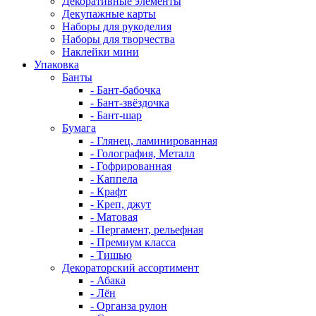
Декоративные элементы
Декупажные карты
Наборы для рукоделия
Наборы для творчества
Наклейки мини
Упаковка
Банты
- Бант-бабочка
- Бант-звёздочка
- Бант-шар
Бумага
- Глянец, ламинированная
- Голография, Металл
- Гофрированная
- Каппела
- Крафт
- Креп, джут
- Матовая
- Пергамент, рельефная
- Премиум класса
- Тишью
Декораторский ассортимент
- Абака
- Лён
- Органза рулон