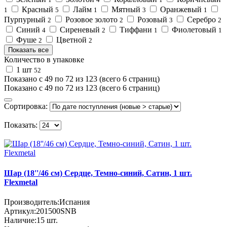
Красный
Лайм
Мятный
Оранжевый
1
5
1
3
1
Пурпурный
Розовое золото
Розовый
Серебро
2
2
3
2
Синий
Сиреневый
Тиффани
Фиолетовый
4
2
1
1
Фуше
Цветной
2
2
Показать все
Количество в упаковке
1 шт
52
Показано с 49 по 72 из 123 (всего 6 страниц)
Показано с 49 по 72 из 123 (всего 6 страниц)
Сортировка:
Показать:
Шар (18''/46 см) Сердце, Темно-синий, Сатин, 1 шт.
Flexmetal
Производитель:
Испания
Артикул:
201500SNB
Наличие:
15
шт.