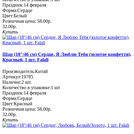
Праздник:
14 февраля
Форма:
Сердце
Цвет:
Белый
Розничная цена:
58.00р.
32.00р.
Купить
Шар (18''/46 см) Сердце, Я Люблю Тебя (золотое конфетти),
Красный, 1 шт. Falali
Производитель:
Китай
Артикул:
19785
Наличие:
2
шт.
Количество в упаковке:
1 шт
Праздник:
14 февраля
Форма:
Сердце
Цвет:
Красный
Розничная цена:
58.00р.
32.00р.
Купить