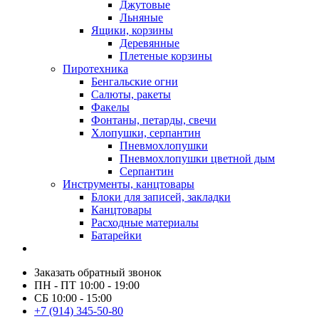
Джутовые
Льняные
Ящики, корзины
Деревянные
Плетеные корзины
Пиротехника
Бенгальские огни
Салюты, ракеты
Факелы
Фонтаны, петарды, свечи
Хлопушки, серпантин
Пневмохлопушки
Пневмохлопушки цветной дым
Серпантин
Инструменты, канцтовары
Блоки для записей, закладки
Канцтовары
Расходные материалы
Батарейки
Заказать обратный звонок
ПН - ПТ 10:00 - 19:00
СБ 10:00 - 15:00
+7 (914) 345-50-80