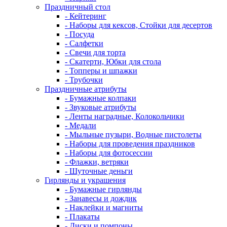
Праздничный стол
- Кейтеринг
- Наборы для кексов, Стойки для десертов
- Посуда
- Салфетки
- Свечи для торта
- Скатерти, Юбки для стола
- Топперы и шпажки
- Трубочки
Праздничные атрибуты
- Бумажные колпаки
- Звуковые атрибуты
- Ленты наградные, Колокольчики
- Медали
- Мыльные пузыри, Водные пистолеты
- Наборы для проведения праздников
- Наборы для фотосессии
- Флажки, ветряки
- Шуточные деньги
Гирлянды и украшения
- Бумажные гирлянды
- Занавесы и дождик
- Наклейки и магниты
- Плакаты
- Диски и помпоны