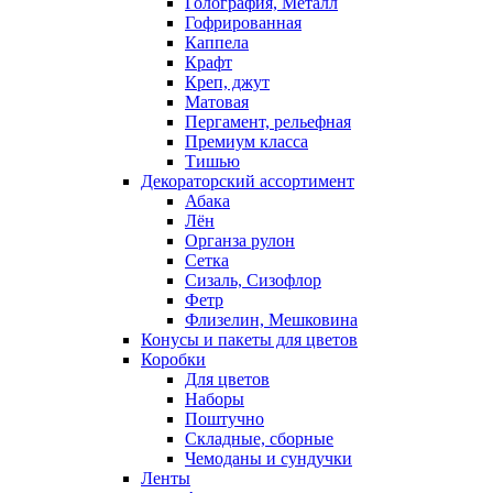
Голография, Металл
Гофрированная
Каппела
Крафт
Креп, джут
Матовая
Пергамент, рельефная
Премиум класса
Тишью
Декораторский ассортимент
Абака
Лён
Органза рулон
Сетка
Сизаль, Сизофлор
Фетр
Флизелин, Мешковина
Конусы и пакеты для цветов
Коробки
Для цветов
Наборы
Поштучно
Складные, сборные
Чемоданы и сундучки
Ленты