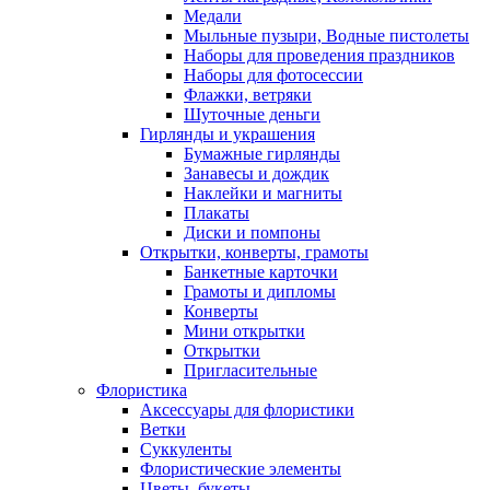
Медали
Мыльные пузыри, Водные пистолеты
Наборы для проведения праздников
Наборы для фотосессии
Флажки, ветряки
Шуточные деньги
Гирлянды и украшения
Бумажные гирлянды
Занавесы и дождик
Наклейки и магниты
Плакаты
Диски и помпоны
Открытки, конверты, грамоты
Банкетные карточки
Грамоты и дипломы
Конверты
Мини открытки
Открытки
Пригласительные
Флористика
Аксессуары для флористики
Ветки
Суккуленты
Флористические элементы
Цветы, букеты