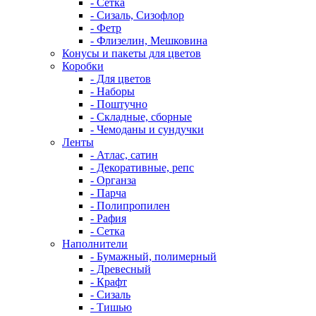
- Сетка
- Сизаль, Сизофлор
- Фетр
- Флизелин, Мешковина
Конусы и пакеты для цветов
Коробки
- Для цветов
- Наборы
- Поштучно
- Складные, сборные
- Чемоданы и сундучки
Ленты
- Атлас, сатин
- Декоративные, репс
- Органза
- Парча
- Полипропилен
- Рафия
- Сетка
Наполнители
- Бумажный, полимерный
- Древесный
- Крафт
- Сизаль
- Тишью