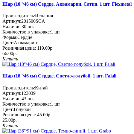
Шар (18''/46 см) Сердце, Аквамарин, Сатин, 1 шт. Flexmetal
Производитель:
Испания
Артикул:
201500SCA
Наличие:
30
шт.
Количество в упаковке:
1 шт
Форма:
Сердце
Цвет:
Аквамарин
Розничная цена:
119.00р.
66.00р.
Купить
Шар (18''/46 см) Сердце, Светло-голубой, 1 шт. Falali
Производитель:
Китай
Артикул:
123039
Наличие:
43
шт.
Количество в упаковке:
1 шт
Цвет:
Голубой
Розничная цена:
45.00р.
25.00р.
Купить