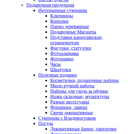
Подарочная продукция
Интерьерные сувениры
Ключницы
Копилки
Панно деревянные
Подарочные Магниты
Подставки канцелярские,
ограничители
Фигурки, статуэтки
Фотоальбомы
Фоторамки
Часы
Шкатулки
Полезные подарки
Косметички, подарочные наборы
Мыло ручной работы
Наборы для ухода за обувью
Ножи складные, мультитулы
Разные аксессуары
Фонарики, лампы
Свечи декоративные
Сувениры с Владивостоком
Посуда
Декоративные банки, тарелочки