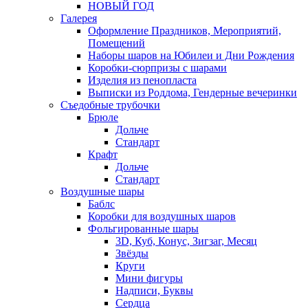
НОВЫЙ ГОД
Галерея
Оформление Праздников, Мероприятий,
Помещений
Наборы шаров на Юбилеи и Дни Рождения
Коробки-сюрпризы с шарами
Изделия из пенопласта
Выписки из Роддома, Гендерные вечеринки
Съедобные трубочки
Брюле
Дольче
Стандарт
Крафт
Дольче
Стандарт
Воздушные шары
Баблс
Коробки для воздушных шаров
Фольгированные шары
3D, Куб, Конус, Зигзаг, Месяц
Звёзды
Круги
Мини фигуры
Надписи, Буквы
Сердца