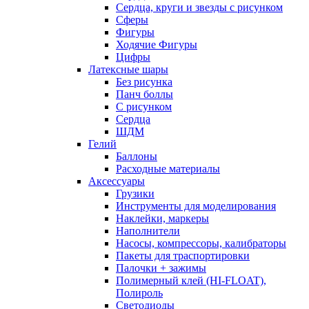
Сердца, круги и звезды с рисунком
Сферы
Фигуры
Ходячие Фигуры
Цифры
Латексные шары
Без рисунка
Панч боллы
С рисунком
Сердца
ШДМ
Гелий
Баллоны
Расходные материалы
Аксессуары
Грузики
Инструменты для моделирования
Наклейки, маркеры
Наполнители
Насосы, компрессоры, калибраторы
Пакеты для траспортировки
Палочки + зажимы
Полимерный клей (HI-FLOAT),
Полироль
Светодиоды