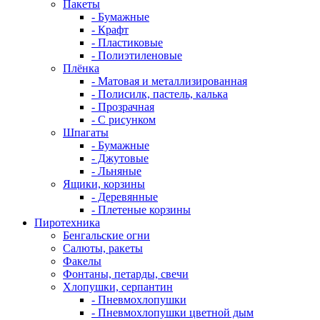
Пакеты
- Бумажные
- Крафт
- Пластиковые
- Полиэтиленовые
Плёнка
- Матовая и металлизированная
- Полисилк, пастель, калька
- Прозрачная
- С рисунком
Шпагаты
- Бумажные
- Джутовые
- Льняные
Ящики, корзины
- Деревянные
- Плетеные корзины
Пиротехника
Бенгальские огни
Салюты, ракеты
Факелы
Фонтаны, петарды, свечи
Хлопушки, серпантин
- Пневмохлопушки
- Пневмохлопушки цветной дым