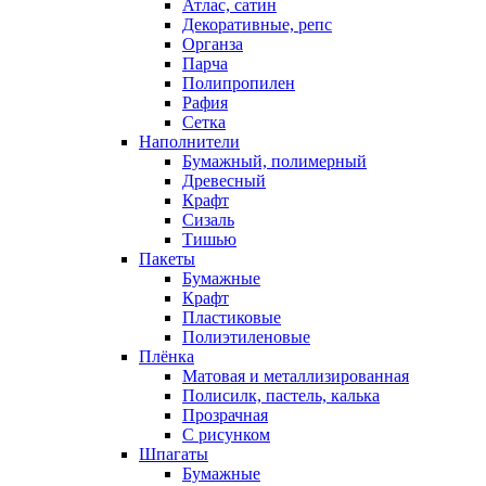
Атлас, сатин
Декоративные, репс
Органза
Парча
Полипропилен
Рафия
Сетка
Наполнители
Бумажный, полимерный
Древесный
Крафт
Сизаль
Тишью
Пакеты
Бумажные
Крафт
Пластиковые
Полиэтиленовые
Плёнка
Матовая и металлизированная
Полисилк, пастель, калька
Прозрачная
С рисунком
Шпагаты
Бумажные