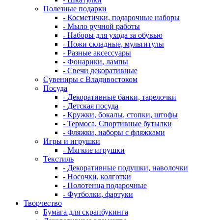
Полезные подарки
- Косметички, подарочные наборы
- Мыло ручной работы
- Наборы для ухода за обувью
- Ножи складные, мультитулы
- Разные аксессуары
- Фонарики, лампы
- Свечи декоративные
Сувениры с Владивостоком
Посуда
- Декоративные банки, тарелочки
- Детская посуда
- Кружки, бокалы, стопки, штофы
- Термоса, Спортивные бутылки
- Фляжки, наборы с фляжками
Игры и игрушки
- Мягкие игрушки
Текстиль
- Декоративные подушки, наволочки
- Носочки, колготки
- Полотенца подарочные
- Футболки, фартуки
Творчество
Бумага для скрапбукинга