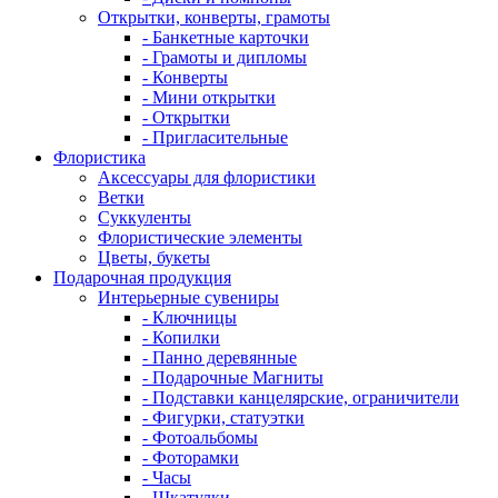
Открытки, конверты, грамоты
- Банкетные карточки
- Грамоты и дипломы
- Конверты
- Мини открытки
- Открытки
- Пригласительные
Флористика
Аксессуары для флористики
Ветки
Суккуленты
Флористические элементы
Цветы, букеты
Подарочная продукция
Интерьерные сувениры
- Ключницы
- Копилки
- Панно деревянные
- Подарочные Магниты
- Подставки канцелярские, ограничители
- Фигурки, статуэтки
- Фотоальбомы
- Фоторамки
- Часы
- Шкатулки