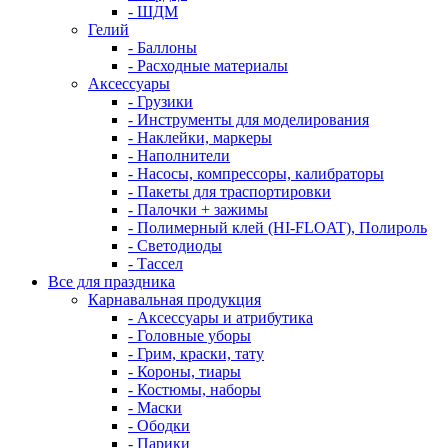
- ШДМ
Гелий
- Баллоны
- Расходные материалы
Аксессуары
- Грузики
- Инструменты для моделирования
- Наклейки, маркеры
- Наполнители
- Насосы, компрессоры, калибраторы
- Пакеты для траспортировки
- Палочки + зажимы
- Полимерный клей (HI-FLOAT), Полироль
- Светодиоды
- Тассел
Все для праздника
Карнавальная продукция
- Аксессуары и атрибутика
- Головные уборы
- Грим, краски, тату
- Короны, тиары
- Костюмы, наборы
- Маски
- Ободки
- Парики