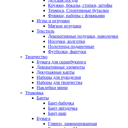
Детская посуда
Кружки, бокалы, стопки, штофы
Термоса, Спортивные бутылки
Фляжки, наборы с фляжками
Игры и игрушки
Мягкие игрушки
Текстиль
Декоративные подушки, наволочки
Носочки, колготки
Полотенца подарочные
Футболки, фартуки
Творчество
Бумага для скрапбукинга
Декоративные элементы
Декупажные карты
Наборы для рукоделия
Наборы для творчества
Наклейки мини
Упаковка
Банты
Бант-бабочка
Бант-звёздочка
Бант-шар
Бумага
Глянец, ламинированная