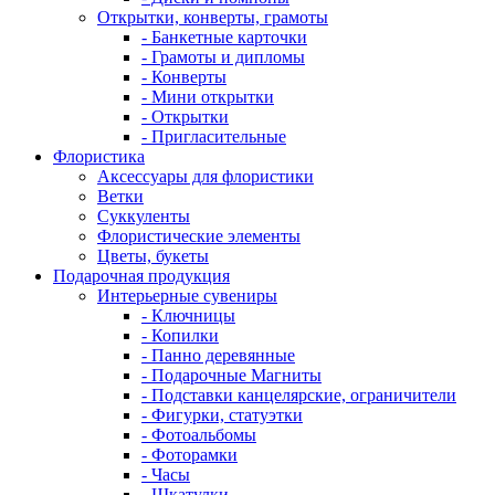
Открытки, конверты, грамоты
- Банкетные карточки
- Грамоты и дипломы
- Конверты
- Мини открытки
- Открытки
- Пригласительные
Флористика
Аксессуары для флористики
Ветки
Суккуленты
Флористические элементы
Цветы, букеты
Подарочная продукция
Интерьерные сувениры
- Ключницы
- Копилки
- Панно деревянные
- Подарочные Магниты
- Подставки канцелярские, ограничители
- Фигурки, статуэтки
- Фотоальбомы
- Фоторамки
- Часы
- Шкатулки