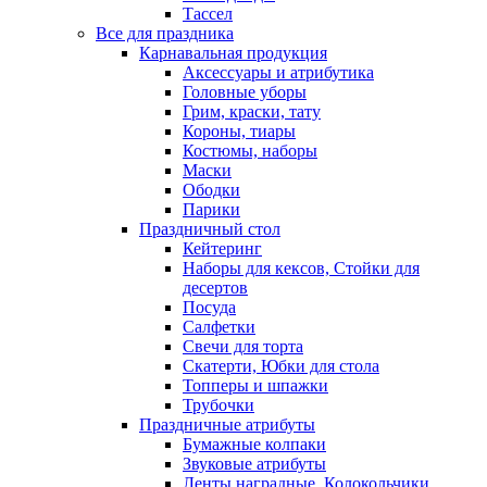
Тассел
Все для праздника
Карнавальная продукция
Аксессуары и атрибутика
Головные уборы
Грим, краски, тату
Короны, тиары
Костюмы, наборы
Маски
Ободки
Парики
Праздничный стол
Кейтеринг
Наборы для кексов, Стойки для
десертов
Посуда
Салфетки
Свечи для торта
Скатерти, Юбки для стола
Топперы и шпажки
Трубочки
Праздничные атрибуты
Бумажные колпаки
Звуковые атрибуты
Ленты наградные, Колокольчики