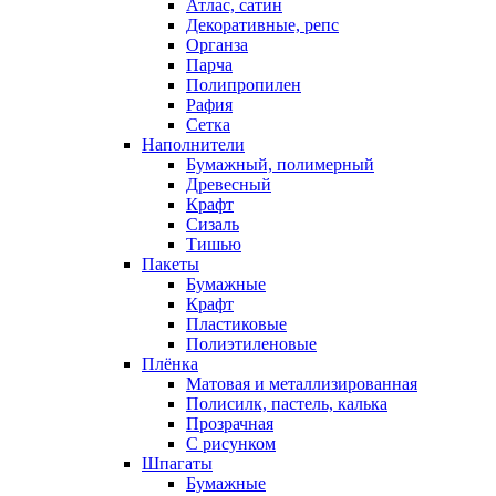
Атлас, сатин
Декоративные, репс
Органза
Парча
Полипропилен
Рафия
Сетка
Наполнители
Бумажный, полимерный
Древесный
Крафт
Сизаль
Тишью
Пакеты
Бумажные
Крафт
Пластиковые
Полиэтиленовые
Плёнка
Матовая и металлизированная
Полисилк, пастель, калька
Прозрачная
С рисунком
Шпагаты
Бумажные