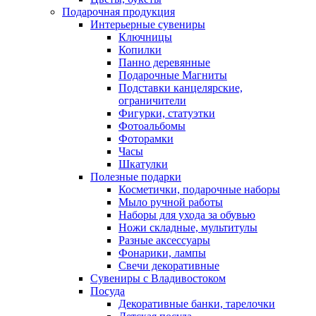
Подарочная продукция
Интерьерные сувениры
Ключницы
Копилки
Панно деревянные
Подарочные Магниты
Подставки канцелярские,
ограничители
Фигурки, статуэтки
Фотоальбомы
Фоторамки
Часы
Шкатулки
Полезные подарки
Косметички, подарочные наборы
Мыло ручной работы
Наборы для ухода за обувью
Ножи складные, мультитулы
Разные аксессуары
Фонарики, лампы
Свечи декоративные
Сувениры с Владивостоком
Посуда
Декоративные банки, тарелочки