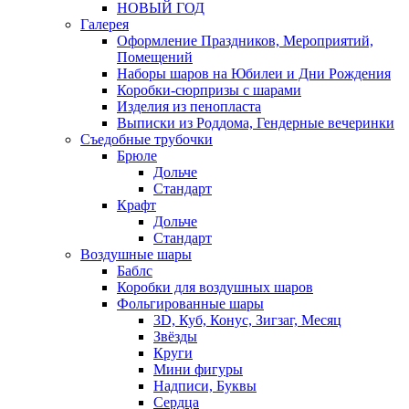
НОВЫЙ ГОД
Галерея
Оформление Праздников, Мероприятий,
Помещений
Наборы шаров на Юбилеи и Дни Рождения
Коробки-сюрпризы с шарами
Изделия из пенопласта
Выписки из Роддома, Гендерные вечеринки
Съедобные трубочки
Брюле
Дольче
Стандарт
Крафт
Дольче
Стандарт
Воздушные шары
Баблс
Коробки для воздушных шаров
Фольгированные шары
3D, Куб, Конус, Зигзаг, Месяц
Звёзды
Круги
Мини фигуры
Надписи, Буквы
Сердца