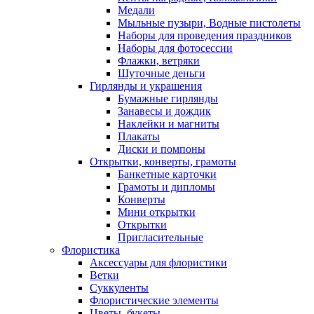
Медали
Мыльные пузыри, Водные пистолеты
Наборы для проведения праздников
Наборы для фотосессии
Флажки, ветряки
Шуточные деньги
Гирлянды и украшения
Бумажные гирлянды
Занавесы и дождик
Наклейки и магниты
Плакаты
Диски и помпоны
Открытки, конверты, грамоты
Банкетные карточки
Грамоты и дипломы
Конверты
Мини открытки
Открытки
Пригласительные
Флористика
Аксессуары для флористики
Ветки
Суккуленты
Флористические элементы
Цветы, букеты