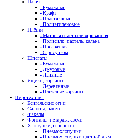
Пакеты
- Бумажные
- Крафт
- Пластиковые
- Полиэтиленовые
Плёнка
- Матовая и металлизированная
- Полисилк, пастель, калька
- Прозрачная
- С рисунком
Шпагаты
- Бумажные
- Джутовые
- Льняные
Ящики, корзины
- Деревянные
- Плетеные корзины
Пиротехника
Бенгальские огни
Салюты, ракеты
Факелы
Фонтаны, петарды, свечи
Хлопушки, серпантин
- Пневмохлопушки
- Пневмохлопушки цветной дым