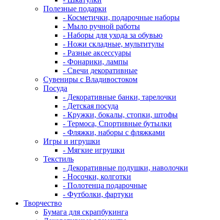
Полезные подарки
- Косметички, подарочные наборы
- Мыло ручной работы
- Наборы для ухода за обувью
- Ножи складные, мультитулы
- Разные аксессуары
- Фонарики, лампы
- Свечи декоративные
Сувениры с Владивостоком
Посуда
- Декоративные банки, тарелочки
- Детская посуда
- Кружки, бокалы, стопки, штофы
- Термоса, Спортивные бутылки
- Фляжки, наборы с фляжками
Игры и игрушки
- Мягкие игрушки
Текстиль
- Декоративные подушки, наволочки
- Носочки, колготки
- Полотенца подарочные
- Футболки, фартуки
Творчество
Бумага для скрапбукинга