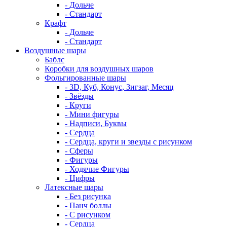
- Дольче
- Стандарт
Крафт
- Дольче
- Стандарт
Воздушные шары
Баблс
Коробки для воздушных шаров
Фольгированные шары
- 3D, Куб, Конус, Зигзаг, Месяц
- Звёзды
- Круги
- Мини фигуры
- Надписи, Буквы
- Сердца
- Сердца, круги и звезды с рисунком
- Сферы
- Фигуры
- Ходячие Фигуры
- Цифры
Латексные шары
- Без рисунка
- Панч боллы
- С рисунком
- Сердца