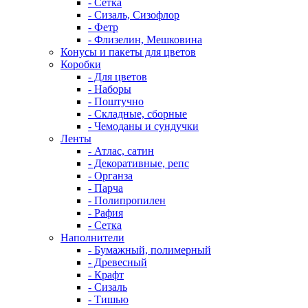
- Сетка
- Сизаль, Сизофлор
- Фетр
- Флизелин, Мешковина
Конусы и пакеты для цветов
Коробки
- Для цветов
- Наборы
- Поштучно
- Складные, сборные
- Чемоданы и сундучки
Ленты
- Атлас, сатин
- Декоративные, репс
- Органза
- Парча
- Полипропилен
- Рафия
- Сетка
Наполнители
- Бумажный, полимерный
- Древесный
- Крафт
- Сизаль
- Тишью