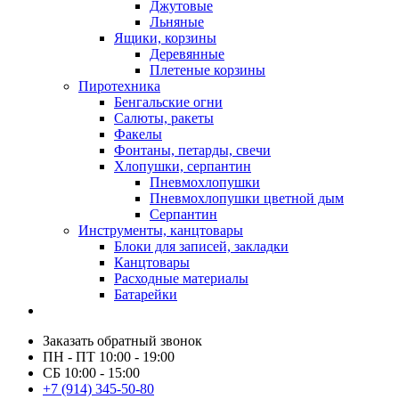
Джутовые
Льняные
Ящики, корзины
Деревянные
Плетеные корзины
Пиротехника
Бенгальские огни
Салюты, ракеты
Факелы
Фонтаны, петарды, свечи
Хлопушки, серпантин
Пневмохлопушки
Пневмохлопушки цветной дым
Серпантин
Инструменты, канцтовары
Блоки для записей, закладки
Канцтовары
Расходные материалы
Батарейки
Заказать обратный звонок
ПН - ПТ 10:00 - 19:00
СБ 10:00 - 15:00
+7 (914) 345-50-80