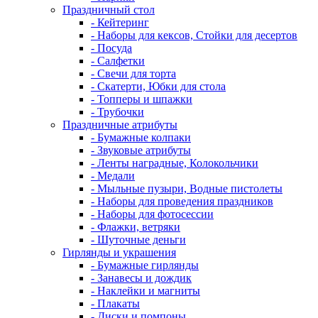
Праздничный стол
- Кейтеринг
- Наборы для кексов, Стойки для десертов
- Посуда
- Салфетки
- Свечи для торта
- Скатерти, Юбки для стола
- Топперы и шпажки
- Трубочки
Праздничные атрибуты
- Бумажные колпаки
- Звуковые атрибуты
- Ленты наградные, Колокольчики
- Медали
- Мыльные пузыри, Водные пистолеты
- Наборы для проведения праздников
- Наборы для фотосессии
- Флажки, ветряки
- Шуточные деньги
Гирлянды и украшения
- Бумажные гирлянды
- Занавесы и дождик
- Наклейки и магниты
- Плакаты
- Диски и помпоны