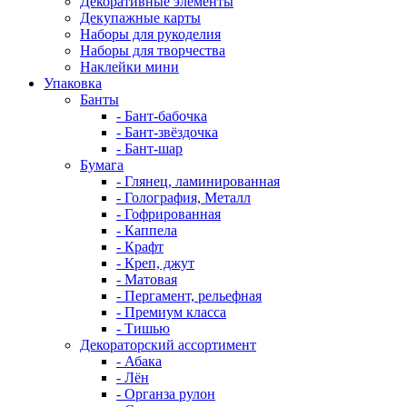
Декоративные элементы
Декупажные карты
Наборы для рукоделия
Наборы для творчества
Наклейки мини
Упаковка
Банты
- Бант-бабочка
- Бант-звёздочка
- Бант-шар
Бумага
- Глянец, ламинированная
- Голография, Металл
- Гофрированная
- Каппела
- Крафт
- Креп, джут
- Матовая
- Пергамент, рельефная
- Премиум класса
- Тишью
Декораторский ассортимент
- Абака
- Лён
- Органза рулон