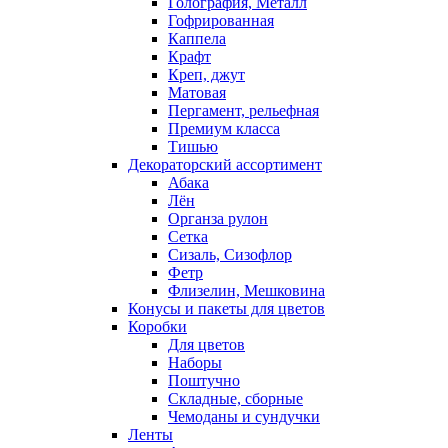
Голография, Металл
Гофрированная
Каппела
Крафт
Креп, джут
Матовая
Пергамент, рельефная
Премиум класса
Тишью
Декораторский ассортимент
Абака
Лён
Органза рулон
Сетка
Сизаль, Сизофлор
Фетр
Флизелин, Мешковина
Конусы и пакеты для цветов
Коробки
Для цветов
Наборы
Поштучно
Складные, сборные
Чемоданы и сундучки
Ленты