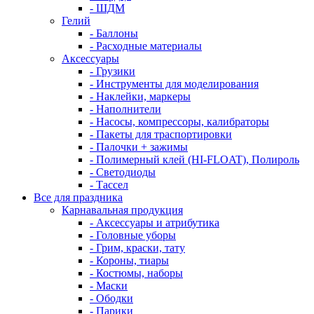
- ШДМ
Гелий
- Баллоны
- Расходные материалы
Аксессуары
- Грузики
- Инструменты для моделирования
- Наклейки, маркеры
- Наполнители
- Насосы, компрессоры, калибраторы
- Пакеты для траспортировки
- Палочки + зажимы
- Полимерный клей (HI-FLOAT), Полироль
- Светодиоды
- Тассел
Все для праздника
Карнавальная продукция
- Аксессуары и атрибутика
- Головные уборы
- Грим, краски, тату
- Короны, тиары
- Костюмы, наборы
- Маски
- Ободки
- Парики