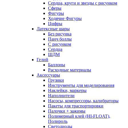
Сердца, круги и звезды с рисунком
Сферы
Фигуры
Ходячие Фигуры
Цифры
Латексные шары
Без рисунка
Панч боллы
С рисунком
Сердца
ШДМ
Гелий
Баллоны
Расходные материалы
Аксессуары
Грузики
Инструменты для моделирования
Наклейки, маркеры
Наполнители
Насосы, компрессоры, калибраторы
Пакеты для траспортировки
Палочки + зажимы
Полимерный клей (HI-FLOAT),
Полироль
Светодиоды