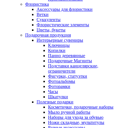
Флористика
Аксессуары для флористики
Ветки
Суккуленты
Флористические элементы
Цветы, букеты
Подарочная продукция
Интерьерные сувениры
Ключницы
Копилки
Панно деревянные
Подарочные Магниты
Подставки канцелярские,
ограничители
Фигурки, статуэтки
Фотоальбомы
Фоторамки
Часы
Шкатулки
Полезные подарки
Косметички, подарочные наборы
Мыло ручной работы
Наборы для ухода за обувью
Ножи складные, мультитулы
Разные аксессуары