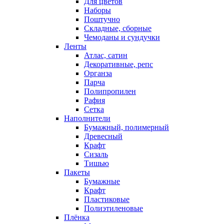
Для цветов
Наборы
Поштучно
Складные, сборные
Чемоданы и сундучки
Ленты
Атлас, сатин
Декоративные, репс
Органза
Парча
Полипропилен
Рафия
Сетка
Наполнители
Бумажный, полимерный
Древесный
Крафт
Сизаль
Тишью
Пакеты
Бумажные
Крафт
Пластиковые
Полиэтиленовые
Плёнка