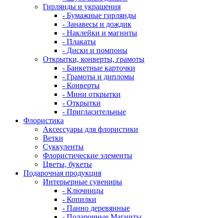
Гирлянды и украшения
- Бумажные гирлянды
- Занавесы и дождик
- Наклейки и магниты
- Плакаты
- Диски и помпоны
Открытки, конверты, грамоты
- Банкетные карточки
- Грамоты и дипломы
- Конверты
- Мини открытки
- Открытки
- Пригласительные
Флористика
Аксессуары для флористики
Ветки
Суккуленты
Флористические элементы
Цветы, букеты
Подарочная продукция
Интерьерные сувениры
- Ключницы
- Копилки
- Панно деревянные
- Подарочные Магниты