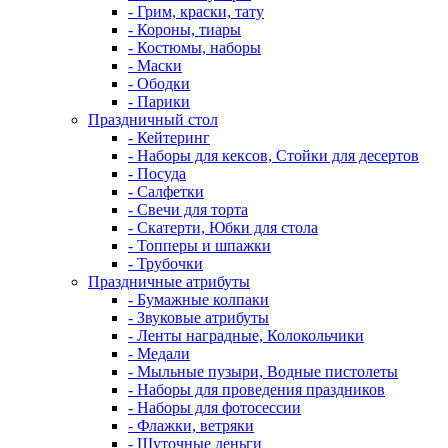
- Грим, краски, тату
- Короны, тиары
- Костюмы, наборы
- Маски
- Ободки
- Парики
Праздничный стол
- Кейтеринг
- Наборы для кексов, Стойки для десертов
- Посуда
- Салфетки
- Свечи для торта
- Скатерти, Юбки для стола
- Топперы и шпажки
- Трубочки
Праздничные атрибуты
- Бумажные колпаки
- Звуковые атрибуты
- Ленты наградные, Колокольчики
- Медали
- Мыльные пузыри, Водные пистолеты
- Наборы для проведения праздников
- Наборы для фотосессии
- Флажки, ветряки
- Шуточные деньги