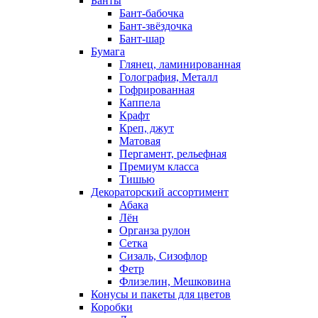
Банты
Бант-бабочка
Бант-звёздочка
Бант-шар
Бумага
Глянец, ламинированная
Голография, Металл
Гофрированная
Каппела
Крафт
Креп, джут
Матовая
Пергамент, рельефная
Премиум класса
Тишью
Декораторский ассортимент
Абака
Лён
Органза рулон
Сетка
Сизаль, Сизофлор
Фетр
Флизелин, Мешковина
Конусы и пакеты для цветов
Коробки