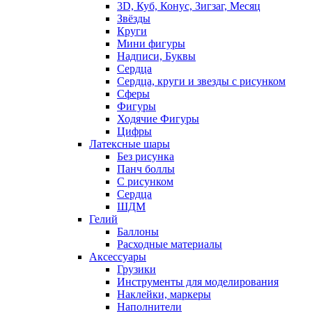
3D, Куб, Конус, Зигзаг, Месяц
Звёзды
Круги
Мини фигуры
Надписи, Буквы
Сердца
Сердца, круги и звезды с рисунком
Сферы
Фигуры
Ходячие Фигуры
Цифры
Латексные шары
Без рисунка
Панч боллы
С рисунком
Сердца
ШДМ
Гелий
Баллоны
Расходные материалы
Аксессуары
Грузики
Инструменты для моделирования
Наклейки, маркеры
Наполнители