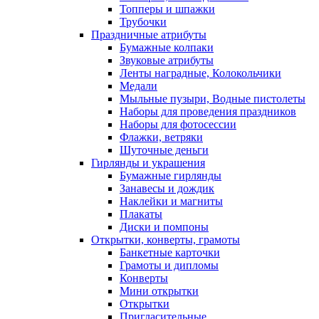
Топперы и шпажки
Трубочки
Праздничные атрибуты
Бумажные колпаки
Звуковые атрибуты
Ленты наградные, Колокольчики
Медали
Мыльные пузыри, Водные пистолеты
Наборы для проведения праздников
Наборы для фотосессии
Флажки, ветряки
Шуточные деньги
Гирлянды и украшения
Бумажные гирлянды
Занавесы и дождик
Наклейки и магниты
Плакаты
Диски и помпоны
Открытки, конверты, грамоты
Банкетные карточки
Грамоты и дипломы
Конверты
Мини открытки
Открытки
Пригласительные