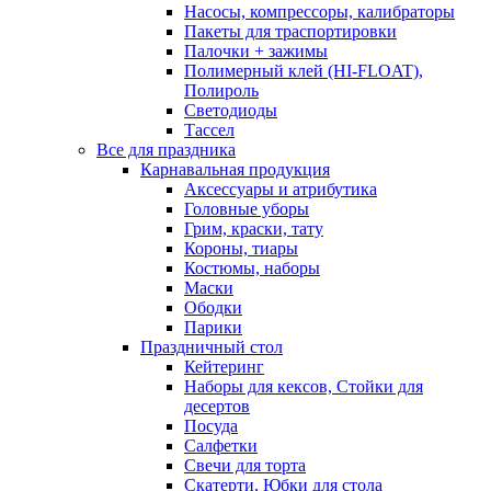
Насосы, компрессоры, калибраторы
Пакеты для траспортировки
Палочки + зажимы
Полимерный клей (HI-FLOAT),
Полироль
Светодиоды
Тассел
Все для праздника
Карнавальная продукция
Аксессуары и атрибутика
Головные уборы
Грим, краски, тату
Короны, тиары
Костюмы, наборы
Маски
Ободки
Парики
Праздничный стол
Кейтеринг
Наборы для кексов, Стойки для
десертов
Посуда
Салфетки
Свечи для торта
Скатерти, Юбки для стола