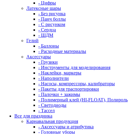
- Цифры
Латексные шары
- Без рисунка
- Панч боллы
- С рисунком
- Сердца
- ШДМ
Гелий
- Баллоны
- Расходные материалы
Аксессуары
- Грузики
- Инструменты для моделирования
- Наклейки, маркеры
- Наполнители
- Насосы, компрессоры, калибраторы
- Пакеты для траспортировки
- Палочки + зажимы
- Полимерный клей (HI-FLOAT), Полироль
- Светодиоды
- Тассел
Все для праздника
Карнавальная продукция
- Аксессуары и атрибутика
- Головные уборы