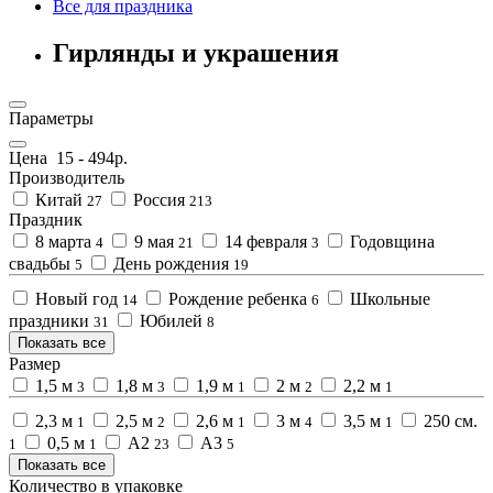
Все для праздника
Гирлянды и украшения
Параметры
Цена
15
-
494
р.
Производитель
Китай
Россия
27
213
Праздник
8 марта
9 мая
14 февраля
Годовщина
4
21
3
свадьбы
День рождения
5
19
Новый год
Рождение ребенка
Школьные
14
6
праздники
Юбилей
31
8
Показать все
Размер
1,5 м
1,8 м
1,9 м
2 м
2,2 м
3
3
1
2
1
2,3 м
2,5 м
2,6 м
3 м
3,5 м
250 см.
1
2
1
4
1
0,5 м
А2
А3
1
1
23
5
Показать все
Количество в упаковке