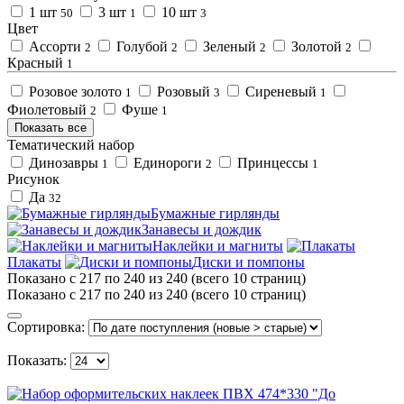
1 шт
3 шт
10 шт
50
1
3
Цвет
Ассорти
Голубой
Зеленый
Золотой
2
2
2
2
Красный
1
Розовое золото
Розовый
Сиреневый
1
3
1
Фиолетовый
Фуше
2
1
Показать все
Тематический набор
Динозавры
Единороги
Принцессы
1
2
1
Рисунок
Да
32
Бумажные гирлянды
Занавесы и дождик
Наклейки и магниты
Плакаты
Диски и помпоны
Показано с 217 по 240 из 240 (всего 10 страниц)
Показано с 217 по 240 из 240 (всего 10 страниц)
Сортировка:
Показать: