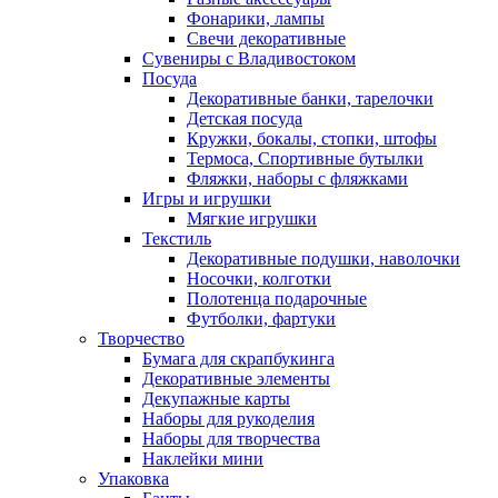
Фонарики, лампы
Свечи декоративные
Сувениры с Владивостоком
Посуда
Декоративные банки, тарелочки
Детская посуда
Кружки, бокалы, стопки, штофы
Термоса, Спортивные бутылки
Фляжки, наборы с фляжками
Игры и игрушки
Мягкие игрушки
Текстиль
Декоративные подушки, наволочки
Носочки, колготки
Полотенца подарочные
Футболки, фартуки
Творчество
Бумага для скрапбукинга
Декоративные элементы
Декупажные карты
Наборы для рукоделия
Наборы для творчества
Наклейки мини
Упаковка