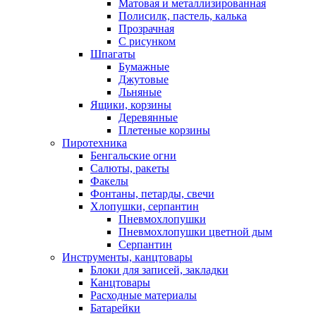
Матовая и металлизированная
Полисилк, пастель, калька
Прозрачная
С рисунком
Шпагаты
Бумажные
Джутовые
Льняные
Ящики, корзины
Деревянные
Плетеные корзины
Пиротехника
Бенгальские огни
Салюты, ракеты
Факелы
Фонтаны, петарды, свечи
Хлопушки, серпантин
Пневмохлопушки
Пневмохлопушки цветной дым
Серпантин
Инструменты, канцтовары
Блоки для записей, закладки
Канцтовары
Расходные материалы
Батарейки