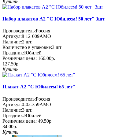
Купить
Набор плакатов А2 "С Юбилеем! 50 лет" 3шт
Производитель:
Россия
Артикул:
8-12-009АМО
Наличие:
2
шт.
Количество в упаковке:
3 шт
Праздник:
Юбилей
Розничная цена:
166.00р.
127.50р.
Купить
Плакат А2 "С Юбилеем! 65 лет"
Производитель:
Россия
Артикул:
0-02-359АМО
Наличие:
3
шт.
Праздник:
Юбилей
Розничная цена:
49.50р.
34.00р.
Купить