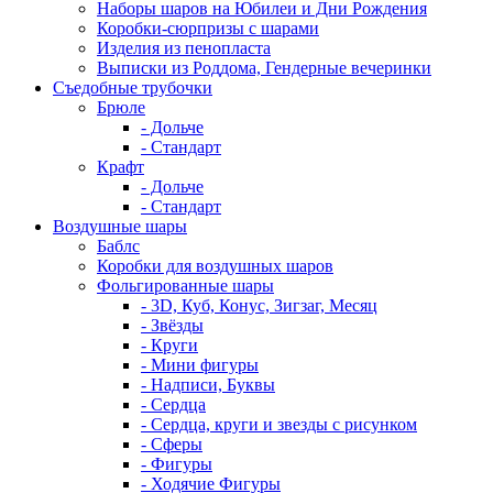
Наборы шаров на Юбилеи и Дни Рождения
Коробки-сюрпризы с шарами
Изделия из пенопласта
Выписки из Роддома, Гендерные вечеринки
Съедобные трубочки
Брюле
- Дольче
- Стандарт
Крафт
- Дольче
- Стандарт
Воздушные шары
Баблс
Коробки для воздушных шаров
Фольгированные шары
- 3D, Куб, Конус, Зигзаг, Месяц
- Звёзды
- Круги
- Мини фигуры
- Надписи, Буквы
- Сердца
- Сердца, круги и звезды с рисунком
- Сферы
- Фигуры
- Ходячие Фигуры