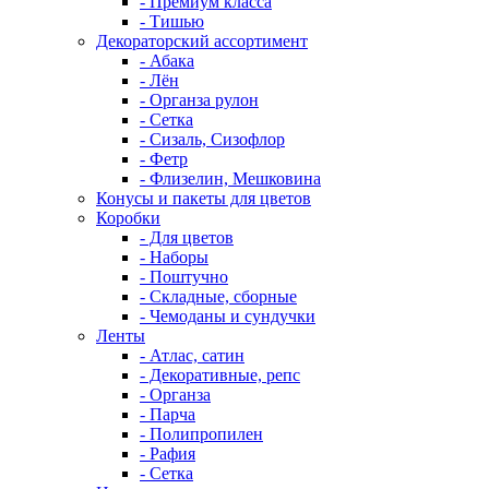
- Премиум класса
- Тишью
Декораторский ассортимент
- Абака
- Лён
- Органза рулон
- Сетка
- Сизаль, Сизофлор
- Фетр
- Флизелин, Мешковина
Конусы и пакеты для цветов
Коробки
- Для цветов
- Наборы
- Поштучно
- Складные, сборные
- Чемоданы и сундучки
Ленты
- Атлас, сатин
- Декоративные, репс
- Органза
- Парча
- Полипропилен
- Рафия
- Сетка