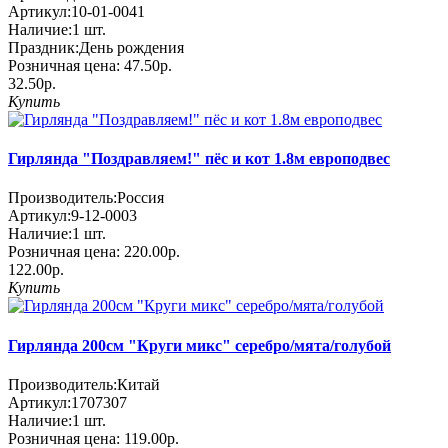
Артикул:
10-01-0041
Наличие:
1
шт.
Праздник:
День рождения
Розничная цена:
47.50р.
32.50р.
Купить
Гирлянда "Поздравляем!" пёс и кот 1.8м европодвес
Производитель:
Россия
Артикул:
9-12-0003
Наличие:
1
шт.
Розничная цена:
220.00р.
122.00р.
Купить
Гирлянда 200см "Круги микс" серебро/мята/голубой
Производитель:
Китай
Артикул:
1707307
Наличие:
1
шт.
Розничная цена:
119.00р.