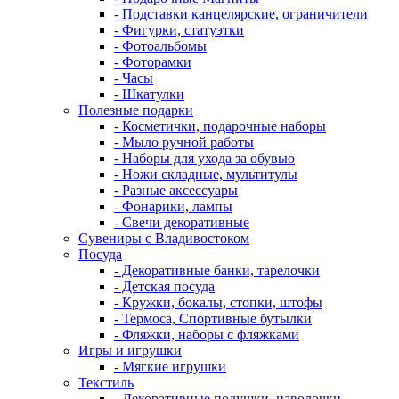
- Подставки канцелярские, ограничители
- Фигурки, статуэтки
- Фотоальбомы
- Фоторамки
- Часы
- Шкатулки
Полезные подарки
- Косметички, подарочные наборы
- Мыло ручной работы
- Наборы для ухода за обувью
- Ножи складные, мультитулы
- Разные аксессуары
- Фонарики, лампы
- Свечи декоративные
Сувениры с Владивостоком
Посуда
- Декоративные банки, тарелочки
- Детская посуда
- Кружки, бокалы, стопки, штофы
- Термоса, Спортивные бутылки
- Фляжки, наборы с фляжками
Игры и игрушки
- Мягкие игрушки
Текстиль
- Декоративные подушки, наволочки