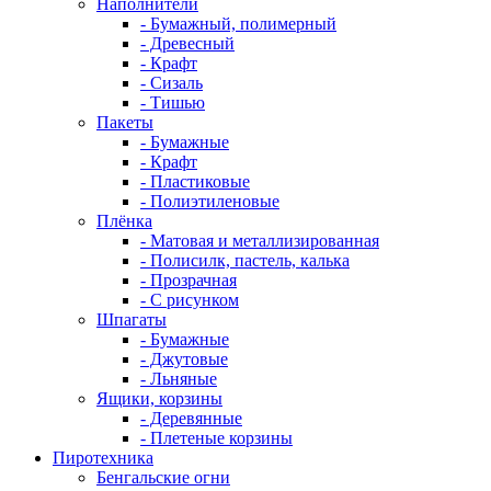
Наполнители
- Бумажный, полимерный
- Древесный
- Крафт
- Сизаль
- Тишью
Пакеты
- Бумажные
- Крафт
- Пластиковые
- Полиэтиленовые
Плёнка
- Матовая и металлизированная
- Полисилк, пастель, калька
- Прозрачная
- С рисунком
Шпагаты
- Бумажные
- Джутовые
- Льняные
Ящики, корзины
- Деревянные
- Плетеные корзины
Пиротехника
Бенгальские огни