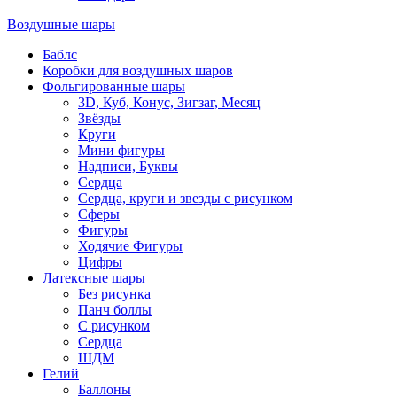
Воздушные шары
Баблс
Коробки для воздушных шаров
Фольгированные шары
3D, Куб, Конус, Зигзаг, Месяц
Звёзды
Круги
Мини фигуры
Надписи, Буквы
Сердца
Сердца, круги и звезды с рисунком
Сферы
Фигуры
Ходячие Фигуры
Цифры
Латексные шары
Без рисунка
Панч боллы
С рисунком
Сердца
ШДМ
Гелий
Баллоны