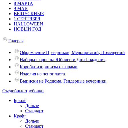
8 МАРТА
9 МАЯ
ВЫПУСКНЫЕ
1 СЕНТЯБРЯ
HALLOWEEN
НОВЫЙ ГОД
Галерея
Оформление Праздников, Мероприятий, Помещений
Наборы шаров на Юбилеи и Дни Рождения
Коробки-сюрпризы с шарами
Изделия из пенопласта
Выписки из Роддома, Гендерные вечеринки
Съедобные трубочки
Брюле
Дольче
Стандарт
Крафт
Дольче
Стандарт