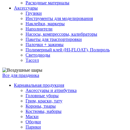
Расходные материалы
Аксессуары
Грузики
Инструменты для моделирования
Наклейки, маркеры
Наполнители
Насосы, компрессоры, калибраторы
Пакеты для траспортировки
Палочки + зажимы
Полимерный клей (HI-FLOAT), Полироль
Светодиоды
Тассел
Все для праздника
Карнавальная продукция
Аксессуары и атрибутика
Головные уборы
Грим, краски, тату
Короны, тиары
Костюмы, наборы
Маски
Ободки
Парики