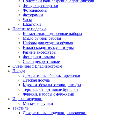
Подставки канцелярские, ограничители
Фигурки, статуэтки
Фотоальбомы
Фоторамки
Часы
Шкатулки
Полезные подарки
Косметички, подарочные наборы
Мыло ручной работы
Наборы для ухода за обувью
Ножи складные, мультитулы
Разные аксессуары
Фонарики, лампы
Свечи декоративные
Сувениры с Владивостоком
Посуда
Декоративные банки, тарелочки
Детская посуда
Кружки, бокалы, стопки, штофы
Термоса, Спортивные бутылки
Фляжки, наборы с фляжками
Игры и игрушки
Мягкие игрушки
Текстиль
Декоративные подушки, наволочки