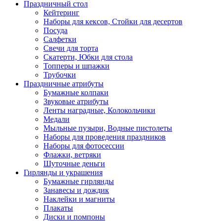
Праздничный стол
Кейтеринг
Наборы для кексов, Стойки для десертов
Посуда
Салфетки
Свечи для торта
Скатерти, Юбки для стола
Топперы и шпажки
Трубочки
Праздничные атрибуты
Бумажные колпаки
Звуковые атрибуты
Ленты наградные, Колокольчики
Медали
Мыльные пузыри, Водные пистолеты
Наборы для проведения праздников
Наборы для фотосессии
Флажки, ветряки
Шуточные деньги
Гирлянды и украшения
Бумажные гирлянды
Занавесы и дождик
Наклейки и магниты
Плакаты
Диски и помпоны