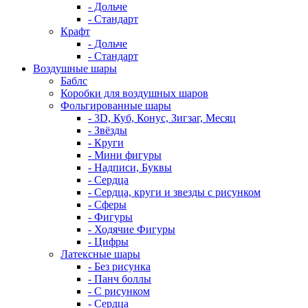
- Дольче
- Стандарт
Крафт
- Дольче
- Стандарт
Воздушные шары
Баблс
Коробки для воздушных шаров
Фольгированные шары
- 3D, Куб, Конус, Зигзаг, Месяц
- Звёзды
- Круги
- Мини фигуры
- Надписи, Буквы
- Сердца
- Сердца, круги и звезды с рисунком
- Сферы
- Фигуры
- Ходячие Фигуры
- Цифры
Латексные шары
- Без рисунка
- Панч боллы
- С рисунком
- Сердца