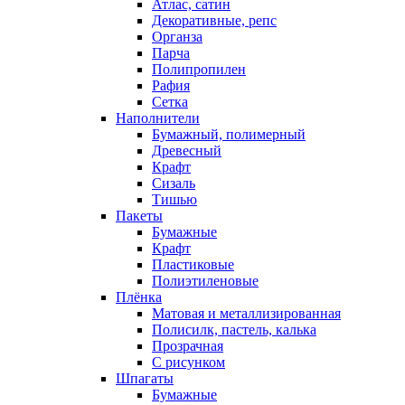
Атлас, сатин
Декоративные, репс
Органза
Парча
Полипропилен
Рафия
Сетка
Наполнители
Бумажный, полимерный
Древесный
Крафт
Сизаль
Тишью
Пакеты
Бумажные
Крафт
Пластиковые
Полиэтиленовые
Плёнка
Матовая и металлизированная
Полисилк, пастель, калька
Прозрачная
С рисунком
Шпагаты
Бумажные