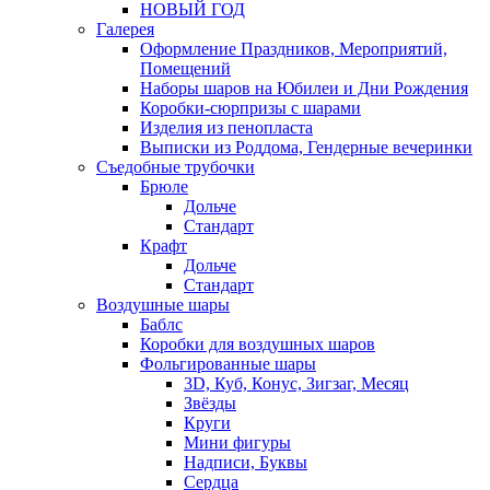
НОВЫЙ ГОД
Галерея
Оформление Праздников, Мероприятий,
Помещений
Наборы шаров на Юбилеи и Дни Рождения
Коробки-сюрпризы с шарами
Изделия из пенопласта
Выписки из Роддома, Гендерные вечеринки
Съедобные трубочки
Брюле
Дольче
Стандарт
Крафт
Дольче
Стандарт
Воздушные шары
Баблс
Коробки для воздушных шаров
Фольгированные шары
3D, Куб, Конус, Зигзаг, Месяц
Звёзды
Круги
Мини фигуры
Надписи, Буквы
Сердца