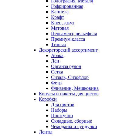
Голография, Металл
Гофрированная
Каппела
Крафт
Креп, джут
Матовая
Пергамент, рельефная
Премиум класса
Тишью
Декораторский ассортимент
Абака
Лён
Органза рулон
Сетка
Сизаль, Сизофлор
Фетр
Флизелин, Мешковина
Конусы и пакеты для цветов
Коробки
Для цветов
Наборы
Поштучно
Складные, сборные
Чемоданы и сундучки
Ленты