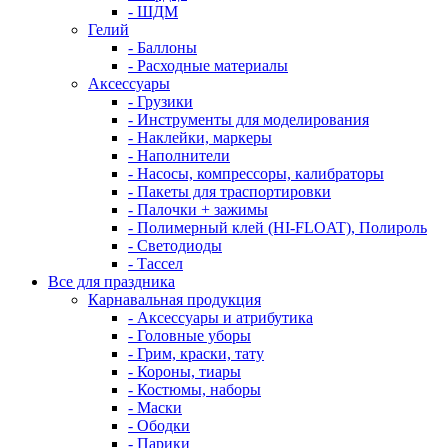
- ШДМ
Гелий
- Баллоны
- Расходные материалы
Аксессуары
- Грузики
- Инструменты для моделирования
- Наклейки, маркеры
- Наполнители
- Насосы, компрессоры, калибраторы
- Пакеты для траспортировки
- Палочки + зажимы
- Полимерный клей (HI-FLOAT), Полироль
- Светодиоды
- Тассел
Все для праздника
Карнавальная продукция
- Аксессуары и атрибутика
- Головные уборы
- Грим, краски, тату
- Короны, тиары
- Костюмы, наборы
- Маски
- Ободки
- Парики