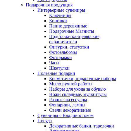
Подарочная продукция
Интерьерные сувениры
Ключницы
Копилки
Панно деревянные
Подарочные Магниты
Подставки канцелярские,
ограничители
Фигурки, статуэтки
Фотоальбомы
Фоторамки
Часы
Шкатулки
Полезные подарки
Косметички, подарочные наборы
Мыло ручной работы
Наборы для ухода за обувью
Ножи складные, мультитулы
Разные аксессуары
Фонарики, лампы
Свечи декоративные
Сувениры с Владивостоком
Посуда
Декоративные банки, тарелочки