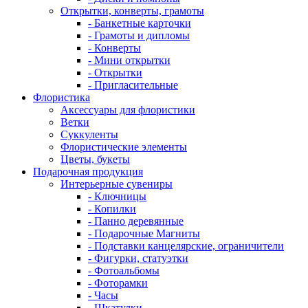
Открытки, конверты, грамоты
- Банкетные карточки
- Грамоты и дипломы
- Конверты
- Мини открытки
- Открытки
- Пригласительные
Флористика
Аксессуары для флористики
Ветки
Суккуленты
Флористические элементы
Цветы, букеты
Подарочная продукция
Интерьерные сувениры
- Ключницы
- Копилки
- Панно деревянные
- Подарочные Магниты
- Подставки канцелярские, ограничители
- Фигурки, статуэтки
- Фотоальбомы
- Фоторамки
- Часы
- Шкатулки