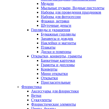
Медали
Мыльные пузыри, Водные пистолеты
Наборы для проведения праздников
Наборы для фотосессии
Флажки, ветряки
Шуточные деньги
Гирлянды и украшения
Бумажные гирлянды
Занавесы и дождик
Наклейки и магниты
Плакаты
Диски и помпоны
Открытки, конверты, грамоты
Банкетные карточки
Грамоты и дипломы
Конверты
Мини открытки
Открытки
Пригласительные
Флористика
Аксессуары для флористики
Ветки
Суккуленты
Флористические элементы
Цветы, букеты