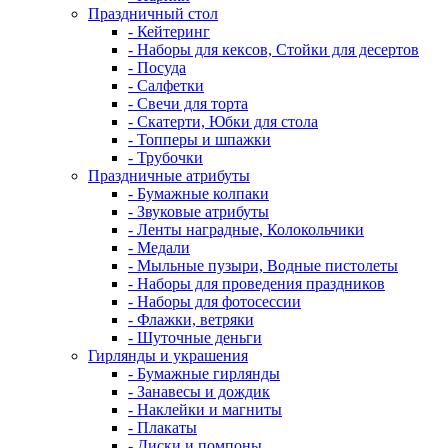
Праздничный стол
- Кейтеринг
- Наборы для кексов, Стойки для десертов
- Посуда
- Салфетки
- Свечи для торта
- Скатерти, Юбки для стола
- Топперы и шпажки
- Трубочки
Праздничные атрибуты
- Бумажные колпаки
- Звуковые атрибуты
- Ленты наградные, Колокольчики
- Медали
- Мыльные пузыри, Водные пистолеты
- Наборы для проведения праздников
- Наборы для фотосессии
- Флажки, ветряки
- Шуточные деньги
Гирлянды и украшения
- Бумажные гирлянды
- Занавесы и дождик
- Наклейки и магниты
- Плакаты
- Диски и помпоны