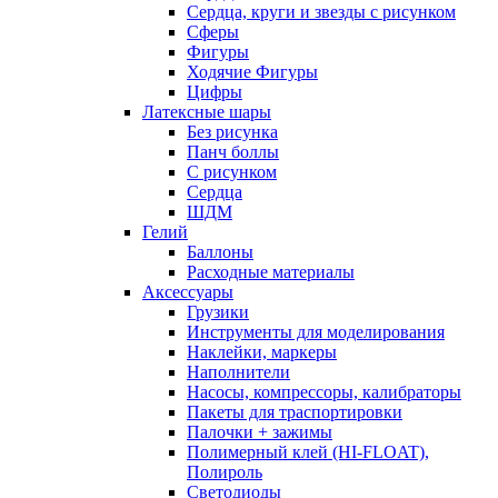
Сердца, круги и звезды с рисунком
Сферы
Фигуры
Ходячие Фигуры
Цифры
Латексные шары
Без рисунка
Панч боллы
С рисунком
Сердца
ШДМ
Гелий
Баллоны
Расходные материалы
Аксессуары
Грузики
Инструменты для моделирования
Наклейки, маркеры
Наполнители
Насосы, компрессоры, калибраторы
Пакеты для траспортировки
Палочки + зажимы
Полимерный клей (HI-FLOAT),
Полироль
Светодиоды