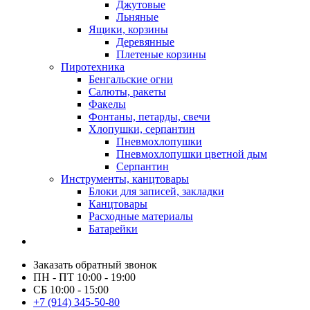
Джутовые
Льняные
Ящики, корзины
Деревянные
Плетеные корзины
Пиротехника
Бенгальские огни
Салюты, ракеты
Факелы
Фонтаны, петарды, свечи
Хлопушки, серпантин
Пневмохлопушки
Пневмохлопушки цветной дым
Серпантин
Инструменты, канцтовары
Блоки для записей, закладки
Канцтовары
Расходные материалы
Батарейки
Заказать обратный звонок
ПН - ПТ 10:00 - 19:00
СБ 10:00 - 15:00
+7 (914) 345-50-80