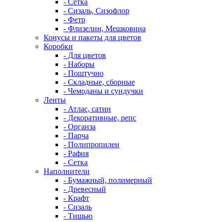
- Сетка
- Сизаль, Сизофлор
- Фетр
- Флизелин, Мешковина
Конусы и пакеты для цветов
Коробки
- Для цветов
- Наборы
- Поштучно
- Складные, сборные
- Чемоданы и сундучки
Ленты
- Атлас, сатин
- Декоративные, репс
- Органза
- Парча
- Полипропилен
- Рафия
- Сетка
Наполнители
- Бумажный, полимерный
- Древесный
- Крафт
- Сизаль
- Тишью