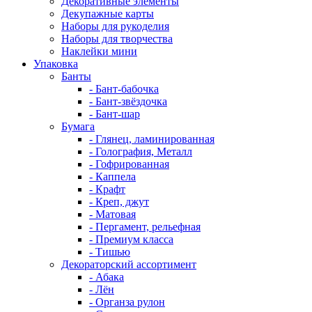
Декоративные элементы
Декупажные карты
Наборы для рукоделия
Наборы для творчества
Наклейки мини
Упаковка
Банты
- Бант-бабочка
- Бант-звёздочка
- Бант-шар
Бумага
- Глянец, ламинированная
- Голография, Металл
- Гофрированная
- Каппела
- Крафт
- Креп, джут
- Матовая
- Пергамент, рельефная
- Премиум класса
- Тишью
Декораторский ассортимент
- Абака
- Лён
- Органза рулон