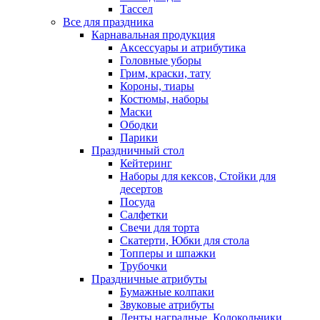
Тассел
Все для праздника
Карнавальная продукция
Аксессуары и атрибутика
Головные уборы
Грим, краски, тату
Короны, тиары
Костюмы, наборы
Маски
Ободки
Парики
Праздничный стол
Кейтеринг
Наборы для кексов, Стойки для
десертов
Посуда
Салфетки
Свечи для торта
Скатерти, Юбки для стола
Топперы и шпажки
Трубочки
Праздничные атрибуты
Бумажные колпаки
Звуковые атрибуты
Ленты наградные, Колокольчики