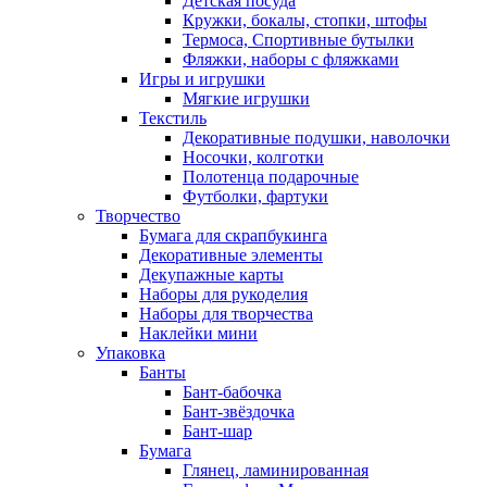
Детская посуда
Кружки, бокалы, стопки, штофы
Термоса, Спортивные бутылки
Фляжки, наборы с фляжками
Игры и игрушки
Мягкие игрушки
Текстиль
Декоративные подушки, наволочки
Носочки, колготки
Полотенца подарочные
Футболки, фартуки
Творчество
Бумага для скрапбукинга
Декоративные элементы
Декупажные карты
Наборы для рукоделия
Наборы для творчества
Наклейки мини
Упаковка
Банты
Бант-бабочка
Бант-звёздочка
Бант-шар
Бумага
Глянец, ламинированная