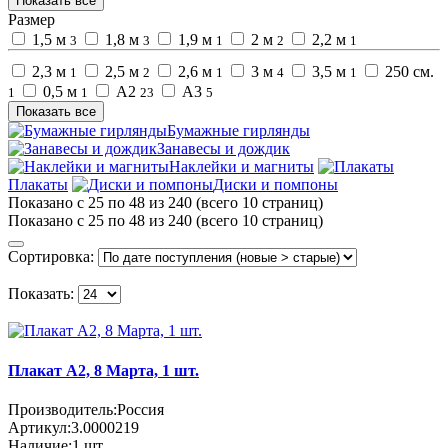
Показать все
Размер
1,5 м
1,8 м
1,9 м
2 м
2,2 м
3
3
1
2
1
2,3 м
2,5 м
2,6 м
3 м
3,5 м
250 см.
1
2
1
4
1
0,5 м
А2
А3
1
1
23
5
Показать все
Бумажные гирлянды
Занавесы и дождик
Наклейки и магниты
Плакаты
Диски и помпоны
Показано с 25 по 48 из 240 (всего 10 страниц)
Показано с 25 по 48 из 240 (всего 10 страниц)
Сортировка:
Показать:
Плакат А2, 8 Марта, 1 шт.
Производитель:
Россия
Артикул:
3.0000219
Наличие:
1
шт.