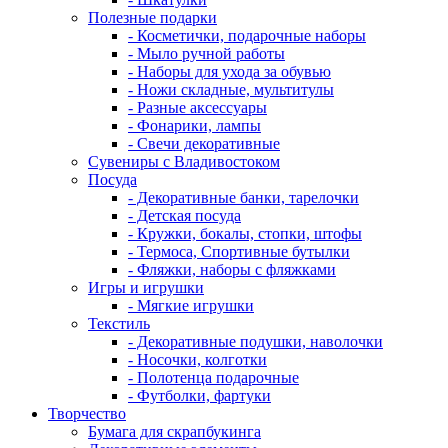
Полезные подарки
- Косметички, подарочные наборы
- Мыло ручной работы
- Наборы для ухода за обувью
- Ножи складные, мультитулы
- Разные аксессуары
- Фонарики, лампы
- Свечи декоративные
Сувениры с Владивостоком
Посуда
- Декоративные банки, тарелочки
- Детская посуда
- Кружки, бокалы, стопки, штофы
- Термоса, Спортивные бутылки
- Фляжки, наборы с фляжками
Игры и игрушки
- Мягкие игрушки
Текстиль
- Декоративные подушки, наволочки
- Носочки, колготки
- Полотенца подарочные
- Футболки, фартуки
Творчество
Бумага для скрапбукинга