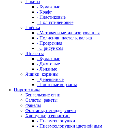
Пакеты
- Бумажные
- Крафт
- Пластиковые
- Полиэтиленовые
Плёнка
- Матовая и металлизированная
- Полисилк, пастель, калька
- Прозрачная
- С рисунком
Шпагаты
- Бумажные
- Джутовые
- Льняные
Ящики, корзины
- Деревянные
- Плетеные корзины
Пиротехника
Бенгальские огни
Салюты, ракеты
Факелы
Фонтаны, петарды, свечи
Хлопушки, серпантин
- Пневмохлопушки
- Пневмохлопушки цветной дым