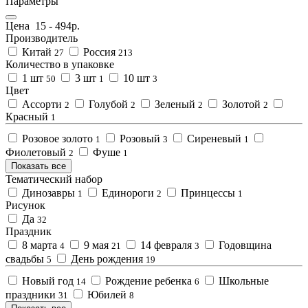
Параметры
Цена
15
-
494
р.
Производитель
Китай
Россия
27
213
Количество в упаковке
1 шт
3 шт
10 шт
50
1
3
Цвет
Ассорти
Голубой
Зеленый
Золотой
2
2
2
2
Красный
1
Розовое золото
Розовый
Сиреневый
1
3
1
Фиолетовый
Фуше
2
1
Показать все
Тематический набор
Динозавры
Единороги
Принцессы
1
2
1
Рисунок
Да
32
Праздник
8 марта
9 мая
14 февраля
Годовщина
4
21
3
свадьбы
День рождения
5
19
Новый год
Рождение ребенка
Школьные
14
6
праздники
Юбилей
31
8