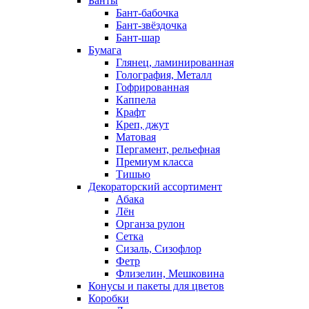
Банты
Бант-бабочка
Бант-звёздочка
Бант-шар
Бумага
Глянец, ламинированная
Голография, Металл
Гофрированная
Каппела
Крафт
Креп, джут
Матовая
Пергамент, рельефная
Премиум класса
Тишью
Декораторский ассортимент
Абака
Лён
Органза рулон
Сетка
Сизаль, Сизофлор
Фетр
Флизелин, Мешковина
Конусы и пакеты для цветов
Коробки