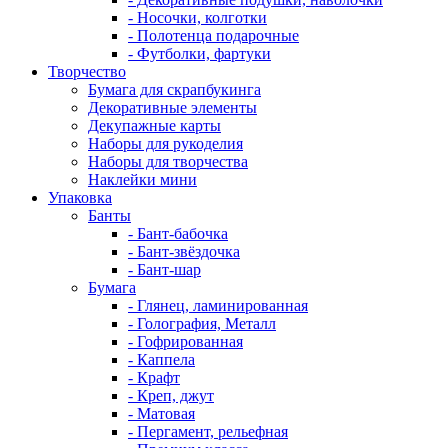
- Носочки, колготки
- Полотенца подарочные
- Футболки, фартуки
Творчество
Бумага для скрапбукинга
Декоративные элементы
Декупажные карты
Наборы для рукоделия
Наборы для творчества
Наклейки мини
Упаковка
Банты
- Бант-бабочка
- Бант-звёздочка
- Бант-шар
Бумага
- Глянец, ламинированная
- Голография, Металл
- Гофрированная
- Каппела
- Крафт
- Креп, джут
- Матовая
- Пергамент, рельефная