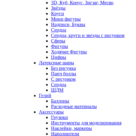
3D, Куб, Конус, Зигзаг, Месяц
Звёзды
Круги
Мини фигуры
Надписи, Буквы
Сердца
Сердца, круги и звезды с рисунком
Сферы
Фигуры
Ходячие Фигуры
Цифры
Латексные шары
Без рисунка
Панч боллы
С рисунком
Сердца
ШДМ
Гелий
Баллоны
Расходные материалы
Аксессуары
Грузики
Инструменты для моделирования
Наклейки, маркеры
Наполнители