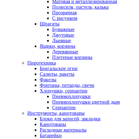
Матовая и металлизированная
Полисилк, пастель, калька
Прозрачная
С рисунком
Шпагаты
Бумажные
Джутовые
Льняные
Ящики, корзины
Деревянные
Плетеные корзины
Пиротехника
Бенгальские огни
Салюты, ракеты
Факелы
Фонтаны, петарды, свечи
Хлопушки, серпантин
Пневмохлопушки
Пневмохлопушки цветной дым
Серпантин
Инструменты, канцтовары
Блоки для записей, закладки
Канцтовары
Расходные материалы
Батарейки