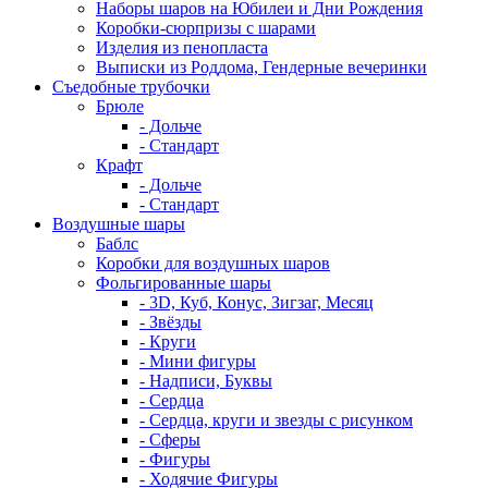
Наборы шаров на Юбилеи и Дни Рождения
Коробки-сюрпризы с шарами
Изделия из пенопласта
Выписки из Роддома, Гендерные вечеринки
Съедобные трубочки
Брюле
- Дольче
- Стандарт
Крафт
- Дольче
- Стандарт
Воздушные шары
Баблс
Коробки для воздушных шаров
Фольгированные шары
- 3D, Куб, Конус, Зигзаг, Месяц
- Звёзды
- Круги
- Мини фигуры
- Надписи, Буквы
- Сердца
- Сердца, круги и звезды с рисунком
- Сферы
- Фигуры
- Ходячие Фигуры