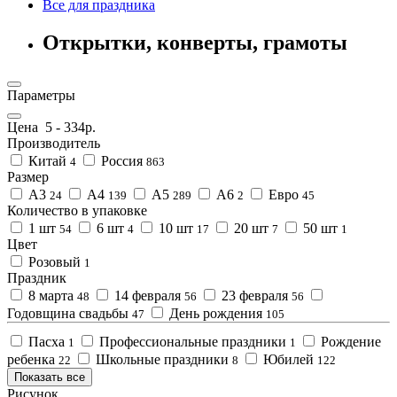
Все для праздника
Открытки, конверты, грамоты
Параметры
Цена
5
-
334
р.
Производитель
Китай
Россия
4
863
Размер
А3
А4
А5
А6
Евро
24
139
289
2
45
Количество в упаковке
1 шт
6 шт
10 шт
20 шт
50 шт
54
4
17
7
1
Цвет
Розовый
1
Праздник
8 марта
14 февраля
23 февраля
48
56
56
Годовщина свадьбы
День рождения
47
105
Пасха
Профессиональные праздники
Рождение
1
1
ребенка
Школьные праздники
Юбилей
22
8
122
Показать все
Рисунок