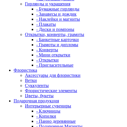
Гирлянды и украшения
- Бумажные гирлянды
- Занавесы и дождик
- Наклейки и магниты
- Плакаты
- Диски и помпоны
Открытки, конверты, грамоты
- Банкетные карточки
- Грамоты и дипломы
- Конверты
- Мини открытки
- Открытки
- Пригласительные
Флористика
Аксессуары для флористики
Ветки
Суккуленты
Флористические элементы
Цветы, букеты
Подарочная продукция
Интерьерные сувениры
- Ключницы
- Копилки
- Панно деревянные
- Подарочные Магниты