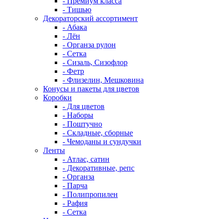
- Премиум класса
- Тишью
Декораторский ассортимент
- Абака
- Лён
- Органза рулон
- Сетка
- Сизаль, Сизофлор
- Фетр
- Флизелин, Мешковина
Конусы и пакеты для цветов
Коробки
- Для цветов
- Наборы
- Поштучно
- Складные, сборные
- Чемоданы и сундучки
Ленты
- Атлас, сатин
- Декоративные, репс
- Органза
- Парча
- Полипропилен
- Рафия
- Сетка