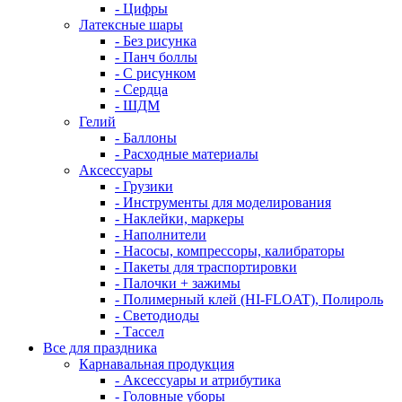
- Цифры
Латексные шары
- Без рисунка
- Панч боллы
- С рисунком
- Сердца
- ШДМ
Гелий
- Баллоны
- Расходные материалы
Аксессуары
- Грузики
- Инструменты для моделирования
- Наклейки, маркеры
- Наполнители
- Насосы, компрессоры, калибраторы
- Пакеты для траспортировки
- Палочки + зажимы
- Полимерный клей (HI-FLOAT), Полироль
- Светодиоды
- Тассел
Все для праздника
Карнавальная продукция
- Аксессуары и атрибутика
- Головные уборы