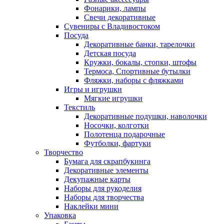
Фонарики, лампы
Свечи декоративные
Сувениры с Владивостоком
Посуда
Декоративные банки, тарелочки
Детская посуда
Кружки, бокалы, стопки, штофы
Термоса, Спортивные бутылки
Фляжки, наборы с фляжками
Игры и игрушки
Мягкие игрушки
Текстиль
Декоративные подушки, наволочки
Носочки, колготки
Полотенца подарочные
Футболки, фартуки
Творчество
Бумага для скрапбукинга
Декоративные элементы
Декупажные карты
Наборы для рукоделия
Наборы для творчества
Наклейки мини
Упаковка