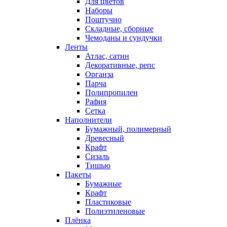
Для цветов
Наборы
Поштучно
Складные, сборные
Чемоданы и сундучки
Ленты
Атлас, сатин
Декоративные, репс
Органза
Парча
Полипропилен
Рафия
Сетка
Наполнители
Бумажный, полимерный
Древесный
Крафт
Сизаль
Тишью
Пакеты
Бумажные
Крафт
Пластиковые
Полиэтиленовые
Плёнка