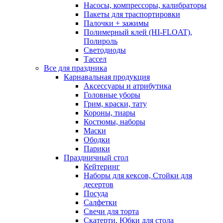
Насосы, компрессоры, калибраторы
Пакеты для траспортировки
Палочки + зажимы
Полимерный клей (HI-FLOAT),
Полироль
Светодиоды
Тассел
Все для праздника
Карнавальная продукция
Аксессуары и атрибутика
Головные уборы
Грим, краски, тату
Короны, тиары
Костюмы, наборы
Маски
Ободки
Парики
Праздничный стол
Кейтеринг
Наборы для кексов, Стойки для
десертов
Посуда
Салфетки
Свечи для торта
Скатерти, Юбки для стола