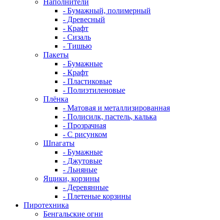
Наполнители
- Бумажный, полимерный
- Древесный
- Крафт
- Сизаль
- Тишью
Пакеты
- Бумажные
- Крафт
- Пластиковые
- Полиэтиленовые
Плёнка
- Матовая и металлизированная
- Полисилк, пастель, калька
- Прозрачная
- С рисунком
Шпагаты
- Бумажные
- Джутовые
- Льняные
Ящики, корзины
- Деревянные
- Плетеные корзины
Пиротехника
Бенгальские огни