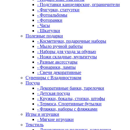
- Подставки канцелярские, ограничители
- Фигурки, статуэтки
- Фотоальбомы
- Фоторамки
- Часы
- Шкатулки
Полезные подарки
- Косметички, подарочные наборы
- Мыло ручной работы
- Наборы для ухода за обувью
- Ножи складные, мультитулы
- Разные аксессуары
- Фонарики, лампы
- Свечи декоративные
Сувениры с Владивостоком
Посуда
- Декоративные банки, тарелочки
- Детская посуда
- Кружки, бокалы, стопки, штофы
- Термоса, Спортивные бутылки
- Фляжки, наборы с фляжками
Игры и игрушки
- Мягкие игрушки
Текстиль
- Декоративные подушки, наволочки