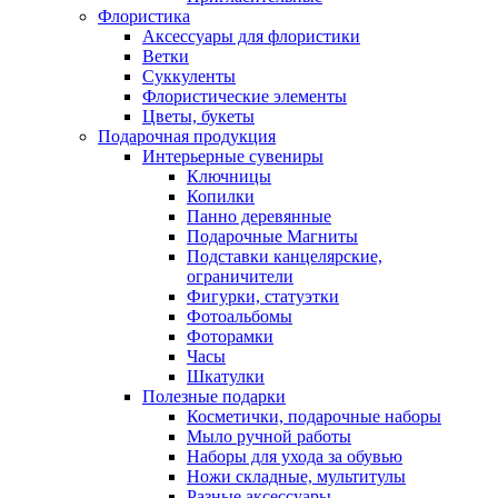
Флористика
Аксессуары для флористики
Ветки
Суккуленты
Флористические элементы
Цветы, букеты
Подарочная продукция
Интерьерные сувениры
Ключницы
Копилки
Панно деревянные
Подарочные Магниты
Подставки канцелярские,
ограничители
Фигурки, статуэтки
Фотоальбомы
Фоторамки
Часы
Шкатулки
Полезные подарки
Косметички, подарочные наборы
Мыло ручной работы
Наборы для ухода за обувью
Ножи складные, мультитулы
Разные аксессуары