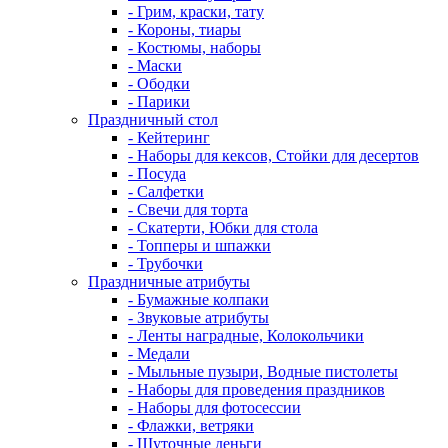
- Грим, краски, тату
- Короны, тиары
- Костюмы, наборы
- Маски
- Ободки
- Парики
Праздничный стол
- Кейтеринг
- Наборы для кексов, Стойки для десертов
- Посуда
- Салфетки
- Свечи для торта
- Скатерти, Юбки для стола
- Топперы и шпажки
- Трубочки
Праздничные атрибуты
- Бумажные колпаки
- Звуковые атрибуты
- Ленты наградные, Колокольчики
- Медали
- Мыльные пузыри, Водные пистолеты
- Наборы для проведения праздников
- Наборы для фотосессии
- Флажки, ветряки
- Шуточные деньги