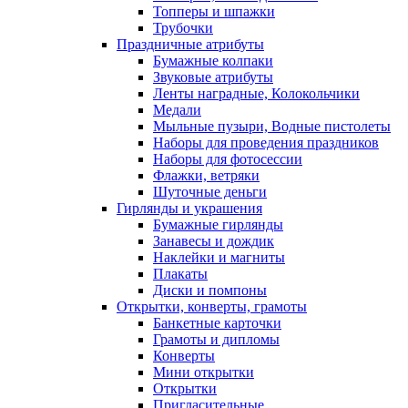
Топперы и шпажки
Трубочки
Праздничные атрибуты
Бумажные колпаки
Звуковые атрибуты
Ленты наградные, Колокольчики
Медали
Мыльные пузыри, Водные пистолеты
Наборы для проведения праздников
Наборы для фотосессии
Флажки, ветряки
Шуточные деньги
Гирлянды и украшения
Бумажные гирлянды
Занавесы и дождик
Наклейки и магниты
Плакаты
Диски и помпоны
Открытки, конверты, грамоты
Банкетные карточки
Грамоты и дипломы
Конверты
Мини открытки
Открытки
Пригласительные