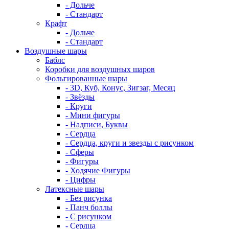
- Дольче
- Стандарт
Крафт
- Дольче
- Стандарт
Воздушные шары
Баблс
Коробки для воздушных шаров
Фольгированные шары
- 3D, Куб, Конус, Зигзаг, Месяц
- Звёзды
- Круги
- Мини фигуры
- Надписи, Буквы
- Сердца
- Сердца, круги и звезды с рисунком
- Сферы
- Фигуры
- Ходячие Фигуры
- Цифры
Латексные шары
- Без рисунка
- Панч боллы
- С рисунком
- Сердца