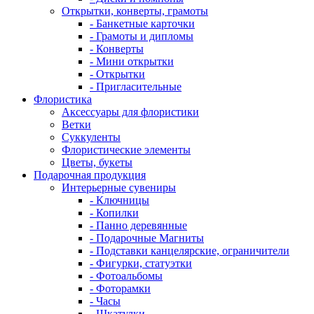
Открытки, конверты, грамоты
- Банкетные карточки
- Грамоты и дипломы
- Конверты
- Мини открытки
- Открытки
- Пригласительные
Флористика
Аксессуары для флористики
Ветки
Суккуленты
Флористические элементы
Цветы, букеты
Подарочная продукция
Интерьерные сувениры
- Ключницы
- Копилки
- Панно деревянные
- Подарочные Магниты
- Подставки канцелярские, ограничители
- Фигурки, статуэтки
- Фотоальбомы
- Фоторамки
- Часы
- Шкатулки