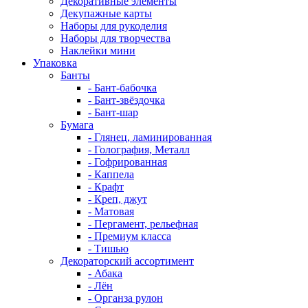
Декоративные элементы
Декупажные карты
Наборы для рукоделия
Наборы для творчества
Наклейки мини
Упаковка
Банты
- Бант-бабочка
- Бант-звёздочка
- Бант-шар
Бумага
- Глянец, ламинированная
- Голография, Металл
- Гофрированная
- Каппела
- Крафт
- Креп, джут
- Матовая
- Пергамент, рельефная
- Премиум класса
- Тишью
Декораторский ассортимент
- Абака
- Лён
- Органза рулон