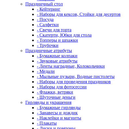
Праздничный стол
- Кейтеринг
- Наборы для кексов, Стойки для десертов
- Посуда
- Салфетки
- Свечи для торта
- Скатерти, Юбки для стола
- Топперы и шпажки
- Трубочки
Праздничные атрибуты
- Бумажные колпаки
- Звуковые атрибуты
- Ленты наградные, Колокольчики
- Медали
- Мыльные пузыри, Водные пистолеты
- Наборы для проведения праздников
- Наборы для фотосессии
- Флажки, ветряки
- Шуточные деньги
Гирлянды и украшения
- Бумажные гирлянды
- Занавесы и дождик
- Наклейки и магниты
- Плакаты
- Диски и помпоны