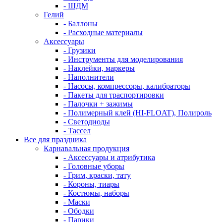
- ШДМ
Гелий
- Баллоны
- Расходные материалы
Аксессуары
- Грузики
- Инструменты для моделирования
- Наклейки, маркеры
- Наполнители
- Насосы, компрессоры, калибраторы
- Пакеты для траспортировки
- Палочки + зажимы
- Полимерный клей (HI-FLOAT), Полироль
- Светодиоды
- Тассел
Все для праздника
Карнавальная продукция
- Аксессуары и атрибутика
- Головные уборы
- Грим, краски, тату
- Короны, тиары
- Костюмы, наборы
- Маски
- Ободки
- Парики