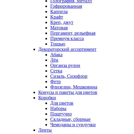
Голография, Металл
Гофрированная
Каппела
Крафт
Креп, джут
Матовая
Пергамент, рельефная
Премиум класса
Тишью
Декораторский ассортимент
Абака
Лён
Органза рулон
Сетка
Сизаль, Сизофлор
Фетр
Флизелин, Мешковина
Конусы и пакеты для цветов
Коробки
Для цветов
Наборы
Поштучно
Складные, сборные
Чемоданы и сундучки
Ленты