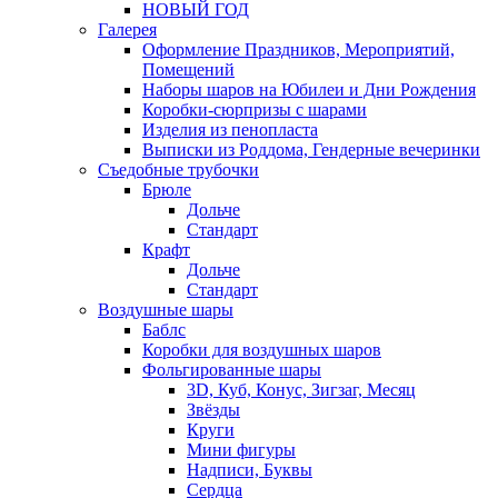
НОВЫЙ ГОД
Галерея
Оформление Праздников, Мероприятий,
Помещений
Наборы шаров на Юбилеи и Дни Рождения
Коробки-сюрпризы с шарами
Изделия из пенопласта
Выписки из Роддома, Гендерные вечеринки
Съедобные трубочки
Брюле
Дольче
Стандарт
Крафт
Дольче
Стандарт
Воздушные шары
Баблс
Коробки для воздушных шаров
Фольгированные шары
3D, Куб, Конус, Зигзаг, Месяц
Звёзды
Круги
Мини фигуры
Надписи, Буквы
Сердца