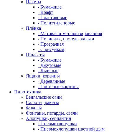
Пакеты
- Бумажные
- Крафт
- Пластиковые
- Полиэтиленовые
Плёнка
- Матовая и металлизированная
- Полисилк, пастель, калька
- Прозрачная
- С рисунком
Шпагаты
- Бумажные
- Джутовые
- Льняные
Ящики, корзины
- Деревянные
- Плетеные корзины
Пиротехника
Бенгальские огни
Салюты, ракеты
Факелы
Фонтаны, петарды, свечи
Хлопушки, серпантин
- Пневмохлопушки
- Пневмохлопушки цветной дым