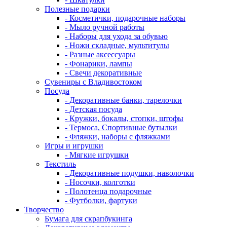
Полезные подарки
- Косметички, подарочные наборы
- Мыло ручной работы
- Наборы для ухода за обувью
- Ножи складные, мультитулы
- Разные аксессуары
- Фонарики, лампы
- Свечи декоративные
Сувениры с Владивостоком
Посуда
- Декоративные банки, тарелочки
- Детская посуда
- Кружки, бокалы, стопки, штофы
- Термоса, Спортивные бутылки
- Фляжки, наборы с фляжками
Игры и игрушки
- Мягкие игрушки
Текстиль
- Декоративные подушки, наволочки
- Носочки, колготки
- Полотенца подарочные
- Футболки, фартуки
Творчество
Бумага для скрапбукинга