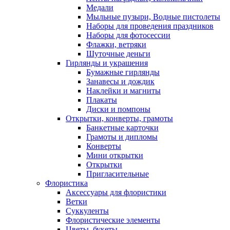
Медали
Мыльные пузыри, Водные пистолеты
Наборы для проведения праздников
Наборы для фотосессии
Флажки, ветряки
Шуточные деньги
Гирлянды и украшения
Бумажные гирлянды
Занавесы и дождик
Наклейки и магниты
Плакаты
Диски и помпоны
Открытки, конверты, грамоты
Банкетные карточки
Грамоты и дипломы
Конверты
Мини открытки
Открытки
Пригласительные
Флористика
Аксессуары для флористики
Ветки
Суккуленты
Флористические элементы
Цветы, букеты