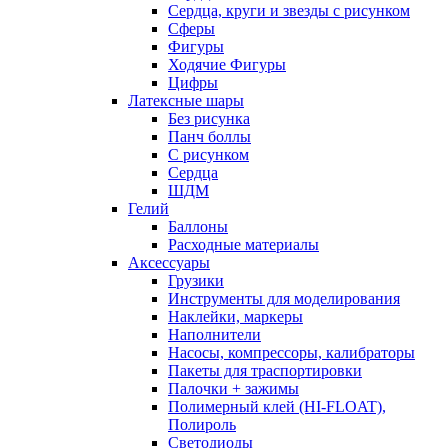
Сердца, круги и звезды с рисунком
Сферы
Фигуры
Ходячие Фигуры
Цифры
Латексные шары
Без рисунка
Панч боллы
С рисунком
Сердца
ШДМ
Гелий
Баллоны
Расходные материалы
Аксессуары
Грузики
Инструменты для моделирования
Наклейки, маркеры
Наполнители
Насосы, компрессоры, калибраторы
Пакеты для траспортировки
Палочки + зажимы
Полимерный клей (HI-FLOAT),
Полироль
Светодиоды