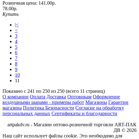
Розничная цена:
141.00р.
78.00р.
Купить
|<
<
3
4
5
6
7
8
9
10
11
Показано с 241 по 250 из 250 (всего 11 страниц)
О компании
Оплата
Доставка
Оптовикам
Оформление
воздушными шарами - примеры работ
Магазины
Гарантии
магазина
Политика Безопасности
Согласие на обработку
персональных данных
Сертификаты и благодарности
artpakdv.ru - Магазин оптово-розничной торговли ART-ПАК
ДВ © 2026
Наш сайт использует файлы cookie. Это необходимо для