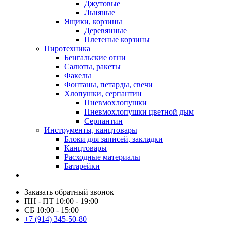
Джутовые
Льняные
Ящики, корзины
Деревянные
Плетеные корзины
Пиротехника
Бенгальские огни
Салюты, ракеты
Факелы
Фонтаны, петарды, свечи
Хлопушки, серпантин
Пневмохлопушки
Пневмохлопушки цветной дым
Серпантин
Инструменты, канцтовары
Блоки для записей, закладки
Канцтовары
Расходные материалы
Батарейки
Заказать обратный звонок
ПН - ПТ 10:00 - 19:00
СБ 10:00 - 15:00
+7 (914) 345-50-80