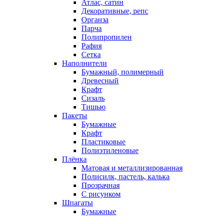
Атлас, сатин
Декоративные, репс
Органза
Парча
Полипропилен
Рафия
Сетка
Наполнители
Бумажный, полимерный
Древесный
Крафт
Сизаль
Тишью
Пакеты
Бумажные
Крафт
Пластиковые
Полиэтиленовые
Плёнка
Матовая и металлизированная
Полисилк, пастель, калька
Прозрачная
С рисунком
Шпагаты
Бумажные