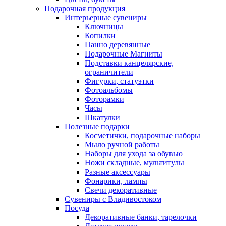
Подарочная продукция
Интерьерные сувениры
Ключницы
Копилки
Панно деревянные
Подарочные Магниты
Подставки канцелярские,
ограничители
Фигурки, статуэтки
Фотоальбомы
Фоторамки
Часы
Шкатулки
Полезные подарки
Косметички, подарочные наборы
Мыло ручной работы
Наборы для ухода за обувью
Ножи складные, мультитулы
Разные аксессуары
Фонарики, лампы
Свечи декоративные
Сувениры с Владивостоком
Посуда
Декоративные банки, тарелочки