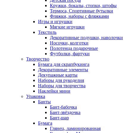
Детская посуда
Кружки, бокалы, стопки, штофы
Термоса, Спортивные бутылки
Фляжки, наборы с фляжками
Игры и игрушки
Мягкие игрушки
Текстиль
Декоративные подушки, наволочки
Носочки, колготки
Полотенца подарочные
Футболки, фартуки
Творчество
Бумага для скрапбукинга
Декоративные элементы
Декупажные карты
Наборы для рукоделия
Наборы для творчества
Наклейки мини
Упаковка
Банты
Бант-бабочка
Бант-звёздочка
Бант-шар
Бумага
Глянец, ламинированная