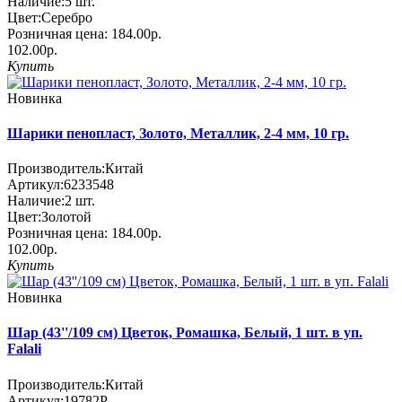
Наличие:
5
шт.
Цвет:
Серебро
Розничная цена:
184.00р.
102.00р.
Купить
Новинка
Шарики пенопласт, Золото, Металлик, 2-4 мм, 10 гр.
Производитель:
Китай
Артикул:
6233548
Наличие:
2
шт.
Цвет:
Золотой
Розничная цена:
184.00р.
102.00р.
Купить
Новинка
Шар (43''/109 см) Цветок, Ромашка, Белый, 1 шт. в уп.
Falali
Производитель:
Китай
Артикул:
19782P