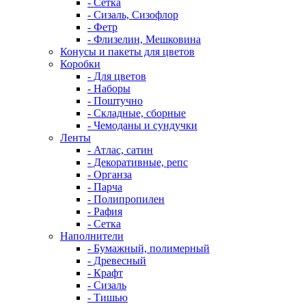
- Сетка
- Сизаль, Сизофлор
- Фетр
- Флизелин, Мешковина
Конусы и пакеты для цветов
Коробки
- Для цветов
- Наборы
- Поштучно
- Складные, сборные
- Чемоданы и сундучки
Ленты
- Атлас, сатин
- Декоративные, репс
- Органза
- Парча
- Полипропилен
- Рафия
- Сетка
Наполнители
- Бумажный, полимерный
- Древесный
- Крафт
- Сизаль
- Тишью