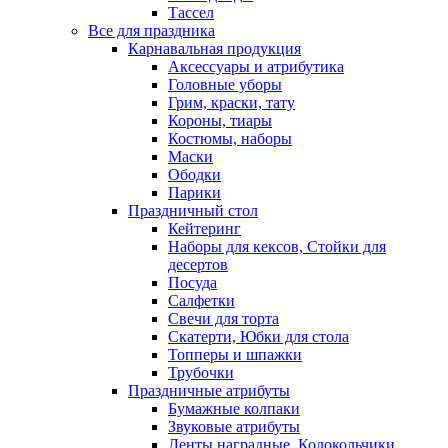
Тассел
Все для праздника
Карнавальная продукция
Аксессуары и атрибутика
Головные уборы
Грим, краски, тату
Короны, тиары
Костюмы, наборы
Маски
Ободки
Парики
Праздничный стол
Кейтеринг
Наборы для кексов, Стойки для
десертов
Посуда
Салфетки
Свечи для торта
Скатерти, Юбки для стола
Топперы и шпажки
Трубочки
Праздничные атрибуты
Бумажные колпаки
Звуковые атрибуты
Ленты наградные, Колокольчики