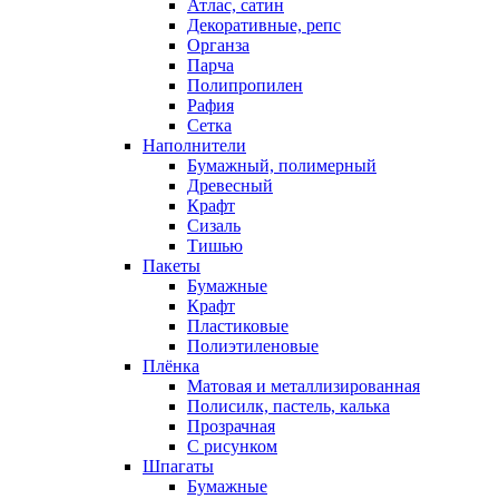
Атлас, сатин
Декоративные, репс
Органза
Парча
Полипропилен
Рафия
Сетка
Наполнители
Бумажный, полимерный
Древесный
Крафт
Сизаль
Тишью
Пакеты
Бумажные
Крафт
Пластиковые
Полиэтиленовые
Плёнка
Матовая и металлизированная
Полисилк, пастель, калька
Прозрачная
С рисунком
Шпагаты
Бумажные