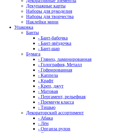
Декоративные элементы
Декупажные карты
Наборы для рукоделия
Наборы для творчества
Наклейки мини
Упаковка
Банты
- Бант-бабочка
- Бант-звёздочка
- Бант-шар
Бумага
- Глянец, ламинированная
- Голография, Металл
- Гофрированная
- Каппела
- Крафт
- Креп, джут
- Матовая
- Пергамент, рельефная
- Премиум класса
- Тишью
Декораторский ассортимент
- Абака
- Лён
- Органза рулон