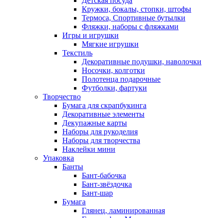
Детская посуда
Кружки, бокалы, стопки, штофы
Термоса, Спортивные бутылки
Фляжки, наборы с фляжками
Игры и игрушки
Мягкие игрушки
Текстиль
Декоративные подушки, наволочки
Носочки, колготки
Полотенца подарочные
Футболки, фартуки
Творчество
Бумага для скрапбукинга
Декоративные элементы
Декупажные карты
Наборы для рукоделия
Наборы для творчества
Наклейки мини
Упаковка
Банты
Бант-бабочка
Бант-звёздочка
Бант-шар
Бумага
Глянец, ламинированная