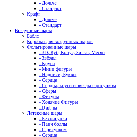
- Дольче
- Стандарт
Крафт
- Дольче
- Стандарт
Воздушные шары
Баблс
Коробки для воздушных шаров
Фольгированные шары
- 3D, Куб, Конус, Зигзаг, Месяц
- Звёзды
- Круги
- Мини фигуры
- Надписи, Буквы
- Сердца
- Сердца, круги и звезды с рисунком
- Сферы
- Фигуры
- Ходячие Фигуры
- Цифры
Латексные шары
- Без рисунка
- Панч боллы
- С рисунком
- Сердца