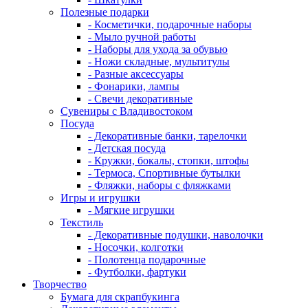
Полезные подарки
- Косметички, подарочные наборы
- Мыло ручной работы
- Наборы для ухода за обувью
- Ножи складные, мультитулы
- Разные аксессуары
- Фонарики, лампы
- Свечи декоративные
Сувениры с Владивостоком
Посуда
- Декоративные банки, тарелочки
- Детская посуда
- Кружки, бокалы, стопки, штофы
- Термоса, Спортивные бутылки
- Фляжки, наборы с фляжками
Игры и игрушки
- Мягкие игрушки
Текстиль
- Декоративные подушки, наволочки
- Носочки, колготки
- Полотенца подарочные
- Футболки, фартуки
Творчество
Бумага для скрапбукинга