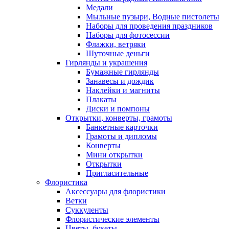
Медали
Мыльные пузыри, Водные пистолеты
Наборы для проведения праздников
Наборы для фотосессии
Флажки, ветряки
Шуточные деньги
Гирлянды и украшения
Бумажные гирлянды
Занавесы и дождик
Наклейки и магниты
Плакаты
Диски и помпоны
Открытки, конверты, грамоты
Банкетные карточки
Грамоты и дипломы
Конверты
Мини открытки
Открытки
Пригласительные
Флористика
Аксессуары для флористики
Ветки
Суккуленты
Флористические элементы
Цветы, букеты