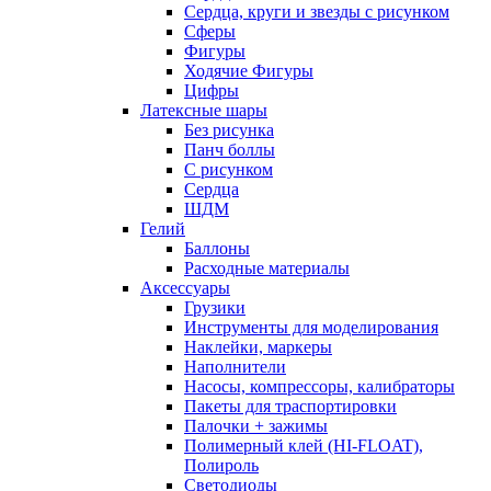
Сердца, круги и звезды с рисунком
Сферы
Фигуры
Ходячие Фигуры
Цифры
Латексные шары
Без рисунка
Панч боллы
С рисунком
Сердца
ШДМ
Гелий
Баллоны
Расходные материалы
Аксессуары
Грузики
Инструменты для моделирования
Наклейки, маркеры
Наполнители
Насосы, компрессоры, калибраторы
Пакеты для траспортировки
Палочки + зажимы
Полимерный клей (HI-FLOAT),
Полироль
Светодиоды