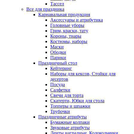
Тассел
Все для праздника
Карнавальная продукция
Аксессуары и атрибутика
Головные уборы
Грим, краски, тату
Короны, тиары
Костюмы, наборы
Маски
Ободки
Парики
Праздничный стол
Кейтеринг
Наборы для кексов, Стойки для
десертов
Посуда
Салфетки
Свечи для торта
Скатерти, Юбки для стола
Топперы и шпажки
Трубочки
Праздничные атрибуты
Бумажные колпаки
Звуковые атрибуты
Ленты наградные, Колокольчики