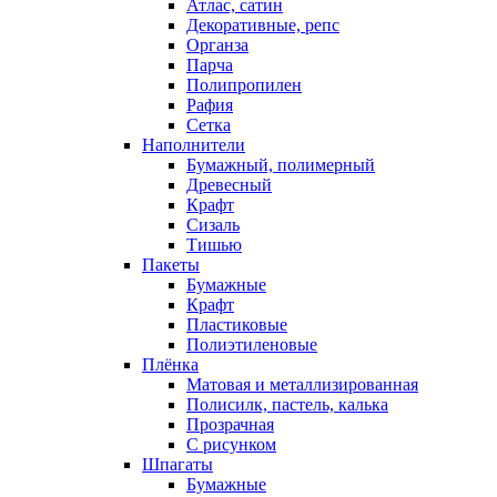
Атлас, сатин
Декоративные, репс
Органза
Парча
Полипропилен
Рафия
Сетка
Наполнители
Бумажный, полимерный
Древесный
Крафт
Сизаль
Тишью
Пакеты
Бумажные
Крафт
Пластиковые
Полиэтиленовые
Плёнка
Матовая и металлизированная
Полисилк, пастель, калька
Прозрачная
С рисунком
Шпагаты
Бумажные