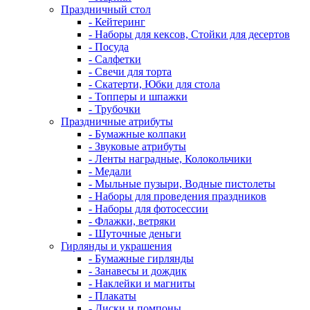
Праздничный стол
- Кейтеринг
- Наборы для кексов, Стойки для десертов
- Посуда
- Салфетки
- Свечи для торта
- Скатерти, Юбки для стола
- Топперы и шпажки
- Трубочки
Праздничные атрибуты
- Бумажные колпаки
- Звуковые атрибуты
- Ленты наградные, Колокольчики
- Медали
- Мыльные пузыри, Водные пистолеты
- Наборы для проведения праздников
- Наборы для фотосессии
- Флажки, ветряки
- Шуточные деньги
Гирлянды и украшения
- Бумажные гирлянды
- Занавесы и дождик
- Наклейки и магниты
- Плакаты
- Диски и помпоны