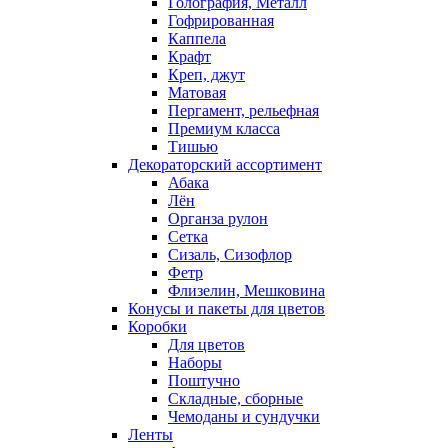
Голография, Металл
Гофрированная
Каппела
Крафт
Креп, джут
Матовая
Пергамент, рельефная
Премиум класса
Тишью
Декораторский ассортимент
Абака
Лён
Органза рулон
Сетка
Сизаль, Сизофлор
Фетр
Флизелин, Мешковина
Конусы и пакеты для цветов
Коробки
Для цветов
Наборы
Поштучно
Складные, сборные
Чемоданы и сундучки
Ленты