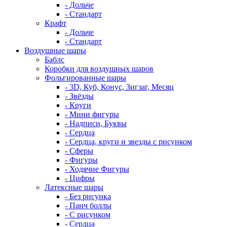
- Дольче
- Стандарт
Крафт
- Дольче
- Стандарт
Воздушные шары
Баблс
Коробки для воздушных шаров
Фольгированные шары
- 3D, Куб, Конус, Зигзаг, Месяц
- Звёзды
- Круги
- Мини фигуры
- Надписи, Буквы
- Сердца
- Сердца, круги и звезды с рисунком
- Сферы
- Фигуры
- Ходячие Фигуры
- Цифры
Латексные шары
- Без рисунка
- Панч боллы
- С рисунком
- Сердца