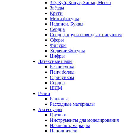
3D, Куб, Конус, Зигзаг, Месяц
Звёзды
Круги
Мини фигуры
Надписи, Буквы
Сердца
Сердца, круги и звезды с рисунком
Сферы
Фигуры
Ходячие Фигуры
Цифры
Латексные шары
Без рисунка
Панч боллы
С рисунком
Сердца
ШДМ
Гелий
Баллоны
Расходные материалы
Аксессуары
Грузики
Инструменты для моделирования
Наклейки, маркеры
Наполнители