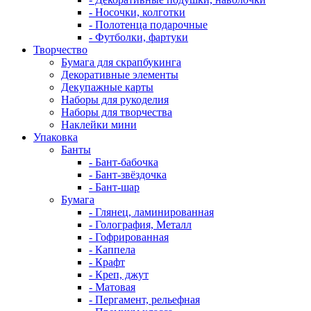
- Носочки, колготки
- Полотенца подарочные
- Футболки, фартуки
Творчество
Бумага для скрапбукинга
Декоративные элементы
Декупажные карты
Наборы для рукоделия
Наборы для творчества
Наклейки мини
Упаковка
Банты
- Бант-бабочка
- Бант-звёздочка
- Бант-шар
Бумага
- Глянец, ламинированная
- Голография, Металл
- Гофрированная
- Каппела
- Крафт
- Креп, джут
- Матовая
- Пергамент, рельефная