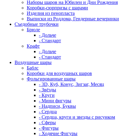
Наборы шаров на Юбилеи и Дни Рождения
Коробки-сюрпризы с шарами
Изделия из пенопласта
Выписки из Роддома, Гендерные вечеринки
Съедобные трубочки
Брюле
- Дольче
- Стандарт
Крафт
- Дольче
- Стандарт
Воздушные шары
Баблс
Коробки для воздушных шаров
Фольгированные шары
- 3D, Куб, Конус, Зигзаг, Месяц
- Звёзды
- Круги
- Мини фигуры
- Надписи, Буквы
- Сердца
- Сердца, круги и звезды с рисунком
- Сферы
- Фигуры
- Ходячие Фигуры