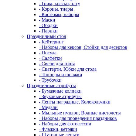
- Грим, краски, тату
- Короны, тиары
- Костюмы, наборы
- Маски
- Ободки
- Парики
Праздничный стол
- Кейтеринг
- Наборы для кексов, Стойки для десертов
- Посуда
- Салфетки
- Свечи для торта
- Скатерти, Юбки для стола
- Топперы и шпажки
- Трубочки
Праздничные атрибуты
- Бумажные колпаки
- Звуковые атрибуты
- Ленты наградные, Колокольчики
- Медали
- Мыльные пузыри, Водные пистолеты
- Наборы для проведения праздников
- Наборы для фотосессии
- Флажки, ветряки
- Шуточные деньги