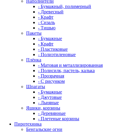
Наполнители
- Бумажный, полимерный
- Древесный
- Крафт
- Сизаль
- Тишью
Пакеты
- Бумажные
- Крафт
- Пластиковые
- Полиэтиленовые
Плёнка
- Матовая и металлизированная
- Полисилк, пастель, калька
- Прозрачная
- С рисунком
Шпагаты
- Бумажные
- Джутовые
- Льняные
Ящики, корзины
- Деревянные
- Плетеные корзины
Пиротехника
Бенгальские огни