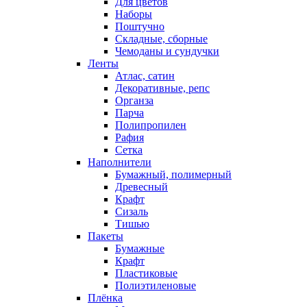
Для цветов
Наборы
Поштучно
Складные, сборные
Чемоданы и сундучки
Ленты
Атлас, сатин
Декоративные, репс
Органза
Парча
Полипропилен
Рафия
Сетка
Наполнители
Бумажный, полимерный
Древесный
Крафт
Сизаль
Тишью
Пакеты
Бумажные
Крафт
Пластиковые
Полиэтиленовые
Плёнка