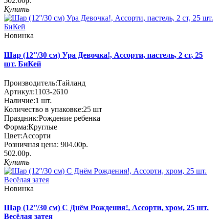
502.00р.
Купить
Новинка
Шар (12''/30 см) Ура Девочка!, Ассорти, пастель, 2 ст, 25
шт. БиКей
Производитель:
Тайланд
Артикул:
1103-2610
Наличие:
1
шт.
Количество в упаковке:
25 шт
Праздник:
Рождение ребенка
Форма:
Круглые
Цвет:
Ассорти
Розничная цена:
904.00р.
502.00р.
Купить
Новинка
Шар (12''/30 см) С Днём Рождения!, Ассорти, хром, 25 шт.
Весёлая затея