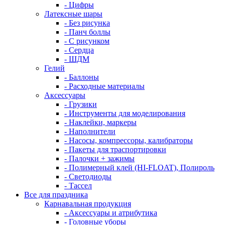
- Цифры
Латексные шары
- Без рисунка
- Панч боллы
- С рисунком
- Сердца
- ШДМ
Гелий
- Баллоны
- Расходные материалы
Аксессуары
- Грузики
- Инструменты для моделирования
- Наклейки, маркеры
- Наполнители
- Насосы, компрессоры, калибраторы
- Пакеты для траспортировки
- Палочки + зажимы
- Полимерный клей (HI-FLOAT), Полироль
- Светодиоды
- Тассел
Все для праздника
Карнавальная продукция
- Аксессуары и атрибутика
- Головные уборы