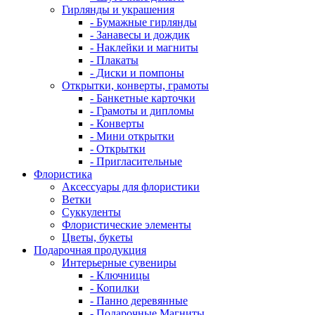
Гирлянды и украшения
- Бумажные гирлянды
- Занавесы и дождик
- Наклейки и магниты
- Плакаты
- Диски и помпоны
Открытки, конверты, грамоты
- Банкетные карточки
- Грамоты и дипломы
- Конверты
- Мини открытки
- Открытки
- Пригласительные
Флористика
Аксессуары для флористики
Ветки
Суккуленты
Флористические элементы
Цветы, букеты
Подарочная продукция
Интерьерные сувениры
- Ключницы
- Копилки
- Панно деревянные
- Подарочные Магниты