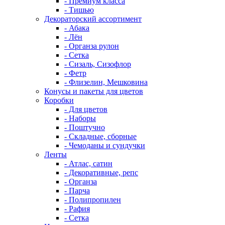
- Премиум класса
- Тишью
Декораторский ассортимент
- Абака
- Лён
- Органза рулон
- Сетка
- Сизаль, Сизофлор
- Фетр
- Флизелин, Мешковина
Конусы и пакеты для цветов
Коробки
- Для цветов
- Наборы
- Поштучно
- Складные, сборные
- Чемоданы и сундучки
Ленты
- Атлас, сатин
- Декоративные, репс
- Органза
- Парча
- Полипропилен
- Рафия
- Сетка