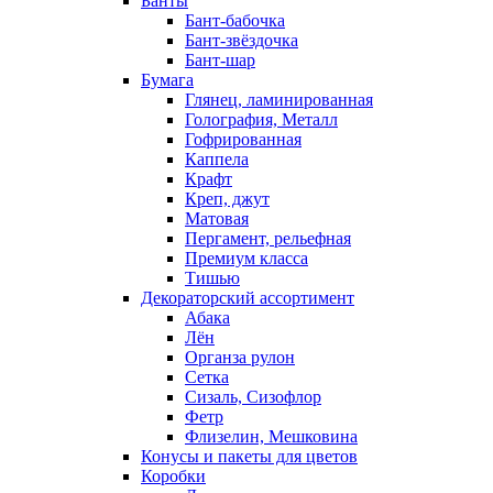
Банты
Бант-бабочка
Бант-звёздочка
Бант-шар
Бумага
Глянец, ламинированная
Голография, Металл
Гофрированная
Каппела
Крафт
Креп, джут
Матовая
Пергамент, рельефная
Премиум класса
Тишью
Декораторский ассортимент
Абака
Лён
Органза рулон
Сетка
Сизаль, Сизофлор
Фетр
Флизелин, Мешковина
Конусы и пакеты для цветов
Коробки