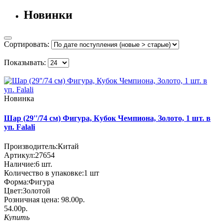
Новинки
Сортировать:
Показывать:
Новинка
Шар (29''/74 см) Фигура, Кубок Чемпиона, Золото, 1 шт. в
уп. Falali
Производитель:
Китай
Артикул:
27654
Наличие:
6
шт.
Количество в упаковке:
1 шт
Форма:
Фигура
Цвет:
Золотой
Розничная цена:
98.00р.
54.00р.
Купить