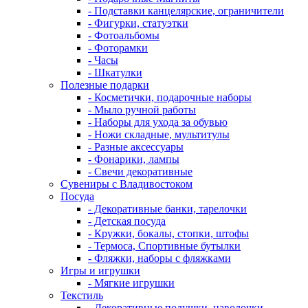
- Подставки канцелярские, ограничители
- Фигурки, статуэтки
- Фотоальбомы
- Фоторамки
- Часы
- Шкатулки
Полезные подарки
- Косметички, подарочные наборы
- Мыло ручной работы
- Наборы для ухода за обувью
- Ножи складные, мультитулы
- Разные аксессуары
- Фонарики, лампы
- Свечи декоративные
Сувениры с Владивостоком
Посуда
- Декоративные банки, тарелочки
- Детская посуда
- Кружки, бокалы, стопки, штофы
- Термоса, Спортивные бутылки
- Фляжки, наборы с фляжками
Игры и игрушки
- Мягкие игрушки
Текстиль
- Декоративные подушки, наволочки