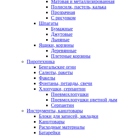
Матовая и металлизированная
Полисилк, пастель, калька
Прозрачная
С рисунком
Шпагаты
Бумажные
Джутовые
Льняные
Ящики, корзины
Деревянные
Плетеные корзины
Пиротехника
Бенгальские огни
Салюты, ракеты
Факелы
Фонтаны, петарды, свечи
Хлопушки, серпантин
Пневмохлопушки
Пневмохлопушки цветной дым
Серпантин
Инструменты, канцтовары
Блоки для записей, закладки
Канцтовары
Расходные материалы
Батарейки