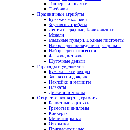
Топперы и шпажки
Трубочки
Праздничные атрибуты
Бумажные колпаки
Звуковые атрибуты
Ленты наградные, Колокольчики
Медали
Мыльные пузыри, Водные пистолеты
Наборы для проведения праздников
Наборы для фотосессии
Флажки, ветряки
Шуточные деньги
Гирлянды и украшения
Бумажные гирлянды
Занавесы и дождик
Наклейки и магниты
Плакаты
Диски и помпоны
Открытки, конверты, грамоты
Банкетные карточки
Грамоты и дипломы
Конверты
Мини открытки
Открытки
Пригласительные