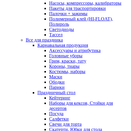
Насосы, компрессоры, калибраторы
Пакеты для траспортировки
Палочки + зажимы
Полимерный клей (HI-FLOAT),
Полироль
Светодиоды
Тассел
Все для праздника
Карнавальная продукция
Аксессуары и атрибутика
Головные уборы
Грим, краски, тату
Короны, тиары
Костюмы, наборы
Маски
Ободки
Парики
Праздничный стол
Кейтеринг
Наборы для кексов, Стойки для
десертов
Посуда
Салфетки
Свечи для торта
Скатерти, Юбки для стола