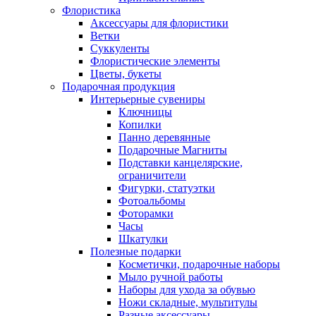
Флористика
Аксессуары для флористики
Ветки
Суккуленты
Флористические элементы
Цветы, букеты
Подарочная продукция
Интерьерные сувениры
Ключницы
Копилки
Панно деревянные
Подарочные Магниты
Подставки канцелярские,
ограничители
Фигурки, статуэтки
Фотоальбомы
Фоторамки
Часы
Шкатулки
Полезные подарки
Косметички, подарочные наборы
Мыло ручной работы
Наборы для ухода за обувью
Ножи складные, мультитулы
Разные аксессуары