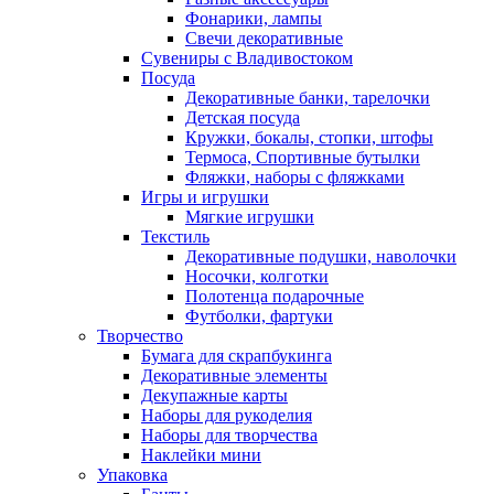
Фонарики, лампы
Свечи декоративные
Сувениры с Владивостоком
Посуда
Декоративные банки, тарелочки
Детская посуда
Кружки, бокалы, стопки, штофы
Термоса, Спортивные бутылки
Фляжки, наборы с фляжками
Игры и игрушки
Мягкие игрушки
Текстиль
Декоративные подушки, наволочки
Носочки, колготки
Полотенца подарочные
Футболки, фартуки
Творчество
Бумага для скрапбукинга
Декоративные элементы
Декупажные карты
Наборы для рукоделия
Наборы для творчества
Наклейки мини
Упаковка