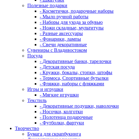
Полезные подарки
- Косметички, подарочные наборы
- Мыло ручной работы
- Наборы для ухода за обувью
- Ножи складные, мультитулы
- Разные аксессуары
- Фонарики, лампы
- Свечи декоративные
Сувениры с Владивостоком
Посуда
- Декоративные банки, тарелочки
- Детская посуда
- Кружки, бокалы, стопки, штофы
- Термоса, Спортивные бутылки
- Фляжки, наборы с фляжками
Игры и игрушки
- Мягкие игрушки
Текстиль
- Декоративные подушки, наволочки
- Носочки, колготки
- Полотенца подарочные
- Футболки, фартуки
Творчество
Бумага для скрапбукинга