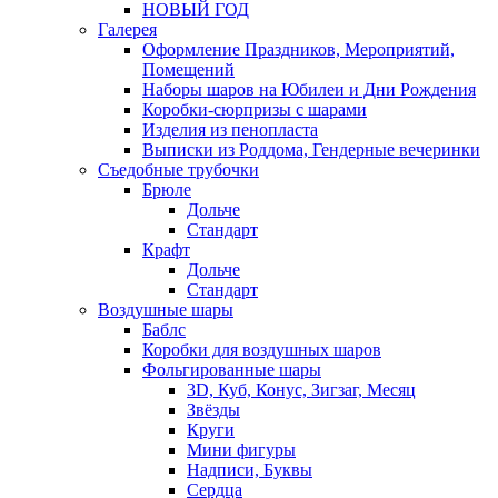
НОВЫЙ ГОД
Галерея
Оформление Праздников, Мероприятий,
Помещений
Наборы шаров на Юбилеи и Дни Рождения
Коробки-сюрпризы с шарами
Изделия из пенопласта
Выписки из Роддома, Гендерные вечеринки
Съедобные трубочки
Брюле
Дольче
Стандарт
Крафт
Дольче
Стандарт
Воздушные шары
Баблс
Коробки для воздушных шаров
Фольгированные шары
3D, Куб, Конус, Зигзаг, Месяц
Звёзды
Круги
Мини фигуры
Надписи, Буквы
Сердца