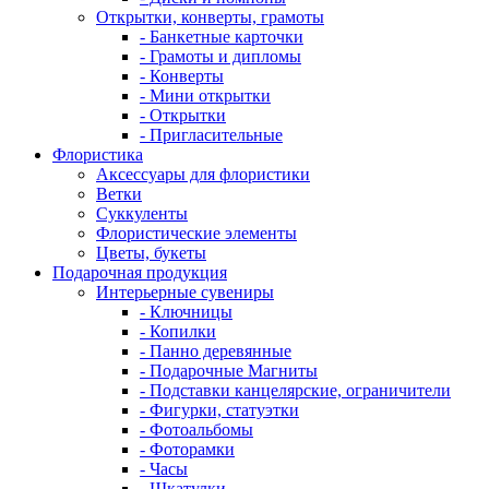
Открытки, конверты, грамоты
- Банкетные карточки
- Грамоты и дипломы
- Конверты
- Мини открытки
- Открытки
- Пригласительные
Флористика
Аксессуары для флористики
Ветки
Суккуленты
Флористические элементы
Цветы, букеты
Подарочная продукция
Интерьерные сувениры
- Ключницы
- Копилки
- Панно деревянные
- Подарочные Магниты
- Подставки канцелярские, ограничители
- Фигурки, статуэтки
- Фотоальбомы
- Фоторамки
- Часы
- Шкатулки