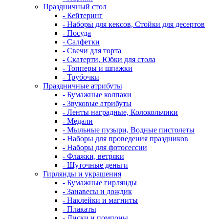
Праздничный стол
- Кейтеринг
- Наборы для кексов, Стойки для десертов
- Посуда
- Салфетки
- Свечи для торта
- Скатерти, Юбки для стола
- Топперы и шпажки
- Трубочки
Праздничные атрибуты
- Бумажные колпаки
- Звуковые атрибуты
- Ленты наградные, Колокольчики
- Медали
- Мыльные пузыри, Водные пистолеты
- Наборы для проведения праздников
- Наборы для фотосессии
- Флажки, ветряки
- Шуточные деньги
Гирлянды и украшения
- Бумажные гирлянды
- Занавесы и дождик
- Наклейки и магниты
- Плакаты
- Диски и помпоны