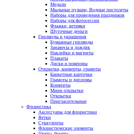
Медали
Мыльные пузыри, Водные пистолеты
Наборы для проведения праздников
Наборы для фотосессии
Флажки, ветряки
Шуточные деньги
Гирлянды и украшения
Бумажные гирлянды
Занавесы и дождик
Наклейки и магниты
Плакаты
Диски и помпоны
Открытки, конверты, грамоты
Банкетные карточки
Грамоты и дипломы
Конверты
Мини открытки
Открытки
Пригласительные
Флористика
Аксессуары для флористики
Ветки
Суккуленты
Флористические элементы
Цветы, букеты