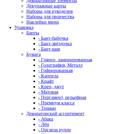
Декоративные элементы
Декупажные карты
Наборы для рукоделия
Наборы для творчества
Наклейки мини
Упаковка
Банты
- Бант-бабочка
- Бант-звёздочка
- Бант-шар
Бумага
- Глянец, ламинированная
- Голография, Металл
- Гофрированная
- Каппела
- Крафт
- Креп, джут
- Матовая
- Пергамент, рельефная
- Премиум класса
- Тишью
Декораторский ассортимент
- Абака
- Лён
- Органза рулон