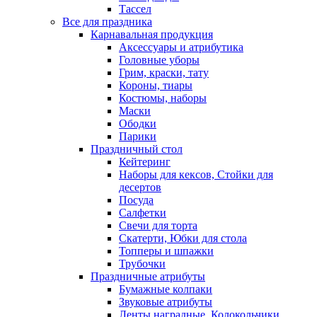
Тассел
Все для праздника
Карнавальная продукция
Аксессуары и атрибутика
Головные уборы
Грим, краски, тату
Короны, тиары
Костюмы, наборы
Маски
Ободки
Парики
Праздничный стол
Кейтеринг
Наборы для кексов, Стойки для
десертов
Посуда
Салфетки
Свечи для торта
Скатерти, Юбки для стола
Топперы и шпажки
Трубочки
Праздничные атрибуты
Бумажные колпаки
Звуковые атрибуты
Ленты наградные, Колокольчики