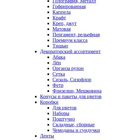
Голография, Металл
Гофрированная
Каппела
Крафт
Креп, джут
Матовая
Пергамент, рельефная
Премиум класса
Тишью
Декораторский ассортимент
Абака
Лён
Органза рулон
Сетка
Сизаль, Сизофлор
Фетр
Флизелин, Мешковина
Конусы и пакеты для цветов
Коробки
Для цветов
Наборы
Поштучно
Складные, сборные
Чемоданы и сундучки
Ленты