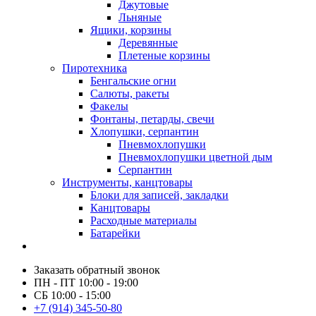
Джутовые
Льняные
Ящики, корзины
Деревянные
Плетеные корзины
Пиротехника
Бенгальские огни
Салюты, ракеты
Факелы
Фонтаны, петарды, свечи
Хлопушки, серпантин
Пневмохлопушки
Пневмохлопушки цветной дым
Серпантин
Инструменты, канцтовары
Блоки для записей, закладки
Канцтовары
Расходные материалы
Батарейки
Заказать обратный звонок
ПН - ПТ 10:00 - 19:00
СБ 10:00 - 15:00
+7 (914) 345-50-80