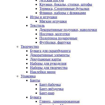
Детская посуда
Кружки, бокалы, стопки, штофы
Термоса, Спортивные бутылки
Фляжки, наборы с фляжками
Игры и игрушки
Мягкие игрушки
Текстиль
Декоративные подушки, наволочки
Носочки, колготки
Полотенца подарочные
Футболки, фартуки
Творчество
Бумага для скрапбукинга
Декоративные элементы
Декупажные карты
Наборы для рукоделия
Наборы для творчества
Наклейки мини
Упаковка
Банты
Бант-бабочка
Бант-звёздочка
Бант-шар
Бумага
Глянец, ламинированная