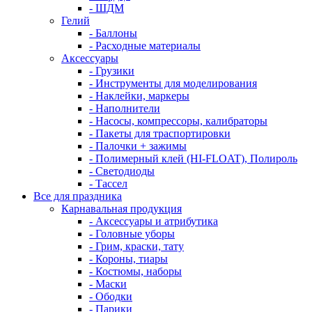
- ШДМ
Гелий
- Баллоны
- Расходные материалы
Аксессуары
- Грузики
- Инструменты для моделирования
- Наклейки, маркеры
- Наполнители
- Насосы, компрессоры, калибраторы
- Пакеты для траспортировки
- Палочки + зажимы
- Полимерный клей (HI-FLOAT), Полироль
- Светодиоды
- Тассел
Все для праздника
Карнавальная продукция
- Аксессуары и атрибутика
- Головные уборы
- Грим, краски, тату
- Короны, тиары
- Костюмы, наборы
- Маски
- Ободки
- Парики