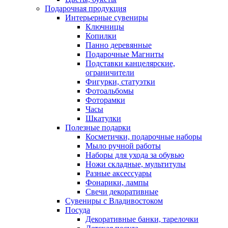
Подарочная продукция
Интерьерные сувениры
Ключницы
Копилки
Панно деревянные
Подарочные Магниты
Подставки канцелярские,
ограничители
Фигурки, статуэтки
Фотоальбомы
Фоторамки
Часы
Шкатулки
Полезные подарки
Косметички, подарочные наборы
Мыло ручной работы
Наборы для ухода за обувью
Ножи складные, мультитулы
Разные аксессуары
Фонарики, лампы
Свечи декоративные
Сувениры с Владивостоком
Посуда
Декоративные банки, тарелочки