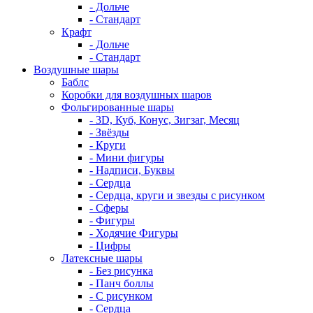
- Дольче
- Стандарт
Крафт
- Дольче
- Стандарт
Воздушные шары
Баблс
Коробки для воздушных шаров
Фольгированные шары
- 3D, Куб, Конус, Зигзаг, Месяц
- Звёзды
- Круги
- Мини фигуры
- Надписи, Буквы
- Сердца
- Сердца, круги и звезды с рисунком
- Сферы
- Фигуры
- Ходячие Фигуры
- Цифры
Латексные шары
- Без рисунка
- Панч боллы
- С рисунком
- Сердца