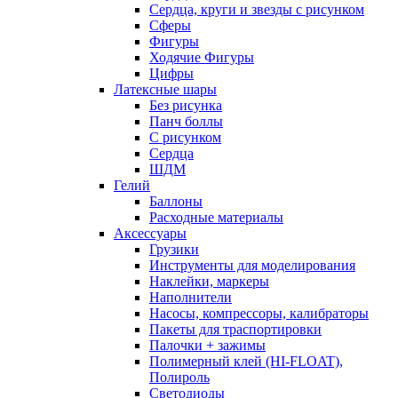
Сердца, круги и звезды с рисунком
Сферы
Фигуры
Ходячие Фигуры
Цифры
Латексные шары
Без рисунка
Панч боллы
С рисунком
Сердца
ШДМ
Гелий
Баллоны
Расходные материалы
Аксессуары
Грузики
Инструменты для моделирования
Наклейки, маркеры
Наполнители
Насосы, компрессоры, калибраторы
Пакеты для траспортировки
Палочки + зажимы
Полимерный клей (HI-FLOAT),
Полироль
Светодиоды