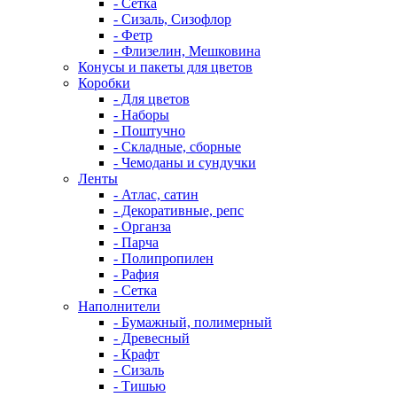
- Сетка
- Сизаль, Сизофлор
- Фетр
- Флизелин, Мешковина
Конусы и пакеты для цветов
Коробки
- Для цветов
- Наборы
- Поштучно
- Складные, сборные
- Чемоданы и сундучки
Ленты
- Атлас, сатин
- Декоративные, репс
- Органза
- Парча
- Полипропилен
- Рафия
- Сетка
Наполнители
- Бумажный, полимерный
- Древесный
- Крафт
- Сизаль
- Тишью