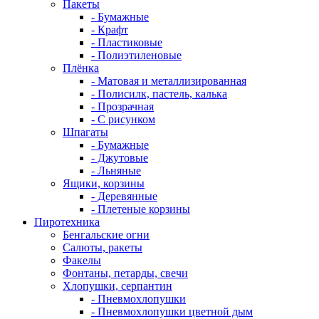
Пакеты
- Бумажные
- Крафт
- Пластиковые
- Полиэтиленовые
Плёнка
- Матовая и металлизированная
- Полисилк, пастель, калька
- Прозрачная
- С рисунком
Шпагаты
- Бумажные
- Джутовые
- Льняные
Ящики, корзины
- Деревянные
- Плетеные корзины
Пиротехника
Бенгальские огни
Салюты, ракеты
Факелы
Фонтаны, петарды, свечи
Хлопушки, серпантин
- Пневмохлопушки
- Пневмохлопушки цветной дым