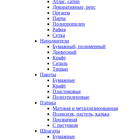
Атлас, сатин
Декоративные, репс
Органза
Парча
Полипропилен
Рафия
Сетка
Наполнители
Бумажный, полимерный
Древесный
Крафт
Сизаль
Тишью
Пакеты
Бумажные
Крафт
Пластиковые
Полиэтиленовые
Плёнка
Матовая и металлизированная
Полисилк, пастель, калька
Прозрачная
С рисунком
Шпагаты
Бумажные