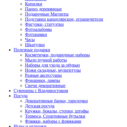
Копилки
Панно деревянные
Подарочные Магниты
Подставки канцелярские, ограничители
Фигурки, статуэтки
Фотоальбомы
Фоторамки
Часы
Шкатулки
Полезные подарки
Косметички, подарочные наборы
Мыло ручной работы
Наборы для ухода за обувью
Ножи складные, мультитулы
Разные аксессуары
Фонарики, лампы
Свечи декоративные
Сувениры с Владивостоком
Посуда
Декоративные банки, тарелочки
Детская посуда
Кружки, бокалы, стопки, штофы
Термоса, Спортивные бутылки
Фляжки, наборы с фляжками
Игры и игрушки