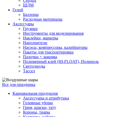
Сердца
ШДМ
Гелий
Баллоны
Расходные материалы
Аксессуары
Грузики
Инструменты для моделирования
Наклейки, маркеры
Наполнители
Насосы, компрессоры, калибраторы
Пакеты для траспортировки
Палочки + зажимы
Полимерный клей (HI-FLOAT), Полироль
Светодиоды
Тассел
Все для праздника
Карнавальная продукция
Аксессуары и атрибутика
Головные уборы
Грим, краски, тату
Короны, тиары
Костюмы, наборы