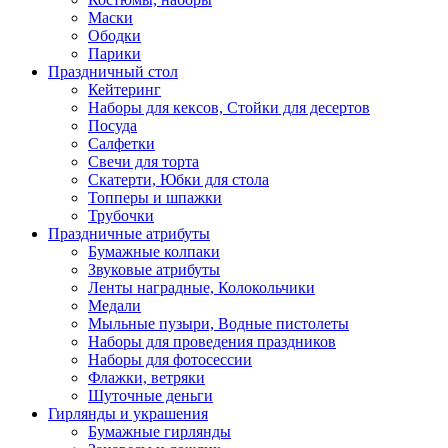
Маски
Ободки
Парики
Праздничный стол
Кейтеринг
Наборы для кексов, Стойки для десертов
Посуда
Салфетки
Свечи для торта
Скатерти, Юбки для стола
Топперы и шпажки
Трубочки
Праздничные атрибуты
Бумажные колпаки
Звуковые атрибуты
Ленты наградные, Колокольчики
Медали
Мыльные пузыри, Водные пистолеты
Наборы для проведения праздников
Наборы для фотосессии
Флажки, ветряки
Шуточные деньги
Гирлянды и украшения
Бумажные гирлянды