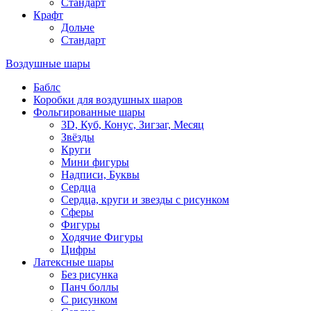
Стандарт
Крафт
Дольче
Стандарт
Воздушные шары
Баблс
Коробки для воздушных шаров
Фольгированные шары
3D, Куб, Конус, Зигзаг, Месяц
Звёзды
Круги
Мини фигуры
Надписи, Буквы
Сердца
Сердца, круги и звезды с рисунком
Сферы
Фигуры
Ходячие Фигуры
Цифры
Латексные шары
Без рисунка
Панч боллы
С рисунком